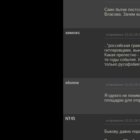
Само бытие постс
Власова. Зачем ещ
химокс
отправлено 13.01.19 
.."российская гра
гитлеровцами, вын
Какая прелестно -
те годы события. 
только русофобия
olonne
отправлено 13.01.19 
Я одного не поним
площадки для откр
NT45
отправлено 13.01.19 
Быкову давно пора