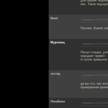
Для нашей творчес
них. Такое ощущен
Nowl
отправлено 13.01.19 
Похоже, Быков со
Муромец
отправлено 13.01.19 
Писал стишки, уют
передает привет.
А поляк привычно 
тестер
отправлено 13.01.19 
да вы что, нас вс
проверенная врем
ЛекаБанк
отправлено 13.01.19 