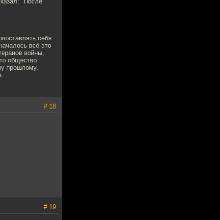
сказал: "После
опоставлять себя
началось всё это
теранов войны,
 то общество
му прошлому.
е.
# 18
# 19