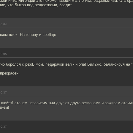
кой интеллигенции это похоже парадигма. Логика, рационализм, благора
ие, что Быков под веществами, бредит.
00:04
всем плох. На голову и вообще
00:05
но боролся с режЫмом, педарачки вел - и опа! Бильжо, балансируя на 
прекрасен.
00:37
е любят! станем независимыми друг от друга регионами и заживём отлич
енем!
00:37