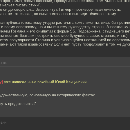
а программа, забыл название, Прошутинская её вела. Там Быков как-то 
 нельзя писать стихи".
го он договорился... Власов - гут. Гитлер - противоречивая личность.
чно, не так сказал, но смысл сказанного выглядит близко к этому.
ая публика готова кому угодно расточать комплименты, лишь бы против
 и всему советскому, но и нынешнему руководству страны. А поскольку 
инаем Гозмана и его симпатии к форме SS. Подрабинека, стыдившего ве
 лесным братьям построить светлое будущее в своих странах, и т.п.),
ростом популярности Сталина и усиливающейся ностальгией по советско
замечают такой взаимосвязи? Если нет, пусть продолжают в том же дух
01:06
у]
уже написал ныне покойный Юлий Квицинский.
художественную, основанную на исторических фактах.
путь предательства".
01:44