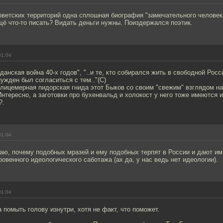
оветских территорий одна сплошная биография "замечательного человек
ё что-то писать? Видать деньги нужны. Поиздержался поэтик.
01:04
жданская война 40-х годов", "..и те, кто собирался жить в свободной Рос
ужден был согласиться с тем.."(С)
 лицемерная пидорская гнида этот Быков со своим "свежим" взглядом н
Интересно, а заготовки про бухенвальд и холокост у него тоже имеются 
?.
01:04
аю, почему подобных мразей и ему подобных терпят в России и дают им
овенного идеологического саботажа (ах да, у нас ведь нет идеологии).
01:04
 помыть голову изнутри, хотя не факт, что поможет.