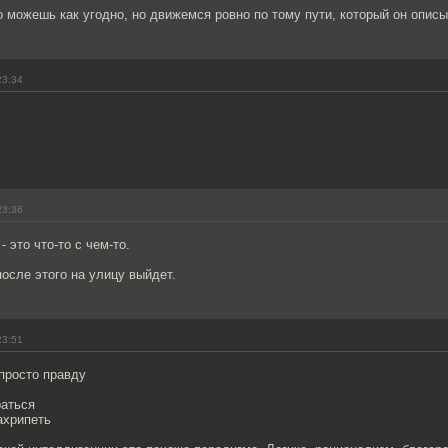
о можешь как угодно, но движемся ровно по тому пути, который он описы
23:34
23:36
 это что-то с чем-то.
после этого на улицу выйдет.
23:51
просто правду
раться
ахрипеть