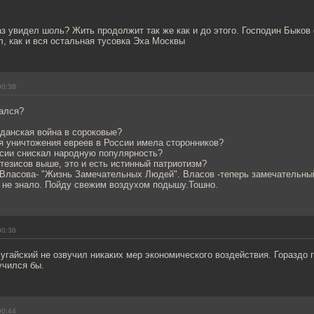
аз увидел шоль? Жить продолжит так же как и до этого. Господин Быков
л, как и вся остальная тусовка Эха Москвы
00:38
шался?
жданская война в сороковые?
ея уничтожения евреев в России имела сторонников?
ссии снискал народную популярность?
 тезисов выше, это и есть истинный патриотизм?
о Власова- "Жизнь Замечательных Людей". Власов -теперь замечательны
о не знало. Пойду свежим воздухом подышу.Тошно.
00:38
Бугайский не озвучил никаких мер экономического воздействия. Гораздо 
учился бы.
00:44