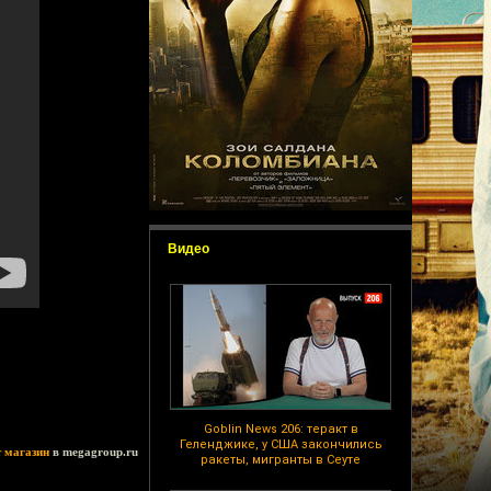
Видео
Goblin News 206: теракт в
Геленджике, у США закончились
т магазин
в megagroup.ru
ракеты, мигранты в Сеуте