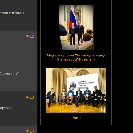
 свои взгляды
# 12
Медаль ордена "За заслуги перед
Отечеством" II степени
й человек?
# 13
горячее
РВИО
# 14