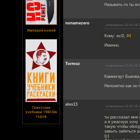
Называть-то ты ег
nonamezero
отправлено 12.01.19 
Империя ножей
Кому: ev1l,
#4
Именно.
Tormoz
отправлено 12.01.19 
Камингаут Быкова -
Непонятно как он 
alex13
отправлено 12.01.19 
Советские
учебники 1940-50х
годов
ты рассказал мне 
а я ужасную хочу
такую чтобы обос
завыть забиться з
(с)