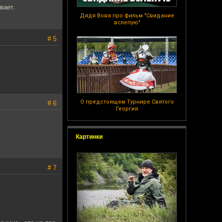
вает.
Дядя Вова про фильм "Свидание
вслепую"
# 5
О предстоящем Турнире Святого
# 6
Георгия
Картинки
# 7