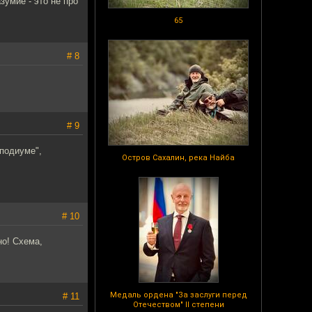
зумие - это не про
65
# 8
# 9
"подиуме",
Остров Сахалин, река Найба
# 10
но! Схема,
Медаль ордена "За заслуги перед
# 11
Отечеством" II степени