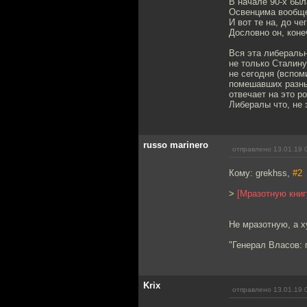
В начале 90-х был
Освенцима вообще
И вот те на, до че
Дословно он, коне
Вся эта либеральн
не только Сталину
не сегодня (вспом
помешавших разным
отвечает на это 
Либералы что, не 
russo marinero
отправлено 13.01.19 
Кому: grekhss,
#2
>
[Мразотную книг
Не мразотную, а 
"Генерал Власов: 
Krix
отправлено 13.01.19 