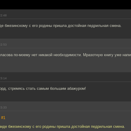
22:48
де бжезинскому с его родины пришла достойная педрильная смена.
22:53
ласова по-моему нет никакой необходимости. Мразотную книгу уже нап
23:14
корд, стремясь стать самым большим абажуром!
23:33
,
#1
ниде бжезинскому с его родины пришла достойная педрильная смена.