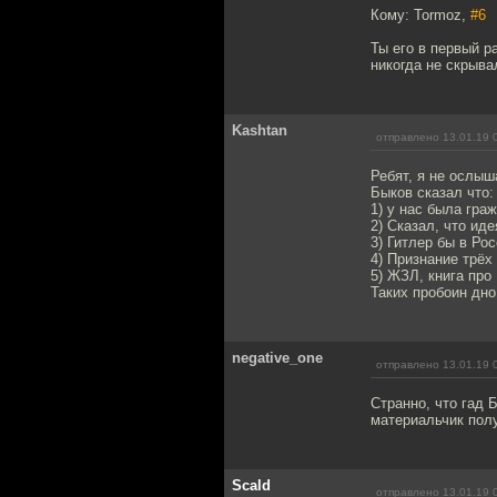
Кому: Tormoz,
#6
Ты его в первый р
никогда не скрыва
Kashtan
отправлено 13.01.19 
Ребят, я не ослы
Быков сказал что:
1) у нас была гра
2) Сказал, что ид
3) Гитлер бы в Ро
4) Признание трёх
5) ЖЗЛ, книга пр
Таких пробоин дн
negative_one
отправлено 13.01.19 
Странно, что гад 
материальчик пол
Scald
отправлено 13.01.19 