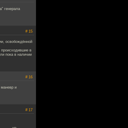
а" генерала
# 15
сии, освобождённой
а происходившие в
или пока в наличии
# 16
 маневр и
# 17