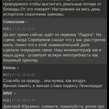
проводимого чтобы высчитать реальные потери от
блокады.От это поворот! Настроение на весь день
испортили сказочники хреновы.
Совхозник
»
#16 |
27.01.19 12:07
Да вот прямо сейчас идёт по первому "Ладога". На
сцене, когда Серебряков сказал что у вас расстрелов
мало, понял что к этой знаменательной дате
сделали очередное гавно. Наш кинематограф как и
наша дума - штампует всякую непотребность как
бешеный принтер.
Emina
»
#17 |
27.01.19 15:55
Спасибо за правду... она нужна, как воздух.
Вечная память и вечная слава подвигу Ленинграда!
MNV
»
#18 |
27.01.19 17:28
Дмитрий Юрьевич, снимите, пожалуйста, ролик про