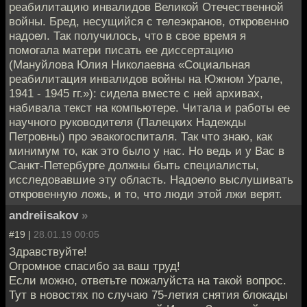
реабилитацию инвалидов Великой Отечественной
войны. Бред, несущийся с телеэкранов, откровенно
надоел. Так получилось, что в свое время я
помогала матери писать ее диссертацию
(Мануйлова Юлия Николаевна «Социальная
реабилитация инвалидов войны на Южном Урале,
1941 - 1945 гг.»): сидела вместе с ней архивах,
набивала текст на компьютере. Читала и работы ее
научного руководителя (Палецких Надежды
Петровны) про эвакогоспиталя. Так что знаю, как
минимум то, как это было у нас. Но ведь и у Вас в
Санкт-Петербурге должны быть специалисты,
исследовавшие эту область. Надоело выслушивать
откровенную ложь, и то, что люди этой лжи верят.
andreiisakov
»
#19 |
28.01.19 00:05
Здравствуйте!
Огромное спасибо за ваш труд!
Если можно, ответьте пожалуйста на такой вопрос.
Тут в новостях по случаю 75-летия снятия блокады