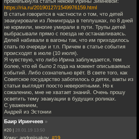
промелькнула статья некоей Ирины Зимневой:
https://ria.ru/20190127/1549976159.html
В статье говорится в частности о том, что детей
эвакуировали из Ленинграда в теплушках, по 8 дней
не кормили, многие умирали в пути. Трупы детей
выбрасывали прямо с поезда не останавливаясь.
Делей набивали в вагоны так, что им приходилось
спать по очереди и т.п. Причем в статье события
происходят в июле (10 июля).
Я чувствую, что либо Ирина заблуждается, тем
более, что ей было 2 года на момент описываемых
событий. Либо сознательно врёт. В свете того, как
Советское государство заботилось о детях, вакты из
статьи выглядят поосто невероятными. Но к
сожалению, мне не хватает знаний. Очень прошу
осветить тему эвакуации в будущих роликах.
С уважением,
Андрей из Эстонии
Баир Иринчеев
»
#20 |
28.01.19 13:50
Кому: andreiisakov,
#19