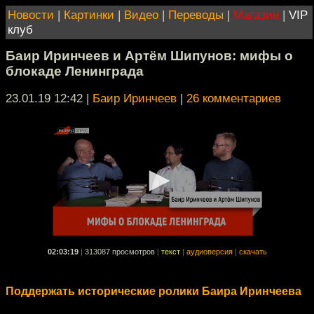
Новости
|
Картинки
|
Видео
|
Переводы
|
Магазин
|
VIP
клуб
Баир Иринчеев и Артём Шипунов: мифы о
блокаде Ленинграда
23.01.19 12:42
|
Баир Иринчеев
|
26 комментариев
02:03:19
|
313087 просмотров
|
текст
|
аудиоверсия
|
скачать
Поддержать исторические ролики Баира Иринчеева