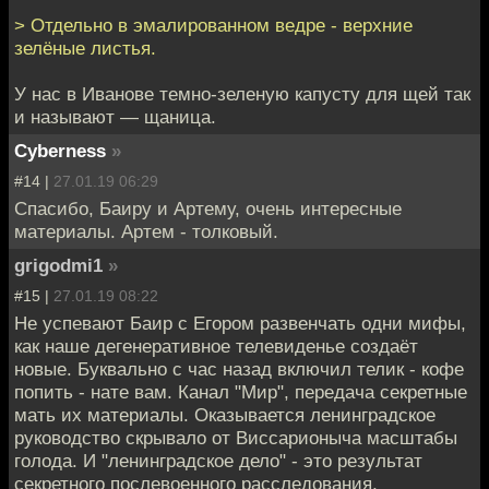
> Отдельно в эмалированном ведре - верхние
зелёные листья.
У нас в Иванове темно-зеленую капусту для щей так
и называют — щаница.
Cyberness
»
#14 |
27.01.19 06:29
Спасибо, Баиру и Артему, очень интересные
материалы. Артем - толковый.
grigodmi1
»
#15 |
27.01.19 08:22
Не успевают Баир с Егором развенчать одни мифы,
как наше дегенеративное телевиденье создаёт
новые. Буквально с час назад включил телик - кофе
попить - нате вам. Канал "Мир", передача секретные
мать их материалы. Оказывается ленинградское
руководство скрывало от Виссарионыча масштабы
голода. И "ленинградское дело" - это результат
секретного послевоенного расследования,