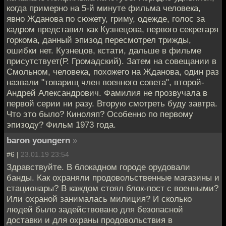
когда примерно на 5-й минуте фильма человека,
явно Жданова по сюжету, гриму, одежде, голос за
кадром представил как Кузнецова, первого секретаря
горкома, данный эпизод пересмотрел трижды,
ошибки нет. Кузнецов, кстати, дальше в фильме
присутствует(Р. Громадский). Затем на совещании в
Смольном, человека, похожего на Жданова, один раз
назвали "товарищ член военного совета", второй-
Андрей Александрович. Фамилия не прозвучала в
первой серии ни разу. Вторую смотреть буду завтра.
Что это было? Киноляп? Особенно по первому
эпизоду? Фильм 1973 года.
baron youngern
»
#6 |
23.01.19 23:54
Здравствуйте. В блокадном городе орудовали
банды. Как охраняли продовольственные магазины и
стационары? В каждом стоял блок-пост с военными?
Или охраной занималась милиция? И сколько
людей было задействовано для безопасной
доставки и для охраны продовольствия в