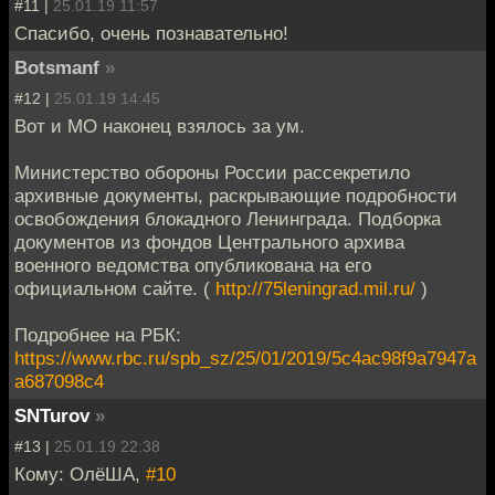
#11 |
25.01.19 11:57
Спасибо, очень познавательно!
Botsmanf
»
#12 |
25.01.19 14:45
Вот и МО наконец взялось за ум.
Министерство обороны России рассекретило
архивные документы, раскрывающие подробности
освобождения блокадного Ленинграда. Подборка
документов из фондов Центрального архива
военного ведомства опубликована на его
официальном сайте. (
http://75leningrad.mil.ru/
)
Подробнее на РБК:
https://www.rbc.ru/spb_sz/25/01/2019/5c4ac98f9a7947a
a687098c4
SNTurov
»
#13 |
25.01.19 22:38
Кому: ОлёША,
#10