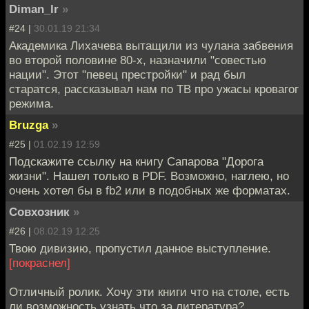
Diman_lr
»
#24 |
30.01.19 21:34
Академика Лихачева вытащили из чулана забвения
во второй половине 80-х, назначили "совестью
нации". Этот "певец престройки" и рад был
старатся, рассказывал нам по ТВ про ужасы кровагог
режима.
Bruzga
»
#25 |
01.02.19 12:59
Подскажите ссылку на книгу Сапарова "Дорога
жизни". Нашел только в PDF. Возможно, наглею, но
очень хотел бы в fb2 или в подобных же форматах.
Совхозник
»
#26 |
08.02.19 12:25
Твою дивизию, пропустил данное выступление.
[покраснел]
Отличный ролик. Хочу эти книги что на столе, есть
ли возможность узнать что за литература?