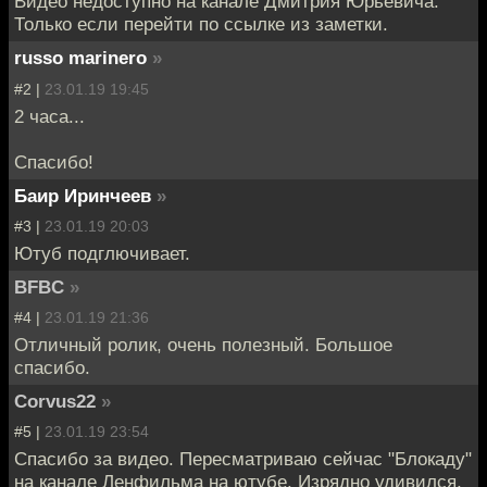
Видео недоступно на канале Дмитрия Юрьевича.
Только если перейти по ссылке из заметки.
russo marinero
»
#2 |
23.01.19 19:45
2 часа...
Спасибо!
Баир Иринчеев
»
#3 |
23.01.19 20:03
Ютуб подглючивает.
BFBC
»
#4 |
23.01.19 21:36
Отличный ролик, очень полезный. Большое
спасибо.
Corvus22
»
#5 |
23.01.19 23:54
Спасибо за видео. Пересматриваю сейчас "Блокаду"
на канале Ленфильма на ютубе. Изрядно удивился,