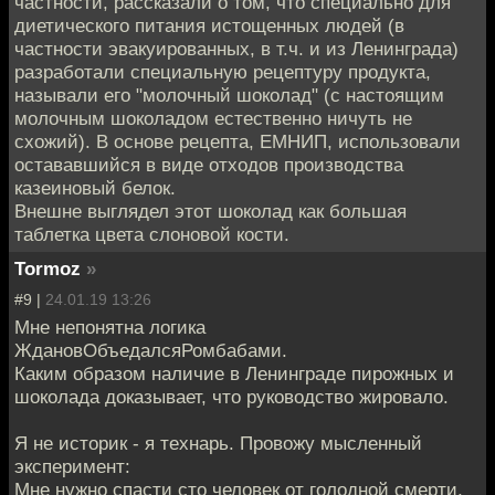
частности, рассказали о том, что специально для
диетического питания истощенных людей (в
частности эвакуированных, в т.ч. и из Ленинграда)
разработали специальную рецептуру продукта,
называли его "молочный шоколад" (с настоящим
молочным шоколадом естественно ничуть не
схожий). В основе рецепта, ЕМНИП, использовали
остававшийся в виде отходов производства
казеиновый белок.
Внешне выглядел этот шоколад как большая
таблетка цвета слоновой кости.
Tormoz
»
#9 |
24.01.19 13:26
Мне непонятна логика
ЖдановОбъедалсяРомбабами.
Каким образом наличие в Ленинграде пирожных и
шоколада доказывает, что руководство жировало.
Я не историк - я технарь. Провожу мысленный
эксперимент:
Мне нужно спасти сто человек от голодной смерти,