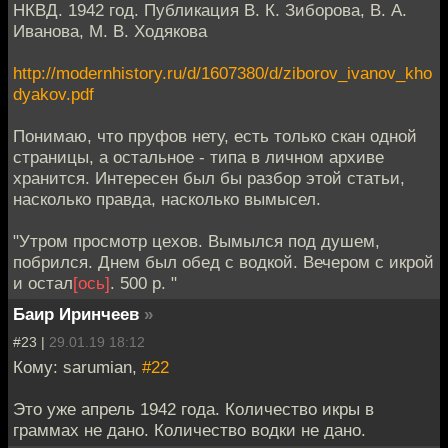
НКВД. 1942 год. Публикация В. К. Зиборова, В. А.
Иванова, М. В. Ходякова
http://modernhistory.ru/d/1607380/d/ziborov_ivanov_kho
dyakov.pdf
Понимаю, что пруфов нету, есть только скан одной
страницы, а остальное - типа в личном архиве
хранится. Интересен был бы разбор этой статьи,
насколько правда, насколько вымысел.
"Утром просмотр цехов. Вымылся под душем,
побрился. Днем был обед с водкой. Вечером с икрой
и остал
[ось]
. 500 р. "
Баир Иринчеев
»
#23 |
29.01.19 18:12
Кому: sarumian,
#22
Это уже апрель 1942 года. Количество икры в
граммах не дано. Количество водки не дано.