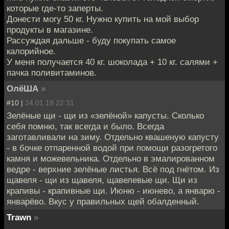
которые где-то заперты.
Донести могу 50 кг. Нужно купить на мой выбор
продукты в магазине.
Рассуждая дальше - буду покупать самое
калорийное.
У меня получается 40 кг. шоколада + 10 кг. салями +
пачка поливитаминов.
ОлёША
»
#10 |
24.01.19 22:31
Зелёные щи - щи из «зелёной» капусты. Сколько
себя помню, так всегда и было. Всегда
заготавливали на зиму. Отдельно квашеную капусту
- в бочке отпаренной водой при помощи разогретого
камня и можевельника. Отдельно в эмалированном
ведре - верхние зелёные листья. Всё под гнётом. Из
щавеля - щи из щавеля, щавелевые щи. Щи из
крапивы - крапивные щи. Июню - июнево, а январю -
январёво. Вкус у правильных щей обалденный.
Trawn
»