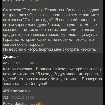
Смотрела "Гамлета" с Теннантом. Во первых кадрах
в экран влез чОрный как сапожный крем стражник с
возгласом "Стой, кто идет". Я сперва обалдела, а
потом укрепилась душой, ожидая худшего. Но все
оказалось не так плохо, негры ошивались только
среди второстепенных героев. Ну плюс еще мулат
Горацио, который картины не портил, потому что
сыграл очень хорошо.
Но версию с негроЛаэртом мне смотреть неохота.
Джина
»
#25 |
09.02.19 05:40
Котяра красавец! В одном лабазе при турбазе в лесу
похожий жил лет 15 назад. Задумалась: интересно,
где сей ветеран котячьих битв упокоился. Проверила
замки на всякий случай!!!
JPBelmondo
»
#26 |
09.02.19 08:08
Кому: don.kulinar,
#23