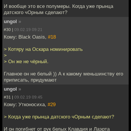
И вообще это все полумеры. Когда уже прынца
датского чОрным сделают?
ungol
»
#30 |
09.02.19 09:21
Кому: Black Oasis,
#18
> Котяру на Оскара номинировать
>
> Он же не чёрный.
Главное он не белый )) А к какому меньшинству его
приписать, придумают
ungol
»
#31 |
09.02.19 09:45
Кому: Утконосиха,
#29
> Когда уже прынца датского чОрным сделают?
И он погибнет от рук белых Клавдия и Лаэрта