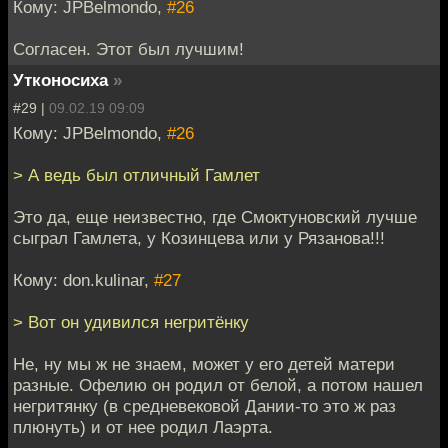
Кому: JPBelmondo,
#26
Согласен. Этот был лучшим!
Утконосиха
»
#29 |
09.02.19 09:09
Кому: JPBelmondo,
#26
> А ведь был отличный Гамлет
Это да, еще неизвестно, где Смоктуновский лучше
сыграл Гамлета, у Козинцева или у Рязанова!!!
Кому: don.kulinar,
#27
> Вот он удивился негритёнку
Не, ну мы ж не знаем, может у его детей матери
разные. Офелию он родил от белой, а потом нашел
негритянку (в средневековой Дании-то это ж раз
плюнуть) и от нее родил Лаэрта.