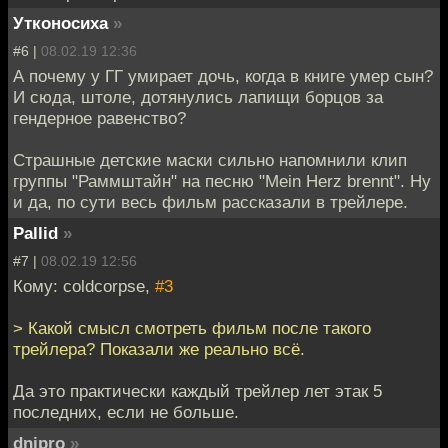
Утконосиха
»
#6 |
08.02.19 12:36
А почему у ГГ умирает дочь, когда в книге умер сын?
И сюда, штоле, дотянулись лапищи борцов за
гендерное равенство?
Страшные детские маски сильно напомнили клип
группы "Раммштайн" на песню "Mein Herz brennt". Ну
и да, по сути весь фильм рассказали в трейлере.
Pallid
»
#7 |
08.02.19 12:56
Кому: coldcorpse,
#3
> Какой смысл смотреть фильм после такого
трейлера? Показали же реально всё.
Да это практически каждый трейлер лет этак 5
последних, если не больше.
dnipro
»