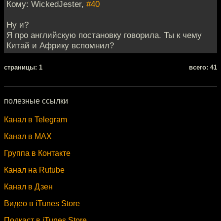
Кому: WickedJester,
#40
Ну и?
Я про английскую постановку говорила. Ты к чему
Китай и Африку вспомнил?
cтраницы: 1
всего: 41
полезные ссылки
Канал в Telegram
Канал в MAX
Группа в Контакте
Канал на Rutube
Канал в Дзен
Видео в iTunes Store
Подкаст в iTunes Store