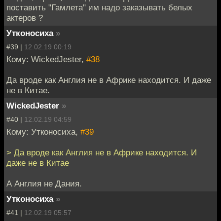
поставить "Гамлета" им надо заказывать белых
актеров ?
Утконосиха
»
#39 |
12.02.19 00:19
Кому: WickedJester,
#38
Да вроде как Англия не в Африке находится. И даже
не в Китае.
WickedJester
»
#40 |
12.02.19 04:59
Кому: Утконосиха,
#39
> Да вроде как Англия не в Африке находится. И
даже не в Китае
А Англия не Дания.
Утконосиха
»
#41 |
12.02.19 05:57