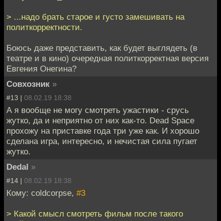
> ...надо брать старое и густо замешивать на
политкорректности.
Боюсь даже представить, как будет выглядеть (в
театре и в кино) очередная политкорректная версия
Евгения Онегина?
Совхозник
»
#13 |
08.02.19 18:38
А я вообще не могу смотреть ужастики - срусь
жутко, да и неприятно от них как-то. Dead Space
прохожу на приставке года три уже как. И хорошо
сделана игра, интересно, и нечистая сила пугает
жутко.
Dedal
»
#14 |
08.02.19 18:38
Кому: coldcorpse,
#3
> Какой смысл смотреть фильм после такого