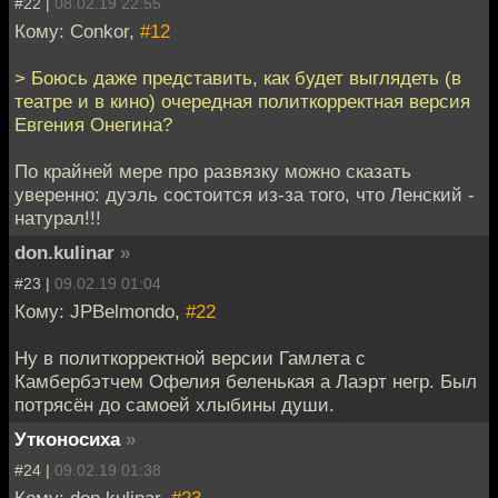
#22 |
08.02.19 22:55
Кому: Conkor,
#12
> Боюсь даже представить, как будет выглядеть (в
театре и в кино) очередная политкорректная версия
Евгения Онегина?
По крайней мере про развязку можно сказать
уверенно: дуэль состоится из-за того, что Ленский -
натурал!!!
don.kulinar
»
#23 |
09.02.19 01:04
Кому: JPBelmondo,
#22
Ну в политкорректной версии Гамлета с
Камбербэтчем Офелия беленькая а Лаэрт негр. Был
потрясён до самоей хлыбины души.
Утконосиха
»
#24 |
09.02.19 01:38
Кому: don.kulinar,
#23