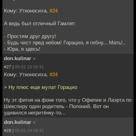
Кому: Утконосиха,
#24
А ведь был отличный Гамлет:
- Простим друг другу!
- Будь чист пред небом! Горацио, я гибну... Мать!..
- Юра, я здесь!
don.kulinar
»
#27 |
09.02.19 08:41
Кому: Утконосиха,
#24
> Ну плюс еще мулат Горацио
Ну эт фигня на фоне того, что у Офелии и Лаэрта по
Шекспиру один родитель - Полоний. Вот он
удивился негритёнку-то...
don.kulinar
»
#28 |
09.02.19 08:41