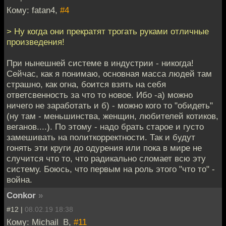
Кому: fatan4,
#4
> Ну когда они прекратят трогать руками отличные
произведения!
При нынешней системе в индустрии - никогда!
Сейчас, как я понимаю, основная масса людей там
страшно, как огна, боится взять на себя
ответсвенность за что то новое. Ибо -а) можно
ничего не заработать и б) - можно кого то "обидеть"
(ну там - меньшинства, женщин, любителей котиков,
веганов....). По этому - надо брать старое и густо
замешивать на политкорректности. Так и будут
гонять эти круги до одурения или пока в мире не
случится что то, что радикально сломает всю эту
систему. Боюсь, что первым на роль этого "что то" -
война.
Conkor
»
#12 |
08.02.19 18:38
Кому: Michail_B,
#11