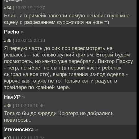
#34 |
10.02.19 12:37
Блин, и в римейк завезли самую ненавистную мне
сцену с разрезанием сухожилия на ноге =)
Pacho
»
#35 |
10.02.19 23:13
Я первую часть до сих пор пересмотреть не
решаюсь - настолько жуткий фильм. Второй будем
посмотреть, но как-то уже перебрали. Виктор Паскоу
- негр, погибает не сын (в первой части ребенок
сыграл на все сто), выпрыгивания из-под одеяла -
короче как-то уже не то. Только кот и радует, в
трейлере по крайней мере.
НачУР
»
#36 |
11.02.19 10:40
Только бы до Фредди Крюгера не добрались
новаторы...
Утконосиха
»
#37 |
11.02.19 17:04