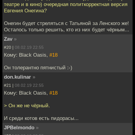
театре и в кино) очередная политкорректная версия
Евгения Онегина?
Онегин будет стреляться с Татьяной за Ленского же!
Осталось только решить, кто из них будет чёрным...
Zav
»
#20 |
08.02.19 22:55
Кому: Black Oasis,
#18
Он толерантно пятнистый :-)
don.kulinar
»
#21 |
08.02.19 22:55
Кому: Black Oasis,
#18
> Он же не чёрный.
И среди котов есть пидорасы...
JPBelmondo
»