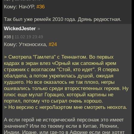
Кому: НачУР,
#36
Так был уже ремейк 2010 года. Дрянь редкостная.
WickedJester
»
#38 |
11.02.19 23:49
Кому: Утконосиха,
#24
> Смотрела "Гамлета" с Теннантом. Во первых
кадрах в экран влез чОрный как сапожный крем
стражник с возгласом "Стой, кто идет". Я сперва
обалдела, а потом укрепилась душой, ожидая
худшего. Но все оказалось не так плохо, негры
ошивались только среди второстепенных героев. Ну
плюс еще мулат Горацио, который картины не
портил, потому что сыграл очень хорошо.
> Но версию с негроЛаэртом мне смотреть неохота.
А если герой не исторический персонаж это имеет
значение? Или по твоему если в Китае, Японии,
Индии, Иране, или где-то в Африке если они хотят