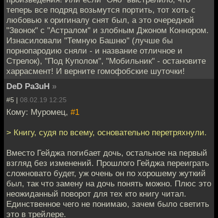
теперь все подряд возьмутся портить, тот хоть с
любовью к оригиналу снят был, а это очередной
"Звонок" с "Астралом" и злобным Джоном Коннором.
Изнасиловали "Темную Башню" (лучше бы
порнопародию сняли - и название отличное и
Стрелок), "Под Куполом", "Мобильник" - остановите
харрасмент! И верните гомофобские шуточки!
DeD Pa3uH
»
#5 |
08.02.19 12:25
Кому: Муромец,
#1
> Книгу, судя по всему, основательно перетряхнули.
Вместо Гейджа погибает дочь, остальное на первый
взгляд без изменений. Прошлого Гейджа переиграть
сложновато будет, уж очень он по хорошему жуткий
был, так что замену на дочь понять можно. Плюс это
неожиданный поворот для тех кто книгу читал.
Единственное чего не понимаю, зачем было светить
это в трейлере.