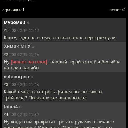
cтраницы: 1
всего: 41
Муромец
»
#1 |
08.02.19 11:42
Книгу, судя по всему, основательно перетряхнули.
Химик-МГУ
»
#2 |
08.02.19 11:45
Ну
[чешет затылок]
главный герой хотя бы белый и
на том спасибо.
coldcorpse
»
#3 |
08.02.19 11:45
Какой смысл смотреть фильм после такого
трейлера? Показали же реально всё.
fatan4
»
#4 |
08.02.19 11:52
Ну когда они прекратят трогать руками отличные
произведения! Или если "Оно" выстрелило, что