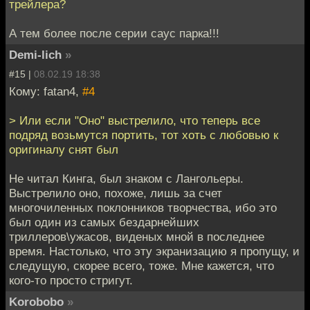
трейлера?
А тем более после серии саус парка!!!
Demi-lich
»
#15 |
08.02.19 18:38
Кому: fatan4,
#4
> Или если "Оно" выстрелило, что теперь все
подряд возьмутся портить, тот хоть с любовью к
оригиналу снят был
Не читал Кинга, был знаком с Лангольеры.
Выстрелило оно, похоже, лишь за счет
многочиленных поклонников творчества, ибо это
был один из самых бездарнейших
триллеров\ужасов, виденых мной в последнее
время. Настолько, что эту экранизацию я пропущу, и
следущую, скорее всего, тоже. Мне кажется, что
кого-то просто стригут.
Korobobo
»