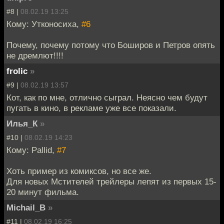
#8 |
08.02.19 13:25
Кому: Утконосиха,
#6
Почему, почему потому что Боширов и Петров опять
не дремлют!!!!
frolic
»
#9 |
08.02.19 13:57
Кот, как по мне, отлично сыграл. Неясно чем будут
пугать в кино, в рекламе уже все показали.
Илья_К
»
#10 |
08.02.19 14:23
Кому: Pallid,
#7
Хоть пример из комиксов, но все же.
Для новых Мстителей трейлеры лепят из первых 15-
20 минут фильма.
Michail_B
»
#11 |
08.02.19 16:25