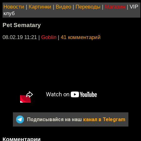
Новости
|
Картинки
|
Видео
|
Переводы
|
Магазин
|
VIP
клуб
Pet Sematary
08.02.19 11:21
|
Goblin
|
41 комментарий
Подписывайся на наш
канал в Telegram
Комментарии