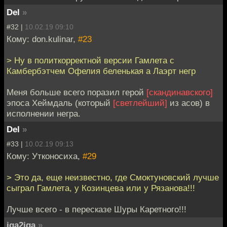
Del
»
#32 |
10.02.19 09:10
Кому: don.kulinar,
#23
> Ну в политкорректной версии Гамлета с
Камбербэтчем Офелия беленькая а Лаэрт негр
Меня больше всего поразил герой
[скандинавского]
эпоса Хеймдаль (который
[светлейший]
из асов) в
исполнении негра.
Del
»
#33 |
10.02.19 09:13
Кому: Утконосиха,
#29
> Это да, еще неизвестно, где Смоктуновский лучше
сыграл Гамлета, у Козинцева или у Рязанова!!!
Лучше всего - в пересказе Шуры Каретного!!!
iga2iga
»