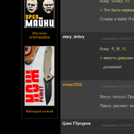
Кому: vovikz,
#3
> Это была первая
Слабак и баба! Я 
Магазин
stary_dobry
ОПЕРМАЙКИ
отправлено 13.02.19 
Кому: R_M,
#1
> вместо девушки 
...рукавами!
vovan3312
отправлено 13.02.19 
Могут, ёптыть! Пр
Павлу- респект, в
Империя ножей
Цзен ГУргуров
отправлено 13.02.19 