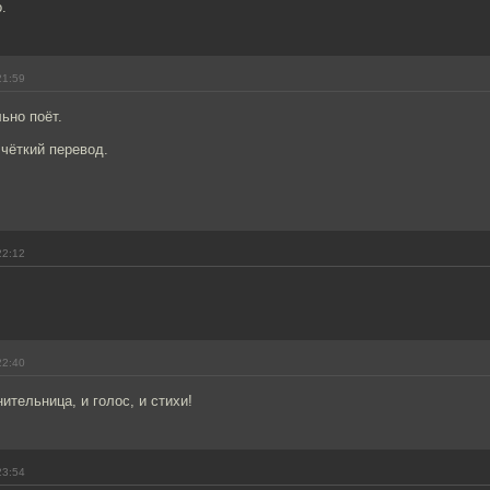
.
21:59
ьно поёт.
 чёткий перевод.
22:12
22:40
ительница, и голос, и стихи!
23:54