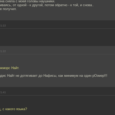
ена сняла с моей головы наушники.
иваясь, от одной - к другой, потом обратно - к той, и снова..
е получил.
21:22
21:22
экморс Найт.
дис Найт не дотягивает до Нафисы, как минимум на один рОзмер!!!
21:41
, с какого языка?