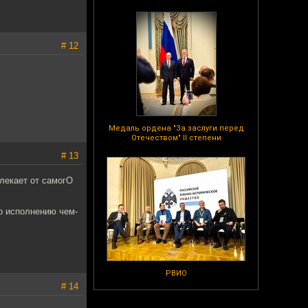
# 12
Медаль ордена "За заслуги перед
Отечеством" II степени
# 13
влекает от самогО
о исполнению чем-
РВИО
# 14