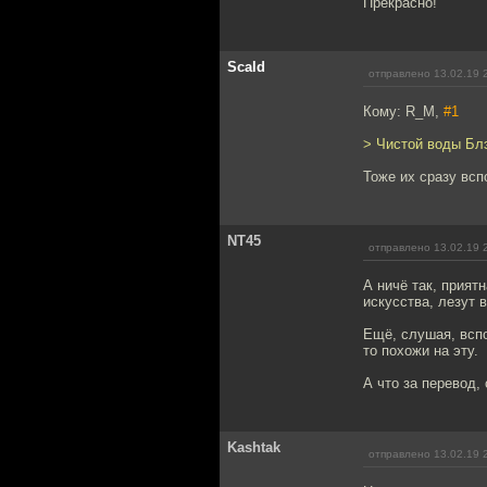
Прекрасно!
Scald
отправлено 13.02.19 
Кому: R_M,
#1
> Чистой воды Бл
Тоже их сразу всп
NT45
отправлено 13.02.19 
А ничё так, прият
искусства, лезут в
Ещё, слушая, вспо
то похожи на эту.
А что за перевод, 
Kashtak
отправлено 13.02.19 