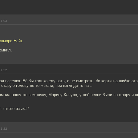
21:03
экморс Найт.
омнил.
21:22
ная песенка. Её бы только слушать, а не смотреть, бо картинка шибко от
 старую голову не те мысли, при взгляде-то на ...
мнил вашу же землячку, Марину Капуро, у неё песни были по жанру и п
с какого языка?
21:22