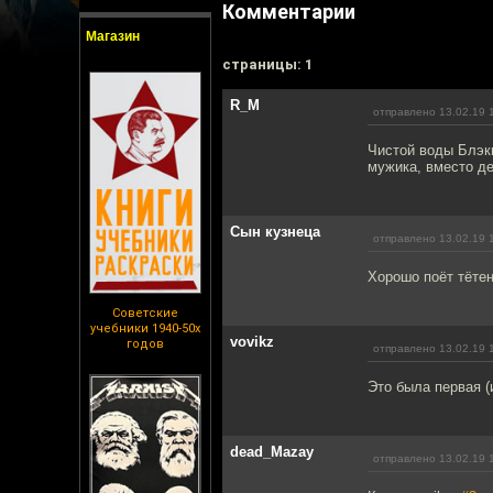
Комментарии
Магазин
cтраницы: 1
R_M
отправлено 13.02.19 
Чистой воды Блэкм
мужика, вместо де
Сын кузнеца
отправлено 13.02.19 
Хорошо поёт тётен
Советские
учебники 1940-50х
vovikz
годов
отправлено 13.02.19 
Это была первая (
dead_Mazay
отправлено 13.02.19 