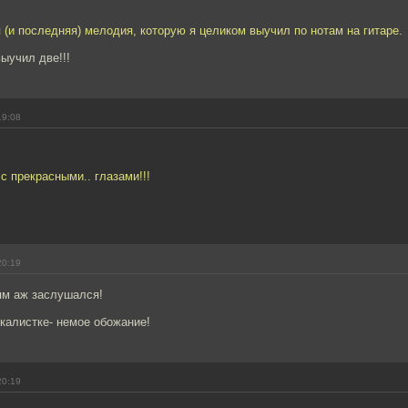
 (и последняя) мелодия, которую я целиком выучил по нотам на гитаре.
выучил две!!!
19:08
с прекрасными.. глазами!!!
20:19
ям аж заслушался!
окалистке- немое обожание!
20:19