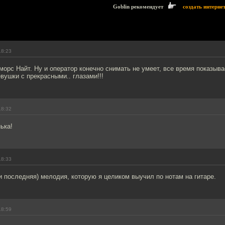
Goblin рекомендует
создать интерне
18:23
орс Найт. Ну и оператор конечно снимать не умеет, все время показывае
вушки с прекрасными.. глазами!!!
18:32
ька!
18:33
и последняя) мелодия, которую я целиком выучил по нотам на гитаре.
18:59