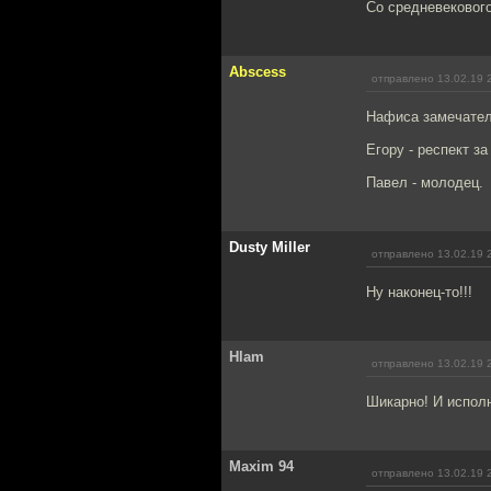
Со средневекового
Abscess
отправлено 13.02.19 
Нафиса замечател
Егору - респект за
Павел - молодец.
Dusty Miller
отправлено 13.02.19 
Ну наконец-то!!!
Hlam
отправлено 13.02.19 
Шикарно! И исполн
Maxim 94
отправлено 13.02.19 