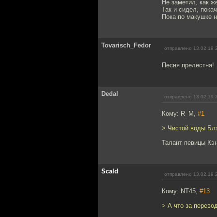
Не заметил, как ж
Так и сидел, покач
Пока по макушке н
Tovarisch_Fedor
отправлено 13.02.19 
Песня прелестна!
Dedal
отправлено 13.02.19 
Кому: R_M,
#1
> Чистой воды Бл
Талант певицы Кэн
Scald
отправлено 13.02.19 
Кому: NT45,
#13
> А что за перевод