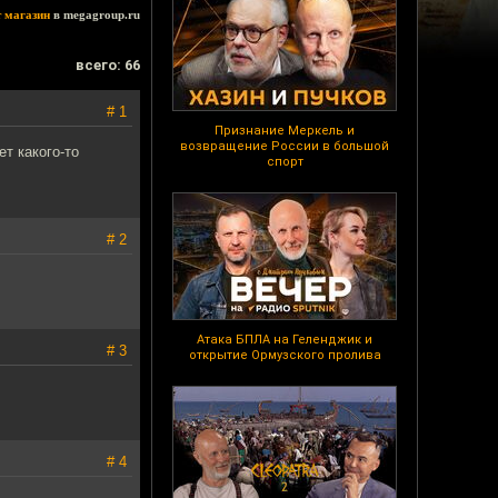
т магазин
в megagroup.ru
всего: 66
# 1
Признание Меркель и
возвращение России в большой
т какого-то
спорт
# 2
Атака БПЛА на Геленджик и
# 3
открытие Ормузского пролива
# 4