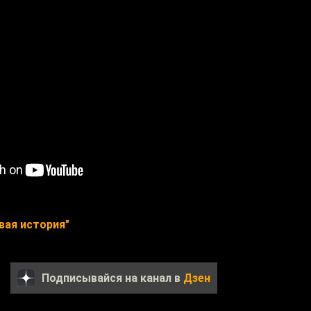
вая история"
Подписывайся на канал в
Дзен