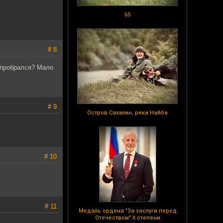
65
# 8
 пробрался? Мало
# 9
Остров Сахалин, река Найба
# 10
# 11
Медаль ордена "За заслуги перед
Отечеством" II степени