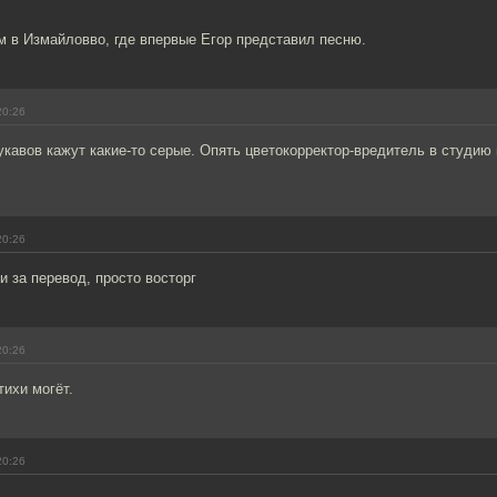
 в Измайловво, где впервые Егор представил песню.
20:26
кавов кажут какие-то серые. Опять цветокорректор-вредитель в студию
20:26
и за перевод, просто восторг
20:26
тихи могёт.
20:26