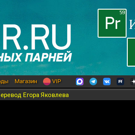
оды
Магазин
VIP
 Перевод Егора Яковлева