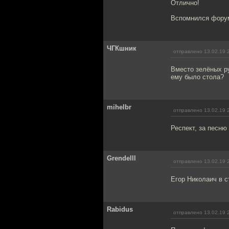
Отлично!
Вспомнился форум
ЧГКшник
отправлено 13.02.19 
Вместо зелёных ру
ему было стола?
mihelbr
отправлено 13.02.19 
Респект, за песню 
Grendelll
отправлено 13.02.19 
Егор Николаич в с
Rabidus
отправлено 13.02.19 