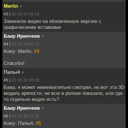
Merlin
»
#3 |
02.03.19 04:16
Заменили видео на обновленную версию с
графическими вставками
Баир Иринчеев
»
#4 |
02.03.19 07:13
Кому: Merlin,
#3
Спасибо!
Палы4
»
#5 |
03.03.19 20:08
Баир, я может невнимательно смотрел, но вот эта 3D
модель крепости, ее всю в ролике показали, или где-
то отдельно видео есть?
Баир Иринчеев
»
#6 |
03.03.19 21:25
Кому: Палы4,
#5