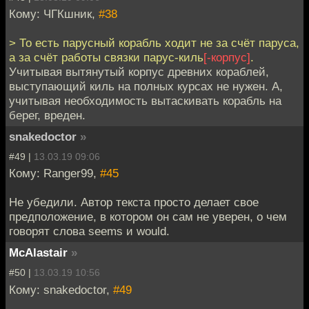
Кому: ЧГКшник,
#38
> То есть парусный корабль ходит не за счёт паруса,
а за счёт работы связки парус-киль
[-корпус]
.
Учитывая вытянутый корпус древних кораблей,
выступающий киль на полных курсах не нужен. А,
учитывая необходимость вытаскивать корабль на
берег, вреден.
snakedoctor
»
#49 |
13.03.19 09:06
Кому: Ranger99,
#45
Не убедили. Автор текста просто делает свое
предположение, в котором он сам не уверен, о чем
говорят слова seems и would.
McAlastair
»
#50 |
13.03.19 10:56
Кому: snakedoctor,
#49