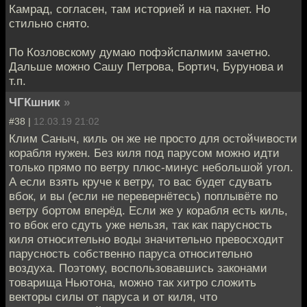
Камрад, согласен, там историей и на пахнет. Но
стильно снято.
По Козловскому думаю пофэйспалмим зачетно.
Дальше можно Сашу Петрова, Бортич, Бурунова и
т.п.
ЧГКшник
»
#38 |
12.03.19 21:02
Клим Саныч, киль он же не просто для остойчивости
корабля нужен. Без киля под парусом можно идти
только прямо по ветру плюс-минус небольшой угол.
А если взять круче к ветру, то вас будет сдувать
вбок, и вы (если не перевернётесь) поплывёте по
ветру бортом вперёд. Если же у корабля есть киль,
то вбок его сдуть уже нельзя, так как парусность
киля относительно воды значительно превосходит
парусность собственно паруса относительно
воздуха. Поэтому, воспользовавшись законами
товарища Ньютона, можно так хитро сложить
векторы силы от паруса и от киля, что