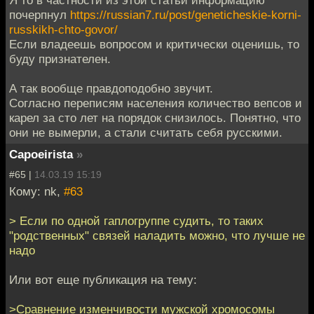
Я то в частности из этой статьи информацию
почерпнул
https://russian7.ru/post/geneticheskie-korni-
russkikh-chto-govor/
Если владеешь вопросом и критически оценишь, то
буду признателен.
А так вообще правдоподобно звучит.
Согласно переписям населения количество вепсов и
карел за сто лет на порядок снизилось. Понятно, что
они не вымерли, а стали считать себя русскими.
Capoeirista
»
#65 |
14.03.19 15:19
Кому: nk,
#63
> Если по одной гаплогруппе судить, то таких
"родственных" связей наладить можно, что лучше не
надо
Или вот еще публикация на тему:
>Сравнение изменчивости мужской хромосомы