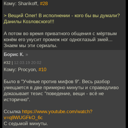
Кому: Sharikoff,
#28
> Вещий Олег! В исполнении - кого бы вы думали?
Данилы Козловского!!!
А потом во время приватного общения с мёртвым
конём его укусит промеж ног одноглазый змей...
Знаем мы эти сериалы.
Борис К.
»
#32 |
12.03.19 20:02
Кому: Procyon,
#10
Было в "Учёные против мифов 9". Весь разбор
умещается в две примерно минуты и справедливо
доказывает тезис "поведение, вещи - всё не
исторично".
Ссылка
https://www.youtube.com/watch?
v=q9WUGFkO_6c
С седьмой минуты.