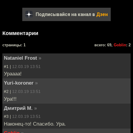
Подписывайся на канал в
Дзен
Комментарии
cтраницы: 1
всего: 69,
Goblin
: 2
Nataniel Frost
»
#1 |
12.03.19 13:51
Ураааа!
Yuri-koroner
»
#2 |
12.03.19 13:51
Ура!!!
Дмитрий М.
»
#3 |
12.03.19 13:51
Наконец-то! Спасибо. Ура.
Goblin
»