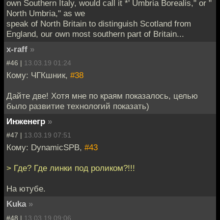
own Southern Italy, would call it *' Umbria Borealis," or "
North Umbria," as we
speak of North Britain to distinguish Scotland from
England, our own most southern part of Britain...
x-raff
»
#46 |
13.03.19 01:24
Кому: ЧГКшник,
#38
Дайте две! Хотя мне по краям показалось, целью
было развитие технологий показать)
Инженегр
»
#47 |
13.03.19 07:51
Кому: DynamicSPB,
#43
> Где? Где линки под роликом?!!!
На ютубе.
Kuka
»
#48 |
13.03.19 09:06