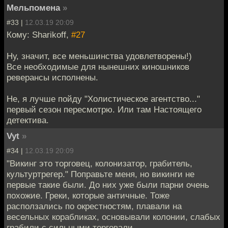
Мельпомена
»
#33 |
12.03.19 20:09
Кому: Sharikoff,
#27
Ну, значит, все меньшинства удовлетворены!)
Все необходимые для нынешних киношников
реверансы исполнены.
Не, я лучше пойду "Холистическое агентство..."
первый сезон пересмотрю. Или там Настоящего
детектива.
Vyt
»
#34 |
12.03.19 20:09
"Викинг это торговец, колонизатор, грабитель,
культуртрегер." Поправьте меня, но викинги не
первые такие были. До них уже были парни очень
похожие. Греки, которые античные. Тоже
расползались по окрестностям, плавали на
весельных корабликах, основывали колонии, слабых
грабили с сильными торговали.