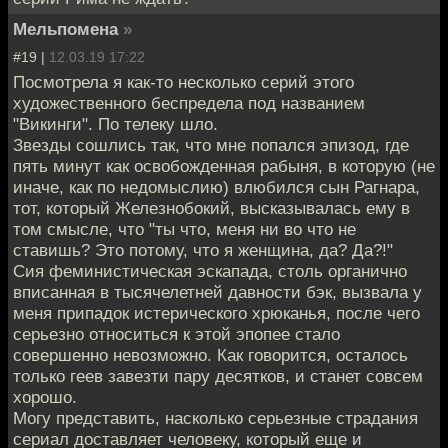
Мельпомена
»
#19 |
12.03.19 17:22
Посмотрела я как-то несколько серий этого
художественного беспредела под названием
"Викинги". По телеку шло.
Звезды сошлись так, что мне попался эпизод, где
пять минут как освобожденная рабыня, в которую (не
иначе, как по недомыслию) влюбился сын Рагнара,
тот, который Железнобокий, высказывалась ему в
том смысле, что "ты что, меня ни во что не
ставишь? Это потому, что я женщина, да? Да?!"
Сия феминистическая эскапада, столь органично
вписанная в тысячелетней давности бэк, вызвала у
меня припадок истерического хрюканья, после чего
серьезно относиться к этой эпопее стало
совершенно невозможно. Как говорится, осталось
только геев завезти пару десятков, и станет совсем
хорошо.
Могу представить, насколько серьезные страдания
сериал доставляет человеку, который еще и