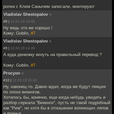
ролик с Клим Санычем записали, монтируют
Vladislav Shestopalov
»
#8 |
12.03.19 14:45
Ну ведь это же хорошо !
Кому: Goblin,
#7
Vladislav Shestopalov
»
#9 |
12.03.19 14:49
А куда денюжку кинуть на правильный перевод ?
Кому: Goblin,
#7
Procyon
»
#10 |
12.03.19 15:42
Ну, наконец-то. Давно ждал, когда же будут лекции
по эпохе викингов.
Хотелось бы, конечно, еще когда-нибудь увидеть и
разбор сериала "Викинги", пусть не такой подробный
как "Рим", но хотя бы в отношении вопиющих ляпов
и вранья.