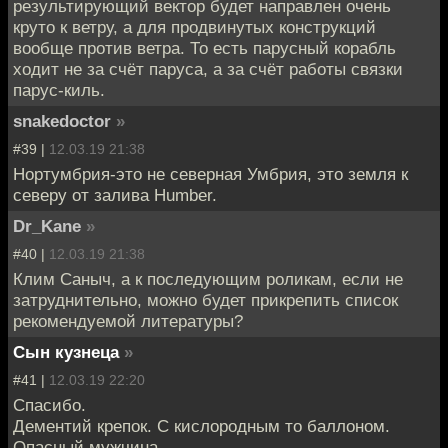
результирующий вектор будет направлен очень
круто к ветру, а для продвинутых конструкций
вообще против ветра. То есть парусный корабль
ходит не за счёт паруса, а за счёт работы связки
парус-киль.
snakedoctor
»
#39 |
12.03.19 21:38
Нортумбрия-это не северная Умбрия, это земля к
северу от залива Humber.
Dr_Kane
»
#40 |
12.03.19 21:38
Клим Саныч, а к последующим роликам, если не
затруднительно, можно будет прикрепить список
рекомендуемой литературы?
Сын кузнеца
»
#41 |
12.03.19 22:20
Спасибо.
Дементий крепок. С кислородным то баллоном.
Опасный мужчина.