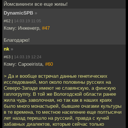
Йомсвикинги все еще живы!
DynamicSPB
»
#62 |
14.03.19 11:05
Кому: Инженегр,
#47
Благодарю!
nk
»
#63 |
14.03.19 12:24
Кому: Capoeirista,
#60
> Да и вообще встречал данные генетических
исследований, мол около половины русских на
Северо-Западе имеют не славянскую, а финскую
гаплогруппу. В той же Вологодской области ранее
жила чудь заволочная, но так как в наших краях
было много монастырей, бывшие очагами культуры
в те времена, то местное население еще полтысячи
лет назад перешло на русский, правда с кучей
забавных диалектов, которые сейчас только