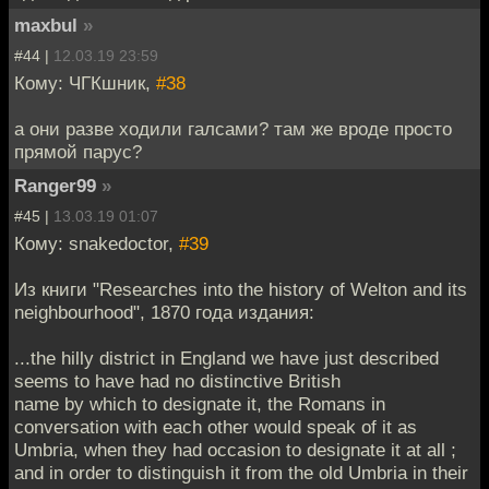
maxbul
»
#44 |
12.03.19 23:59
Кому: ЧГКшник,
#38
а они разве ходили галсами? там же вроде просто
прямой парус?
Ranger99
»
#45 |
13.03.19 01:07
Кому: snakedoctor,
#39
Из книги "Researches into the history of Welton and its
neighbourhood", 1870 года издания:
...the hilly district in England we have just described
seems to have had no distinctive British
name by which to designate it, the Romans in
conversation with each other would speak of it as
Umbria, when they had occasion to designate it at all ;
and in order to distinguish it from the old Umbria in their