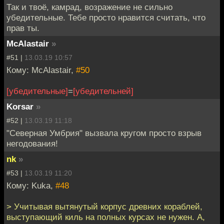
Так и твоё, камрад, возражение не сильно
убедительные. Тебе просто нравится считать, что
прав ты.
McAlastair
»
#51 |
13.03.19 10:57
Кому: McAlastair,
#50
[убедительные]
=
[убедительней]
Korsar
»
#52 |
13.03.19 11:18
"Северная Умбрия" вызвала кругом просто взрыв
негодования!
nk
»
#53 |
13.03.19 11:20
Кому: Kuka,
#48
> Учитывая вытянутый корпус древних кораблей,
выступающий киль на полных курсах не нужен. А,