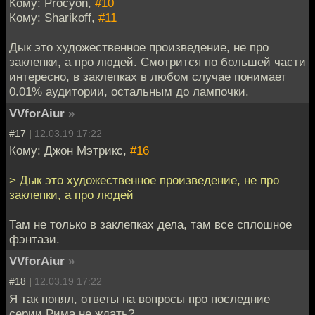
Кому: Procyon,
#10
Кому: Sharikoff,
#11
Дык это художественное произведение, не про
заклепки, а про людей. Смотрится по большей части
интересно, в заклепках в любом случае понимает
0.01% аудитории, остальным до лампочки.
VVforAiur
»
#17 |
12.03.19 17:22
Кому: Джон Мэтрикс,
#16
> Дык это художественное произведение, не про
заклепки, а про людей
Там не только в заклепках дела, там все сплошное
фэнтази.
VVforAiur
»
#18 |
12.03.19 17:22
Я так понял, ответы на вопросы про последние
серии Рима не ждать?