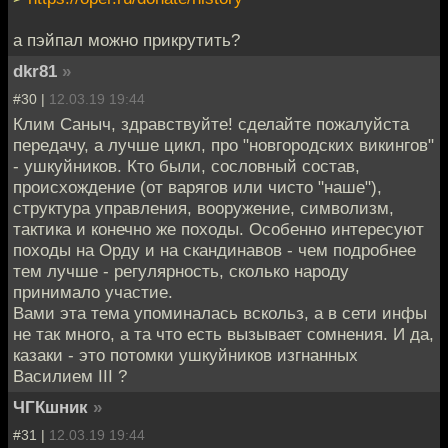
а пэйпал можно прикрутить?
dkr81
»
#30 |
12.03.19 19:44
Клим Саныч, здравствуйте! сделайте пожалуйста
передачу, а лучше цикл, про "новгородских викингов"
- ушкуйников. Кто были, сословный состав,
происхождение (от варягов или чисто "наше"),
структура управления, вооружение, символизм,
тактика и конечно же походы. Особенно интересуют
походы на Орду и на скандинавов - чем подробнее
тем лучше - регулярность, сколько народу
принимало участие.
Вами эта тема упоминалась вскольз, а в сети инфы
не так много, а та что есть вызывает сомнения. И да,
казаки - это потомки ушкуйников изгнанных
Василием III ?
ЧГКшник
»
#31 |
12.03.19 19:44