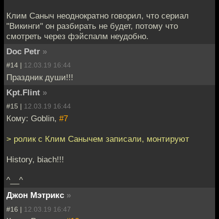
Клим Саныч неоднократно говорил, что сериал
"Викинги" он разбирать не будет, потому что
смотреть через фэйспалм неудобно.
Doc Petr
»
#14 |
12.03.19 16:44
Праздник души!!!
Kpt.Flint
»
#15 |
12.03.19 16:44
Кому: Goblin,
#7
> ролик с Клим Санычем записали, монтируют
History, biach!!!
^__^
Джон Мэтрикс
»
#16 |
12.03.19 16:47