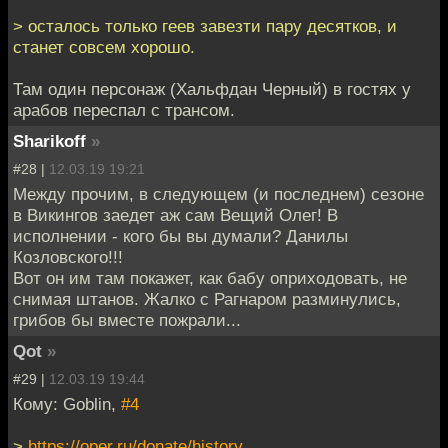
> осталось только геев завезти пару десятков, и
станет совсем хорошо.
Там один персонаж (Хальфдан Черный) в гостях у
арабов переспал с трансом.
Sharikoff
»
#28 |
12.03.19 19:21
Между прочим, в следующем (и последнем) сезоне
в Викингов заедет аж сам Вещий Олег! В
исполнении - кого бы вы думали? Данилы
Козловского!!!
Вот он им там покажет, как бабу оприходовать, не
снимая штанов. Жалко с Рагнаром разминулись,
грибов бы вместе пожрали...
Qot
»
#29 |
12.03.19 19:44
Кому: Goblin,
#4
>
https://oper.ru/donate/history