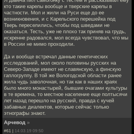
Я давеча пил самогонку с тестем и рассказывал ему
кто такие карелы вообще и тверские карелы в
частности. Мол и жили на Руси еще до ее
возникновения, и с Карельского перешейка под
Тверь переселились, чтобы под шведами не
оказаться. Тесть, уже не плохо так приняв на грудь,
искренне радовался, мол всегда чувствовал, что мы
в России не мимо проходили.
Да и вообще встречал данные генетических
исследований, мол около половины русских на
Северо-Западе имеют не славянскую, а финскую
гаплогруппу. В той же Вологодской области ранее
жила чудь заволочная, но так как в наших краях
было много монастырей, бывшие очагами культуры
в те времена, то местное население еще полтысячи
лет назад перешло на русский, правда с кучей
забавных диалектов, которые сейчас только
этнографы знают.
Арчевод
»
#61 |
14.03.19 09:50