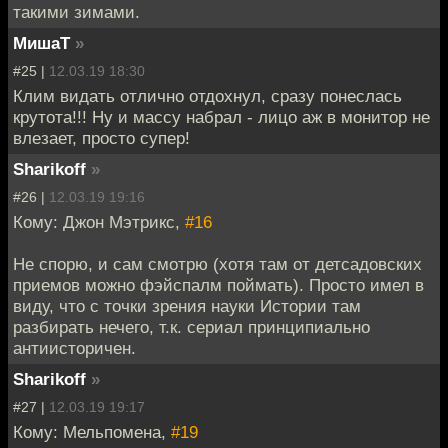
такими зимами.
МишаТ
»
#25 |
12.03.19 18:30
Клим видать отлично отдохнул, сразу понеслась
крутота!!! Ну и массу набрал - лицо аж в монитор не
влезает, просто супер!
Sharikoff
»
#26 |
12.03.19 19:16
Кому: Джон Мэтрикс,
#16
Не спорю, и сам смотрю (хотя там от детсадовских
приемов можно фэйспалм поймать). Просто имел в
виду, что с точки зрения науки Истории там
разбирать нечего, т.к. сериал принципиально
антиисторичен.
Sharikoff
»
#27 |
12.03.19 19:17
Кому: Мельпомена,
#19