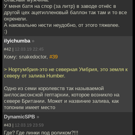
У меня батя на спор (за литр) в заводе отнёс в
другой цех ацетилленовый баллон так там и то все
охренели.
А наковальню нести неудобно, от этого тяжелее.
:)
ilyichumba
»
#42 |
12.03.19 22:45
Кому: snakedoctor,
#39
> Нортумбрия-это не северная Умбрия, это земля к
северу от залива Humber.
Одно из семи королевств так называемой
англосаксонской гептархии, которое возникло на
севере Британии. Может и назвиние залива, как
топоним имеет место
DynamicSPB
»
#43 |
12.03.19 23:59
Где? Где линки под роликом?!!!