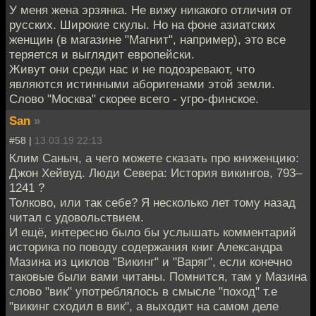
У меня жена эрзянка. Не вижу никакого отличия от
русских. Широкие скулы. Но на фоне азиатских
женщин (в магазине "Магнит", например), это все
теряется и выглядит европейски.
Живут они среди нас и не подозревают, что
являются истинными аборигенами этой земли.
Слово "Москва" скорее всего - угро-финское.
San
»
#58 |
13.03.19 22:13
Клим Саныч, а чего можете сказать про книженцию:
Джон Хейвуд. Люди Севера: История викингов, 793–
1241 ?
Толково, или так себе? Я несколько лет тому назад
читал с удовольствием.
И ещё, интересно было бы услышать комментарий
историка по поводу содержания книг Александра
Мазина из циклов "Викинг" и "Варяг", если конечно
таковые были вами читаны. Помнится, там у Мазина
слово "вик" употреблялось в смысле "поход" т.е
"викинг сходил в вик", а выходит на самом деле