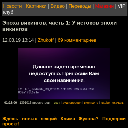
Новости
|
Картинки
|
Видео
|
Переводы
|
Магазин
|
VIP
клуб
Эпоха викингов, часть 1: У истоков эпохи
викингов
12.03.19 13:14
|
Zhukoff
|
69 комментариев
01:18:00
|
1391013 просмотров
|
текст
|
аудиоверсия
|
вконтакте
|
rutube
|
скачать
Ждёшь новых лекций Клима Жукова? Поддержи
проект!