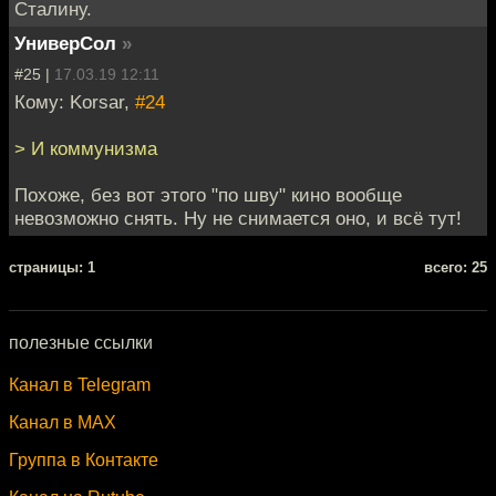
Сталину.
УниверСол
»
#25 |
17.03.19 12:11
Кому: Korsar,
#24
> И коммунизма
Похоже, без вот этого "по шву" кино вообще
невозможно снять. Ну не снимается оно, и всё тут!
cтраницы: 1
всего: 25
полезные ссылки
Канал в Telegram
Канал в MAX
Группа в Контакте