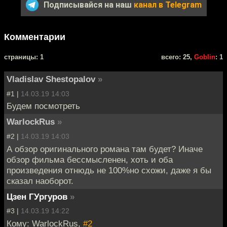
Подписывайся на наш
канал в Telegram
Комментарии
cтраницы: 1
всего: 25,
Goblin
: 1
Vladislav Shestopalov
»
#1 |
14.03.19 14:03
Будем посмотреть
WarlockRus
»
#2 |
14.03.19 14:03
А обзор оригинального романа там будет? Иначе
обзор фильма бессмысленен, хоть и оба
произведения отнюдь не 100%но схожи, даже я бы
сказал наоборот.
Цзен ГУргуров
»
#3 |
14.03.19 14:22
Кому: WarlockRus,
#2