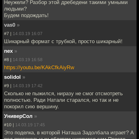
Неужели? Разбор этой дребедени такими умными
людьми?
Будем подождать!
vas0
»
#7 |
14.03.19 16:07
Шикарный формат с трубкой, просто шикарный!
nex
»
#8 |
14.03.19 16:58
https://youtu.be/KAkCfkAiyRw
solidol
»
#9 |
14.03.19 17:42
Сколько не пыжился, ниразу не смог отсмотреть
полностью. Ради Натали старался, но так и не
покорил сию вершину.
УниверСол
»
#10 |
14.03.19 17:45
Это поделка, в которой Наташа Задолбала играет? А