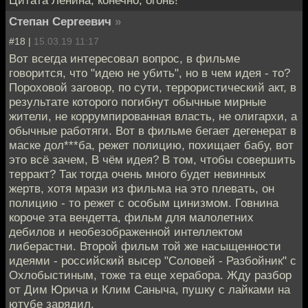
Цитата Ленина, конечно, огонь!
Степан Сергеевич
»
#18 |
15.03.19 11:17
Вот всегда интересовал вопрос, в фильме
говорится, что "идею не убить", но в чем идея - то?
Пороховой заговор, по сути, террористический акт, в
результате которого погибнут обычные мирные
жители, не коррумпированная власть, не олигархи, а
обычные работяги. Вот в фильме бегает дегенерат в
маске дол***ба, режет полицию, похищает бабу, вот
это всё зачем, В чём идея? В том, чтобы совершить
терракт? Так тогда очень много будет невинных
жертв, хотя мрази из фильма на это плевать, он
полицию - то режет с особым цинизмом. Говнина
короче эта вендетта, фильм для малолетних
дебилов и необезображенной интеллектом
либерастни. Второй фильм той же насыщенности
идеями - российский высер "Соловей - Разбойник" с
Охлобыстиным, тоже та еще херабора. Жду разбор
от Дим Юрича и Клим Саныча, пушку с лайками на
ютубе зарядил.