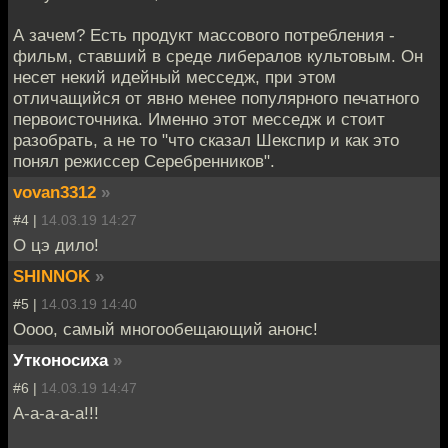
А зачем? Есть продукт массового потребления -
фильм, ставший в среде либералов культовым. Он
несет некий идейный месседж, при этом
отличащийся от явно менее популярного печатного
первоисточника. Именно этот месседж и стоит
разобрать, а не то "что сказал Шекспир и как это
понял режиссер Серебренников".
vovan3312
»
#4 |
14.03.19 14:27
О цэ дило!
SHINNOK
»
#5 |
14.03.19 14:40
Оооо, самый многообещающий анонс!
Утконосиха
»
#6 |
14.03.19 14:47
А-а-а-а-а!!!