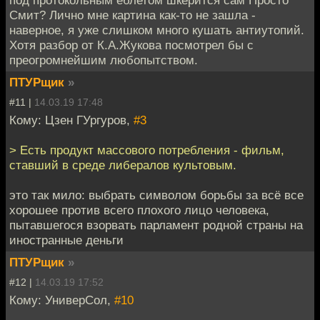
под протокольным еблетом шкерится сам Просто
Смит? Лично мне картина как-то не зашла -
наверное, я уже слишком много кушать антиутопий.
Хотя разбор от К.А.Жукова посмотрел бы с
преогромнейшим любопытством.
ПТУРщик
»
#11 |
14.03.19 17:48
Кому: Цзен ГУргуров,
#3
> Есть продукт массового потребления - фильм,
ставший в среде либералов культовым.
это так мило: выбрать символом борьбы за всё все
хорошее против всего плохого лицо человека,
пытавшегося взорвать парламент родной страны на
иностранные деньги
ПТУРщик
»
#12 |
14.03.19 17:52
Кому: УниверСол,
#10