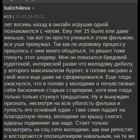
kalich4eva
»
#19 |
15.03.19 20:11
лет восемь назад в онлайн игрушке одной
познакомился с челом. Ему лет 15 было или даже
меньше. так вот он просто упивался этим фильмом,
все уши прожужал. Так как по игровому процессу
пришлось с ним много общаться, то решил тоже
глянуть этот шедевр. Мне он показался бредовой
нудятиной, интересной разве что молодому дибилу,
у которого максимализм бурлит, в голове насрано а
свой моск еще даже не сформировался. Еще тогда
ужаснулся, что в голове у молодежи и почувствовал
себя бесконечно старым старпером, хотя мне тогда
только только стукнул тридцатник. Ну и вынужден
признать, несмотря на всю убогость фильма и
тупость его основной идеи - таки семя падает на
благодатную почву, молодежи он крышу сносит,
идеалы подменяет как надо. Стоит только
посмотреть на соц сети молодежи, как они репостят
и восторгаются опозиционером навальным, на те же