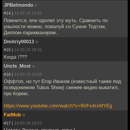
JPBelmondo
»
#14 |
14.03.19 18:01
Помнится, еле одолел эту муть. Сравнить по
унылости можно, пожалуй со Суини Тодтом,
Деппом-парикмахером.
Dmitriy00013
»
#15 |
14.03.19 18:01
Когда !???
Uncle_Most
»
#16 |
14.03.19 18:08
Оффтоп, но тут Егор Иванов (известный также под
псевдонимом Tubus Show) свежее видео выкатил,
про Корею.
https://www.youtube.com/watch?v=9VFx4rxMYEg
FatMob
»
#17 |
14.03.19 18:51