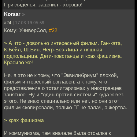
Пригляделся, заценил - хорошо!
Korsar
»
#24 |
17.03.19 05:59
Кому: УниверСол,
#22
> А что - довольно интересный фильм. Ган-ката,
К.Бейл, Ш.Бин, Негр-Без-Лица и няшная
подпольщица. Дети-повстанцы и крах фашизма.
Красиво же!
Не, я это не к тому, что "Эквилибриум" плохой,
фильм интересный согласен, а к тому, что
представления о тоталитаризмах у иностранцев
занятное. Ну и "один против системы" куда ж без
этого. Не знаю специально или нет, но они этот
фильм скопировали, только ГГ не палач, а жертва.
> крах фашизма
И коммунизма, там вначале была отсылка к