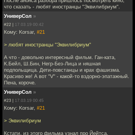
После анонса разбора пришлось посмотреть кино,
что сказать - любят иностранцы "Эквилибриум".
УниверСол
»
#22 |
17.03.19 00:42
Кому: Korsar,
#21
> любят иностранцы "Эквилибриум"
А что - довольно интересный фильм. Ган-ката,
К.Бейл, Ш.Бин, Негр-Без-Лица и няшная
подпольщица. Дети-повстанцы и крах фашизма.
Красиво же! А вот "V" - какой-то вздорно-эпатажный.
Пена, короче.
УниверСол
»
#23 |
17.03.19 00:45
Кому: Korsar,
#21
> Эквилибриум
Кстати, из этого фильма узнал про Йейтса.