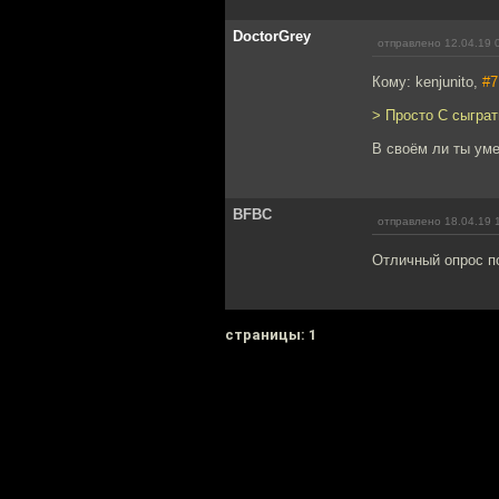
DoctorGrey
отправлено 12.04.19 
Кому: kenjunito,
#7
> Просто С сыграт
В своём ли ты ум
BFBC
отправлено 18.04.19 
Отличный опрос п
cтраницы: 1