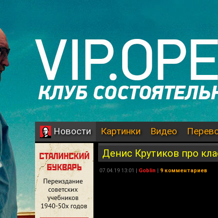
Картинки
Видео
Перев
Новости
Денис Крутиков про кла
07.04.19 13:01 |
Goblin
|
9 комментариев