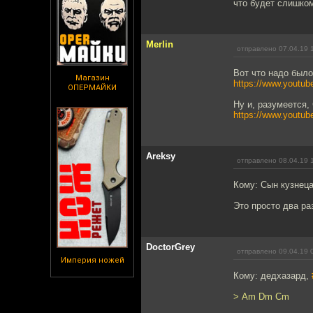
что будет слишком
Merlin
отправлено 07.04.19 
Вот что надо было
Магазин
https://www.youtu
ОПЕРМАЙКИ
Ну и, разумеется, 
https://www.yout
Areksy
отправлено 08.04.19 
Кому: Сын кузнец
Это просто два ра
DoctorGrey
отправлено 09.04.19 
Империя ножей
Кому: дедхазард,
> Am Dm Cm