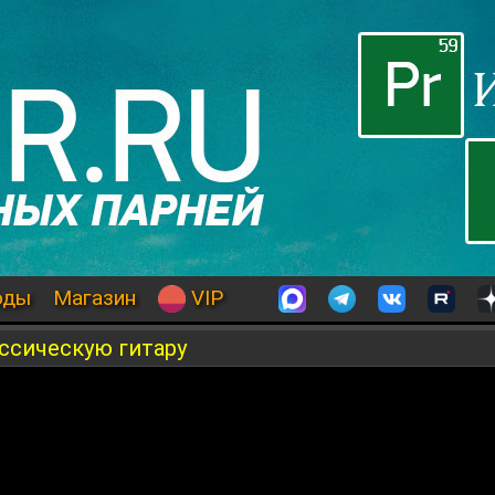
оды
Магазин
VIP
ссическую гитару