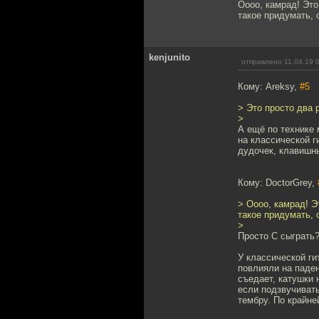
Оооо, камрад! Эт
такое придумать, 
kenjunito
отправлено 11.04.19 
Кому: Areksy,
#5
> Это просто два 
>
А ещё по технике 
на классической г
дудочек, клавишн
Кому: DoctorGrey,
> Оооо, камрад! 
такое придумать, 
>
Просто С сыграть
У классической ги
повлияли на паден
съедает, катушки 
если подзвучивать
тембру. По крайне