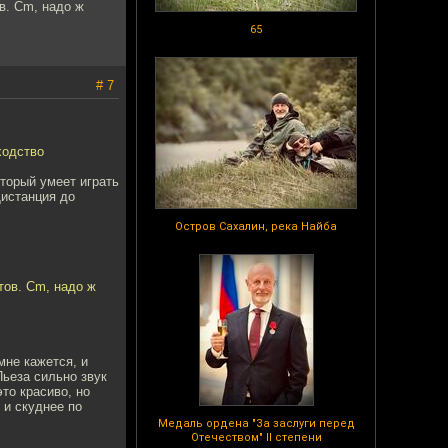
в. Cm, надо ж
65
# 7
ходство
оторый умеет играть
Дистанция до
Остров Сахалин, река Найба
тов. Cm, надо ж
мне кажется, и
Пьеза сильно звук
то красиво, но
 и скуднее по
Медаль ордена "За заслуги перед
Отечеством" II степени