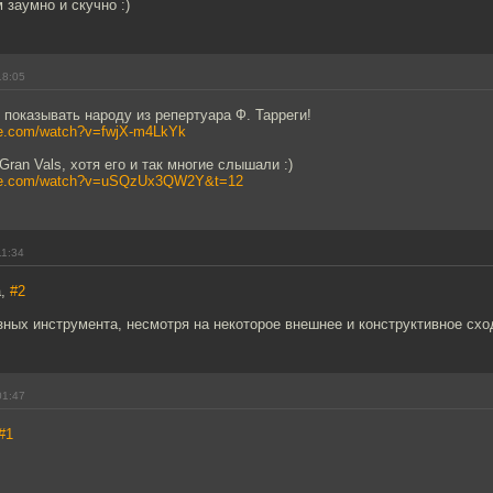
 заумно и скучно :)
18:05
 показывать народу из репертуара Ф. Тарреги!
be.com/watch?v=fwjX-m4LkYk
Gran Vals, хотя его и так многие слышали :)
ube.com/watch?v=uSQzUx3QW2Y&t=12
11:34
а,
#2
зных инструмента, несмотря на некоторое внешнее и конструктивное схо
01:47
#1