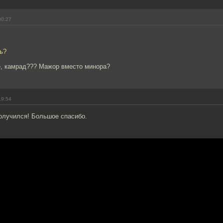
00:27
ь?
е, камрад??? Мажор вместо минора?
19:54
олучился! Большое спасибо.