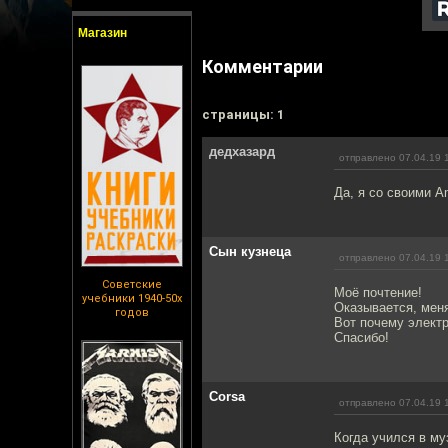
Магазин
Комментарии
cтраницы: 1
дедхазард
отправлено 07.04.19 
Да, я со своими 
Сын кузнеца
отправлено 07.04.19 
Советские
Моё почтение!
учебники 1940-50х
Оказывается, меня
годов
Вот почему электр
Спасибо!
Corsa
отправлено 07.04.19 
Когда учился в му