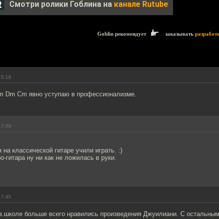
Смотри ролики Гоблина на
канале Rutube
Goblin рекомендует
заказывать
разработ
15:18
Am Dm Cm явно уступаю в профессионализме.
17:09
 на классической гитаре учили играть. :)
о-гитара ну ни как не ложилась в руки.
17:45
з.школе больше всего нравились произведения Джуилиани. С остальным