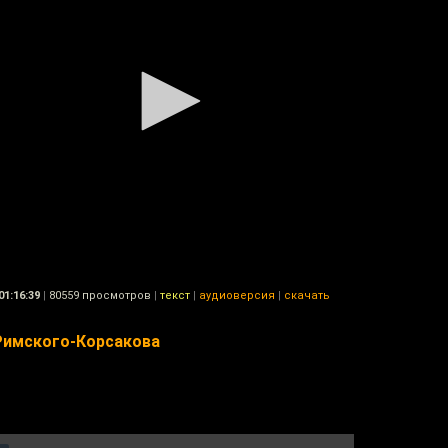
01:16:39
|
80559 просмотров
|
текст
|
аудиоверсия
|
скачать
 Римского-Корсакова