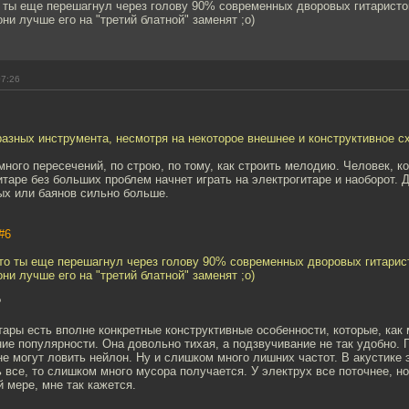
о ты еще перешагнул через голову 90% современных дворовых гитаристо
они лучше его на "третий блатной" заменят ;о)
07:26
разных инструмента, несмотря на некоторое внешнее и конструктивное с
много пересечений, по строю, по тому, как строить мелодию. Человек, к
итаре без больших проблем начнет играть на электрогитаре и наоборот. 
ых или баянов сильно больше.
#6
Это ты еще перешагнул через голову 90% современных дворовых гитарис
они лучше его на "третий блатной" заменят ;о)
?
тары есть вполне конкретные конструктивные особенности, которые, как 
ие популярности. Она довольно тихая, а подзвучивание не так удобно. 
не могут ловить нейлон. Ну и слишком много лишних частот. В акустике э
 все, то слишком много мусора получается. У электрух все поточнее, но
й мере, мне так кажется.