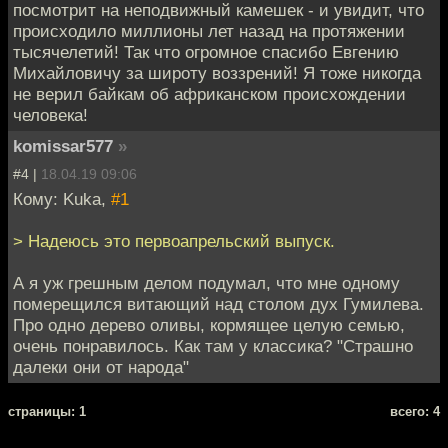
посмотрит на неподвижный камешек - и увидит, что
происходило миллионы лет назад на протяжении
тысячелетий! Так что огромное спасибо Евгению
Михайловичу за широту воззрений! Я тоже никогда
не верил байкам об африканском происхождении
человека!
komissar577
»
#4 |
18.04.19 09:06
Кому: Kuka,
#1
> Надеюсь это первоапрельский выпуск.
А я уж грешным делом подумал, что мне одному
померещился витающий над столом дух Гумилева.
Про одно дерево оливы, кормящее целую семью,
очень понравилось. Как там у классика? "Страшно
далеки они от народа"
cтраницы: 1
всего: 4