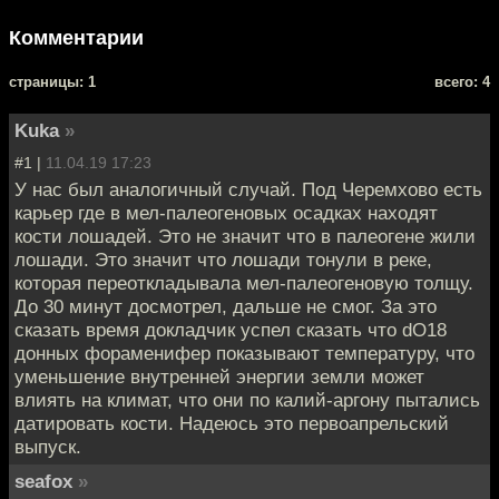
Комментарии
cтраницы: 1
всего: 4
Kuka
»
#1 |
11.04.19 17:23
У нас был аналогичный случай. Под Черемхово есть
карьер где в мел-палеогеновых осадках находят
кости лошадей. Это не значит что в палеогене жили
лошади. Это значит что лошади тонули в реке,
которая переоткладывала мел-палеогеновую толщу.
До 30 минут досмотрел, дальше не смог. За это
сказать время докладчик успел сказать что dO18
донных фораменифер показывают температуру, что
уменьшение внутренней энергии земли может
влиять на климат, что они по калий-аргону пытались
датировать кости. Надеюсь это первоапрельский
выпуск.
seafox
»