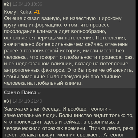
#2 |
12.04.19 18:36
Кому: Kuka,
#1
Он еще сказал важную, не известную широкому
кругу лиц информацию, о том, что процесс
похолодания климата идет волнообразно,
осложняется периодами потепления. Потепления,
значительно более сильные чем сейчас, отмечены
ранее в геологической истории, имели место без
человека , что говорит о глобальности процесса, раз,
и об недоказанном влиянии, вкладе на потепление
антропогенных факторов. Это бы почетче объяснить,
чтобы поменьше было спекуляций про влияние
человека на глобальный климат.
Санчо Панса
»
#3 |
14.04.19 21:49
Замечательная беседа. И вообще, геологи -
замечательные люди. Большинство видит только то,
что происходит здесь и сейчас, в сравнимых в
человеческими отрезках времени. Птичка летит, река
течёт, облака плывут, молния сверкает... А геолог