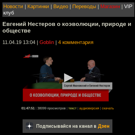
Новости
|
Картинки
|
Видео
|
Переводы
|
Магазин
|
VIP
клуб
Евгений Нестеров о коэволюции, природе и
обществе
11.04.19 13:04
|
Goblin
|
4 комментария
01:47:51
|
38099 просмотров
|
текст
|
аудиоверсия
|
скачать
Подписывайся на канал в
Дзен