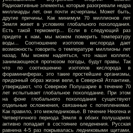
Радиоактивные элементы, которые разогревали недра
миллиарды лет, они почти исчерпаны. Может быть,
другие причины. Как минимум 70 миллионов лет
Земля живет в условиях глобального похолодания.
Есть такой термометр... Если в следующий раз
придете к нам, мы можем померить температуру
воды... Соотношение изотопов кислорода дает
возможность говорить о температуре миллионы лет
назад. Мы можем надеяться, что наши коллеги,
занимающиеся прогнозом погоды, будут правы. Так
что по соотношению изотопов кислорода в
фораминиферах, это такие простейшие организмы,
придонный образ жизни вели, в Северной Атлантике,
утверждают, что Северное Полушарие в течение 70
лет испытывает глобальное похолодание. При этом
на фоне глобального похолодания существуют
отдельные осложнения, связанные с потеплениями.
Как правило, это межледниковье. В течение Неогена и
Четвертичного периода Земля в обоих полушариях
активно попадает в состояние оледенения. Русская
равнина 4-5 раз покрывалась ледниковыми щитами,