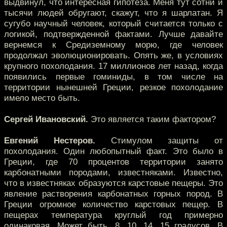
выдвинул, что интересная гипотеза. Меня тут сотни и
тысячи людей обругают, скажут, что я шарлатан. Я
сугубо научный человек, который считается только с
логикой, подтвержденной фактами. Лучше давайте
вернемся к Средиземному морю, где человек
продолжал эволюционировать. Опять же, в условиях
крупного похолодания. 17 миллионов лет назад, когда
появились первые гоминиды, в том числе на
территории нынешней Греции, резкое похолодание
имело место быть.
Сергей Ивановский.
Это является таким фактором?
Евгений Нестеров.
Стимулом защиты от
похолодания. Один любопытный факт. Это было в
Греции, где 70 процентов территории занято
карбонатными породами, известняками. Известно,
что в известняках образуются карстовые пещеры. Это
явление растворения карбонатных горных пород. В
Греции огромное количество карстовых пещер. В
пещерах температура круглый год примерно
одинаковая. Может быть, 8, 10, 14, 15 градусов. В