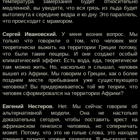
температура замерзания будет относительно
медленной, вы увидите, что вся грязь из льда будет
вытолкнута к середине ведра и ко дну. Это параллель,
что происходит с мрамором.
Сергей Ивановский.
У меня возник вопрос. Мы
только что говорили о том, что человек мог
теоретически выжить на территории Греции потому,
что были такие пещеры. И они создают особый
климатический эффект. Есть вода, еда, теоретически
там можно жить. Но, насколько я слышал, человек
вышел из Африки. Мы говорим о Греции, как о более
позднем месте пребывания уже существующего
человека? Вы придерживаетесь той же теории, что
человек сформировался на территории Африки?
Евгений Нестеров.
Нет. Мы сейчас говорим об
альтернативной модели. Она не настолько
доказательна сегодня, чтобы поставить крест на
африканском генезисе человека, но соперничать
может. Потому, что это не голые слова, это находки
гоминид разного уровня развития. Я высказал это