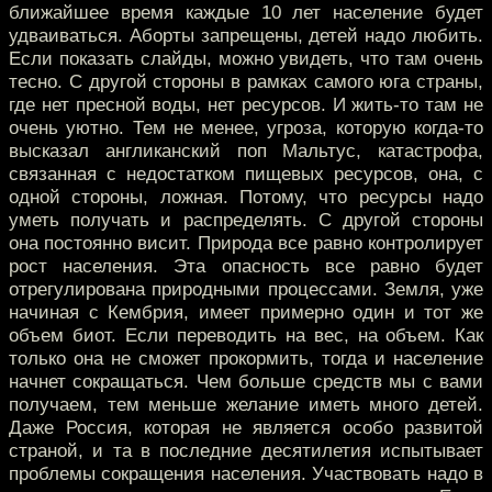
ближайшее время каждые 10 лет население будет
удваиваться. Аборты запрещены, детей надо любить.
Если показать слайды, можно увидеть, что там очень
тесно. С другой стороны в рамках самого юга страны,
где нет пресной воды, нет ресурсов. И жить-то там не
очень уютно. Тем не менее, угроза, которую когда-то
высказал англиканский поп Мальтус, катастрофа,
связанная с недостатком пищевых ресурсов, она, с
одной стороны, ложная. Потому, что ресурсы надо
уметь получать и распределять. С другой стороны
она постоянно висит. Природа все равно контролирует
рост населения. Эта опасность все равно будет
отрегулирована природными процессами. Земля, уже
начиная с Кембрия, имеет примерно один и тот же
объем биот. Если переводить на вес, на объем. Как
только она не сможет прокормить, тогда и население
начнет сокращаться. Чем больше средств мы с вами
получаем, тем меньше желание иметь много детей.
Даже Россия, которая не является особо развитой
страной, и та в последние десятилетия испытывает
проблемы сокращения населения. Участвовать надо в