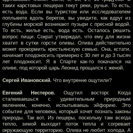
таких карстовых пещерах текут реки, ручьи. То есть,
есть вода. Если вы туристом или исследователем
поплывете вдоль берегов, вы увидите, как вдруг из
глубины морской возникают пузыри с пресной водой.
То есть, жилье есть, вода есть. Осталось решить
вопрос пищи. Сократ утверждал, что ему для жизни
хватит в сутки горсти оливы. Олива действительно
может прокормить крестьянскую семью. Она, кстати,
начинает плодоносить примерно с 30 лет и до 3 тысяч
лет плодоносит. Я в Спарте как-то покачался на
оливе, под которой царь Леонид прощался с женой.
Сергей Ивановский.
Что внутренне ощутили?
Евгений Нестеров.
Ощутил восторг. Когда
сталкиваешься с удивительным природным
явлением, конечно, испытываешь эйфорию. Это
событие для человека, который хочет познать законы
природы. Так вот. Из пещеры, поскольку там всегда
тепло, зимой выходит поток тепла и согревает
окружающую территорию. Олива не любит холода. А