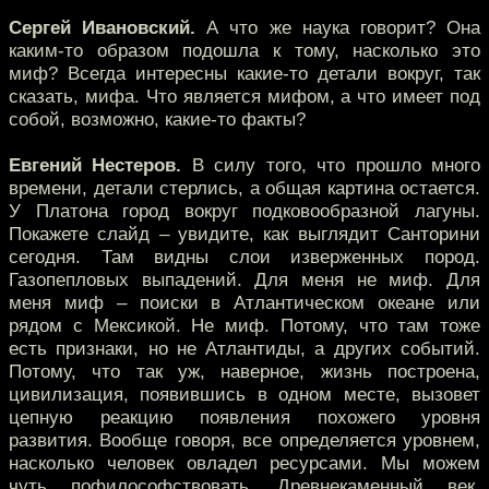
Сергей Ивановский.
А что же наука говорит? Она
каким-то образом подошла к тому, насколько это
миф? Всегда интересны какие-то детали вокруг, так
сказать, мифа. Что является мифом, а что имеет под
собой, возможно, какие-то факты?
Евгений Нестеров.
В силу того, что прошло много
времени, детали стерлись, а общая картина остается.
У Платона город вокруг подковообразной лагуны.
Покажете слайд – увидите, как выглядит Санторини
сегодня. Там видны слои изверженных пород.
Газопепловых выпадений. Для меня не миф. Для
меня миф – поиски в Атлантическом океане или
рядом с Мексикой. Не миф. Потому, что там тоже
есть признаки, но не Атлантиды, а других событий.
Потому, что так уж, наверное, жизнь построена,
цивилизация, появившись в одном месте, вызовет
цепную реакцию появления похожего уровня
развития. Вообще говоря, все определяется уровнем,
насколько человек овладел ресурсами. Мы можем
чуть пофилософствовать. Древнекаменный век.