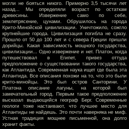
могли не бояться никого. Примерно 3,5 тысячи лет
назад... Мы определяли возраст по остаткам
древесины. Извержение само по себе,
землетрясение, цунами. Обрушилось на города
Крито-Минойской цивилизации. Уничтожило, сожгло
крупнейшие города. Цивилизация погибла не сразу.
Прошло от 50 до 100 лет и с севера Греции пришли
дорийцы. Какая зависимость мощного государства,
цивилизации... Одно извержение и нет. Платон, когда
путешествовал в Египет, привез оттуда
предположение о существовании такого государства,
как Атлантида. Современная наука ищет где была эта
Атлантида. Все описания похожи на то, что это были
крито-минойцы. Это был остров Санторини. У
Платона описание лагуны, на которой был
замечательный город. Первым такое предположение
высказал выдающийся географ Берг. Современные
геологи тоже настаивают, что лучшее место для
Атлантиды не найдешь. Это почти наверняка не миф.
Устная традиция мощнее письменной, она долго
хранит факты.