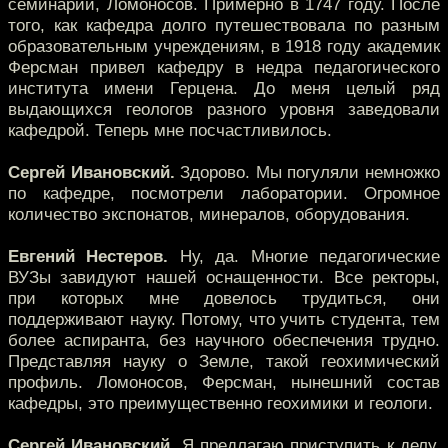
семинарии, Ломоносов. Примерно в 1747 году. После
того, как кафедра долго путешествовала по разным
образовательным учреждениям, в 1918 году академик
Ферсман привел кафедру в недра педагогического
института имени Герцена. До меня целый ряд
выдающихся геологов разного уровня заведовали
кафедрой. Теперь мне посчастливилось.
Сергей Ивановский.
Здорово. Мы погуляли немножко
по кафедре, посмотрели лаборатории. Огромное
количество экспонатов, минералов, оборудования.
Евгений Нестеров.
Ну, да. Многие педагогические
ВУЗы завидуют нашей оснащенности. Все ректоры,
при которых мне довелось трудиться, они
поддерживают науку. Потому, что учить студента, тем
более аспиранта, без научного обеспечения трудно.
Представляя науку о Земле, такой геохимический
профиль. Ломоносов, Ферсман, нынешний состав
кафедры, это преимущественно геохимики и геологи.
Сергей Ивановский.
Я предлагаю приступить к делу.