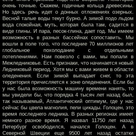
очень точные. Скажем, годичные кольца древесины.
Но здесь речь идет о донных отложениях озерных.
Весной талые воды текут бурно. А зимой подо льдом
вода спокойная, муть, которая была там, садится в
виде глины. И пара, песок-глина, дает год. Мы имеем
возможность в разных бассейнах сопоставить. Мы
вошли в поле того, что последние 70 миллионов лет
глобальное похолодание с отдельными
потеплениями. Нам повезло с вами, мы попали в
Межледниковье. Есть признаки, что начинается новый
Ледниковый период. Хотя мы с вами живем в области
оледенения. Если зимой выпадает снег, то эта
территория причисляется к зоне оледенения. Если бы
у нас была возможность машину времени нанять, то
мы увидели бы, что порядка 4 тысяч лет назад был,
так называемый, Атлантический оптимум, где у нас
сейчас бы цвела магнолия, пели цикады. Голоцен, это
время последнего ледника. В разных регионах имеет
немного разное время. Я назвал 11750 лет назад
Петербург освободился, начался Голоцен. А в
Северной Швеции еще 9500 лет назад остатки