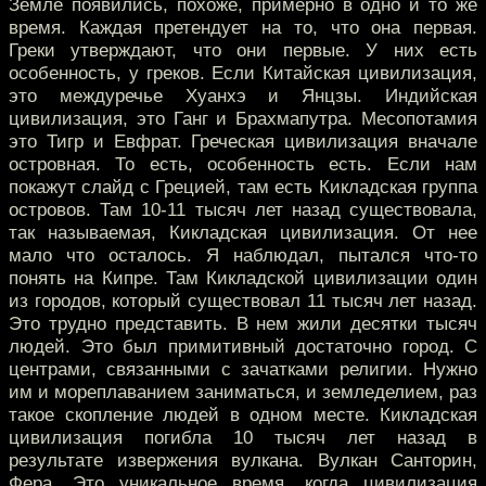
Земле появились, похоже, примерно в одно и то же
время. Каждая претендует на то, что она первая.
Греки утверждают, что они первые. У них есть
особенность, у греков. Если Китайская цивилизация,
это междуречье Хуанхэ и Янцзы. Индийская
цивилизация, это Ганг и Брахмапутра. Месопотамия
это Тигр и Евфрат. Греческая цивилизация вначале
островная. То есть, особенность есть. Если нам
покажут слайд с Грецией, там есть Кикладская группа
островов. Там 10-11 тысяч лет назад существовала,
так называемая, Кикладская цивилизация. От нее
мало что осталось. Я наблюдал, пытался что-то
понять на Кипре. Там Кикладской цивилизации один
из городов, который существовал 11 тысяч лет назад.
Это трудно представить. В нем жили десятки тысяч
людей. Это был примитивный достаточно город. С
центрами, связанными с зачатками религии. Нужно
им и мореплаванием заниматься, и земледелием, раз
такое скопление людей в одном месте. Кикладская
цивилизация погибла 10 тысяч лет назад в
результате извержения вулкана. Вулкан Санторин,
Фера. Это уникальное время, когда цивилизация