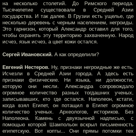
на несколько столетий. До Римского периода.
Тысячелетие существовали в Средней Азии
государства. И так далее. В Грузии есть ущелье, где
несколько деревень с черным населением, негроиды.
Это гарнизон, который Александр оставил для того,
чтобы охранять эту территорию захваченную. Народ
исчез, язык исчез, а цвет кожи остался.
Сергей Ивановский.
А как определили?
Евгений Нестеров.
Ну, признаки негроидные же есть.
Исчезли в Средней Азии города. А здесь есть
признаки физические. Ни языка, ни должности,
которую они несли. Александра сопровождало
огромное количество разных тогдашних ученых,
записывавших, кто где остался. Наполеон, кстати,
когда взял Египет, он потащил в Египет огромное
количество ученых. Археологов, историков. Без
Наполеона. Камень с двуязычной надписью, с
помощью которой Шампольон вскрыл письменность
египетскую. Вот копты... Они прямы потомки тех