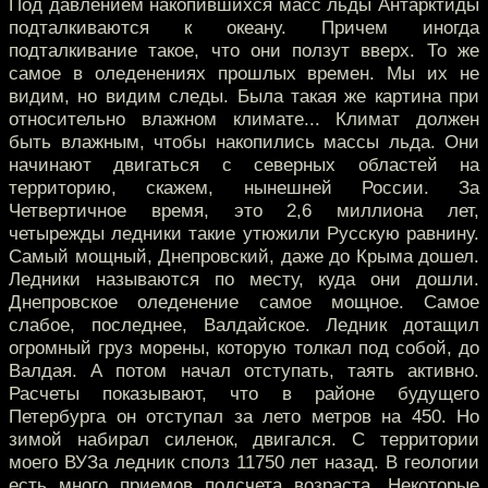
Под давлением накопившихся масс льды Антарктиды
подталкиваются к океану. Причем иногда
подталкивание такое, что они ползут вверх. То же
самое в оледенениях прошлых времен. Мы их не
видим, но видим следы. Была такая же картина при
относительно влажном климате... Климат должен
быть влажным, чтобы накопились массы льда. Они
начинают двигаться с северных областей на
территорию, скажем, нынешней России. За
Четвертичное время, это 2,6 миллиона лет,
четырежды ледники такие утюжили Русскую равнину.
Самый мощный, Днепровский, даже до Крыма дошел.
Ледники называются по месту, куда они дошли.
Днепровское оледенение самое мощное. Самое
слабое, последнее, Валдайское. Ледник дотащил
огромный груз морены, которую толкал под собой, до
Валдая. А потом начал отступать, таять активно.
Расчеты показывают, что в районе будущего
Петербурга он отступал за лето метров на 450. Но
зимой набирал силенок, двигался. С территории
моего ВУЗа ледник сполз 11750 лет назад. В геологии
есть много приемов подсчета возраста. Некоторые