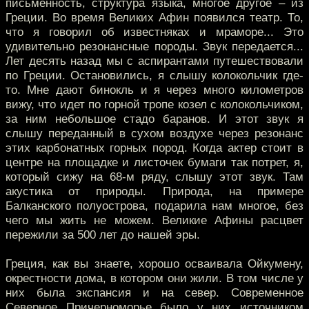
письменность, структура языка, многое другое – из
Греции. Во время Великих Афин появился театр. То,
что я говорил об известняках и мраморе... Это
удивительно резонансные породы. Звук передается...
Лет десять назад мы с аспирантами путешествовали
по Греции. Остановились, я слышу колокольчик где-
то. Мне дают бинокль и я через много километров
вижу, что идет по горной тропе козел с колокольчиком,
за ним небольшое стадо баранов. И этот звук я
слышу переданный в сухом воздухе через резонанс
этих карбонатных горных пород. Когда актер стоит в
центре на площадке и листочек бумаги так потрет, я,
который сижу на 68-м ряду, слышу этот звук. Там
акустика от природы. Природа, на примере
Балканского полуострова, подарила нам многое, без
чего мы жить не можем. Великие Афины расцвет
пережили за 500 лет до нашей эры.
Греция, как вы знаете, хорошо осваивала Ойкумену,
окрестности дома, в котором они жили. В том числе у
них была экспансия и на север. Современное
Северное Причерноморье было у них источником