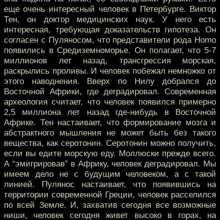
еще очень интересный человек в Петербурге. Виктор
Тен, он доктор медицинских наук. У него есть
интересная, требующая доказательств гипотеза. Он
согласен с Пуляносом, что представители рода Homo
появились в Средиземноморье. Он полагает, что 5-7
миллионов лет назад, трансгрессия морская,
раскрылись проливы. И человек побежал немножко от
этого наводнения. Вверх по Нилу добрался до
Восточной Африки, где деградировал. Современная
археология считает, что человек появился примерно
2,5 миллиона лет назад где-нибудь в Восточной
Африке. Тен настаивает, что формирование мозга и
абстрактного мышления не может быть без такого
вещества, как серотонин. Серотонин можно получить,
если вы едите морскую еду. Моллюски прежде всего.
А “эмигрировав” в Африку, человек деградировал. Мы
имеем дело не с будущим человеком, а с такой
линией. Пулянос настаивает, что появившись на
территории современной Греции, человек расселился
по всей Земле. И, захватив сегодня все возможные
ниши, человек сегодня живет высоко в горах, на