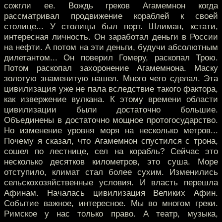
сожгли ее. Вождь греков Агамемнон когда
рассматривал продвижение кораблей к своей
столице... У столицы был порт. Шлиман, кстати,
интересная личность. Он заработал деньги в России
на нефти. А потом на эти деньги, будучи абсолютным
дилетантом... Он поверил Гомеру, раскопал Трою.
Потом раскопал захоронение Агамемнона. Маску
золотую знаменитую нашел. Много чего сделал. Эта
цивилизация уже не пала вследствие такого фактора,
как извержение вулкана. К этому времени области
цивилизации были достаточно большие.
Объединены в достаточно мощное протогосударство.
Но изменение уровня моря на несколько метров...
Почему я сказал, что Агамемнон спустился с трона,
сошел по лестнице, сел на корабль? Сейчас это
несколько десятков километров, это суша. Море
отступило, климат стал более сухим. Изменились
сельскохозяйственные условия. И власть перешла
Афинам. Началась цивилизация Великих Афин.
Событие важное, интересное. Мы во многом греки.
Римское у нас только право. А театр, музыка,