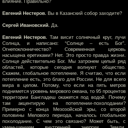
влияние. Правильно?
Евгений Нестеров.
Вы в Казанский собор заходите?
Сергей Ивановский.
Да.
Евгений Нестеров.
Там висит солнечный круг, лучи
Солнца, и написано: “Солнце – есть Бог”.
Огнепоклонничество? Современная церковь
насыщена еретиками? Нет. Это просто правда жизни.
Солнце действительно Бог. Мы затронем целый ряд
областей, которые сегодня волнуют общество.
Скажем, глобальное потепление. Я считаю, что если
потепление есть, это благо для России. Не для всего
мира в целом. Потому, что если на пять метров
поднимется уровень мирового океана, то 95 процентов
территории Бангладеш окажется под водой. Почему
там акцентирую на потеплении-похолодании?
Примерно с конца Мезозойской эры, со второй
половины Мелового периода, началось глобальное
похолодание. С чем это связано? Может быть, с
уменьшением внутренней энергии Земли.