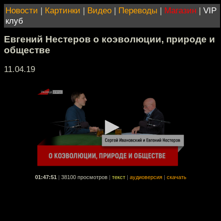
Новости
|
Картинки
|
Видео
|
Переводы
|
Магазин
|
VIP
клуб
Евгений Нестеров о коэволюции, природе и
обществе
11.04.19
01:47:51
|
38100 просмотров
|
текст
|
аудиоверсия
|
скачать