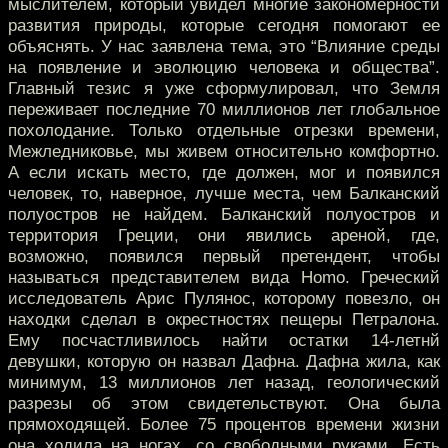
мыслителем, который увидел многие закономерности
развития природы, которые сегодня помогают ее
объяснять. У нас заявлена тема, это “Влияние среды
на появление и эволюцию человека и общества”.
Главный тезис я уже сформулировал, что Земля
переживает последние 70 миллионов лет глобальное
похолодание. Только отдельные отрезки времени,
Межледниковье, мы живем относительно комфортно.
А если искать место, где должен, мог и появился
человек, то, наверное, лучше места, чем Балканский
полуостров не найдем. Балканский полуостров и
территория Греции, они явились ареной, где,
возможно, появился первый претендент, чтобы
называться представителем вида Homo. Греческий
исследователь Арис Пулянос, которому повезло, он
находки сделал в окрестностях пещеры Петралона.
Ему посчастливилось найти остатки 14-летнй
девушки, которую он назвал Дафна. Дафна жила, как
минимум, 13 миллионов лет назад, геологический
разрезы об этом свидетельствуют. Она была
прямоходящей. Более 75 процентов времени жизни
она ходила на ногах, со свободными руками. Есть