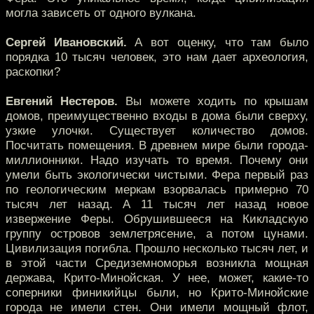
могла зависеть от одного вулкана.
Сергей Ивановский.
А вот оценку, что там было
порядка 10 тысяч человек, это нам дает археология,
раскопки?
Евгений Нестеров.
Вы можете ходить по крышам
домов, преимущественно входы в дома были сверху,
узкие улочки. Существует количество домов.
Посчитать помещения. В древнем мире были города-
миллионники. Надо изучать то время. Почему они
умели быть экологически чистыми. Фера первый раз
по геологическим меркам взорвалась примерно 70
тысяч лет назад. А 11 тысяч лет назад новое
извержение Феры. Обрушившееся на Кикладскую
группу островов землетрясение, а потом цунами.
Цивилизация погибла. Прошло несколько тысяч лет, и
в этой части Средиземноморья возникла мощная
держава, Крито-Минойская. У нее, может, какие-то
соперники финикийцы были, но Крито-Минойские
города не имели стен. Они имели мощный флот,