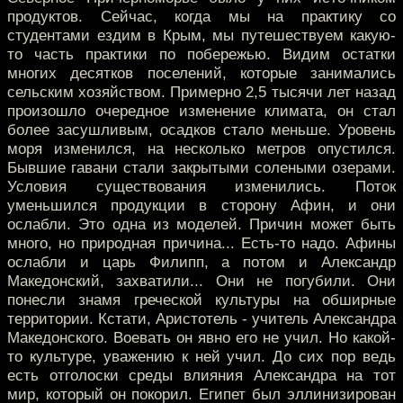
продуктов. Сейчас, когда мы на практику со
студентами ездим в Крым, мы путешествуем какую-
то часть практики по побережью. Видим остатки
многих десятков поселений, которые занимались
сельским хозяйством. Примерно 2,5 тысячи лет назад
произошло очередное изменение климата, он стал
более засушливым, осадков стало меньше. Уровень
моря изменился, на несколько метров опустился.
Бывшие гавани стали закрытыми солеными озерами.
Условия существования изменились. Поток
уменьшился продукции в сторону Афин, и они
ослабли. Это одна из моделей. Причин может быть
много, но природная причина... Есть-то надо. Афины
ослабли и царь Филипп, а потом и Александр
Македонский, захватили... Они не погубили. Они
понесли знамя греческой культуры на обширные
территории. Кстати, Аристотель - учитель Александра
Македонского. Воевать он явно его не учил. Но какой-
то культуре, уважению к ней учил. До сих пор ведь
есть отголоски среды влияния Александра на тот
мир, который он покорил. Египет был эллинизирован