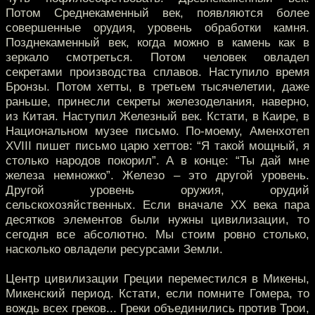
Потом Среднекаменный век, появляются более
совершенные орудия, уровень обработки камня.
Позднекаменный век, когда можно в камень как в
зеркало смотреться. Потом человек овладел
секретами производства сплавов. Наступило время
Бронзы. Потом хетты, в третьем тысячелетии, даже
раньше, принесли секреты железоделания, наверно,
из Китая. Наступил Железный век. Кстати, в Каире, в
Национальном музее письмо. По-моему, Аменхотеп
XVIII пишет письмо царю хеттов: “Я такой мощный, я
столько народов покорил”. А в конце: “Ты дай мне
железа немножко”. Железо – это другой уровень.
Другой уровень оружия, орудий
сельскохозяйственных. Если вначале XX века пара
десятков элементов были нужны цивилизации, то
сегодня все абсолютно. Мы стоим ровно столько,
насколько овладели ресурсами Земли.
Центр цивилизации Греции переместился в Микены,
Микенский период. Кстати, если помните Гомера, то
вождь всех греков... Греки объединились против Трои,