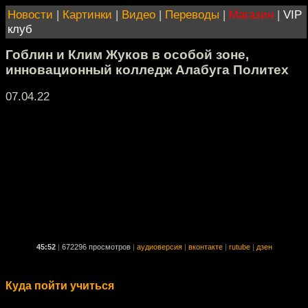
Новости
|
Картинки
|
Видео
|
Переводы
|
Магазин
|
VIP
клуб
Гоблин и Клим Жуков в особой зоне,
инновационный колледж Алабуга Политех
07.04.22
45:52
|
672296 просмотров
|
аудиоверсия
|
вконтакте
|
rutube
|
дзен
Куда пойти учиться