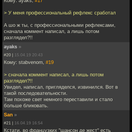
Кому: ayaks,
#17
> У меня профессиональный рефлекс сработал
А шо ж ты, с профессиональными рефлексами,
сначала коммент написал, а лишь потом
разглядел?!!
ayaks
»
#20 |
15.04.19 20:43
Кому: stabvenom,
#19
> сначала коммент написал, а лишь потом
разглядел?!!
Увидел, написал, пригляделся, извинился. Вот в
такой последовательности.
Там похоже свет немного переставили и стало
больше бликовать.
San
»
#21 |
16.04.19 16:54
Кстати, во французких "шансон де жест" есть