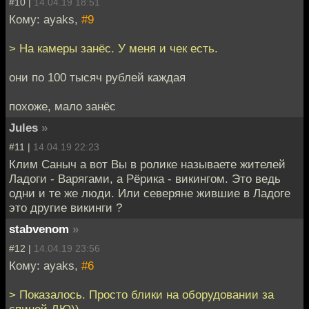
#10 |
14.04.19 18:51
Кому: ayaks,
#9
> На камеры занёс. У меня и чек есть.
они по 100 тысяч рублей каждая
похоже, мало занёс
Jules
»
#11 |
14.04.19 22:23
Клим Саныч а вот Вы в ролике называете жителей
Ладоги - Варягами, а Рёрика - викингом. Это ведь
одни и те же люди. Или северяне жившие в Ладоге
это другие викинги ?
stabvenom
»
#12 |
14.04.19 23:56
Кому: ayaks,
#6
> Показалось. Просто блики на оборудовании за