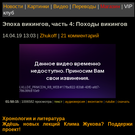
Новости
|
Картинки
|
Видео
|
Переводы
|
Магазин
|
VIP
клуб
Эпоха викингов, часть 4: Походы викингов
14.04.19 13:03
|
Zhukoff
|
21 комментарий
01:50:15
|
1006582 просмотра
|
текст
|
аудиоверсия
|
вконтакте
|
rutube
|
скачать
Хронология и литература
Ждёшь новых лекций Клима Жукова? Поддержи
проект!