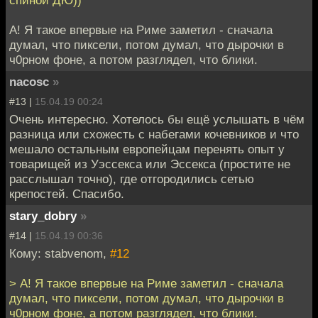
спиной ДЮ))
А! Я такое впервые на Риме заметил - сначала
думал, что пиксели, потом думал, что дырочки в
ч0рном фоне, а потом разглядел, что блики.
nacosc
»
#13 |
15.04.19 00:24
Очень интересно. Хотелось бы ещё услышать в чём
разница или схожесть с набегами кочевников и что
мешало остальным европейцам перенять опыт у
товарищей из Уэссекса или Эссекса (простите не
расслышал точно), где отгородились сетью
крепостей. Спасибо.
stary_dobry
»
#14 |
15.04.19 00:36
Кому: stabvenom,
#12
> А! Я такое впервые на Риме заметил - сначала
думал, что пиксели, потом думал, что дырочки в
ч0рном фоне, а потом разглядел, что блики.