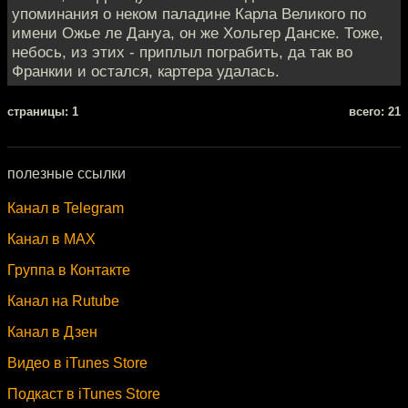
упоминания о неком паладине Карла Великого по
имени Ожье ле Дануа, он же Хольгер Данске. Тоже,
небось, из этих - приплыл пограбить, да так во
Франкии и остался, картера удалась.
cтраницы: 1
всего: 21
полезные ссылки
Канал в Telegram
Канал в MAX
Группа в Контакте
Канал на Rutube
Канал в Дзен
Видео в iTunes Store
Подкаст в iTunes Store