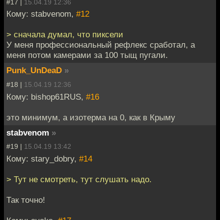
#17 |
15.04.19 12:36
Кому: stabvenom,
#12
> сначала думал, что пиксели
У меня профессиональный рефлекс сработал, а
меня потом камерами за 100 тыщ пугали.
Punk_UnDeaD
»
#18 |
15.04.19 12:36
Кому: bishop61RUS,
#16
это минимум, а изотерма на 0, как в Крыму
stabvenom
»
#19 |
15.04.19 13:42
Кому: stary_dobry,
#14
> Тут не смотреть, тут слушать надо.
Так точно!