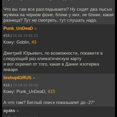
Что вы там все разглядываете? Ну сидят два лысых
мужика на черном фоне, блики у них, не блики, какая
разница? Тут не смотреть, тут слушать надо.
Punk_UnDeaD
»
#15 |
15.04.19 01:13
Кому: Goblin,
#3
Дмитрий Юрьевич, по возможности, покажите в
следующий раз климатическую карту
я вот охренел от того, какая в Дании изотерма
января
bishop61RUS
»
#16 |
15.04.19 09:09
Кому: Punk_UnDeaD,
#15
А что там? Беглый поиск показыапет до -27°
ayaks
»