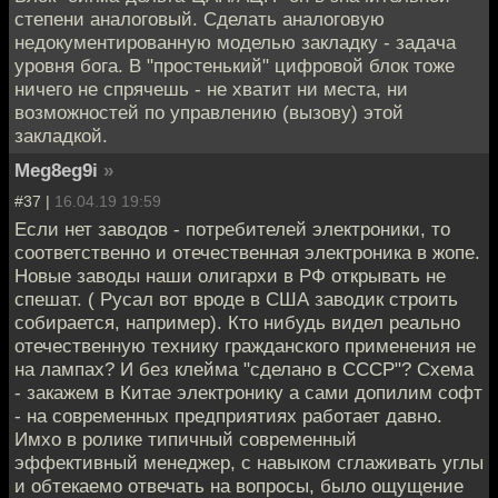
степени аналоговый. Сделать аналоговую
недокументированную моделью закладку - задача
уровня бога. В "простенький" цифровой блок тоже
ничего не спрячешь - не хватит ни места, ни
возможностей по управлению (вызову) этой
закладкой.
Meg8eg9i
»
#37 |
16.04.19 19:59
Если нет заводов - потребителей электроники, то
соответственно и отечественная электроника в жопе.
Новые заводы наши олигархи в РФ открывать не
спешат. ( Русал вот вроде в США заводик строить
собирается, например). Кто нибудь видел реально
отечественную технику гражданского применения не
на лампах? И без клейма "сделано в СССР"? Схема
- закажем в Китае электронику а сами допилим софт
- на современных предприятиях работает давно.
Имхо в ролике типичный современный
эффективный менеджер, с навыком сглаживать углы
и обтекаемо отвечать на вопросы, было ощущение