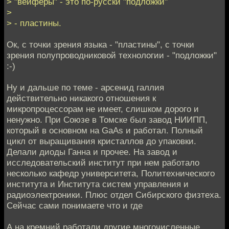
> "вейферы" - это по-русски "подложки"
>
> - пластины.
Ок, с точки зрения языка - "пластины", с точки
зрения полупроводниковой технологии - "подложки"
:-)
Ну и дальше по теме - арсенид галлия
действительно никакого отношения к
микропроцессорам не имеет, слишком дорого и
ненужно. При Союзе в Томске был завод НИИПП,
который в основном на GaAs и работал. Полный
цикл от выращивания кристаллов до упаковки.
Делали диоды Ганна и прочее. На завод и
исследовательский институт при нем работало
несколько кафедр университета, Политехнического
института и Института систем управления и
радиоэлектроники. Плюс отдел Сибирского физтеха.
Сейчас сами понимаете что и где
А на кремний работали другие многочисленные