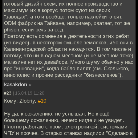
готовый дизайн схем, их полное производство и
максимум их в корпус потом суют на своих
"заводах", а то и вообще, только наклейки клеят.
ODM фабрик на Тайване, например, хватает, тот же
phison, если речь за ссд.
Поэтому есть сомнения в деятельности этих ребят
(из видео)- в некотором смысле земляков, ибо они в
Калининградской области находятся. В том числе и
потому, что ни в одном местном (и не местном тоже)
магазине нет их девайсов. Много шуму обычно у нас
про "инновации", когда бабло пилят (см. Сколького,
иннополис и прочие рассадники "бизнесменов").
kasakdon
»
#23 |
16.04.19 11:20
Кому: Zlobriy,
#10
Ну да, к сожалению, не услышал. Но к ещё
большему сожалению, ничего нигде и не увидел.
Плотно работаю с пром. электроникой, системами
ЧПУ и прочее. В старых станках надписи "Сделано в