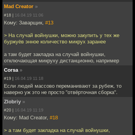
Mad Creator
»
#18 |
16.04.19 11:06
Кому: Заварщик,
#13
> На случай войнушки, можно закупить у тех же
буржуёв энное количество микрух заранее
а там будет закладка на случай войнушки,
отключающая микруху дистанционно, например
Corsa
»
#19 |
16.04.19 11:18
Если людей массово переманивают за рубеж, то
наверно уж это не просто "отвёрточная сборка".
Zlobriy
»
#20 |
16.04.19 11:19
Кому: Mad Creator,
#18
> а там будет закладка на случай войнушки,