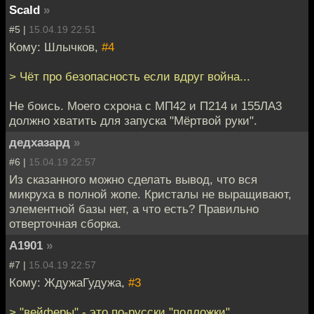
Scald
»
#5 |
15.04.19 22:51
Кому: Шлычков,
#4
> Чёт про безопасность если вдруг война...
Не боись. Моего схрона с МП42 и П214 и 155ЛА3
должно хватить для запуска "Мёртвой руки".
дедхазард
»
#6 |
15.04.19 22:57
Из сказанного можно сделать вывод, что вся
микруха в полной жопе. Кристалы не выращивают,
элементной базы нет, а что есть? Правильно
отверточная сборка.
A1901
»
#7 |
15.04.19 22:57
Кому: ЖдужаГудужа,
#3
> "вейферы" - это по-русски "подложки"