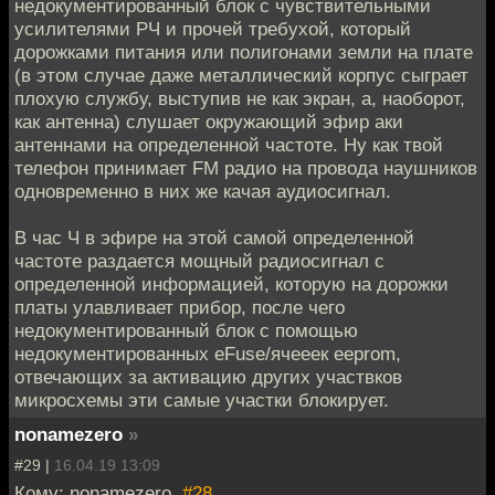
недокументированный блок с чувствительными
усилителями РЧ и прочей требухой, который
дорожками питания или полигонами земли на плате
(в этом случае даже металлический корпус сыграет
плохую службу, выступив не как экран, а, наоборот,
как антенна) слушает окружающий эфир аки
антеннами на определенной частоте. Ну как твой
телефон принимает FM радио на провода наушников
одновременно в них же качая аудиосигнал.
В час Ч в эфире на этой самой определенной
частоте раздается мощный радиосигнал с
определенной информацией, которую на дорожки
платы улавливает прибор, после чего
недокументированный блок с помощью
недокументированных eFuse/ячееек eeprom,
отвечающих за активацию других участвков
микросхемы эти самые участки блокирует.
nonamezero
»
#29 |
16.04.19 13:09
Кому: nonamezero,
#28