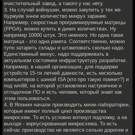
очистительный завод, а такого у нас нету.
3. На случай войнушки, можно закупить у тех же
буржуёв энное количество микрух заранее.
Например, скоростные программируемые матрицы
(FPGA), можно купить в диких количествах. Ну
например 10000 штук. Это немного. Но одна такая
матрица - это одна ракета. Соответственно, можно
тупо затарить склады и штамповать сколько надо.
Единственный минус, надо поддерживать в
актуальном состоянии инфраструктуру разработки.
Например, в нашей организации, для поддержи
устройств 15-ти летней давности, есть несколько
компьютеров с шиной ISA (кто про такую помнит?) и
под win98, на которой установлено настроечное и
отладочное ПО и есть человек, который знает как
этим пользоваться.
4. В Японии начали производить мини-лаборатории,
которые имеют полный цикл производства
микросхем. То есть условно воткнул подложку, а на
выходе - корпусированная микросхема. То есть
сейчас производство не является сильно дорогим и