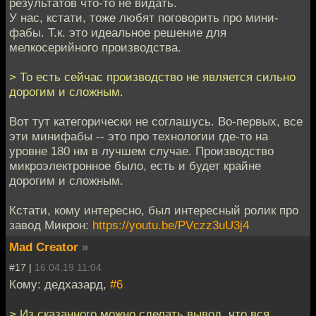
результатов что-то не видать.
У нас, кстати, тоже любят поговорить про мини-
фабы. Т.к. это идеальное решение для
мелкосерийного производства.
> То есть сейчас производство не является сильно
дорогим и сложным.
Вот тут категорически не соглашусь. Во-первых, все
эти минифабы -- это про технологии где-то на
уровне 180 нм в лучшем случае. Производство
микроэлектронное было, есть и будет крайне
дорогим и сложным.
Кстати, кому интересно, был интересный ролик про
завод Микрон:
https://youtu.be/PVczz3uU3j4
Mad Creator
»
#17 |
16.04.19 11:04
Кому: дедхазард,
#6
> Из сказанного можно сделать вывод, что вся