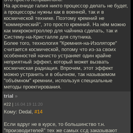
На арсениде галия никто процессор делать не будет,
а процессоры нужны как в военной, так и в
космической технике. Поэтому кремний не
"коммерческий", это просто кремний. На нём можно
как микроконтроллер для чайника сделать, так и
Систему-на-Кристалле для спутника.
Более того, технология "Кремния-на-Изоляторе"
считается космической, потому что из-за своих
особенностей начисто устраняет один крайне
неприятный эффект, который может вызвать
космическая радиация. Впрочем, этот эффект
можно устранить и в обычном, так называемом
"объёмном" кремнии, используя специальные
методы проектирования.
trial
»
#22 |
16.04.19 11:20
Кому: Dedal,
#14
Если вдруг не в курсе, то большинство т.н.
"производителей" тех же самых ссд заказывают