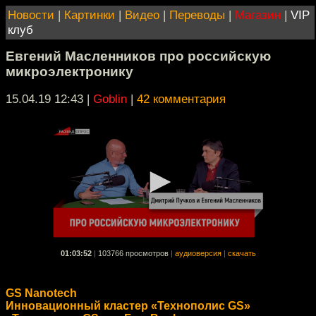
Новости
|
Картинки
|
Видео
|
Переводы
|
Магазин
|
VIP
клуб
Евгений Масленников про российскую
микроэлектронику
15.04.19 12:43
|
Goblin
|
42 комментария
01:03:52
|
103766 просмотров
|
аудиоверсия
|
скачать
GS Nanotech
Инновационный кластер «Технополис GS»