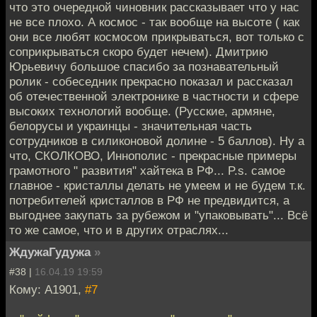
что это очередной чиновник рассказывает что у нас
не все плохо. А космос - так вообще на высоте ( как
они все любят космосом прикрываться, вот только с
соприкрываться скоро будет нечем). Дмитрию
Юрьевичу большое спасибо за познавательный
ролик - собеседник прекрасно показал и рассказал
об отечественной электронике в частности и сфере
высоких технологий вообще. (Русские, армяне,
белорусы и украинцы - значительная часть
сотрудников в силиконовой долине - 5 баллов). Ну а
что, СКОЛКОВО, Иннополис - прекрасные примеры
грамотного " развития" хайтека в РФ... P.s. самое
главное - кристаллы делать не умеем и не будем т.к.
потребителей кристаллов в РФ не предвидится, а
выгоднее закупать за рубежом и "упаковывать"... Всё
то же самое, что и в других отраслях...
ЖдужаГудужа
»
#38 |
16.04.19 19:59
Кому: A1901,
#7