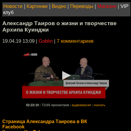
Новости
|
Картинки
|
Видео
|
Переводы
|
Магазин
|
VIP
клуб
Александр Таиров о жизни и творчестве
Архипа Куинджи
19.04.19 13:09
|
Goblin
|
7 комментариев
02:22:10
|
72165 просмотров
|
аудиоверсия
|
скачать
Страница Александра Таирова в ВК
Facebook