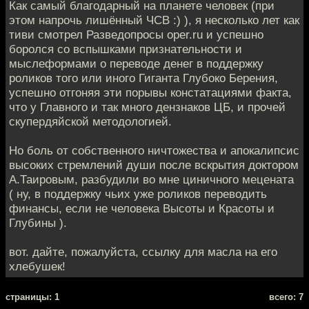
Как самый благодарный на планете человек (при
этом напрочь лишённый ЧСВ :) ), я несколько лет как
тиви смотрел Разведопросы oper.ru и успешно
боролся со вспышками признательности и
мыслеформами о переводе денег в поддержку
роликов того или иного Гиганта Глубоко Берения,
успешно отгоняя эти порывы констатациями факта,
что у Главного и так много дензнаков ЦБ, и прочей
скупердяйской методологией.
Но боль от собственного ничтожества и апокалипсис
высоких стремлений души после вскрытия доктором
А.Таировым, разбудили во мне циничного мецената
( ну, в поддержку чьих уже роликов переводить
финансы, если не человека Высоты и Красоты и
Глубины ).
вот. дайте, пожалуйста, ссылку для масла на его
хлебушек!
cтраницы: 1
всего: 7