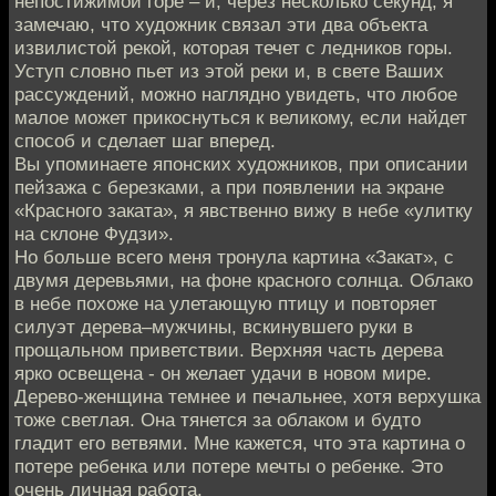
непостижимой горе – и, через несколько секунд, я
замечаю, что художник связал эти два объекта
извилистой рекой, которая течет с ледников горы.
Уступ словно пьет из этой реки и, в свете Ваших
рассуждений, можно наглядно увидеть, что любое
малое может прикоснуться к великому, если найдет
способ и сделает шаг вперед.
Вы упоминаете японских художников, при описании
пейзажа с березками, а при появлении на экране
«Красного заката», я явственно вижу в небе «улитку
на склоне Фудзи».
Но больше всего меня тронула картина «Закат», с
двумя деревьями, на фоне красного солнца. Облако
в небе похоже на улетающую птицу и повторяет
силуэт дерева–мужчины, вскинувшего руки в
прощальном приветствии. Верхняя часть дерева
ярко освещена - он желает удачи в новом мире.
Дерево-женщина темнее и печальнее, хотя верхушка
тоже светлая. Она тянется за облаком и будто
гладит его ветвями. Мне кажется, что эта картина о
потере ребенка или потере мечты о ребенке. Это
очень личная работа.