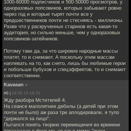
1000-60000 подписчиков и 500-50000 просмотров, у
одноразовых попсовиков, которых забывают ровно
через год и которые тырят почти все у
предшественников почти не стесняясь - миллионы.
Разве что у раскрученных стариков есть какая-то
аудитория, но сильно меньше, чем у одноразовых
попсовиков-затейников.
Потому таки да, за что широкие народные массы
платят, то и снимают. А поскольку этим массам
наплевать на то, как снято, лишь бы любимые герои
и побольше бубухов и спецэффектов, то и снимают
соответственно.
Kavasan
»
#6 |
04.05.19 18:33
Жду разбора Мстителей 4.
На сеансе малолетние дебилы (а детей при этом
почти не было) аж раза три аплодировали, я тупо
"держался за лицо".
Пытался понять теорию перемещения во времени
показанную в фильме, но как в меме: "очень