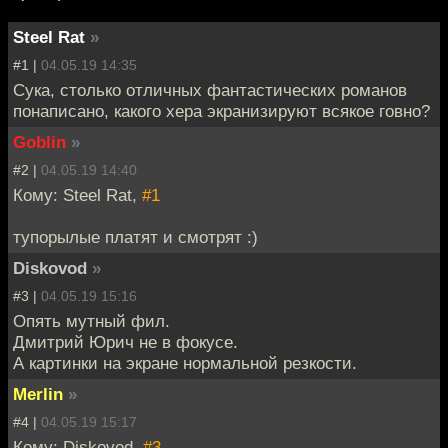
Steel Rat
»
#1 |
04.05.19 14:35
Сука, столько отличных фантастических романов
понаписано, какого хера экранизируют всякое говно?
Goblin
»
#2 |
04.05.19 14:40
Кому: Steel Rat,
#1
тупорылые платят и смотрят :)
Diskovod
»
#3 |
04.05.19 15:16
Опять мутный фил.
Дмитрий Юрич не в фокусе.
А картинки на экране нормальной резкости.
Merlin
»
#4 |
04.05.19 15:17
Кому: Diskovod,
#3