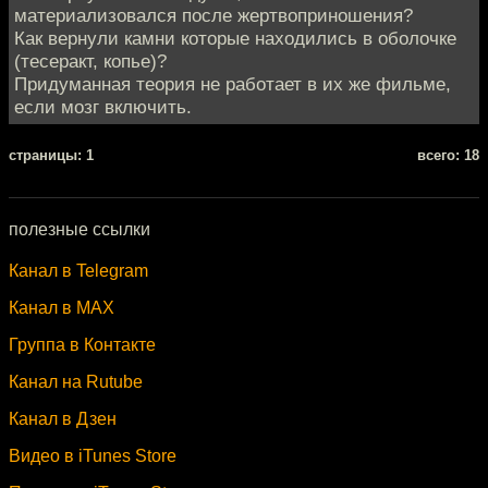
материализовался после жертвоприношения?
Как вернули камни которые находились в оболочке
(тесеракт, копье)?
Придуманная теория не работает в их же фильме,
если мозг включить.
cтраницы: 1
всего: 18
полезные ссылки
Канал в Telegram
Канал в MAX
Группа в Контакте
Канал на Rutube
Канал в Дзен
Видео в iTunes Store