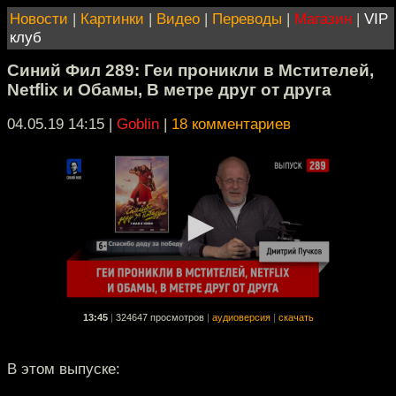
Новости
|
Картинки
|
Видео
|
Переводы
|
Магазин
|
VIP
клуб
Синий Фил 289: Геи проникли в Мстителей,
Netflix и Обамы, В метре друг от друга
04.05.19 14:15
|
Goblin
|
18 комментариев
13:45
|
324647 просмотров
|
аудиоверсия
|
скачать
В этом выпуске: