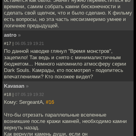
останется как было. Значит нужно переместиться во
времени, самим собрать камни бесконечности и
сделать свой щелчок, что и было сделано. К фильму
есть вопросы, но эта часть несоизмеримо умнее и
логичнее предыдущей.
astro
»
#17 |
06.05.19 19:21
По данной наводке глянул "Время монстров",
зацепило! Так ведь и снято с минималистичным
бюджетом... Немного напомнило атмосферу серии
Dark Souls. Камрады, кто посмотрел - поделитесь
впечатлениями? Кто похожее видел?
Kavasan
»
#18 |
07.05.19 19:32
Кому: SergeantA,
#16
Что-бы отрезать параллельные вселенные
возникшие после кражи камней, необходимо камни
вернуть назад.
Как вернули камень души, если он