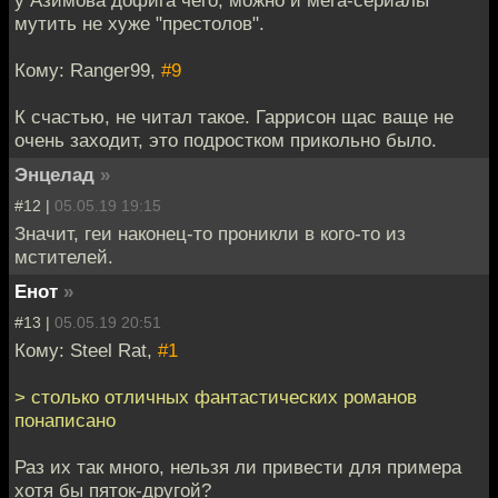
мутить не хуже "престолов".
Кому: Ranger99,
#9
К счастью, не читал такое. Гаррисон щас ваще не
очень заходит, это подростком прикольно было.
Энцелад
»
#12 |
05.05.19 19:15
Значит, геи наконец-то проникли в кого-то из
мстителей.
Енот
»
#13 |
05.05.19 20:51
Кому: Steel Rat,
#1
> столько отличных фантастических романов
понаписано
Раз их так много, нельзя ли привести для примера
хотя бы пяток-другой?