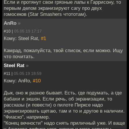
Если и протянут свои грязные лапы к Гаррисону, то
первым делом экранизируют сагу про двух
гомосеков (Star Smashers чтототам).
AnRo
»
#10 |
05.05.19 17:17
Кому: Steel Rat,
#1
Камрад, пожалуйста, твой список, если можно. Ищу
что почитать.
Steel Rat
»
#11 |
05.05.19 18:59
Кому: AnRo,
#10
Дык, оно ж разное бывает. Есть, где подумать, а где
бабахи и экшон. Если речь, об экранизации, то
рассказы (и повести) о пилоте Пирксе надо
экранизировать щетаю, там и то и другое в наличии.
"Фиаско", например.
"Конец вечности" надо снять приличный уже. И ваще
у Азимова дофига чего, можно и мега-сериалы