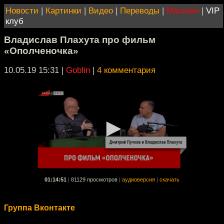
Новости
|
Картинки
|
Видео
|
Переводы
|
Магазин
|
VIP
клуб
Владислав Плахута про фильм
«Ополченочка»
10.05.19 15:31
|
Goblin
|
4 комментария
01:14:51
|
81129 просмотров
|
аудиоверсия
|
скачать
Группа Вконтакте