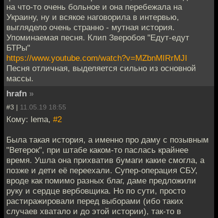
на что-то очень больное и она перебежала на
Украину, ну и всякое наговорила в интервью,
выглядело очень странно - мутная история.
Упоминаемая песня. Клип Зверобоя "Едут-едут
БТРы"
https://www.youtube.com/watch?v=MZbnMIRrMJI
Песня отличная, выделяется сильно из основной
массы.
hrafn
»
#3 |
11.05.19 18:55
Кому: lema,
#2
Была такая история, а именно про даму с позывным
"Ветерок", при штабе каком-то паслась крайнее
время. Ушла она прихватив бумаги какие смогла, а
позже и дети её переехали. Супер-операция СБУ,
вроде как помимо разных благ, даме предложили
руку и сердце вербовщика. Но по сути, просто
растиражировали перед выборами (ибо таких
случаев хватало и до этой истории), так-то в