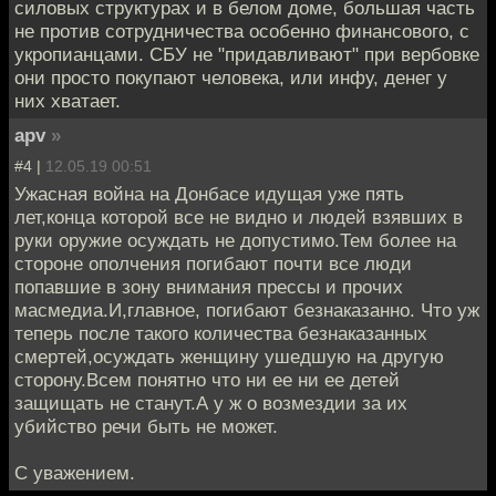
силовых структурах и в белом доме, большая часть
не против сотрудничества особенно финансового, с
укропианцами. СБУ не "придавливают" при вербовке
они просто покупают человека, или инфу, денег у
них хватает.
apv
»
#4 |
12.05.19 00:51
Ужасная война на Донбасе идущая уже пять
лет,конца которой все не видно и людей взявших в
руки оружие осуждать не допустимо.Тем более на
стороне ополчения погибают почти все люди
попавшие в зону внимания прессы и прочих
масмедиа.И,главное, погибают безнаказанно. Что уж
теперь после такого количества безнаказанных
смертей,осуждать женщину ушедшую на другую
сторону.Всем понятно что ни ее ни ее детей
защищать не станут.А у ж о возмездии за их
убийство речи быть не может.
С уважением.