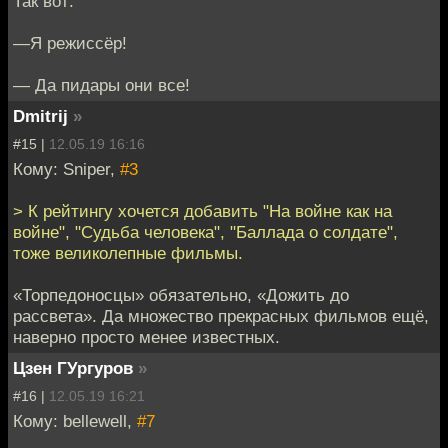
Так вот:
—Я режиссёр!
— Да пидары они все!
Dmitrij
»
#15 |
12.05.19 16:16
Кому: Sniper,
#3
> К рейтингу хочется добавить "На войне как на
войне", "Судьба человека", "Баллада о солдате",
тоже великолепные фильмы.
«Торпедоносцы» обязательно, «Дожить до
рассвета». Да множество прекрасных фильмов ещё,
наверно просто менее известных.
Цзен ГУргуров
»
#16 |
12.05.19 16:21
Кому: bellewell,
#7