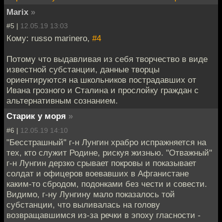
Marix
»
#5 |
12.05.19 13:03
Кому: russo marinero,
#4
Потому что выдавливая из себя творчество в виде
известной субстанции, данные творцы
ориентируются на школьников пострадавших от
Ивана грозного и Сталина и прослойку граждан с
альтернативным сознанием.
Старик у моря
»
#6 |
12.05.19 14:10
"Бесстрашный" г-н Лунгин храбро испражняется на
тех, кто служит Родине, рискуя жизнью. "Отважный"
г-н Лунгин дерзко срывает покровы и показывает
солдат и офицеров воевавших в Афганистане
каким-то сбродом, подонками без чести и совести.
Видимо, г-ну Лунгину мало показалось той
субстанции, что выливалась на голову
возвращавшимся из-за речки в эпоху гласности -