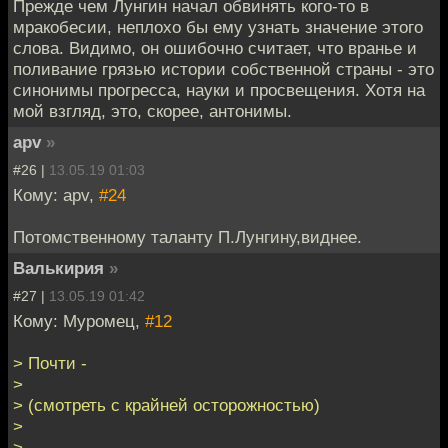
Прежде чем Лунгин начал обвинять кого-то в
мракобесии, неплохо бы ему узнать значение этого
слова. Видимо, он ошибочно считает, что вранье и
поливание грязью истории собственной страны - это
синонимы прогресса, науки и просвещения. Хотя на
мой взгляд, это, скорее, антонимы.
apv
»
#26 |
13.05.19 01:03
Кому: apv,
#24
Потомственному таланту П.Лунгину,виднее.
Валькирия
»
#27 |
13.05.19 01:42
Кому: Муромец,
#12
> Почти -
>
> (смотреть с крайней осторожностью)
>
>