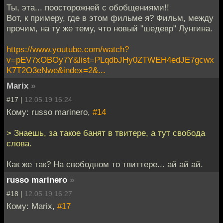
Ты, эта... поосторожней с обобщениями!!
Вот, к примеру, где в этом фильме я? Фильм, между
прочим, на ту же тему, что новый "шедевр" Лунгина.
https://www.youtube.com/watch?
v=pEV7xOBOy7Y&list=PLqdbJHy0ZTWEH4edJE7gcwx
K7T2O3eNwe&index=2&...
Marix
»
#17 |
12.05.19 16:24
Кому: russo marinero,
#14
> Знаешь, за такое банят в твитере, а тут свобода
слова.
Как же так? На свободном то твиттере... ай ай ай.
russo marinero
»
#18 |
12.05.19 16:27
Кому: Marix,
#17