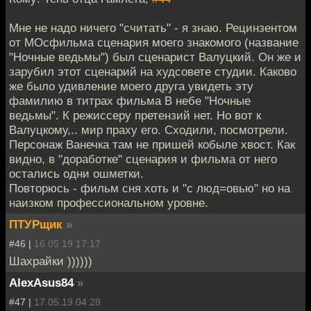
Мне не надо ничего "считать" - я знаю. Рецинзентом
от МОсфильма сценария моего знакомого (название
"Ночные ведьмы") был сценарист Валуцкий. Он же и
зарубил этот сценарий на худсовете студии. Каково
же было удивление моего друга увидеть эту
фамилию в титрах фильма В небе "Ночные
ведьмы". К режиссеру претензий нет. Но вот к
Валуцкому,.. мир праху его. Сходили, посмотрели.
Персонаж Ванечка там не пришей кобыле хвост. Как
видно, в "доработке" сценария и фильма от него
остались одни ошметки.
Повторюсь - фильм сня хоть и "с люд=овью" но на
наизком профессиональном уровне.
ПТУРщик
»
#46 |
16.05.19 17:17
Шахрайки ))))))
AlexAsus84
»
#47 |
17.05.19 04:28