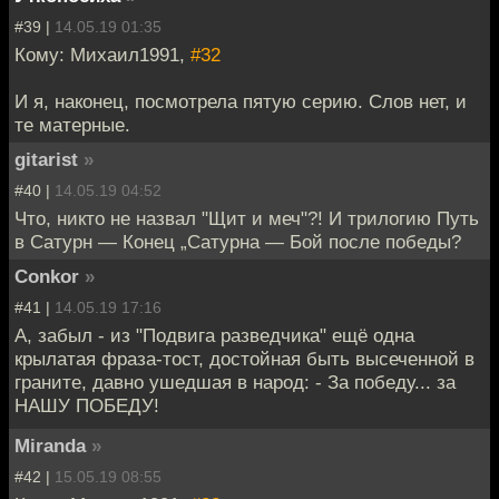
#39 |
14.05.19 01:35
Кому: Михаил1991,
#32
И я, наконец, посмотрела пятую серию. Слов нет, и
те матерные.
gitarist
»
#40 |
14.05.19 04:52
Что, никто не назвал "Щит и меч"?! И трилогию Путь
в Сатурн — Конец „Сатурна — Бой после победы?
Conkor
»
#41 |
14.05.19 17:16
А, забыл - из "Подвига разведчика" ещё одна
крылатая фраза-тост, достойная быть высеченной в
граните, давно ушедшая в народ: - За победу... за
НАШУ ПОБЕДУ!
Miranda
»
#42 |
15.05.19 08:55