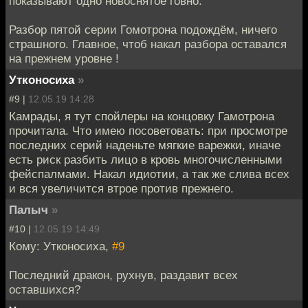
показывают одно новоснятое говно.
Разбор пятой серии Гомотрона подождём, ничего
страшного. Главное, чтоб накал разбора оставался
на прежнем уровне !
Утконосиха
»
#9 |
12.05.19 14:28
Камрады, я тут спойлеры на концовку Гамотрона
прочитала. Что имею посоветовать: при просмотре
последних серий наденьте мягкие варежки, иначе
есть риск разбить лицо в кровь многочисленными
фейспалмами. Накал идиотии, а так же слива всех
и вся увеличится втрое против прежнего.
Палыч
»
#10 |
12.05.19 14:49
Кому: Утконосиха,
#9
Последний дракон, рухнув, раздавит всех
оставшихся?