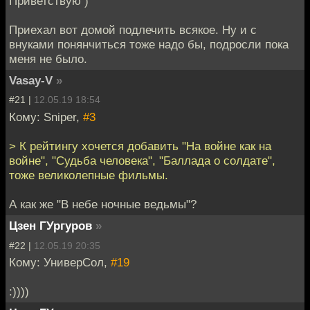
Приветствую )
Приехал вот домой подлечить всякое. Ну и с
внуками понянчиться тоже надо бы, подросли пока
меня не было.
Vasay-V
»
#21 |
12.05.19 18:54
Кому: Sniper,
#3
> К рейтингу хочется добавить "На войне как на
войне", "Судьба человека", "Баллада о солдате",
тоже великолепные фильмы.
А как же "В небе ночные ведьмы"?
Цзен ГУргуров
»
#22 |
12.05.19 20:35
Кому: УниверСол,
#19
:))))