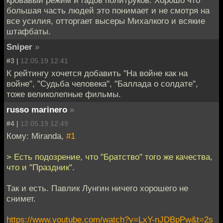
кровавый режим и гадов политруков. Хорошо что
большая часть людей это понимает и не смотря на
все усилия, отторгает высеры Михалкого и всякие
штафбаты.
Sniper
»
#3 |
12.05.19 12:41
К рейтингу хочется добавить "На войне как на
войне", "Судьба человека", "Баллада о солдате",
тоже великолепные фильмы.
russo marinero
»
#4 |
12.05.19 12:49
Кому: Miranda,
#1
> Есть подозрение, что "Братство" того же качества,
что и "Праздник".
Так и есть. Павлик Лунгин ничего хорошего не
снимет.
https://www.youtube.com/watch?v=LxY-nJDBpPw&t=2s