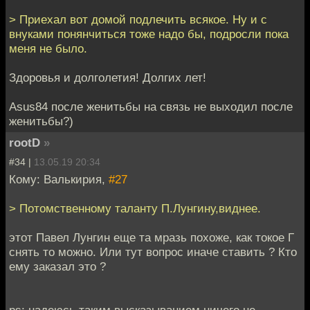
> Приехал вот домой подлечить всякое. Ну и с
внуками понянчиться тоже надо бы, подросли пока
меня не было.
Здоровья и долголетия! Долгих лет!
Asus84 после женитьбы на связь не выходил после
женитьбы?)
rootD
»
#34 |
13.05.19 20:34
Кому: Валькирия,
#27
> Потомственному таланту П.Лунгину,виднее.
этот Павел Лунгин еще та мразь похоже, как токое Г
снять то можно. Или тут вопрос иначе ставить ? Кто
ему заказал это ?
ps: надеюсь таким высказыванием ничего не