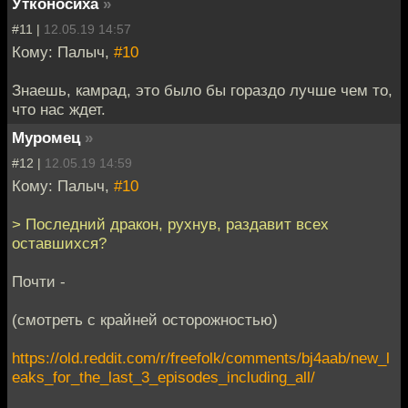
Утконосиха
»
#11 |
12.05.19 14:57
Кому: Палыч,
#10
Знаешь, камрад, это было бы гораздо лучше чем то,
что нас ждет.
Муромец
»
#12 |
12.05.19 14:59
Кому: Палыч,
#10
> Последний дракон, рухнув, раздавит всех
оставшихся?
Почти -
(смотреть с крайней осторожностью)
https://old.reddit.com/r/freefolk/comments/bj4aab/new_l
eaks_for_the_last_3_episodes_including_all/