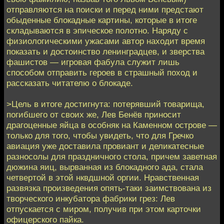
отправляются на поиски и перед ними предстают
обыденные блокадные картины, которые в итоге
складываются в эпическое полотно. Наряду с
физиологическими ужасами автор находит время
показать и достоинство ленинградцев, и зверства
фашистов — игровая фабула служит лишь
способом отправить героев в страшный поход и
рассказать читателю о блокаде.
>Цель в итоге достигнута: потерявший товарища,
погибшего от своих же, Лев Бенёв приносит
драгоценные яйца в особняк на Каменном острове —
только для того, чтобы увидеть, что для Гречко
авиация уже доставила провиант и деликатесные
разносолы для праздничного стола, причем заветная
дюжина яиц, вырванная из блокадного ада, стала
четвертой в этой нквдшной оргии. Нравственная
развязка произведения опять-таки заимствована из
творческого инкубатора фабрики грез: Лев
отпускается с миром, получив при этом карточки
офицерского пайка.