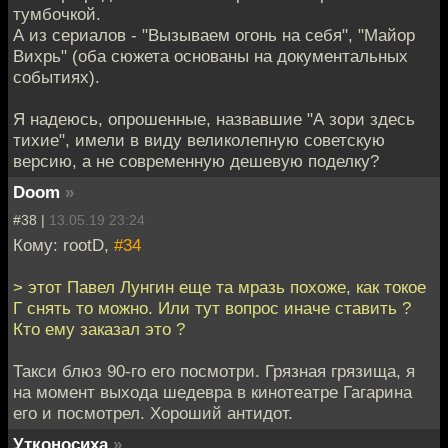
тумбочкой.
А из сериалов - "Вызываем огонь на себя", "Майор
Вихрь" (оба сюжета основаны на документальных
событиях).
Я надеюсь, опрошенные, назвавшие "А зори здесь
тихие", имели в виду великолепную советскую
версию, а не современную дешевую поделку?
Doom
»
#38 |
13.05.19 23:24
Кому: rootD,
#34
> этот Павел Лунгин еще та мразь похоже, как токое
Г снять то можно. Или тут вопрос иначе ставить ?
Кто ему заказал это ?
Такси блюз 90-го его посмотри. Грязная грязища, я
на момент выхода шедевра в кинотеатре Гагарина
его и посмотрел. Хороший антидот.
Утконосиха
»