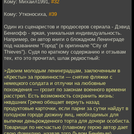
Кому: Михаил1991,
#32
Кому: Утконосиха,
#39
Один из сценаристов и продюсеров сериала - Дэвид
Бениофф - яркая, уникальная индивидуальность.
Например, он автор книги о блокадном Ленинграде
под названием "Город" (в оригинале "City of
Thieves"). Судя по краткому содержанию и отзывам
тех, кто это прочитал, шлак редкостный:
>Двоим молодым ленинградцам, заключенным в
«Кресты» за провинности — снятие фляжки с
немецкого солдата и отлучки на любовные
похождения — грозит по законам военного времени
расстрел. Есть возможность сохранить жизнь:
нквдшник Гречко обещает вернуть назад
продуктовые карточки, если парни за сутки найдут в
голодном городе дюжину яиц, необходимых для
выпечки деньрожденного торта для дочери особиста.
Товарищи по несчастью (главному герою автор дает
свою фамилию, назвав того Львом Бенёвым)