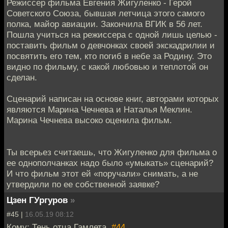
Режиссер фильма Евгения Жигуленко - Герой
Советского Союза, бывшая летчица этого самого
полка, майор авиации. Закончила ВГИК в 56 лет.
Пошла учиться на режиссера с одной лишь целью -
поставить фильм о девчонках своей экскадрилии и
посвятить его тем, кто погиб в небе за Родину. Это
видно по фильму, с какой любовью и теплотой он
сделан.
Сценарий написан на основе книг, авторами которых
являются Марина Чечнева и Наталья Меклин.
Марина Чечнева высоко оценила фильм.
Ты всерьез считаешь, что Жигуленко для фильма о
ее однополчанках надо было «умыкать» сценарий?
И что фильм этот ей «поручали» снимать, а не
утвердили по ее собственной заявке?
Цзен ГУргуров
»
#45 |
16.05.19 08:12
Кому: Тень отца Гамлета,
#44