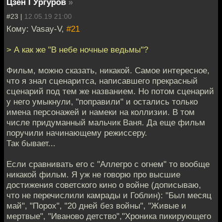
Цзен ГУргуров
»
#23 |
12.05.19 21:00
Кому: Vasay-V,
#21
> А как же "В небе ночные ведьмы"?
Фильм, можно сказать, никакой. Самое интересное,
что я знал сценаритса, написавшего прекрасный
сценарий под тем же названием. Но потом сценарий
у него умыкнули, "поправили" и остались только
имена персонажей и намеки на коллизии. В том
числе придуманный мальчик Ваня. Да еще фильм
поручили начинающему режиссеру.
Так бывает...
Если сравнивать его с "Аллегро с огнем" то вообще
никакой фильм. Я уж не говорю про высшие
достижения советского кино о войне (дописываю,
что не перечислили камрады и Гоблин): "Был месяц
май", "Порох", "20 дней без войны", "Живые и
мертвые", "Иваново детство","Хроника пикирующего