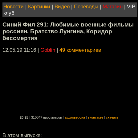
Новости
|
Картинки
|
Видео
|
Переводы
|
Магазин
|
VIP
клуб
Синий Фил 291: Любимые военные фильмы
россиян, Братство Лунгина, Коридор
бессмертия
12.05.19 11:16
|
Goblin
|
49 комментариев
20:25
|
310847 просмотров
|
аудиоверсия
|
вконтакте
|
скачать
В этом выпуске: