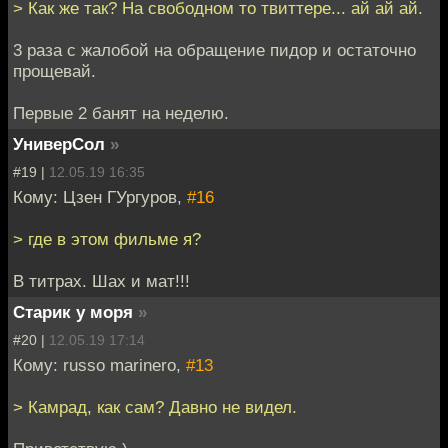
> Как же так? На свободном то твиттере... ай ай ай.
3 раза с жалобой на обращение пидор и остаточно
прощевай.
Первые 2 банят на неделю.
УниверСол
»
#19 |
12.05.19 16:35
Кому: Цзен ГУргуров,
#16
> где в этом фильме я?
В титрах. Шах и мат!!!
Старик у моря
»
#20 |
12.05.19 17:14
Кому: russo marinero,
#13
> Камрад, как сам? Давно не видел.