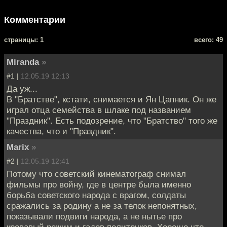
Комментарии
cтраницы: 1
всего: 49
Miranda
»
#1 |
12.05.19 12:13
Да уж...
В "Братстве", кстати, снимается и Ян Цапник. Он же
играл отца семейства в шлаке под названием
"Праздник". Есть подозрение, что "Братство" того же
качества, что и "Праздник".
Marix
»
#2 |
12.05.19 12:41
Потому что советский кинематограф снимал
фильмы про войну, где в центре была именно
борьба советского народа с врагом, солдаты
сражались за родину а не за телок непонятных,
показывали подвиги народа, а не нытье про