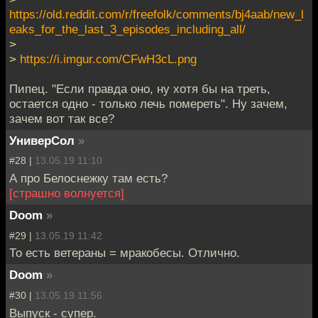
https://old.reddit.com/r/freefolk/comments/bj4aab/new_l
eaks_for_the_last_3_episodes_including_all/
>
>
https://i.imgur.com/CFwH3cL.png
Пипец. "Если правда оно, ну хотя бы на треть,
остается одно - только лечь помереть". Ну зачем,
зачем вот так все?
УниверСол
»
#28 |
13.05.19 11:10
А про Белоснежку там есть?
[страшно волнуется]
Doom
»
#29 |
13.05.19 11:42
То есть ветераны = мракобесы. Отлично.
Doom
»
#30 |
13.05.19 11:56
Выпуск - супер.