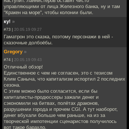
наступит. Ланнистеров оставят чисто
управляющими от лица Железного банка, ну и там
"Кракен на море", чтобы колонии были.
ку!
»
#73 |
20.05.19 09:27
Гаматрон это сказка, поэтому персонажи в ней -
сказочные долбоёбы.
Gregory
»
#74 |
20.05.19 09:43
Отличный обзор!
Единственное с чем не согласен, это с тезисом
Клим Саныча, что капитализм испортил 2 последних
сезона.
С этим можно было согласится, если бы
капиталисты-продюссеры зажали денег и
сэкономили на битвах, полётах драконов,
разрушении города и прочем CGI. А тут наоборот,
денег вбухали больше чем раньше, на из за
творческой импотенции сценаристов получилось
вот такое барахло.