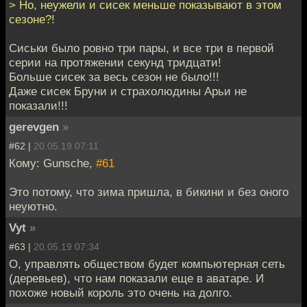
> Но, неужели и сисек меньше показывают в этом
сезоне?!
Сиськи было ровно три пары, и все три в первой
серии на протяжении секунд тридцати!
Больше сисек за весь сезон не было!!!
Даже сисек Бруни и страхолюдины Арьи не
показали!!!
gerevgen
»
#62 |
20.05.19 07:11
Кому: Gunsche,
#61
Это потому, что зима пришла, в бикини и без оного
неуютно.
Vyt
»
#63 |
20.05.19 07:34
О, управлять обществом будет компьютерная сеть
(деревьев), что нам показали еще в аватаре. И
похоже новый король это очень на долго.