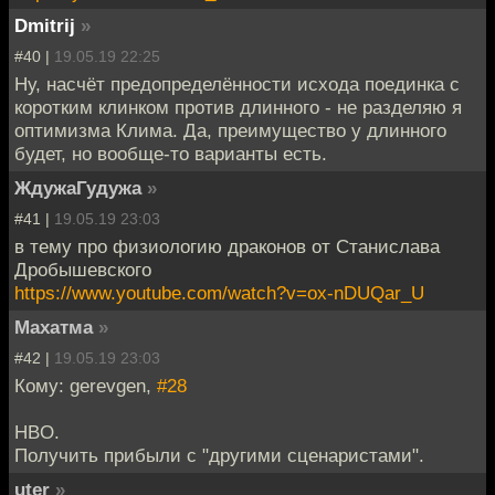
Dmitrij
»
#40 |
19.05.19 22:25
Ну, насчёт предопределённости исхода поединка с
коротким клинком против длинного - не разделяю я
оптимизма Клима. Да, преимущество у длинного
будет, но вообще-то варианты есть.
ЖдужаГудужа
»
#41 |
19.05.19 23:03
в тему про физиологию драконов от Станислава
Дробышевского
https://www.youtube.com/watch?v=ox-nDUQar_U
Махатма
»
#42 |
19.05.19 23:03
Кому: gerevgen,
#28
HBO.
Получить прибыли с "другими сценаристами".
uter
»