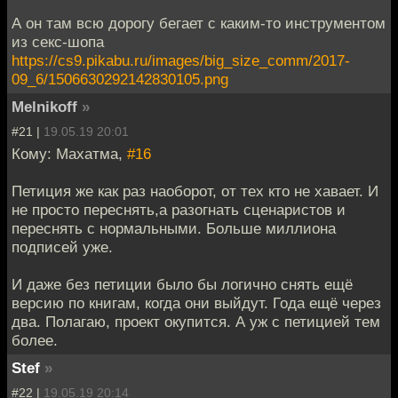
А он там всю дорогу бегает с каким-то инструментом
из секс-шопа
https://cs9.pikabu.ru/images/big_size_comm/2017-
09_6/1506630292142830105.png
Melnikoff
»
#21 |
19.05.19 20:01
Кому: Махатма,
#16
Петиция же как раз наоборот, от тех кто не хавает. И
не просто переснять,а разогнать сценаристов и
переснять с нормальными. Больше миллиона
подписей уже.
И даже без петиции было бы логично снять ещё
версию по книгам, когда они выйдут. Года ещё через
два. Полагаю, проект окупится. А уж с петицией тем
более.
Stef
»
#22 |
19.05.19 20:14