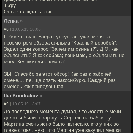
Тьфу.
Остается ждать книг.
Ленка
»
#8 |
19.05.19 18:06
ПРиветствую. Вчера супруг застукал меня за
просмотром обзора фильма "Красный воробей".
Задал один вопрос "Зачем им свиньи?". ДЮ, как
объяснить? Я как собака; понимаю, а объяснить не
могу. Хелпмиплиз пожста!
ЗЫ. Спасибо за этот обзор! Как раз к рабочей
смене.... т.е. ща опять накосибурю. Каждый раз
смеюсь как припадошная.
Ilia Kondrakov
»
#9 |
19.05.19 18:07
До последнего момента думал, что Золотые мечи
должны были шваркнуть Серсею на бабки - у
Мартина очень ясно было написано, кто у них во
главе стоял. Чую, что Мартин уже закупил мешки