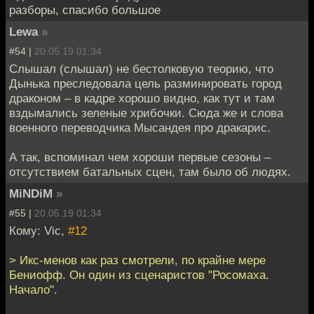
разборы, спасибо большое
Lewa
»
#54 |
20.05.19 01:34
Слышал (слышал) не бестолковую теорию, что
Дынька преследовала цель разминировать город
драконом – в кадре хорошо видно, как тут и там
вздымались зеленые хрибочки. Сюда же и слова
военного переводчика Мысандея про дракарис.
А так, вспоминал чем хороши первые сезоны –
отсутствием батальных сцен, там было об людях.
MiNDiM
»
#55 |
20.05.19 01:34
Кому: Vic,
#12
> Икс-менов как раз смотрели, по крайне мере
Бениофф. Он один из сценаристов "Росомаха.
Начало".