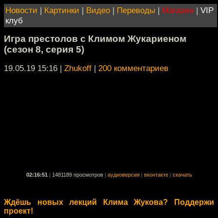
Новости
|
Картинки
|
Видео
|
Переводы
|
Магазин
|
VIP
клуб
Игра престолов с Климом Жукариеном
(сезон 8, серия 5)
19.05.19 15:16
|
Zhukoff
|
200 комментариев
02:16:51
|
1481189 просмотров
|
аудиоверсия
|
вконтакте
|
скачать
Ждёшь новых лекций Клима Жукова? Поддержи
проект!