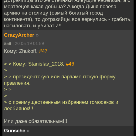
мертвецов какая добыча? А когда Дыня повела
армию на столицу (самый богатый город
континента), то дотракийцы все вернулись - грабить,
насиловать и убивать!!!
CrazyArcher
»
#58 |
20.05.19 01:59
Кому: Zhukoff,
#47
> > Кому: Stanislav_2018,
#46
>
> > президентскую или парламентскую форму
правления.
> >
>
> с преимущественным избранием гомосеков и
лесбиянок!!!
Или даже обязательным!!!
Gunsche
»