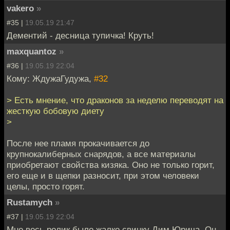
vakero
»
#35 |
19.05.19 21:47
Дементий - десница тупичка! Круть!
maxquantoz
»
#36 |
19.05.19 22:04
Кому: ЖдужаГудужа,
#32
> Есть мнение, что драконов за неделю переводят на
жесткую бобовую диету
>
После нее пламя прокачивается до
крупнокалиберных снарядов, а все материалы
приобретают свойства кизяка. Оно не только горит,
его еще и в щепки разносит, при этом человеки
целы, просто горят.
Rustamych
»
#37 |
19.05.19 22:04
Мне весь ролик было жалко свинку Дим Юрича. Он