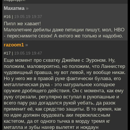
Махатма
»
#16 |
19.05.19 19:37
Пипл же хавает!
Малолетние дебилы даже петиции пишут, мол, HBO
- переснимите сезон! А ентого же только и надобно.
razoom1
»
#17 |
19.05.19 19:47
Еще момент про схватку Джейме с Эуроном. Ну,
положим, маловероятно, но положим, что Ланнистер
чудовищный правша, ну вот левой, ну вообще никак.
Но у него же в правой руке фактически булава, его
металлическая рука - это натуральное холодное
оружие дробящего действия. Он с момента, как ему
руку отрезали, регулярно вступал в рукопашные и
всего пару раз догадался рукой уебать, да разок
применит её, как средство защиты. В то время, как
по идее должен орудовать аки первоклассным
кастетом, да от одного тычка в морду тремя кг
металла и зубы нахер вылетят и нокдаун