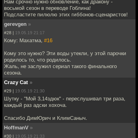
Нам срочно нужно обновление, как дракону -
восьмой сезон в переводе Гоблина!
Подсластите пилюлю этих гиббонов-сценаристов!
gerevgen
»
#28 |
19.05.19 21:17
Кому: Махатма,
#16
Кому это нужно? Эти воды утекли, у этой парочки
родилось то, что родилось.
Жаль, не заслужил сериал такого финального
сезона.
Crazy Cat
»
#29 |
19.05.19 21:30
Шутку - "Мой 3,14здюк" - переслушивал три раза,
каждый раз адски хохоча.
Спасибо ДимЮрич и КлимСаныч.
HoffmanV
»
#30 |
19.05.19 21:33