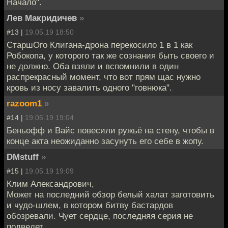
Начало".
Лев Макридичев
»
#13 |
19.05.19 18:50
СтаршОго Клигана-дрона перекосило 1 в 1 как
Робокопа, у которого так же сознания быть своего и
не должно. Оба взяли и вспомнили в один
распрекрасный момент, что вот прям щас нужно
кровь из носу завалить одного "говнюка".
razoom1
»
#14 |
19.05.19 19:04
Беньофф и Вайс повесили ружьё на стену, чтобы в
конце акта неожиданно засунуть его себе в жопу.
DMstuff
»
#15 |
19.05.19 19:09
Клим Александрович,
Может на последний обзор белый халат заготовить
и чудо-шлем, в котором битву бастардов
обозревали. Чует сердце, последняя серия не
подведет.