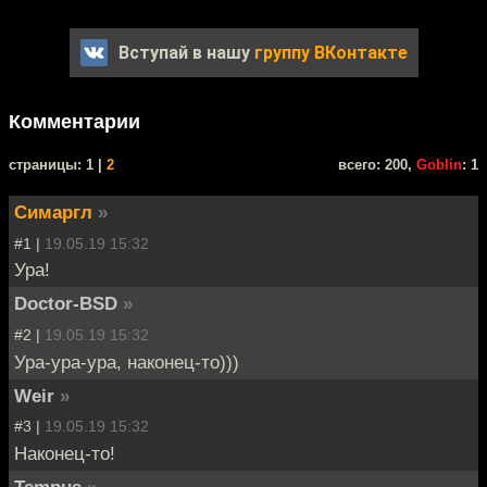
Вступай в нашу
группу ВКонтакте
Комментарии
cтраницы: 1 |
2
всего: 200,
Goblin
: 1
Симаргл
»
#1 |
19.05.19 15:32
Ура!
Doctor-BSD
»
#2 |
19.05.19 15:32
Ура-ура-ура, наконец-то)))
Weir
»
#3 |
19.05.19 15:32
Наконец-то!
Tempus
»