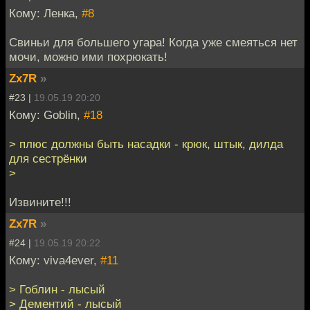
Кому: Ленка,
#8
Свиньи для большего угара! Когда уже смеяться нет
мочи, можно ими похрюкать!
Zx7R
»
#23 |
19.05.19 20:20
Кому: Goblin,
#18
> плюс должны быть насадки - крюк, штык, дилда
для сестрёнки
>
Извините!!!
Zx7R
»
#24 |
19.05.19 20:22
Кому: viva4ever,
#11
> Гоблин - лысый
> Дементий - лысый