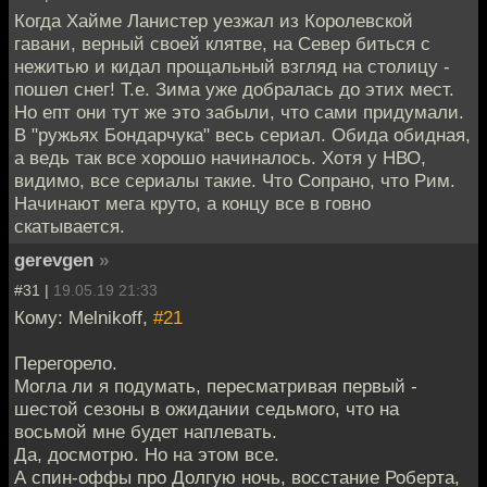
Когда Хайме Ланистер уезжал из Королевской
гавани, верный своей клятве, на Север биться с
нежитью и кидал прощальный взгляд на столицу -
пошел снег! Т.е. Зима уже добралась до этих мест.
Но епт они тут же это забыли, что сами придумали.
В "ружьях Бондарчука" весь сериал. Обида обидная,
а ведь так все хорошо начиналось. Хотя у НВО,
видимо, все сериалы такие. Что Сопрано, что Рим.
Начинают мега круто, а концу все в говно
скатывается.
gerevgen
»
#31 |
19.05.19 21:33
Кому: Melnikoff,
#21
Перегорело.
Могла ли я подумать, пересматривая первый -
шестой сезоны в ожидании седьмого, что на
восьмой мне будет наплевать.
Да, досмотрю. Но на этом все.
А спин-оффы про Долгую ночь, восстание Роберта,