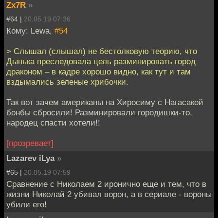
Zx7R
»
#64 |
20.05.19 07:36
Кому: Lewa,
#54
> Слышал (слышал) не бестолковую теорию, что
Дынька преследовала цель разминировать город
драконом – в кадре хорошо видно, как тут и там
вздымались зеленые хрибочки.
Так вот зачем американы на Хиросиму с Нагасакой
бонбы сбросили! Разминировали городишки-то,
народец спасти хотели!!
[прозревает]
Lazarev iLya
»
#65 |
20.05.19 07:59
Сравнение с Николаем 2 иронично еще и тем, что в
жизни Николай 2 убивал ворон, а в сериале - вороны
убили его!