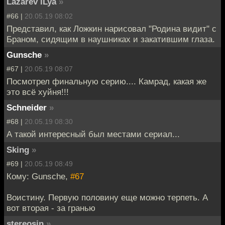
Lazarev iLya
»
#66 |
20.05.19 08:02
Представил, как Ложкин нарисовал "Родина видит" с
Браном, сидящим в наушниках и закатившим глаза.
Gunsche
»
#67 |
20.05.19 08:07
Посмотрел финальную серию.... Камрад, какая же
это всё хуйня!!!
Schneider
»
#68 |
20.05.19 08:30
А такой интересный был местами сериал...
Sking
»
#69 |
20.05.19 08:49
Кому: Gunsche,
#67
Воистину. Первую половину еще можно терпеть. А
вот вторая - за гранью
stereosin
»