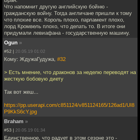
Что напомнит другую английскую бойню -
гражданскую войну. Тогда англичане пришли к тому
что плохие все. Король плохо, парламент плохо,
лорд Кромвель плохо, что делать то. В итоге они
придумали левиафана - государственную машину.
Ogun
»
#52 |
20.05.19 01:02
Кому: ЖдужаГудужа,
#32
> Есть мнение, что драконов за неделю переводят на
жесткую бобовую диету
Так вот жеш...
https://pp.userapi.com/c851124/v851124165/126ad1/Ul8
P9KkS6cY.jpg
Braham
»
#53 |
20.05.19 01:34
Единственное, что радует в этом сезоне это -