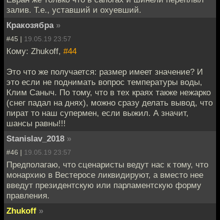
залив. Т.е., уставший и охуевший.
Кракозябра
»
#45 |
19.05.19 23:57
Кому: Zhukoff,
#44
Это что же получается: размер имеет значение? И
это если не поднимать вопрос температуры воды,
Клим Саныч. По тому, что в тех краях также нежарко
(снег падал на днях), можно сразу делать вывод, что
пират то наш супермен, если выжил. А значит,
шансы равны!!!
Stanislav_2018
»
#46 |
19.05.19 23:57
Предполагаю, что сценаристы ведут нас к тому, что
монархию в Вестеросе ликвидируют, а вместо нее
введут президентскую или парламентскую форму
правления.
Zhukoff
»