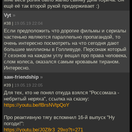
ещё её так второй рукой придерживает :)
Vyt
»
#38 |
19.05.19 22:04
Если предположить что дорогие фильмы и сериалы
частенько являются параллельно пропагандой, то
очень интересно посмотреть на что сегодня дают
большие миллионы в Голливуде. Персонаж который
7 сезонов на каждом углу вещал про права человека,
слом колеса, оказался самым кровавым тираном.
Интересно.
saw-friendship
»
#39 |
19.05.19 22:05
Для тех, кто не понял откуда взялся "Россомаха -
небритый неряха", ссылка на сказку:
https://youtu.be/fBrsNVtpQoY
Про реактивную тягу вспомнил 16-й выпуск "Ну
погоди!":
https://youtu.be/J0Z8r3_29xo?t=271