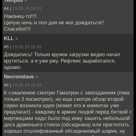
#4 |
19.05.19 15:32
Наконец-то!!!!
Целую ночь и пол дня не мог дождаться!!
Спасибо!!!!
KLL
»
#5 |
19.05.19 15:35
Дождались! Только кружок загрузки видео начал
крутиться, а я уже ржу. Рефлекс выработался,
однако.
Necronslave
»
#6 |
19.05.19 16:16
К сожалению смотрю Гаматрон с запозданием (пока
только 3 посмотрел), но еще смотря обзор второй
серии возникла идея (может кто в коментах уже
предлагал) - каждому в армии людей перед битвой с
мертвецами надо было под кожу зашить небольшой
диск драконьего стекла (обсидиана) или проглотить
хорошо отшлифованный обсидиановый шарик, ну