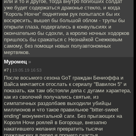
или и то и другое, тогда внутро погибших солдат
уже будет содержаться драконье стекло, и когда
"Король Нохчи" поднятием рук попытался бы их
воскресить, вышел бы большой облом - трупы бы
открыли глаза, подергались в конвульсиях и
окончательно бы сдохли, а королю ночных ходорков
пришлось бы сражаться с Незнайкой Снежковым
самому, без помощи новых полуавтономных
мертвяков.
Муромец
»
#7 |
19.05.19 16:53
После восьмого сезона GoT граждан Бениоффа и
Вайса мечтается отослать к сериалу "Вавилон 5" и
показать, как там обстояли дела с дугами характера,
как из сволочей получались святые, из
симпатичных раздолбаев выходили убийцы
миллионов и что такое правильное "bitter-sweet
ending" монументальной саги. Без прыгающих на
Короля Ночи роялей в Богороще, внезапно
накатившего желания превратить тысячи
гражданских в пепел и прочего счастья.