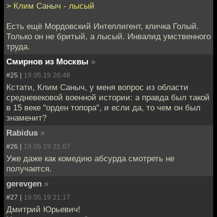
> Клим Саныч - лысый
Есть ещё Мордовский Интеллигент, кличка Голый.
Только он не бритый, а лысый. Инвалид умственного
труда.
Смирнов из Москвы
»
#25 |
19.05.19 20:48
Кстати, Клим Саныч, у меня вопрос из области
средневековой военной истории: а правда был такой
в 15 веке "орден топора", и если да, то чем он был
знаменит?
Rabidus
»
#26 |
19.05.19 21:07
Уже даже как комедию абсурда смотреть не
получается.
gerevgen
»
#27 |
19.05.19 21:17
Дмитрий Юрьевич!