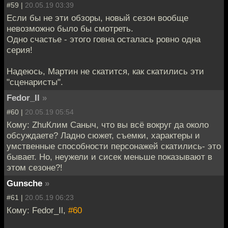
#59 |
20.05.19 03:39
Если бы не эти обзоры, новый сезон вообще
невозможно было бы смотреть.
Одно счастье - этого говна осталась ровно одна
серия!
Надеюсь, Мартин не скатится, как скатились эти
"сценаристы".
Fedor_Il
»
#60 |
20.05.19 05:54
Кому: ZhuКлим Саныч, что вы всё вокруг да около
обсуждаете? Ладно сюжет, съемки, характеры и
умственные способности персонажей скатились- это
бывает. Но, неужели и сисек меньше показывают в
этом сезоне?!
Gunsche
»
#61 |
20.05.19 06:23
Кому: Fedor_Il,
#60