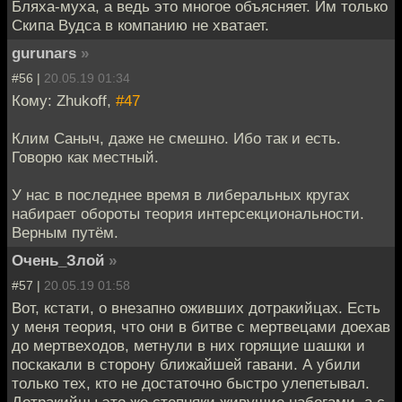
Бляха-муха, а ведь это многое объясняет. Им только
Скипа Вудса в компанию не хватает.
gurunars
»
#56 |
20.05.19 01:34
Кому: Zhukoff,
#47
Клим Саныч, даже не смешно. Ибо так и есть.
Говорю как местный.
У нас в последнее время в либеральных кругах
набирает обороты теория интерсекциональности.
Верным путём.
Очень_Злой
»
#57 |
20.05.19 01:58
Вот, кстати, о внезапно оживших дотракийцах. Есть
у меня теория, что они в битве с мертвецами доехав
до мертвеходов, метнули в них горящие шашки и
поскакали в сторону ближайшей гавани. А убили
только тех, кто не достаточно быстро улепетывал.
Дотракийцы это же степняки живущие набегами, а с