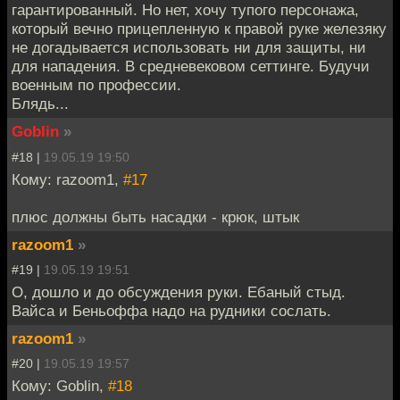
гарантированный. Но нет, хочу тупого персонажа,
который вечно прицепленную к правой руке железяку
не догадывается использовать ни для защиты, ни
для нападения. В средневековом сеттинге. Будучи
военным по профессии.
Блядь...
Goblin
»
#18 |
19.05.19 19:50
Кому: razoom1,
#17
плюс должны быть насадки - крюк, штык
razoom1
»
#19 |
19.05.19 19:51
О, дошло и до обсуждения руки. Ебаный стыд.
Вайса и Беньоффа надо на рудники сослать.
razoom1
»
#20 |
19.05.19 19:57
Кому: Goblin,
#18