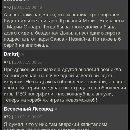
#70 |
20.05.19 08:49
А я все-таки надеялся, что конфликт трех королев
будет сильнее списан с Кровавой Мэри - Елизаветы
- Марии Стюарт. Тогда бы на троне должна была
долго сидеть бездетная Дыня, а наследник-сирота
подрастать от пары Санса - Незнайка. Но такое в 6
серий не впихнешь.
Dmitrij
»
#71 |
20.05.19 08:55
Про драконью навмахию другая аналогия возникла.
Злободневная, на почве одной известной здесь
игрушки. Не на дракона обновление скачали, а после
прошлой серии, где драконы страдают, в обновлении
игры ПВО понерфили, плоскопалубных апнули,
теперь на кораблях играть невозможно!!!
Беспечный Лесовод
»
#72 |
20.05.19 09:07
Я думал, что у них там зверский капитализм