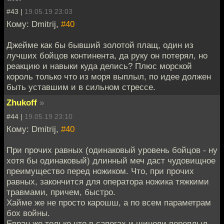
#43 |
19.05.19 23:03
Кому: Dmitrij,
#40
Джейме как бы бывший золотой плащ, один из
лучших бойцов континента, да руку он потерял, но
реакцию и навыки куда делись? Плюс морской
король только что из моря выплыл, по идее должен
быть уставшим и в сильном стрессе.
Zhukoff
»
#44 |
19.05.19 23:10
Кому: Dmitrij,
#40
При прочих равных (одинаковый уровень бойцов - ну
хотя бы одинаковый) длинный меч даст чудовищное
преимущество перед ножиком. Что, при прочих
равных, закончится для оператора ножика тяжкими
травмами, причем, быстро.
Хайме же не просто карошш, а по всем параметрам
бох войны.
Евран же только что в сапогах и шинели переплыл