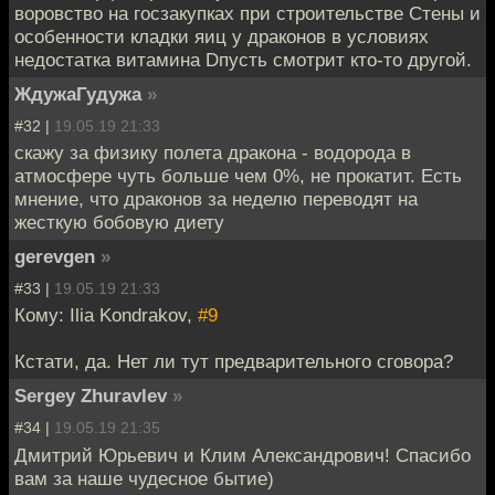
воровство на госзакупках при строительстве Стены и
особенности кладки яиц у драконов в условиях
недостатка витамина Dпусть смотрит кто-то другой.
ЖдужаГудужа
»
#32 |
19.05.19 21:33
скажу за физику полета дракона - водорода в
атмосфере чуть больше чем 0%, не прокатит. Есть
мнение, что драконов за неделю переводят на
жесткую бобовую диету
gerevgen
»
#33 |
19.05.19 21:33
Кому: Ilia Kondrakov,
#9
Кстати, да. Нет ли тут предварительного сговора?
Sergey Zhuravlev
»
#34 |
19.05.19 21:35
Дмитрий Юрьевич и Клим Александрович! Спасибо
вам за наше чудесное бытие)