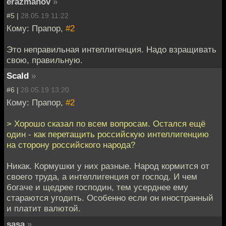
erazmanov
»
#5 |
28.05.19 11:22
Кому: Прапор,
#2
Это неправильная интеллигенция. Надо взращивать
свою, правильную.
Scald
»
#6 |
28.05.19 13:20
Кому: Прапор,
#2
> Хорошо сказал по всем вопросам. Остался ещё
один - как перетащить российскую интеллигенцию
на сторону российского народа?
Никак. Кормушки у них разные. Народ кормится от
своего труда, а интеллигенция от господ. И чем
богаче и щедрее господин, тем усерднее ему
стараются угодить. Особенно если он иностранный
и платит валютой.
sasa
»