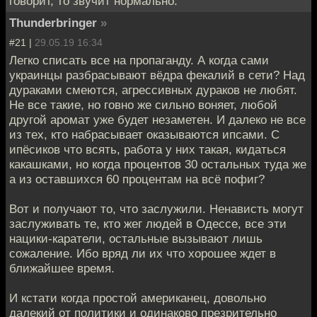
говорит, то звучит нормально.
Thunderbringer
»
#21 |
29.05.19 16:34
Легко списать все на пропаганду. А когда сами
украинцы разбрасывают вёдра фекалий в сети? Над
дураками смеются, агрессивных дураков не любят.
Не все такие, но говно же сильно воняет, любой
другой аромат уже будет незаметен. И далеко не все
из тех, кто набрасывает оказываются ипсами. С
ипёсиков что всять, работа у них такая, кидаться
какашками, но когда процентов 30 остальных туда же
а из оставшихся 60 процентам на всё пофиг?
Вот и получают то, что заслужили. Ненависть могут
заслуживать те, кто жег людей в Одессе, все эти
нацики-каратели, остальные вызывают лишь
сожаление. Ибо вряд ли их что хорошее ждет в
ближайшее время.
И кстати когда простой американец, довольно
далекий от политики и одинаково презрительно