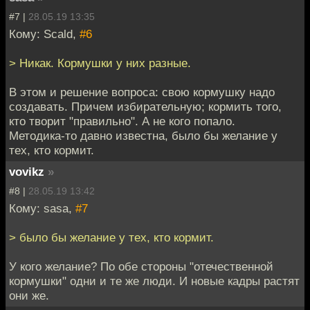
#7 |
28.05.19 13:35
Кому: Scald,
#6
> Никак. Кормушки у них разные.
В этом и решение вопроса: свою кормушку надо
создавать. Причем избирательную; кормить того,
кто творит "правильно". А не кого попало.
Методика-то давно известна, было бы желание у
тех, кто кормит.
vovikz
»
#8 |
28.05.19 13:42
Кому: sasa,
#7
> было бы желание у тех, кто кормит.
У кого желание? По обе стороны "отечественной
кормушки" одни и те же люди. И новые кадры растят
они же.