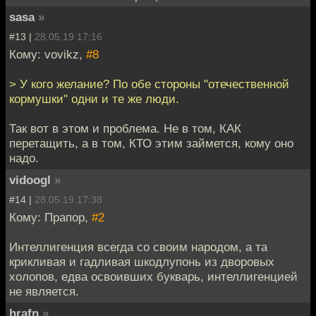
sasa
»
#13 |
28.05.19 17:16
Кому: vovikz,
#8
> У кого желание? По обе стороны "отечественной
кормушки" одни и те же люди.
Так вот в этом и проблема. Не в том, КАК
перетащить, а в том, КТО этим займется, кому оно
надо.
vidoogl
»
#14 |
28.05.19 17:38
Кому: Прапор,
#2
Интеллигенция всегда со своим народом, а та
крикливая и гадливая шкодлупонь из дворовых
холопов, едва освоивших букварь, интеллигенцией
не является.
hrafn
»