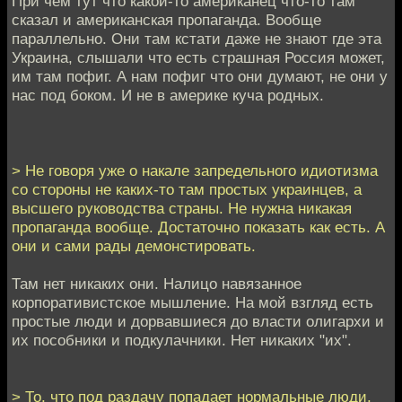
При чем тут что какой-то американец что-то там
сказал и американская пропаганда. Вообще
параллельно. Они там кстати даже не знают где эта
Украина, слышали что есть страшная Россия может,
им там пофиг. А нам пофиг что они думают, не они у
нас под боком. И не в америке куча родных.
> Не говоря уже о накале запредельного идиотизма
со стороны не каких-то там простых украинцев, а
высшего руководства страны. Не нужна никакая
пропаганда вообще. Достаточно показать как есть. А
они и сами рады демонстировать.
Там нет никаких они. Налицо навязанное
корпоративистское мышление. На мой взгляд есть
простые люди и дорвавшиеся до власти олигархи и
их пособники и подкулачники. Нет никаких "их".
> То, что под раздачу попадает нормальные люди,