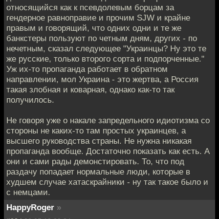
относящийся как к псевдолевым борцам за
гендерное равноправие и прочим SJW и крайне
правым и говорящий, что одних одни и те же
банкстеры пользуют по четным дням, других - по
нечетным, сказал следующее "Украинцы? Ну это те
же русские, только второго сорта и подпорченные."
Уж их-то пропаганда работает в обратном
направлении, мол Украина - это жертва, а Россия
такая злобная и коварная, однако как-то так
получилось.
Не говоря уже о накале запредельного идиотизма со
стороны не каких-то там простых украинцев, а
высшего руководства страны. Не нужна никакая
пропаганда вообще. Достаточно показать как есть. А
они и сами рады демонстировать. То, что под
раздачу попадает нормальные люди, которые в
худшем случае хатаскрайники - ну так такое было и
с немцами.
HappyRoger
»