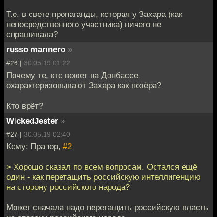
Т.е. в свете пропаганды, которая у Захара (как
непосредственного участника) ничего не
спрашивала?
russo marinero
»
#26 |
30.05.19 01:22
Почему те, кто воюет на Донбассе,
охарактеризовывают Захара как позёра?
Кто врёт?
WickedJester
»
#27 |
30.05.19 02:40
Кому: Прапор,
#2
> Хорошо сказал по всем вопросам. Остался ещё
один - как перетащить российскую интеллигенцию
на сторону российского народа?
Может сначала надо перетащить российскую власть