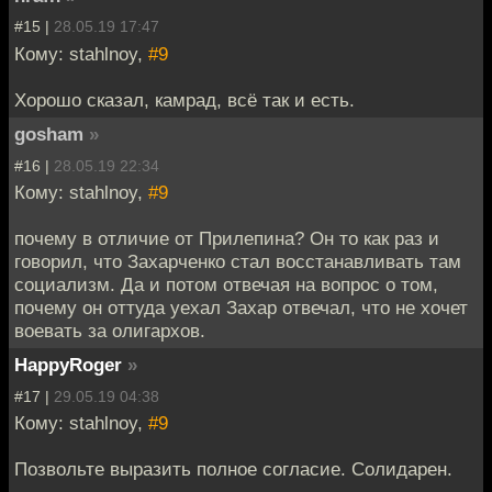
#15 |
28.05.19 17:47
Кому: stahlnoy,
#9
Хорошо сказал, камрад, всё так и есть.
gosham
»
#16 |
28.05.19 22:34
Кому: stahlnoy,
#9
почему в отличие от Прилепина? Он то как раз и
говорил, что Захарченко стал восстанавливать там
социализм. Да и потом отвечая на вопрос о том,
почему он оттуда уехал Захар отвечал, что не хочет
воевать за олигархов.
HappyRoger
»
#17 |
29.05.19 04:38
Кому: stahlnoy,
#9
Позвольте выразить полное согласие. Солидарен.