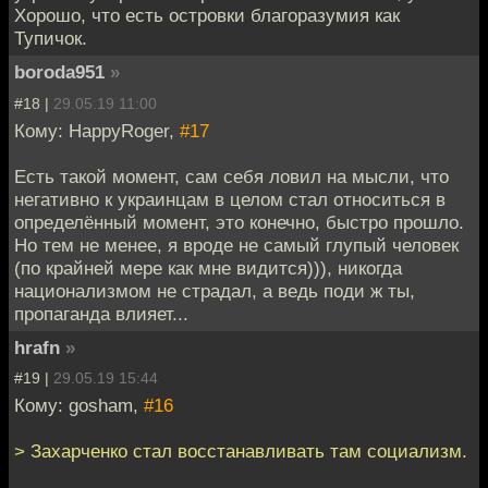
Хорошо, что есть островки благоразумия как
Тупичок.
boroda951
»
#18 |
29.05.19 11:00
Кому: HappyRoger,
#17
Есть такой момент, сам себя ловил на мысли, что
негативно к украинцам в целом стал относиться в
определённый момент, это конечно, быстро прошло.
Но тем не менее, я вроде не самый глупый человек
(по крайней мере как мне видится))), никогда
национализмом не страдал, а ведь поди ж ты,
пропаганда влияет...
hrafn
»
#19 |
29.05.19 15:44
Кому: gosham,
#16
> Захарченко стал восстанавливать там социализм.