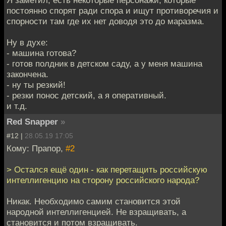
Я заметил, есть некоторые персонажи, которые
постоянно спорят ради спора и ищут противоречия и
спорности там где их нет доводя это до маразма.
Ну в духе:
- машина готова?
- готов полдник в детском саду, а у меня машина
закончена.
- ну ты резкий!
- резки понос детский, а я оперативный.
и т.д.
Red Snapper
»
#12 |
28.05.19 17:05
Кому: Прапор,
#2
> Остался ещё один - как перетащить российскую
интеллигенцию на сторону российского народа?
Никак. Необходимо самим становится этой
народной интеллигенцией. Не взращивать, а
становится и потом взращивать.