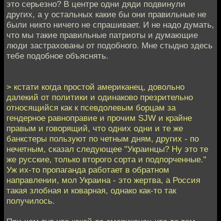
это серьезно? В центре одни дяди подвинули
других, а у остальных какие бы они правильные не
были никто ничего не спрашивает. И не надо думать,
что мы такие правильные патриоты и думающие
люди застрахованы от подобного. Мне стыдно здесь
тебе подобное объяснять.
> кстати когда простой американец, довольно
далекий от политики и одинаково презрительно
относящийся как к псевдолевым борцам за
гендерное равноправие и прочим SJW и крайне
правым и говорящий, что одних одни и те же
банкстеры пользуют по четным дням, других - по
нечетным, сказал следующее "Украинцы? Ну это те
же русские, только второго сорта и подпорченные."
Уж их-то пропаганда работает в обратном
направлении, мол Украина - это жертва, а Россия
такая злобная и коварная, однако как-то так
получилось.