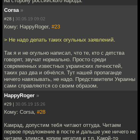
на сторону российского народа.
Corsa
»
#28 |
30.05.19 09:02
Кому: HappyRoger,
#23
> Не надо делать таких огульных заявлений.
Так я и не огульно написал, что те, кто с детства
говорят, звучат нормально. Просто среди
современных известных украинских личностей,
таких раз два и обчёлся. Тут нашей пропаганде
ничего навязывать, не надо. Представители Украины
сами справляются со своим образом.
HappyRoger
»
#29 |
30.05.19 15:26
Кому: Corsa,
#28
Камрад, допустим тебя читают оттуда. Читаем
первое предложение в посте и дальше уже ничего не
читаем, злимся, копим негатив и т.п. Какой-то