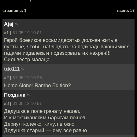
cтраницы: 1
всего: 57
Ajaj
»
#1 |
31.05.19 10:01
Герой боевиков восьмидесятых должен жить в
пустыне, чтобы наблюдать за подкрадывающимися
гадами издалека и подвзорвать их нахрен!!!
Сильвестр малаца
tdo111
»
#2 |
31.05.19 10:26
Home Alone: Rambo Edition?
Поздняк
»
#3 |
31.05.19 10:51
Дедушка в поле гранату нашел,
И к мексиканским барыгам пошел.
Дернул колечко, кинул в окно,
Дедушка старый — ему все равно