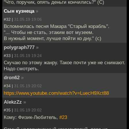
"Что, поручик, опять деньги кончились?" (С)
Сын кузнеца
»
#32 |
31.05.19 19:06
Вспомнилась песня Макара "Старый корабль".
"... Чтобы не стать, этаким вот музеем.
В нужный момент, лучше пойти ко дну." (с)
polygraph777
»
#33 |
31.05.19 19:24
Скучаю по этому жанру. Такое почти уже не снимают.
Надо смотреть.
dron62
»
#34 |
31.05.19 20:02
https://www.youtube.com/watch?v=LuecH9Xct88
AlekzZz
»
#35 |
31.05.19 20:02
Кому: Физик-Любитель,
#23