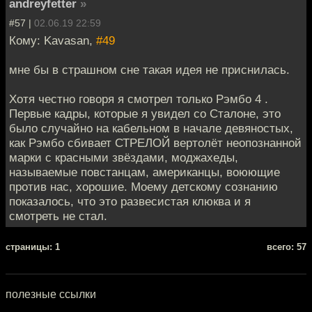
andreyfetter
»
#57 |
02.06.19 22:59
Кому: Kavasan,
#49
мне бы в страшном сне такая идея не приснилась.
Хотя честно говоря я смотрел только Рэмбо 4 .
Первые кадры, которые я увидел со Сталоне, это
было случайно на кабельном в начале девяностых,
как Рэмбо сбивает СТРЕЛОЙ вертолёт неопознанной
марки с красными звёздами, моджахеды,
называемые повстанцам, американцы, воюющие
против нас, хорошие. Моему детскому сознанию
показалось, что это развесистая клюква и я
смотреть не стал.
cтраницы: 1
всего: 57
полезные ссылки