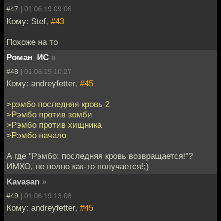
#47 |
01.06.19 09:06
Кому: Stef,
#43
Похоже на то
Роман_ИС
»
#48 |
01.06.19 10:27
Кому: andreyfetter,
#45
>рэмбо последняя кровь 2
>Рэмбо против зомби
>Рэмбо против хищника
>Рэмбо начало
А где "Рэмбо: последняя кровь возвращается!"?
ИМХО, не полно как-то получается!;)
Kavasan
»
#49 |
01.06.19 13:08
Кому: andreyfetter,
#45