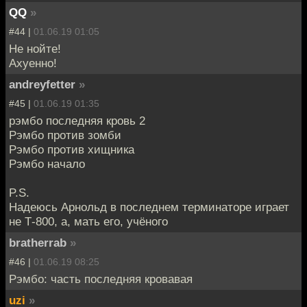
QQ
»
#44 |
01.06.19 01:05
Не нойте!
Ахуенно!
andreyfetter
»
#45 |
01.06.19 01:35
рэмбо последняя кровь 2
Рэмбо против зомби
Рэмбо против хищника
Рэмбо начало
P.S.
Надеюсь Арнольд в последнем терминаторе играет
не Т-800, а, мать его, учёного
bratherrab
»
#46 |
01.06.19 08:25
Рэмбо: часть последняя кровавая
uzi
»