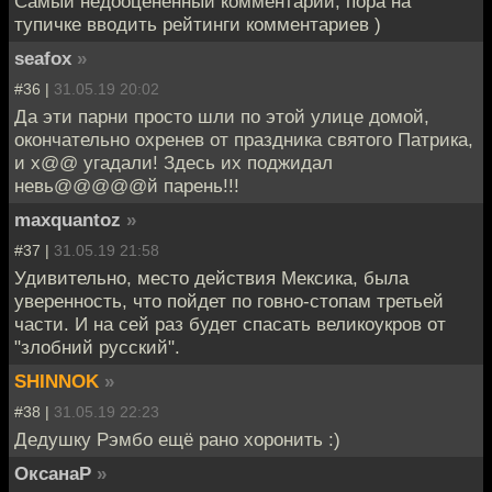
Самый недооцененный комментарий, пора на
тупичке вводить рейтинги комментариев )
seafox
»
#36 |
31.05.19 20:02
Да эти парни просто шли по этой улице домой,
окончательно охренев от праздника святого Патрика,
и х@@ угадали! Здесь их поджидал
невь@@@@@й парень!!!
maxquantoz
»
#37 |
31.05.19 21:58
Удивительно, место действия Мексика, была
уверенность, что пойдет по говно-стопам третьей
части. И на сей раз будет спасать великоукров от
"злобний русский".
SHINNOK
»
#38 |
31.05.19 22:23
Дедушку Рэмбо ещё рано хоронить :)
ОксанаР
»