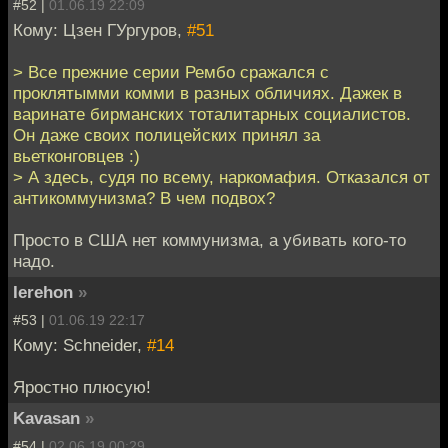
#52 |
01.06.19 22:09
Кому: Цзен ГУргуров,
#51
> Все прежние серии Рембо сражался с
проклятымми комми в разных обличиях. Дажек в
варинате бирманских тоталитарных социалистов.
Он даже своих полицейских принял за
вьетконговцев :)
> А здесь, судя по всему, наркомафия. Отказался от
антикоммунизма? В чем подвох?
Просто в США нет коммунизма, а убивать кого-то
надо.
Ierehon
»
#53 |
01.06.19 22:17
Кому: Schneider,
#14
Яростно плюсую!
Kavasan
»
#54 |
02.06.19 00:29