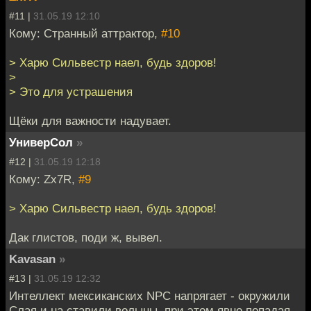
#11 |
31.05.19 12:10
Кому: Странный аттрактор,
#10
> Харю Сильвестр наел, будь здоров!
>
> Это для устрашения
Щёки для важности надувает.
УниверСол
»
#12 |
31.05.19 12:18
Кому: Zx7R,
#9
> Харю Сильвестр наел, будь здоров!
Дак глистов, поди ж, вывел.
Kavasan
»
#13 |
31.05.19 12:32
Интеллект мексиканских NPC напрягает - окружили
Слая и на ставили волыны, при этом явно попадая