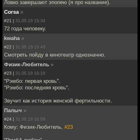
Ловко завершают эпопею (я про название).
Corsa
»
#21 |
31.05.19 15:34
72 года человеку.
kwaha
»
#22 |
31.05.19 15:43
Смотреть пойду в кинотеатр однозначно.
Физик-Любитель
»
#23 |
31.05.19 16:19
"Рэмбо: первая кровь".
"Рэмбо: последняя кровь".
Звучит как история женской фертильности.
Палыч
»
#24 |
31.05.19 16:59
Кому: Физик-Любитель,
#23
"РембА любви"