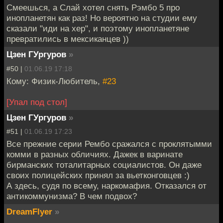
Смеешься, а Слай хотел снять Рэмбо 5 про
инопланетян как раз! Но вероятно на студии ему
сказали "иди на хер", и поэтому инопланетяне
превратились в мексиканцев ))
Цзен ГУргуров
»
#50 |
01.06.19 17:18
Кому: Физик-Любитель,
#23
[Упал под стол]
Цзен ГУргуров
»
#51 |
01.06.19 17:23
Все прежние серии Рембо сражался с проклятымми
комми в разных обличиях. Дажек в варинате
бирманских тоталитарных социалистов. Он даже
своих полицейских принял за вьетконговцев :)
А здесь, судя по всему, наркомафия. Отказался от
антикоммунизма? В чем подвох?
DreamFlyer
»