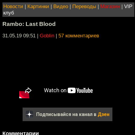
Новости
|
Картинки
|
Видео
|
Переводы
|
Магазин
|
VIP
клуб
Rambo: Last Blood
31.05.19 09:51
|
Goblin
|
57 комментариев
Подписывайся на канал в
Дзен
Комментарии