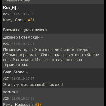
Rus[H]
»
#25 |
31.05.19 17:00
Кому: Corsa,
#21
Время не щадит никого
Джокер Готемский
»
#26 |
31.05.19 17:01
По моему годно. Хотя я после 4 части ожидал
бОльшего размаха. Очень надеюсь что в трейлере
не всё показали. И всяко это лучше нового
терминатора.
Sam_Stone
»
#27 |
31.05.19 17:27
Эти суки мексиканцы!!! Так их!!!
scrum
»
#28 |
31.05.19 18:38
Кому: Radogosh,
#17