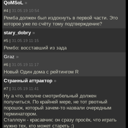
QoMSoL
»
#4 |
31.05.19 10:54
Ремба должен был издохнуть в первой части. Это
которое уже по счёту тому подтверждение?
stary_dobry
»
#5 |
31.05.19 11:15
Рембо: восставший из зада
Graz
»
#6 |
31.05.19 11:17
Новый Один дома с рейтингом R
Странный аттрактор
»
#7 |
31.05.19 11:41
Ну а что, вполне смотрибельный должен
получиться. По крайней мере, не тот рвотный
порошок, который зачем-то назвали очередным
терминатором.
Сталлоун - красавчик: он сразу просёк, что играть
нужно тех, кто может стареть :)