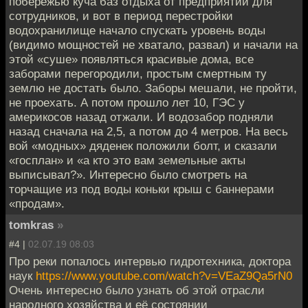
побережью куча баз отдыха от предприятий для
сотрудников, и вот в период перестройки
водохранилище начало спускать уровень воды
(видимо мощностей не хватало, развал) и начали на
этой «суше» появляться красивые дома, все
заборами перегородили, простым смертным ту
землю не достать было. Заборы мешали, не пройти,
не проехать. А потом прошло лет 10, ГЭС у
америкосов назад отжали. И водозабор подняли
назад сначала на 2,5, а потом до 4 метров. На весь
вой «модных» дяденек положили болт, и сказали
«госплан» и «а кто это вам земельные акты
выписывал?». Интересно было смотреть на
торчащие из под воды коньки крыш с баннерами
«продам».
tomkras
»
#4 |
02.07.19 08:03
Про реки попалось интервью гидротехника, доктора
наук
https://www.youtube.com/watch?v=VEaZ9Qa5rN0
Очень интересно было узнать об этой отрасли
народного хозяйства и её состоянии