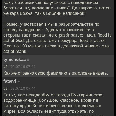
Как у безбожников получалось с наводнением
бороться, а у верующих - никак? Да запросто, потоп
же кара божья, так в Библии написано!!!
Помню, участвовали мы в разбирательстве по
поводу наводнения. Адвокат провинившейся
стороны так и сказал: чего разбираться, мол, flood is
act of God! Да, сказал ему прокурор, flood is act of
God, но 100 мешков песка в дренажной канаве - это
act of man!!!
tymchukaa
»
#2 |
02.07.19 07:44
Как же странно свою фамилию в заголовке видеть.
fatan4
»
#3 |
02.07.19 07:44
Есть у нас неподалёку от города Бухтарминское
водохранилище (большое, классное, входит в
пятерку крупнейших искусственных водоемов в
мире). Вся область ездит туда отдыхать, по