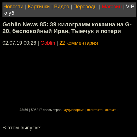
Новости
|
Картинки
|
Видео
|
Переводы
|
Магазин
|
VIP
клуб
Goblin News 85: 39 килограмм кокаина на G-
20, беспокойный Иран, Тымчук и потери
02.07.19 00:26
|
Goblin
|
22 комментария
22:56
|
508217 просмотров
|
аудиоверсия
|
вконтакте
|
скачать
В этом выпуске: