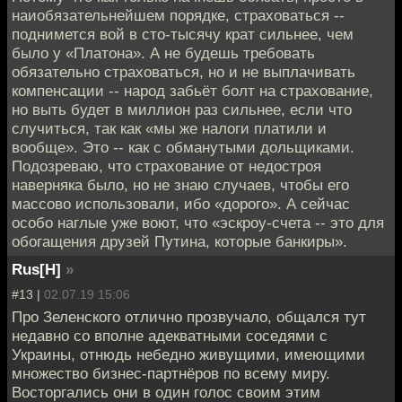
наиобязательнейшем порядке, страховаться --
поднимется вой в сто-тысячу крат сильнее, чем
было у «Платона». А не будешь требовать
обязательно страховаться, но и не выплачивать
компенсации -- народ забьёт болт на страхование,
но выть будет в миллион раз сильнее, если что
случиться, так как «мы же налоги платили и
вообще». Это -- как с обманутыми дольщиками.
Подозреваю, что страхование от недостроя
наверняка было, но не знаю случаев, чтобы его
массово использовали, ибо «дорого». А сейчас
особо наглые уже воют, что «эскроу-счета -- это для
обогащения друзей Путина, которые банкиры».
Rus[H]
»
#13 |
02.07.19 15:06
Про Зеленского отлично прозвучало, общался тут
недавно со вполне адекватными соседями с
Украины, отнюдь небедно живущими, имеющими
множество бизнес-партнёров по всему миру.
Восторгались они в один голос своим этим