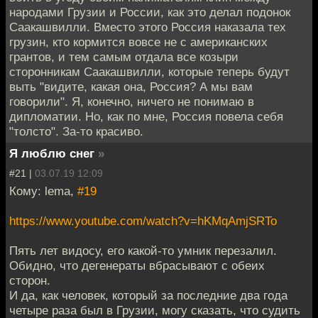
народами Грузии и России, как это делал подонок
Саакашвилли. Вместо этого Россия наказала тех
грузин, кто кормится вовсе не с американских
грантов, и тем самым отдала все козыри
сторонникам Саакашвилли, которые теперь будут
выть "видите, какая она, Россия? А мы вам
говорили". Я, конечно, ничего не понимаю в
дипломатии. Но, как по мне, Россия повела себя
"толсто". За-то красиво.
Я люблю снег
»
#21 |
03.07.19 12:09
Кому: lema,
#19
https://www.youtube.com/watch?v=hKMqAmjSRTo
Пять лет видосу, его какой-то умник перезалил.
Обидно, что дегенераты вбрасывают с обеих
сторон.
И да, как человек, который за последние два года
четыре раза был в Грузии, могу сказать, что судить