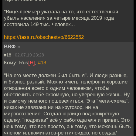
"Вице-премьер указала на то, что естественная
убыль населения за четыре месяца 2019 года
составила 149 тыс. человек...
https://tass.ru/obschestvo/6622552
ВВФ
»
#18 |
02.07.19 23:28
Кому: Rus
[H]
,
#13
"На его месте должен был быть я". И люди разные,
и бизнес разный. Можно иметь телефон и хорошие
отношения всего с одним человеком, чтобы
обеспечить себе скромную, но уверенную жизнь. Ну
и самому немного пошевелиться. Эта "мега-схема",
никак не завязана ни на кругозор, ни на
мировоззрение. Создал юрлицо под конкретную
сделку, "подрезав" всё у работодателя и привет. Это
не к тому, что все просто, а к тому, что можешь быть
членом иллюминатов-рептилоидов, но создав/