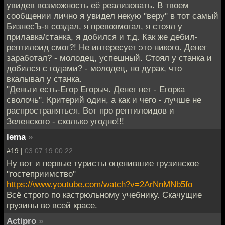
увидев возможность её реализовать. В твоем
сообщении лично я увидел некую "веру" в тот самый
БизнесЪ-я создал, я превозмогал, я стоял у
прилавка/станка, я добился и т.д. Как же дебил-
рептилоид смог?! Не интересует это никого. Денег
заработал? - молодец, успешный. Стоял у станка и
добился с годами? - молодец, но дурак, что
вкалывал у станка.
"Деньги есть-Егор Егорыч. Денег нет - Егорка
сволочь". Критерий один, а как и чего - лучше не
распространяться. Вот про рептилоидов и
Зеленского - сколько угодно!!!
lema
»
#19 |
03.07.19 00:22
Ну вот и первые туристы оценившие грузинское
"гостеприимство"
https://www.youtube.com/watch?v=2ArNnMNb5fo
Всё строго по кастрюльному учебнику. Скачущие
грузины во всей красе.
Actipro
»