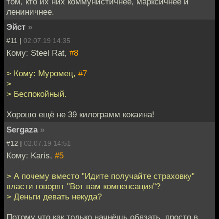
том, кто их них коммунистичнее, марксичнее и
лениничнее.
Эйст
»
#11 |
02.07.19 14:35
Кому: Steel Rat,
#8
> Кому: Муромец,
#7
>
> Беспокойный.
Хорошо ещё не 39 килограмм кокаина!
Sergaza
»
#12 |
02.07.19 14:51
Кому: Karis,
#5
> А почему вместо "Идите получайте страховку"
власти говорят "Вот вам компенсация"?
> Деньги девать некуда?
Потому что как только начнёшь обязать, просто в