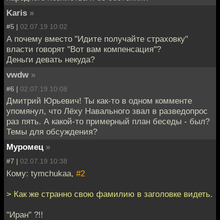
Karis
»
#5 |
02.07.19 10:02
А почему вместо "Идите получайте страховку"
власти говорят "Вот вам компенсация"?
Деньги девать некуда?
vwdw
»
#6 |
02.07.19 10:08
Дмитрий Юрьевич! Ты как-то в одном комменте
упомянул, что Лёху Навального звал в разведопрос
раз пять. А какой-то примерный план беседы - был?
Темы для обсуждения?
Муромец
»
#7 |
02.07.19 10:38
Кому: tymchukaa,
#2
> Как же странно свою фамилию в заголовке видеть.
"Иран" ?!!