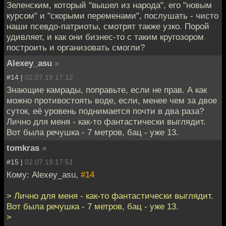
Зеленским, который "вышел из народа", его "новым
курсом" и "скорыми переменами", послушать - чисто
наши псевдо-патриоты, смотрят также узко. Порой
удивляет, и как они бизнес-то с таким кругозором
построить и организовать смогли?
Alexey_asu
»
#14 |
02.07.19 17:12
Знающие камрады, поправьте, если не прав. А как
можно противостоять воде, если, менее чем за двое
суток, её уровень поднимается почти в два раза?
Лично для меня - как-то фантастически выглядит.
Вот была речушка - 7 метров, бац - уже 13.
tomkras
»
#15 |
02.07.19 17:51
Кому: Alexey_asu,
#14
> Лично для меня - как-то фантастически выглядит.
Вот была речушка - 7 метров, бац - уже 13.
>