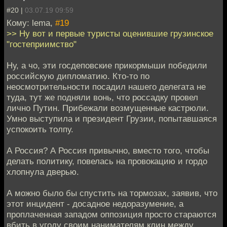
#20 |
03.07.19 09:59
Кому: lema,
#19
>> Ну вот и первые туристы оценившие грузинское
"гостеприимство"
Ну, а чо, эти госдеповские прикормыши победили
российскую дипломатию. Кто-то по
неосмотрительности посадил нашего делегата не
туда, тут же подняли вонь, что россадку провел
лично Путин. Прибежали возмущенные кастрюли.
Умно выступила и президент Грузии, попытавшаяся
успокоить толпу.
А Россия? А Россия привычно, вместо того, чтобы
делать политику, повелась на провокацию и гордо
хлопнула дверью.
А можно было бы спустить на тормозах, заявив, что
этот инцидент - досадное недоразумение, а
проплаченная западом оппозиция просто стараются
вбить в угоду своим нанимателям клин между