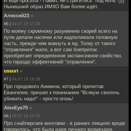
И ещё просьба - Павел, не стригитесь "под ноль"!)))
Нынешний образ ИМХО Вам более идёт.
Алексей23
»
#6 |
04.07.19 17:34
По моему скромному разумению скорей всего на
пуле делали насечки или надпиливали головную
часть, прежде чем макнуть в яд. Толку от такого
"отравления" мало, а вот сам боеприпас
приобретает определенное экспансивное свойство,
что гораздо эффективней "отравления".
ussuri
»
#7 |
04.07.19 18:28
Про городового Аникина, который прочитав
Евангелие, пришел к пониманию "Всякую сволочь
убивать надо!" - просто огонь!
AlexEye70
»
#8 |
05.07.19 10:25
Про снайперские винтовки - в ранних лекциях вроде
говорилось, что была идея личного возмездия.