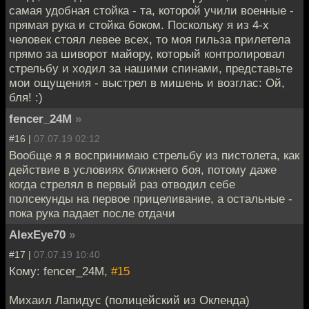
самая удобная стойка - та, которой учили военные -
прямая рука и стойка боком. Поскольку я из 4-х
человек стоял левее всех, то моя гильза прилетела
прямо за шиворот майору, который контролировал
стрельбу и ходил за нашими спинами, представьте
мои ощущения - выстрел в мишень и возглас: Ой,
бля! :)
fencer_24M
»
#16 |
07.07.19 02:12
Вообще я я воспринимаю стрельбу из пистолета, как
действие в условиях ближнего боя, потому даже
когда стрелял в первый раз отводил себе
полсекунды на первое прицеливание, а остальные -
пока рука падает после отдачи
AlexEye70
»
#17 |
07.07.19 10:40
Кому: fencer_24M,
#15
Михаил Лапидус (полицейский из Окленда)