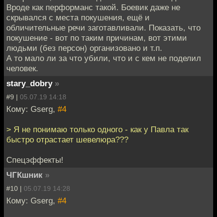
Вроде как перформанс такой. Боевик даже не
скрывался с места покушения, ещё и
обличительные речи заготавливали. Показать, что
покушение - вот по таким причинам, вот этими
людьми (без персон) организовано и т.п.
А то мало ли за что убили, что и с кем не поделил
человек.
stary_dobry
»
#9 |
05.07.19 14:18
Кому: Gserg,
#4
> Я не понимаю только одного - как у Павла так
быстро отрастает шевелюра???
Спецэффекты!
ЧГКшник
»
#10 |
05.07.19 14:28
Кому: Gserg,
#4