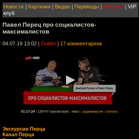
Новости
|
Картинки
|
Видео
|
Переводы
|
Магазин
|
VIP
клуб
Павел Перец про социалистов-
максималистов
04.07.19 13:02
|
Goblin
|
17 комментариев
01:17:24
|
139747 просмотров
|
текст
|
аудиоверсия
|
скачать
Экскурсии Перца
Канал Перца