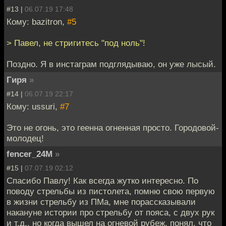
#13 |
06.07.19 17:48
Кому: bazitron,
#5
> Павел, не стригитесь "под ноль"!
Поздно. Я в инстаграм подглядываю, он уже лысый.
Гиря
»
#14 |
06.07.19 22:17
Кому: ussuri,
#7
Это не огонь, это геенна огненная просто. Городовой-
молодец!
fencer_24M
»
#15 |
07.07.19 02:12
Спасибо Павлу! Как всегда жутко интересно. По
поводу стрельбы из пистолета, помню свою первую
в жизни стрельбу из ПМа, мне порассказывали
накануне истории про стрельбу от пояса, с двух рук
и т.д., но когда вышел на огневой рубеж, понял, что