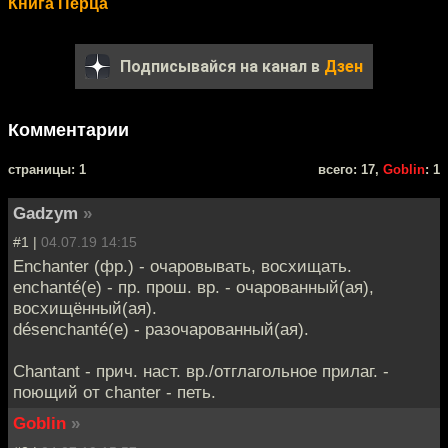
Книга Перца
Подписывайся на канал в
Дзен
Комментарии
cтраницы: 1
всего: 17,
Goblin
: 1
Gadzym
»
#1 |
04.07.19 14:15
Enchanter (фр.) - очаровывать, восхищать.
enchanté(e) - пр. прош. вр. - очарованный(ая),
восхищённый(ая).
désenchanté(e) - разочарованный(ая).
Chantant - прич. наст. вр./отглагольное прилаг. -
поющий от chanter - петь.
Goblin
»