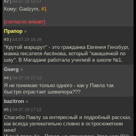
#2 |
04.07.19 15:57
Кому: Gadzym,
#1
[согласно кивает]
Прапор
»
#3 |
04.07.19 16:28
"Крутой маршрут" - это гражданка Евгения Гинзбург,
мамка писателя Аксёнова, который "какашечкой по
шву". В Магадане работала училкой в школе №1.
Gserg
»
#4 |
04.07.19 17:12
Я не понимаю только одного - как у Павла так
быстро отрастает шевелюра???
bazitron
»
#5 |
04.07.19 17:12
Спасибо Павлу за интересный и подробный рассказ,
как всегда увлекательно словно в остросюжетном
кино!