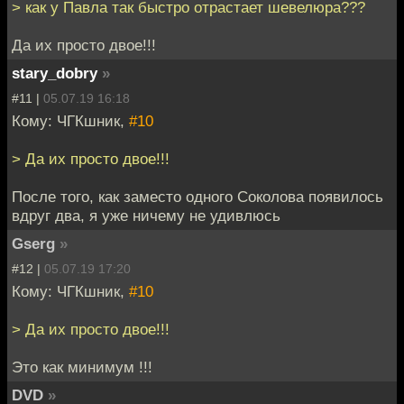
> как у Павла так быстро отрастает шевелюра???
Да их просто двое!!!
stary_dobry
»
#11 |
05.07.19 16:18
Кому: ЧГКшник,
#10
> Да их просто двое!!!
После того, как заместо одного Соколова появилось
вдруг два, я уже ничему не удивлюсь
Gserg
»
#12 |
05.07.19 17:20
Кому: ЧГКшник,
#10
> Да их просто двое!!!
Это как минимум !!!
DVD
»