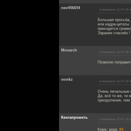
neo456654
отправлено 11.07.19 
Большая просьба,
или кадра-цитаты.
приходится громко
Заранее спасибо !
Monarch
отправлено 11.07.19 
Позволю поправить
vovikz
отправлено 11.07.19 
Очень печальные 
Да, всё то же, те
преодоления, чем 
Кенгапромить
отправлено 11.07.19 
Кому: pojar,
#4