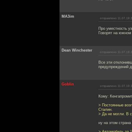
MA3im
отправлено 11.07.19 
Про уместность у
Говорят на южном
Dean Winchester
отправлено 11.07.19 
Все эти отклонивш
предупреждений да
Goblin
отправлено 11.07.19 
Кому: Кенгапроми
> Постоянные возг
Сталин.
> Да не могли. В 
ну на этом страна
> Автомобиль за 1