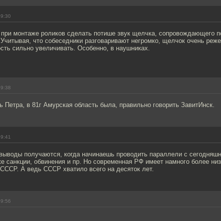
19:30
 при монтаже роликов сделать потише звук щелчка, сопровождающего 
 Учитывая, что собеседники разговаривают негромко, щелчок очень режет
сть сильно увеличивать. Особенно, в наушниках.
19:38
 Петра, в 81г Амурская область была, правильно говорить ЗавитИнск.
19:41
выводы получаются, когда начинаешь проводить параллели с сегодняш
 же санкции, обвинения и пр. Но современная РФ имеет намного более ни
СССР. А ведь СССР хватило всего на десяток лет.
19:56