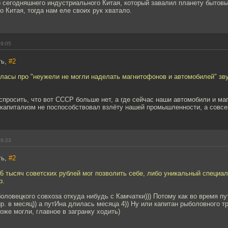
 сегодняшнего индустриального Китая, который завалил планету бытов
о Китая, тогда нам еле своих рук хватало.
19:05
ть,
#2
ласы про "неужели не могли наделать магнитофонов и автомобилей" звуч
просить, что вот СССР больше нет, а где сейчас наши автомобили и ма
 капитализм не поспособствовал взлёту нашей промышленности, а совсе
19:23
ть,
#2
6 тысяч советских рублей мог позволить себе, либо уникальный специал
р.
оловецкого совхоза откуда нибудь с Камчатки))) Потому как во время п
р. в месяц)) а путИна длилась месяца 4)) Ну или капитан рыболовного т
оже могли, главное в загранку ходить)