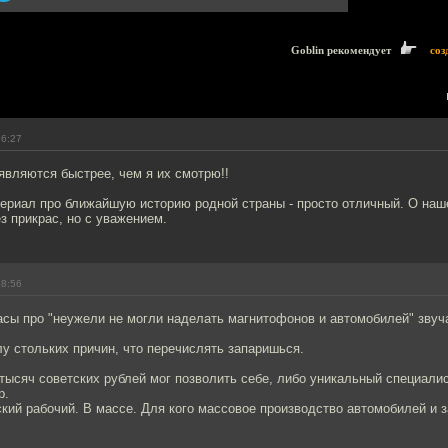
Goblin рекомендует
соз
16:27
являются быстрее, чем я их смотрю!!
ериал про ближайшую историю родной страны - просто отличный. О на
з прикрас, но с уважением.
18:56
сы про "неужели не могли наделать магнитофонов и автомобилей" звучат
лу стольких причин, что перечислять запаришься.
тысяч советских рублей мог позволить себе, либо уникальный специалис
р.
ский рабочий. В массе. Для кого массовое производство автомобилей и з