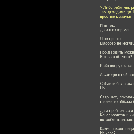
> Либо работник р
там доходили до 1
простые морячки т
Или так.
Да и шахтер мог.
Я не про то.
Массово не могли,
Производить можно
Вот за счёт чего?
Рабочих рук катас
А сегодняшней авт
С бытом была если
Но.
Старшему поколени
какими то аббами 
Да и проблем со ж
Консервантов и хи
потреблять можно 
Какие нахрен вида
Из чего?