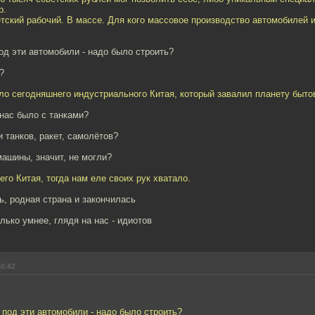
р.
етский рабочий. В массе. Для кого массовое производство автомобилей и
под эти автомобили - надо было строить?
?
ло сегодняшнего индустриального Китая, который завалил планету быт
 нас было с танками?
 танков, ракет, самолётов?
ашины, значит, не могли?
его Китая, тогда нам еле своих рук хватало.
ь, родная страна и закончилась
лько умнее, глядя на нас - идиотов
20:42
и под эти автомобили - надо было строить?