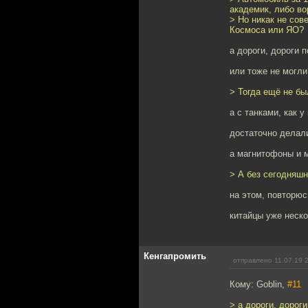
академик, либо во
> Но никак не сов
Космоса или ЯО?
а дороги, дороги 
или тоже не могли
> Тогда ещё не бы
а с танками, как у
достаточно делали
а магнитофоны и м
> А без сегодняшн
на этом, повторюс
китайцы уже неско
Кенгапромить
отправлено 11.07.19 
Кому: Goblin,
#11
> а дороги, дорог