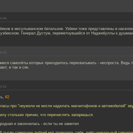
20:09
збеков в мксульманском батальоне. Узбеки тоже представлены в населе
 узбекском. Генерал Дустум, переметнувшийся от Наджибуллы к душмана
20:13
иеся самолёты которых приходилось перехватывать - неспроста. Ведь 
ют, и так и сяк.
20:22
ть,
#2
ласы про "неужели не могли наделать магнитофонов и автомобилей" звуч
силу стольких причин, что перечислять запаришься.
 родная и закончилась - если ты не заметил
6 тысяч советских рублей мог позволить себе, либо уникальный специал