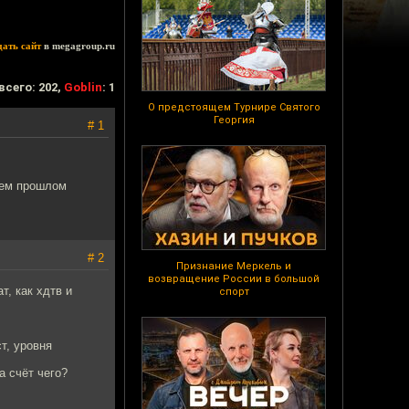
дать сайт
в megagroup.ru
всего: 202,
Goblin
: 1
О предстоящем Турнире Святого
Георгия
# 1
шем прошлом
# 2
Признание Меркель и
возвращение России в большой
, как хдтв и
спорт
т, уровня
а счёт чего?