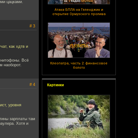
ыми цацками.
Атака БПЛА на Геленджик и
открытие Ормузского пролива
# 3
ат, как хдтв и
гнитофоны. Всё
Клеопатра, часть 2: финансовое
м наоборот.
болото
# 4
Картинки
ист, уровня
утины зарплаты там
раулера. Хотя и