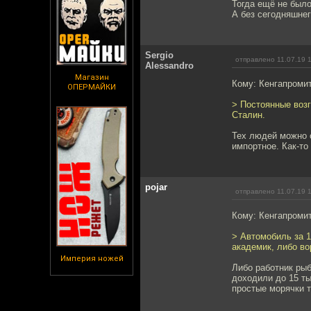
Тогда ещё не было
А без сегодняшнег
Sergio
отправлено 11.07.19 
Alessandro
Магазин
Кому: Кенгапроми
ОПЕРМАЙКИ
> Постоянные возг
Сталин.
Тех людей можно с
импортное. Как-то
pojar
отправлено 11.07.19 
Кому: Кенгапроми
> Автомобиль за 1
академик, либо во
Империя ножей
Либо работник рыб
доходили до 15 ты
простые морячки т