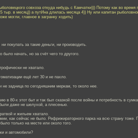
ыболовецкого совхоза откуда нибудь с Камчатки))) Потому как во время
5 тыр. в месяц)) а путИна длилась месяца 4)) Ну или капитан рыболовно
оже могли, главное в загранку ходить)
 ни покупать за такие деньги, ни производить.
 было начать, но за счёт чего то другого.
трофически не хватало.
оматизации ещё лет 30 и не пахло.
 не задница по сегодняшним меркам, то около нее.
ю в 80-х этот быт и так был сказкой после войны и потребность в сумка
были даже не шелухой, а плесенью.
ратвой и жильем хватало.
мии, как сейчас не было. Рефрижираторного парка на всю страну тоже. 
было только на месте или около того.
ки и автомобили?