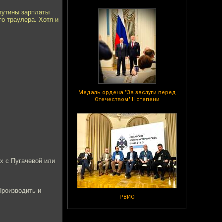
 путины зарплаты
го траулера. Хотя и
Медаль ордена "За заслуги перед
Отечеством" II степени
х с Пугачевой или
Производить и
РВИО