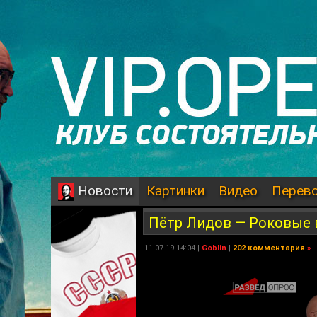
Картинки
Видео
Перев
Новости
Пётр Лидов — Роковые в
11.07.19 14:04 |
Goblin
|
202 комментария
»