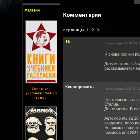
Магазин
Комментарии
cтраницы: 1 |
2
|
3
Th
отправлено 11.07.19 
И снова ролики по
Документальный с
рассказывается бе
Кенгапромить
Советские
отправлено 11.07.19 
учебники 1940-50х
годов
Постоянные возгла
Сталин.
Да не могли. В си
Автомобиль за 16 
академик, либо во
Но никак не совет
Космоса или ЯО?