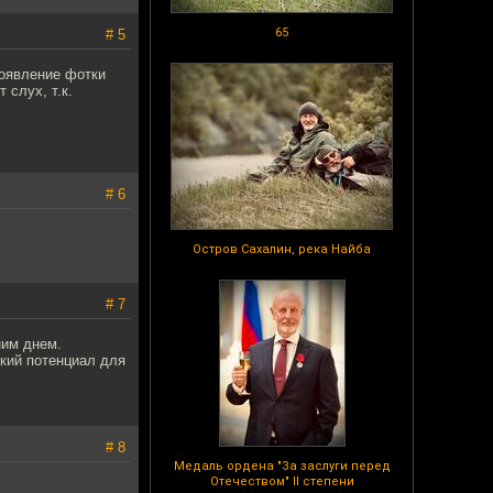
65
# 5
появление фотки
 слух, т.к.
# 6
Остров Сахалин, река Найба
# 7
ним днем.
зкий потенциал для
# 8
Медаль ордена "За заслуги перед
Отечеством" II степени