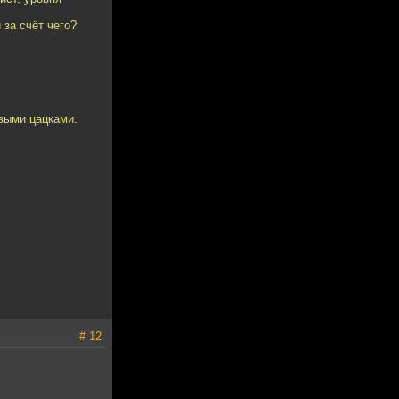
 за счёт чего?
овыми цацками.
# 12