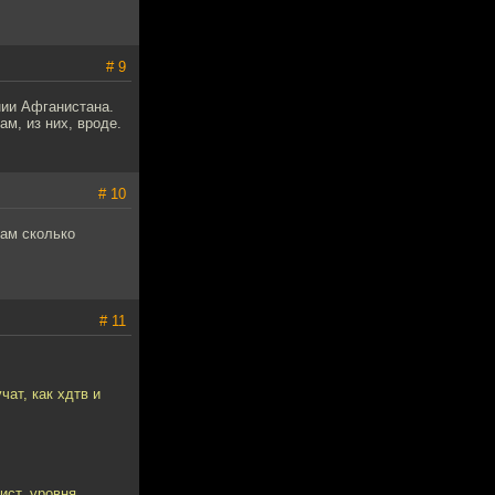
# 9
нии Афганистана.
м, из них, вроде.
# 10
там сколько
# 11
ат, как хдтв и
ист, уровня