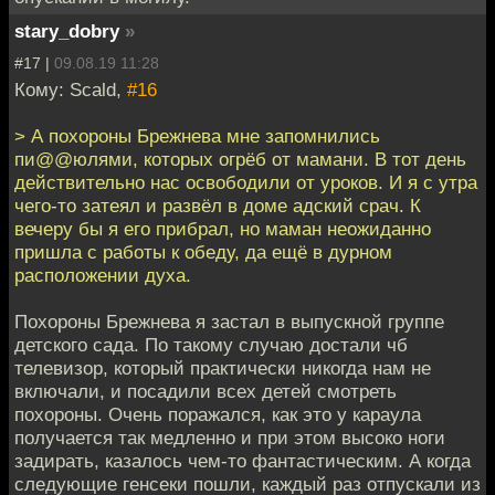
stary_dobry
»
#17 |
09.08.19 11:28
Кому: Scald,
#16
> А похороны Брежнева мне запомнились
пи@@юлями, которых огрёб от мамани. В тот день
действительно нас освободили от уроков. И я с утра
чего-то затеял и развёл в доме адский срач. К
вечеру бы я его прибрал, но маман неожиданно
пришла с работы к обеду, да ещё в дурном
расположении духа.
Похороны Брежнева я застал в выпускной группе
детского сада. По такому случаю достали чб
телевизор, который практически никогда нам не
включали, и посадили всех детей смотреть
похороны. Очень поражался, как это у караула
получается так медленно и при этом высоко ноги
задирать, казалось чем-то фантастическим. А когда
следующие генсеки пошли, каждый раз отпускали из