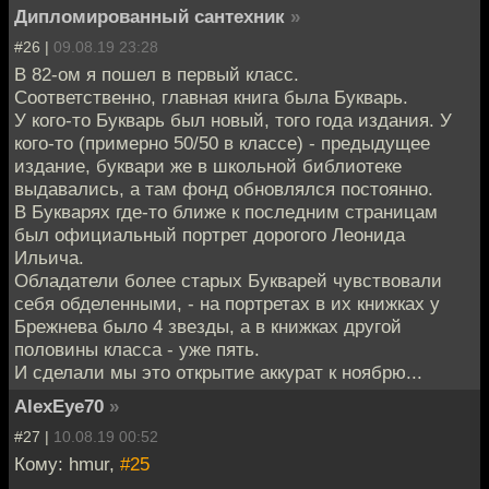
Дипломированный сантехник
»
#26 |
09.08.19 23:28
В 82-ом я пошел в первый класс.
Соответственно, главная книга была Букварь.
У кого-то Букварь был новый, того года издания. У
кого-то (примерно 50/50 в классе) - предыдущее
издание, буквари же в школьной библиотеке
выдавались, а там фонд обновлялся постоянно.
В Букварях где-то ближе к последним страницам
был официальный портрет дорогого Леонида
Ильича.
Обладатели более старых Букварей чувствовали
себя обделенными, - на портретах в их книжках у
Брежнева было 4 звезды, а в книжках другой
половины класса - уже пять.
И сделали мы это открытие аккурат к ноябрю...
AlexEye70
»
#27 |
10.08.19 00:52
Кому: hmur,
#25