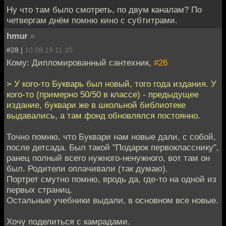
Ну что там было смотреть, по двум каналам? По
четвергам днём помню кино с субтитрами.
hmur
»
#28 |
10.08.19 11:20
Кому: Дипломированный сантехник,
#26
> У кого-то Букварь был новый, того года издания. У
кого-то (примерно 50/50 в классе) - предыдущее
издание, буквари же в школьной библиотеке
выдавались, а там фонд обновлялся постоянно.
Точно помню, что Буквари нам новые дали, с собой,
после детсада. Был такой "Подарок первокласснику",
ранец полный всего нужного-ненужного, вот там он
был. Родители оплачивали (так думаю).
Портрет смутно помню, вродь да, где-то на одной из
первых страниц.
Остальные учебники выдали, в основном все новые.
Хочу поделиться с камрадами.