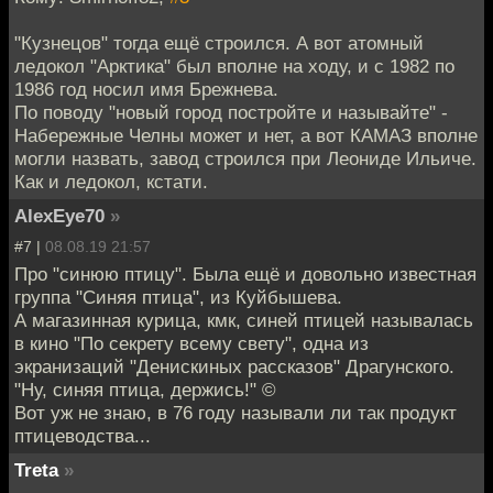
"Кузнецов" тогда ещё строился. А вот атомный
ледокол "Арктика" был вполне на ходу, и с 1982 по
1986 год носил имя Брежнева.
По поводу "новый город постройте и называйте" -
Набережные Челны может и нет, а вот КАМАЗ вполне
могли назвать, завод строился при Леониде Ильиче.
Как и ледокол, кстати.
AlexEye70
»
#7 |
08.08.19 21:57
Про "синюю птицу". Была ещё и довольно известная
группа "Синяя птица", из Куйбышева.
А магазинная курица, кмк, синей птицей называлась
в кино "По секрету всему свету", одна из
экранизаций "Денискиных рассказов" Драгунского.
"Ну, синяя птица, держись!" ©
Вот уж не знаю, в 76 году называли ли так продукт
птицеводства...
Treta
»