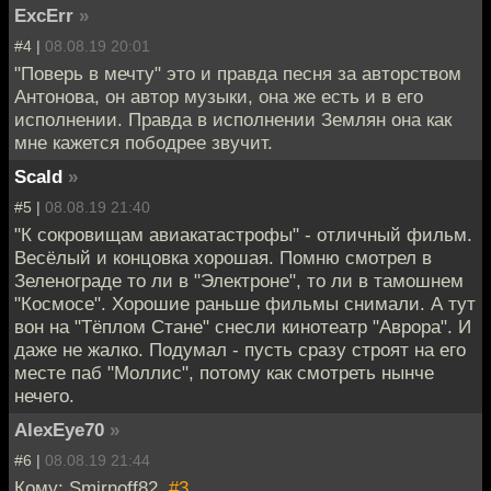
ExcErr
»
#4 |
08.08.19 20:01
"Поверь в мечту" это и правда песня за авторством
Антонова, он автор музыки, она же есть и в его
исполнении. Правда в исполнении Землян она как
мне кажется пободрее звучит.
Scald
»
#5 |
08.08.19 21:40
"К сокровищам авиакатастрофы" - отличный фильм.
Весёлый и концовка хорошая. Помню смотрел в
Зеленограде то ли в "Электроне", то ли в тамошнем
"Космосе". Хорошие раньше фильмы снимали. А тут
вон на "Тёплом Стане" снесли кинотеатр "Аврора". И
даже не жалко. Подумал - пусть сразу строят на его
месте паб "Моллис", потому как смотреть нынче
нечего.
AlexEye70
»
#6 |
08.08.19 21:44
Кому: Smirnoff82,
#3