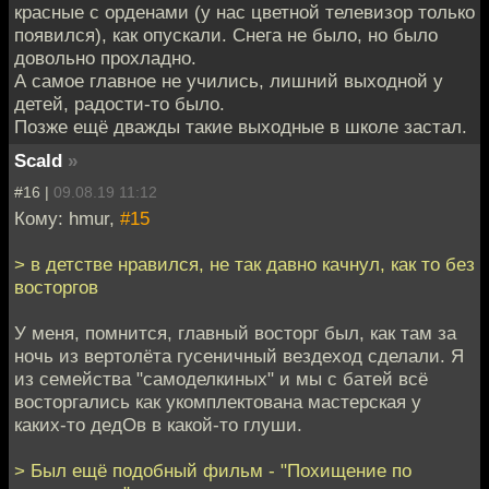
красные с орденами (у нас цветной телевизор только
появился), как опускали. Снега не было, но было
довольно прохладно.
А самое главное не учились, лишний выходной у
детей, радости-то было.
Позже ещё дважды такие выходные в школе застал.
Scald
»
#16 |
09.08.19 11:12
Кому: hmur,
#15
> в детстве нравился, не так давно качнул, как то без
восторгов
У меня, помнится, главный восторг был, как там за
ночь из вертолёта гусеничный вездеход сделали. Я
из семейства "самоделкиных" и мы с батей всё
восторгались как укомплектована мастерская у
каких-то дедОв в какой-то глуши.
> Был ещё подобный фильм - "Похищение по