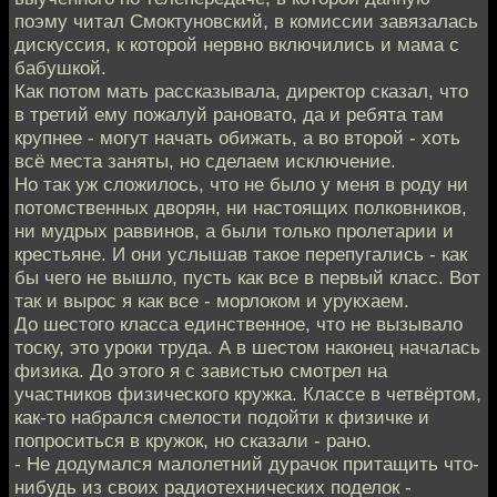
поэму читал Смоктуновский, в комиссии завязалась
дискуссия, к которой нервно включились и мама с
бабушкой.
Как потом мать рассказывала, директор сказал, что
в третий ему пожалуй рановато, да и ребята там
крупнее - могут начать обижать, а во второй - хоть
всё места заняты, но сделаем исключение.
Но так уж сложилось, что не было у меня в роду ни
потомственных дворян, ни настоящих полковников,
ни мудрых раввинов, а были только пролетарии и
крестьяне. И они услышав такое перепугались - как
бы чего не вышло, пусть как все в первый класс. Вот
так и вырос я как все - морлоком и урукхаем.
До шестого класса единственное, что не вызывало
тоску, это уроки труда. А в шестом наконец началась
физика. До этого я с завистью смотрел на
участников физического кружка. Классе в четвёртом,
как-то набрался смелости подойти к физичке и
попроситься в кружок, но сказали - рано.
- Не додумался малолетний дурачок притащить что-
нибудь из своих радиотехнических поделок -