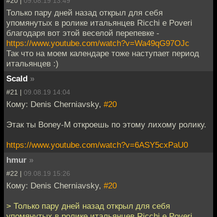
#20 |
09.08.19 13:49
Только пару дней назад открыл для себя
упомянутых в ролике итальянцев Ricchi e Poveri
благодаря вот этой веселой перепевке -
https://www.youtube.com/watch?v=Wa49qG97OJc
Так что на моем календаре тоже наступает период
итальянцев :)
Scald
»
#21 |
09.08.19 14:04
Кому: Denis Cherniavsky,
#20
Этак ты Boney-M откроешь по этому лихому ролику.
https://www.youtube.com/watch?v=6ASY5cxPaU0
hmur
»
#22 |
09.08.19 15:26
Кому: Denis Cherniavsky,
#20
> Только пару дней назад открыл для себя
упомянутых в ролике итальянцев Ricchi e Poveri