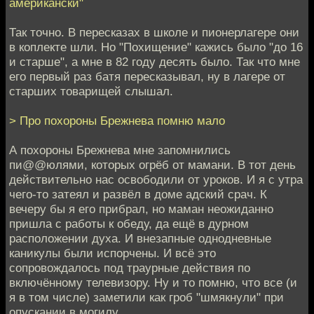
американски"
Так точно. В пересказах в школе и пионерлагере они
в коплекте шли. Но "Похищение" кажись было "до 16
и старше", а мне в 82 году десять было. Так что мне
его первый раз батя пересказывал, ну в лагере от
старших товарищей слышал.
> Про похороны Брежнева помню мало
А похороны Брежнева мне запомнились
пи@@юлями, которых огрёб от мамани. В тот день
действительно нас освободили от уроков. И я с утра
чего-то затеял и развёл в доме адский срач. К
вечеру бы я его прибрал, но маман неожиданно
пришла с работы к обеду, да ещё в дурном
расположении духа. И внезапные однодневные
каникулы были испорчены. И всё это
сопровождалось под траурные действия по
включённому телевизору. Ну и то помню, что все (и
я в том числе) заметили как гроб "шмякнули" при
опускании в могилу.