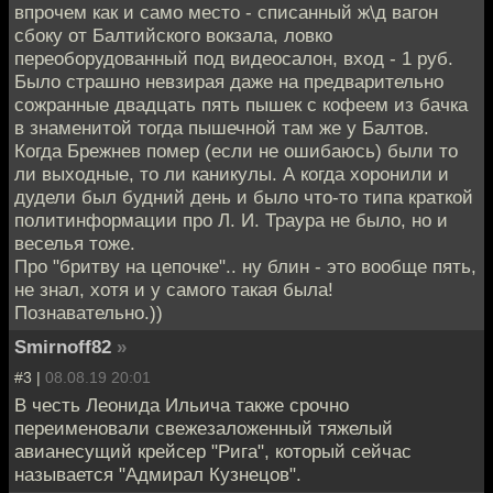
впрочем как и само место - списанный ж\д вагон
сбоку от Балтийского вокзала, ловко
переоборудованный под видеосалон, вход - 1 руб.
Было страшно невзирая даже на предварительно
сожранные двадцать пять пышек с кофеем из бачка
в знаменитой тогда пышечной там же у Балтов.
Когда Брежнев помер (если не ошибаюсь) были то
ли выходные, то ли каникулы. А когда хоронили и
дудели был будний день и было что-то типа краткой
политинформации про Л. И. Траура не было, но и
веселья тоже.
Про "бритву на цепочке".. ну блин - это вообще пять,
не знал, хотя и у самого такая была!
Познавательно.))
Smirnoff82
»
#3 |
08.08.19 20:01
В честь Леонида Ильича также срочно
переименовали свежезаложенный тяжелый
авианесущий крейсер "Рига", который сейчас
называется "Адмирал Кузнецов".