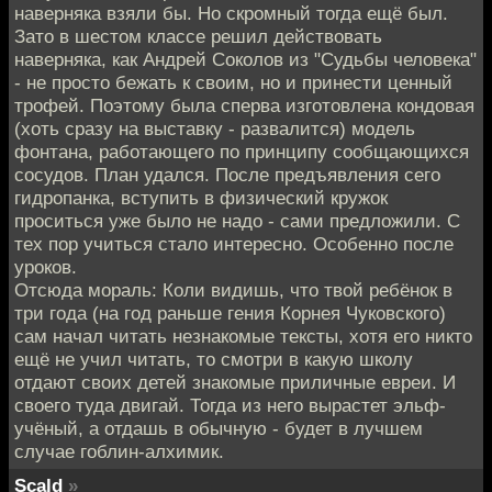
наверняка взяли бы. Но скромный тогда ещё был.
Зато в шестом классе решил действовать
наверняка, как Андрей Соколов из "Судьбы человека"
- не просто бежать к своим, но и принести ценный
трофей. Поэтому была сперва изготовлена кондовая
(хоть сразу на выставку - развалится) модель
фонтана, работающего по принципу сообщающихся
сосудов. План удался. После предъявления сего
гидропанка, вступить в физический кружок
проситься уже было не надо - сами предложили. С
тех пор учиться стало интересно. Особенно после
уроков.
Отсюда мораль: Коли видишь, что твой ребёнок в
три года (на год раньше гения Корнея Чуковского)
сам начал читать незнакомые тексты, хотя его никто
ещё не учил читать, то смотри в какую школу
отдают своих детей знакомые приличные евреи. И
своего туда двигай. Тогда из него вырастет эльф-
учёный, а отдашь в обычную - будет в лучшем
случае гоблин-алхимик.
Scald
»