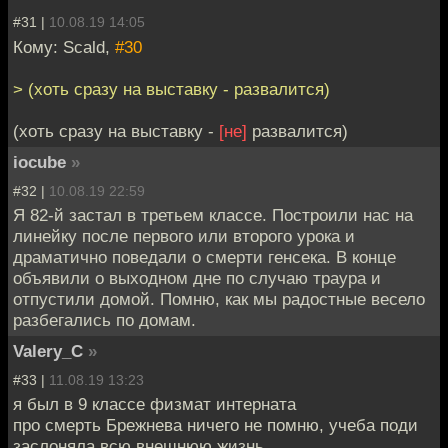
#31 |
10.08.19 14:05
Кому: Scald,
#30
> (хоть сразу на выставку - развалится)
(хоть сразу на выставку -
[не]
развалится)
iocube
»
#32 |
10.08.19 22:59
Я 82-й застал в третьем классе. Построили нас на
линейку после первого или второго урока и
драматично поведали о смерти генсека. В конце
объявили о выходном дне по случаю траура и
отпустили домой. Помню, как мы радостные весело
разбегались по домам.
Valery_C
»
#33 |
11.08.19 13:23
я был в 9 классе физмат интерната
про смерть Брежнева ничего не помню, учеба поди
заслоняла всю внешнюю жизнь,