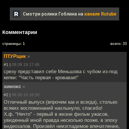
Смотри ролики Гоблина на
канале Rutube
Комментарии
cтраницы: 1
всего: 33
ПТУРщик
»
#1 |
08.08.19 17:46
срезу представил себе Меньшова с чубом из-под
кепки: "Часть первая - кровавая!"
химокс
»
#2 |
08.08.19 18:20
Отличный выпуск (впрочем как и всегда), столько
всяких воспоминаний нахлынуло, спасибо!
Х.ф. "Нечто" - первый в жизни фильм ужасов,
увиденный мной правда несколько позже, в эпоху
видеозалов. Произвёл неизгладимое впечатление,