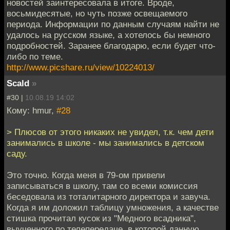
новостей заинтересовала в итоге. Вроде,
восьмидесятые, но чуть позже освещаемого
периода. Информации по данным случаям найти не
удалось на русском языке, а хотелось бы немного
подробностей. Заранее благодарю, если будет что-
либо по теме.
http://www.picshare.ru/view/10224013/
Scald
»
#30 |
10.08.19 14:02
Кому: hmur,
#28
> Плюсов от этого никаких не увидел, т.к. чем дети
занимались в школе - мы занимались в детском
саду.
Это точно. Когда меня в 79-ом привели
записываться в школу, там со всеми комиссия
беседовала из тоталитарного директора и завуча.
Когда я им доложил таблицу умножения, а качестве
стишка прочитал кусок из "Медного всадника",
выученного по телепередаче, в которой данную