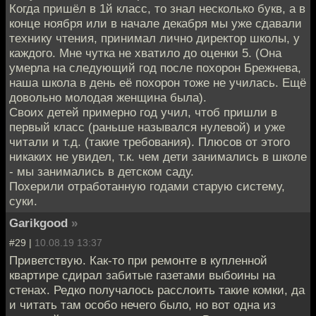
Когда пришёл в 1й класс, то знал несколько букв, а в
конце ноября или в начале декабря мы уже сдавали
технику чтения, принимал лично директор школы, у
каждого. Мне чутка не хватило до оценки 5. (Она
умерла на следующий год после похорон Брежнева,
наша школа в день её похорон тоже не училась. Ещё
довольно молодая женщина была).
Своих детей примерно год учил, чтоб пришли в
первый класс (раньше назывался нулевой) и уже
читали и т.д. (такие требования). Плюсов от этого
никаких не увидел, т.к. чем дети занимались в школе
- мы занимались в детском саду.
Похерили отработанную годами старую систему,
суки.
Garikgood
»
#29 |
10.08.19 13:37
Приветствую. Как-то при ремонте в купленной
квартире сдирал забитые газетами выбоины на
стенах. Редко получалось расслоить такие комки, да
и читать там особо нечего было, но вот одна из