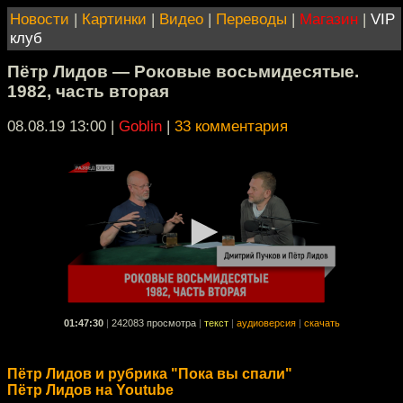
Новости
|
Картинки
|
Видео
|
Переводы
|
Магазин
|
VIP
клуб
Пётр Лидов — Роковые восьмидесятые.
1982, часть вторая
08.08.19 13:00
|
Goblin
|
33 комментария
01:47:30
|
242083 просмотра
|
текст
|
аудиоверсия
|
скачать
Пётр Лидов и рубрика "Пока вы спали"
Пётр Лидов на Youtube