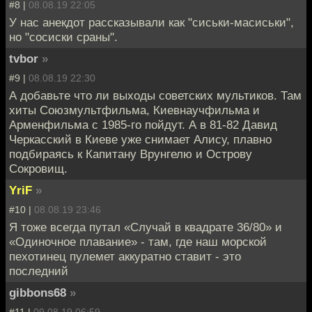
#8 |
08.08.19 22:05
У нас анекдот рассказывали как "сиськи-масиськи",
но "сосиски сраны".
tvbor
»
#9 |
08.08.19 22:30
А добавьте что ли выходы советских мультиков. Там
хиты Союзмультфильма, Киевнаучфильма и
Арменфильма с 1985-го пойдут. А в 81-82 Давид
Черкасский в Киеве уже снимает Алису, плавно
подбираясь к Капитану Врунгелю и Острову
Сокровищ.
YriF
»
#10 |
08.08.19 23:46
Я тоже всегда путал «Случай в квадрате 36/80» и
«Одиночное плавание» - там, где наш морской
пехотинец пулемет аккуратно ставит - это
последний
gibbons68
»