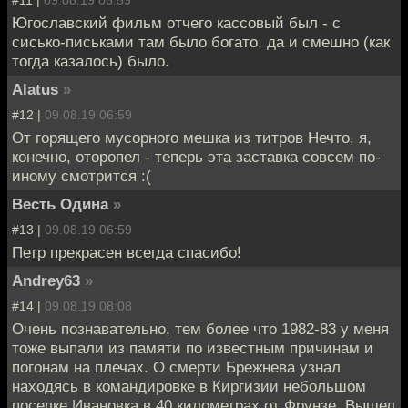
#11 |
09.08.19 06:59
Югославский фильм отчего кассовый был - с
сисько-письками там было богато, да и смешно (как
тогда казалось) было.
Alatus
»
#12 |
09.08.19 06:59
От горящего мусорного мешка из титров Нечто, я,
конечно, оторопел - теперь эта заставка совсем по-
иному смотрится :(
Весть Одина
»
#13 |
09.08.19 06:59
Петр прекрасен всегда спасибо!
Andrey63
»
#14 |
09.08.19 08:08
Очень познавательно, тем более что 1982-83 у меня
тоже выпали из памяти по известным причинам и
погонам на плечах. О смерти Брежнева узнал
находясь в командировке в Киргизии небольшом
поселке Ивановка в 40 километрах от Фрунзе. Вышел