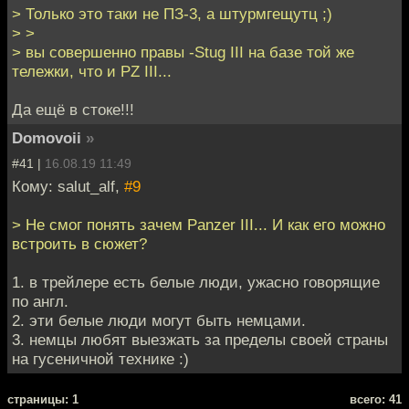
> Только это таки не ПЗ-3, а штурмгещутц ;)
> >
> вы совершенно правы -Stug III на базе той же
тележки, что и PZ III...
Да ещё в стоке!!!
Domovoii
»
#41 |
16.08.19 11:49
Кому: salut_alf,
#9
> Не смог понять зачем Panzer III... И как его можно
встроить в сюжет?
1. в трейлере есть белые люди, ужасно говорящие
по англ.
2. эти белые люди могут быть немцами.
3. немцы любят выезжать за пределы своей страны
на гусеничной технике :)
cтраницы: 1
всего: 41