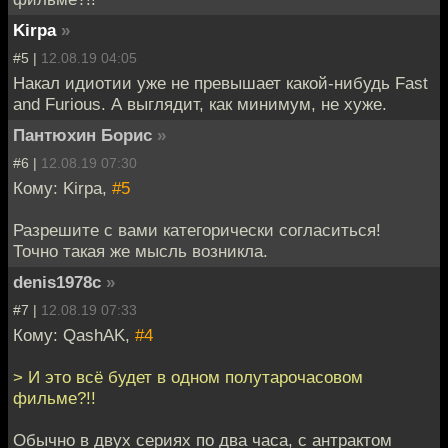
Kirpa
»
#5 |
12.08.19 04:05
Накал идиотии уже не превышает какой-нибудь Fast
and Furious. А выглядит, как минимум, не хуже.
Пантюхин Борис
»
#6 |
12.08.19 07:30
Кому: Kirpa,
#5
Разрешите с вами категорически согласиться!
Точно такая же мысль возникла.
denis1978c
»
#7 |
12.08.19 07:33
Кому: QashAK,
#4
> И это всё будет в одном полутарочасовом
фильме?!!
Обычно в двух сериях по два часа, с антрактом