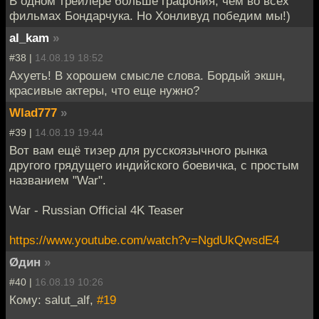
В одном трейлере больше графония, чем во всех
фильмах Бондарчука. Но Хонливуд победим мы!)
al_kam
»
#38 |
14.08.19 18:52
Ахуеть! В хорошем смысле слова. Бордый экшн,
красивые актеры, что еще нужно?
Wlad777
»
#39 |
14.08.19 19:44
Вот вам ещё тизер для русскоязычного рынка
другого грядущего индийского боевичка, с простым
названием "War".
War - Russian Official 4K Teaser
https://www.youtube.com/watch?v=NgdUkQwsdE4
Øдин
»
#40 |
16.08.19 10:26
Кому: salut_alf,
#19