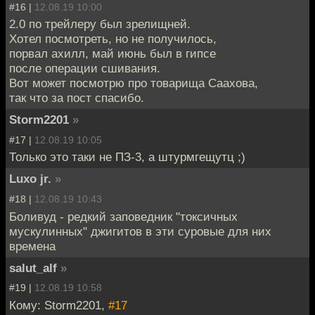
#16 |
12.08.19 10:00
2.0 по трейлеру был зрелищней.
Хотел посмотреть, но не получилось,
порвал ахилл, май июнь был в гипсе
после операции сшивания.
Вот может посмотрю про товарища Саахова,
так что за пост спасибо.
Storm2201
»
#17 |
12.08.19 10:05
Только это таки не ПЗ-3, а штурмгещутц ;)
Luxo jr.
»
#18 |
12.08.19 10:43
Боливуд - редкий заповедник "токсичных
мускулинных" джигитов в эти суровые для них
времена
salut_alf
»
#19 |
12.08.19 10:58
Кому: Storm2201,
#17