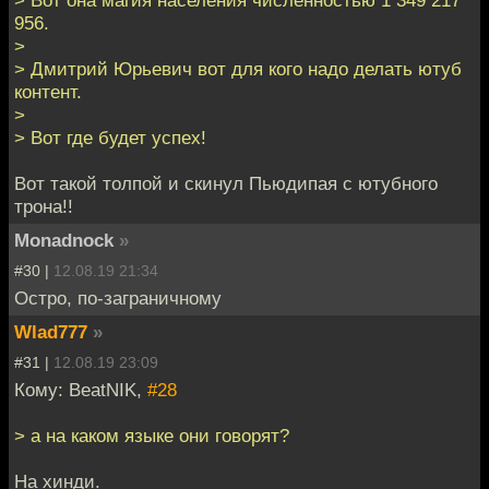
> Вот она магия населения численностью 1 349 217
956.
>
> Дмитрий Юрьевич вот для кого надо делать ютуб
контент.
>
> Вот где будет успех!
Вот такой толпой и скинул Пьюдипая с ютубного
трона!!
Monadnock
»
#30 |
12.08.19 21:34
Остро, по-заграничному
Wlad777
»
#31 |
12.08.19 23:09
Кому: BeatNIK,
#28
> а на каком языке они говорят?
На хинди.