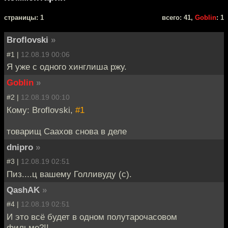
cтраницы: 1
всего: 41,
Goblin
: 1
Broflovski
»
#1 |
12.08.19 00:06
Я уже с одного хинглиша ржу.
Goblin
»
#2 |
12.08.19 00:10
Кому: Broflovski,
#1
товарищ Саахов снова в деле
dnipro
»
#3 |
12.08.19 02:51
Пиз....ц вашему Голливуду (с).
QashAK
»
#4 |
12.08.19 02:51
И это всё будет в одном полутарочасовом
фильме?!!