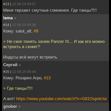
#13 |
12.08.19 09:07
Меня терзают смутные сомнения. Где танцы?!!!
lema
»
#14 |
12.08.19 09:38
Кому: salut_alf,
#9
> Не смог понять зачем Panzer III... И как его можно
встроить в сюжет?
Индусы всё могут встроить
Cергей
»
#15 |
12.08.19 09:44
Кому: Розарио Агро,
#13
> Где танцы?!!!
А вот!
https://www.youtube.com/watch?v=G81Ospnlctw
gnober
»