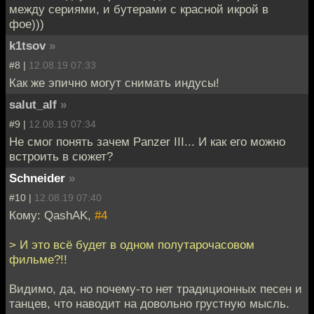
между сериями, и бутерами с красной икрой в
фое)))
k1tsov
»
#8 |
12.08.19 07:33
Как же эпично могут снимать индусы!
salut_alf
»
#9 |
12.08.19 07:34
Не смог понять зачем Panzer III... И как его можно
встроить в сюжет?
Schneider
»
#10 |
12.08.19 07:40
Кому: QashAK,
#4
> И это всё будет в одном полутарочасовом
фильме?!!
Видимо, да, но почему-то нет традиционных песен и
танцев, что наводит на довольно грустную мысль.