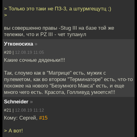
> Только это таки не ПЗ-3, а штурмгещутц ;)
>
вы совершенно правы -Stug III на базе той же
тележки, что и PZ III - чет тупанул
Утконосиха
»
#20 |
12.08.19 11:05
Какие сочные дяденьки!!!
Так, слоумо как в "Матрице" есть, мужик с
пулеметом, как во втором "Терминаторе" есть, что-то
похожее на нового "Безумного Макса" есть, и еще
много чего есть. Красота, Голливуд умоется!!!
Schneider
»
#21 |
12.08.19 11:12
Кому: Cергей,
#15
> А вот!