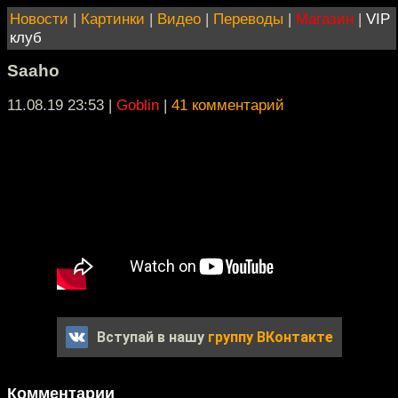
Новости
|
Картинки
|
Видео
|
Переводы
|
Магазин
|
VIP
клуб
Saaho
11.08.19 23:53
|
Goblin
|
41 комментарий
Вступай в нашу
группу ВКонтакте
Комментарии