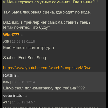
> Меня терзают смутные сомнения. Где танцы?!!!
Там была любовная сцена, где ходят по воде.
Видимо, в трейлер нет смысла ставить танцы.
И так понятно, что будут.
Wlad777
»
#35 |
13.08.19 01:18
Ещё милоты вам в тред. :)
Saaho - Enni Soni Song
https://www.youtube.com/watch?v=vpzitzyMRwc
Rattlin
»
#36 |
13.08.19 12:14
Шнур снял полнометражку про Уебана????
veterinator
»
#37 |
14.08.19 14:57