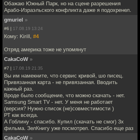
Обажаю Южный Парк, но на сцене разрешения
Арабо-Израэльского конфликта даже я подохренел.
gmuriel
»
#6 |
17.08.19 13:24
Кому: Kirill,
#4
Отряд америка тоже не упомянут
CakaCoW
»
#7 |
17.08.19 21:35
Вы им намекните, что сервис кривой, шо писец.
Привязанная карта - не привязанная. Вводить
кажный раз.
Вроде было сообщение, что можно скачать - нет.
Samsung Smart TV - нет. У меня не работает
(версия? Нужно список (не)совместимости )
РТ как всегда.
А Гоблину - спасибо. Купил (скачать не смог) 3х
фильма. ЗелКнигу уже посмотрел. Спасибо еще раз
CakaCoW
»