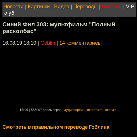
Новости
|
Картинки
|
Видео
|
Переводы
|
Магазин
|
VIP
клуб
Синий Фил 303: мультфильм "Полный
расколбас"
16.08.19 18:10
|
Goblin
|
14 комментариев
12:00
|
583907 просмотров
|
аудиоверсия
|
вконтакте
|
скачать
Смотреть в правильном переводе Гоблина