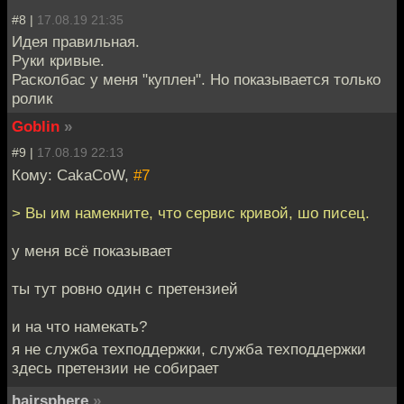
#8 |
17.08.19 21:35
Идея правильная.
Руки кривые.
Расколбас у меня "куплен". Но показывается только
ролик
Goblin
»
#9 |
17.08.19 22:13
Кому: CakaCoW,
#7
> Вы им намекните, что сервис кривой, шо писец.
у меня всё показывает
ты тут ровно один с претензией
и на что намекать?
я не служба техподдержки, служба техподдержки
здесь претензии не собирает
hairsphere
»