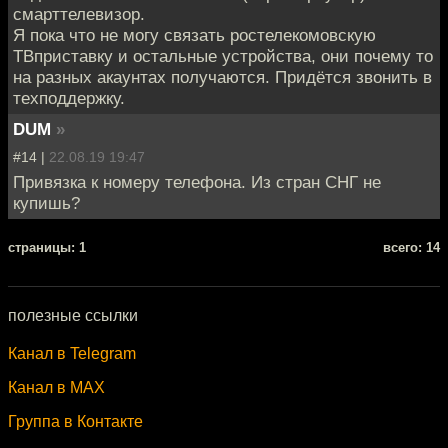
смарттелевизор.
Я пока что не могу связать ростелекомовскую
ТВприставку и остальные устройства, они почему то
на разных акаунтах получаются. Придётся звонить в
техподдержку.
DUM
»
#14 |
22.08.19 19:47
Привязка к номеру телефона. Из стран СНГ не
купишь?
cтраницы: 1
всего: 14
полезные ссылки
Канал в Telegram
Канал в MAX
Группа в Контакте