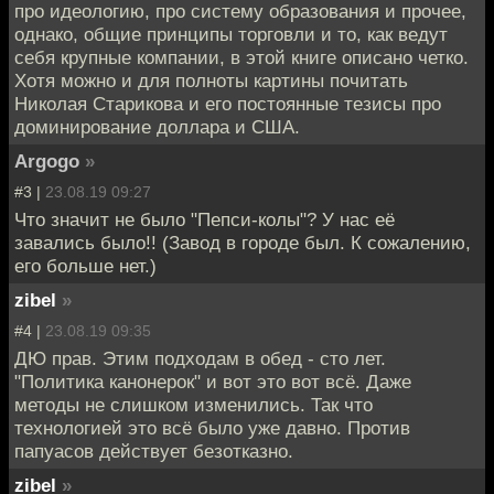
про идеологию, про систему образования и прочее,
однако, общие принципы торговли и то, как ведут
себя крупные компании, в этой книге описано четко.
Хотя можно и для полноты картины почитать
Николая Старикова и его постоянные тезисы про
доминирование доллара и США.
Argogo
»
#3 |
23.08.19 09:27
Что значит не было "Пепси-колы"? У нас её
завались было!! (Завод в городе был. К сожалению,
его больше нет.)
zibel
»
#4 |
23.08.19 09:35
ДЮ прав. Этим подходам в обед - сто лет.
"Политика канонерок" и вот это вот всё. Даже
методы не слишком изменились. Так что
технологией это всё было уже давно. Против
папуасов действует безотказно.
zibel
»