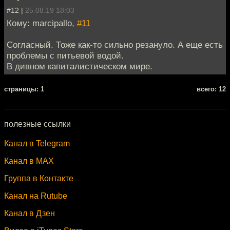
#12 |
25.08.19 18:03
Кому: marcipallo,
#11
Согласный. Тоже как-то сильно резануло. А еще есть
проблемы с питьевой водой.
В дивном капиталистическом мире.
cтраницы: 1
всего: 12
полезные ссылки
Канал в Telegram
Канал в MAX
Группа в Контакте
Канал на Rutube
Канал в Дзен