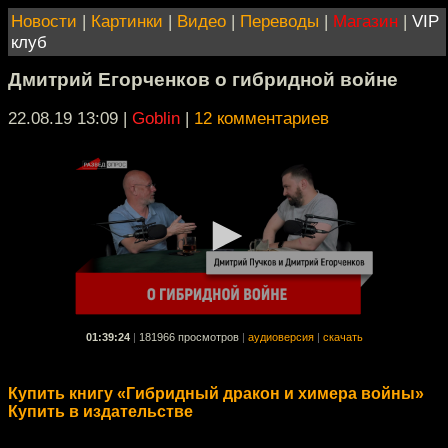
Новости
|
Картинки
|
Видео
|
Переводы
|
Магазин
|
VIP
клуб
Дмитрий Егорченков о гибридной войне
22.08.19 13:09
|
Goblin
|
12 комментариев
01:39:24
|
181966 просмотров
|
аудиоверсия
|
скачать
Купить книгу «Гибридный дракон и химера войны»
Купить в издательстве