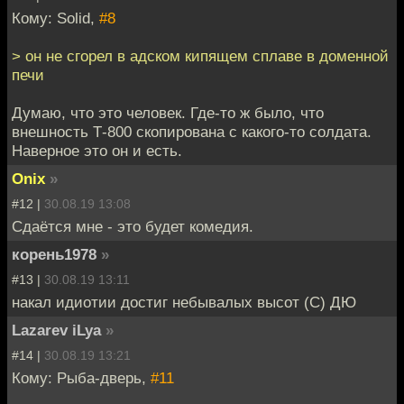
Кому: Solid,
#8
> он не сгорел в адском кипящем сплаве в доменной
печи
Думаю, что это человек. Где-то ж было, что
внешность Т-800 скопирована с какого-то солдата.
Наверное это он и есть.
Onix
»
#12 |
30.08.19 13:08
Сдаётся мне - это будет комедия.
корень1978
»
#13 |
30.08.19 13:11
накал идиотии достиг небывалых высот (С) ДЮ
Lazarev iLya
»
#14 |
30.08.19 13:21
Кому: Рыба-дверь,
#11