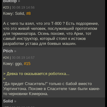
Buktop
»
#23 |
30.08.19 14:56
Кому: Solid,
#8
А с чего ты взял, что это Т-800 ? Есть подозрение,
что это живой человек, послуживший прототипом
для терминатора. Осень похоже, что Арни, тот
самый инструктор, который стоял к истоков
разработки устава для боевых машин.
Ptich
»
#24 |
30.08.19 14:57
Кому: ggo,
#15
> Девка то оказывается роботиха...
>
"Да придет Спаситель!" только с бабой вместо
Уортингтона. Похоже в Спасителе таки были какие-
то черновики Кэмерона.
Solid
»