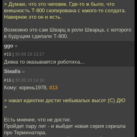
> Думаю, что это человек. Где-то ж было, что
внешность Т-800 скопирована с какого-то солдата.
Наверное это он и есть.
Возможно это сам Шварц в роли Шварца, с которого
в будущем сделали Т-800.
ggo
»
#15 |
30.08.19 13:27
Девка то оказывается роботиха...
Stealls
»
#16 |
30.08.19 14:10
Кому: корень1978,
#13
> накал идиотии достиг небывалых высот (С) ДЮ
>
Есть мнение, что не достиг.
Пройдет пару лет - и выйдет новая серия сериала
про Терминатора.