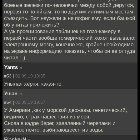
боевые железки по-человечьи между собой дерутся,
норовя то по яйкам, то по другим интимным местам
съездить. Вот неужели ж не пофиг ему, если башкой
об унитаз приложить?
А уж проецирование табличек на глаз-камеру в
первой части вообще гомерический хохот вызывало:
электронному мозгу, конечно же, крайне необходимо
на экране информацию показать, чтобы он ее оттуда
читал :-)
Yants
»
#53 |
02.09.19 13:35
Унылая херня, какая-то.
Ушан
»
#54 |
02.09.19 19:57
У Америки ,как у морской державы, генетический,
видимо, страх нашествия из моря.
Снова в кадре берег, заваленный черепами и
ужасное нечто, выбирающееся из воды.
FlankerN
»