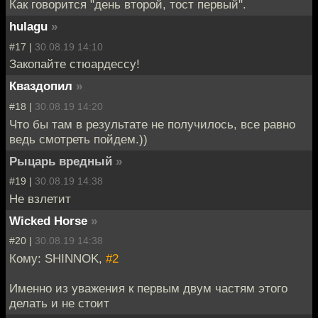
Как говорится "день второй, тост первый".
hulagu
»
#17 |
30.08.19 14:10
Закопайте стюардессу!
Кваздопил
»
#18 |
30.08.19 14:20
Что бы там в результате не получилось, все равно
ведь смотреть пойдем.))
Рыцарь вредный
»
#19 |
30.08.19 14:38
Не взлетит
Wicked Horse
»
#20 |
30.08.19 14:38
Кому: SHINNOK,
#2
Именно из уважения к первым двум частям этого
делать и не стоит