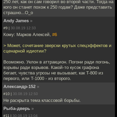
250 лет, как он сам говорил во второй части. Тогда на
кого он станет похож к 250 годам? Даже представить
страшно...О_о
Andy James
»
#9 |
30.08.19 12:33
Кому: Марков Алексей,
#6
> Может, сочетание зверски крутых спецэффектов и
сценарной идиотии?
Возможно. Уклон в аттракцион. Погони ради погонь,
взрывы ради взрывов. Какой-то кусок графона
бегает, чувства угрозы не вызывает, как T-800 из
первого, или T-1000 - из второго.
Александр-152
»
#10 |
30.08.19 12:50
Не раскрыта тема классовой борьбы.
Рыба-дверь
»
#11 |
30.08.19 13:04