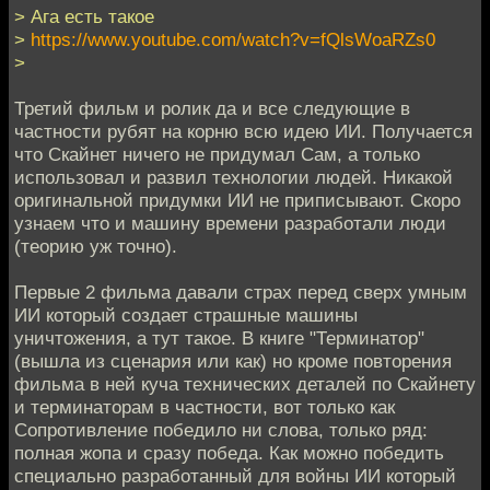
> Ага есть такое
>
https://www.youtube.com/watch?v=fQlsWoaRZs0
>
Третий фильм и ролик да и все следующие в
частности рубят на корню всю идею ИИ. Получается
что Скайнет ничего не придумал Сам, а только
использовал и развил технологии людей. Никакой
оригинальной придумки ИИ не приписывают. Скоро
узнаем что и машину времени разработали люди
(теорию уж точно).
Первые 2 фильма давали страх перед сверх умным
ИИ который создает страшные машины
уничтожения, а тут такое. В книге "Терминатор"
(вышла из сценария или как) но кроме повторения
фильма в ней куча технических деталей по Скайнету
и терминаторам в частности, вот только как
Сопротивление победило ни слова, только ряд:
полная жопа и сразу победа. Как можно победить
специально разработанный для войны ИИ который