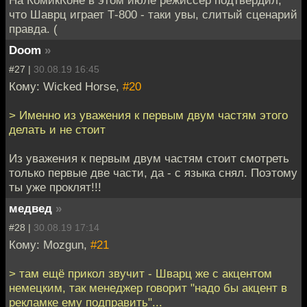
На КомикКоне в этом июле режиссёр подтвердил,
что Шаврц играет Т-800 - таки увы, слитый сценарий
правда. (
Doom
»
#27 |
30.08.19 16:45
Кому: Wicked Horse,
#20
> Именно из уважения к первым двум частям этого
делать и не стоит
Из уважения к первым двум частям стоит смотреть
только первые две части, да - с языка снял. Поэтому
ты уже проклят!!!
медвед
»
#28 |
30.08.19 17:14
Кому: Mozgun,
#21
> там ещё прикол звучит - Шварц же с акцентом
немецким, так менеджер говорит "надо бы акцент в
рекламке ему подправить"...