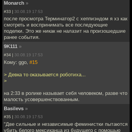
Monarch
»
#33 |
30.08.19 17:53
после просмотра Терминатор2 с хеппиэндом я хз как
смотреть и воспринимать все последующие
поделки. Это же никак не налазит на произошедшие
ранее события.
9K111
»
#34 |
30.08.19 17:53
Кому: ggo,
#15
> Девка то оказывается роботиха...
>
на 2:33 в ролике называет себя человеком, разве что
малость усовершенствованным.
Basilevs
»
#35 |
30.08.19 17:53
"Две сильные и независимые феминистки пытаются
убить белого мексиканца из будущего с помощью