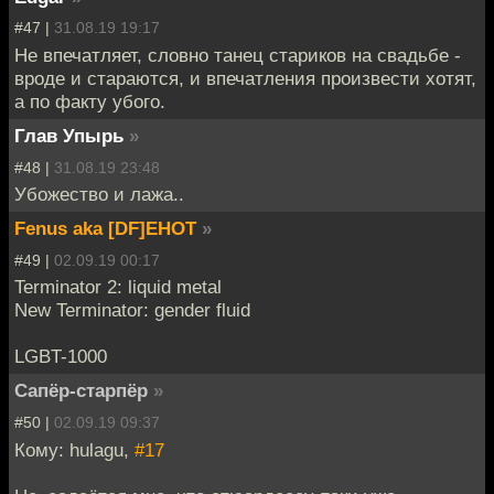
#47 |
31.08.19 19:17
Не впечатляет, словно танец стариков на свадьбе -
вроде и стараются, и впечатления произвести хотят,
а по факту убого.
Глав Упырь
»
#48 |
31.08.19 23:48
Убожество и лажа..
Fenus aka [DF]EHOT
»
#49 |
02.09.19 00:17
Terminator 2: liquid metal
New Terminator: gender fluid
LGBT-1000
Сапёр-старпёр
»
#50 |
02.09.19 09:37
Кому: hulagu,
#17