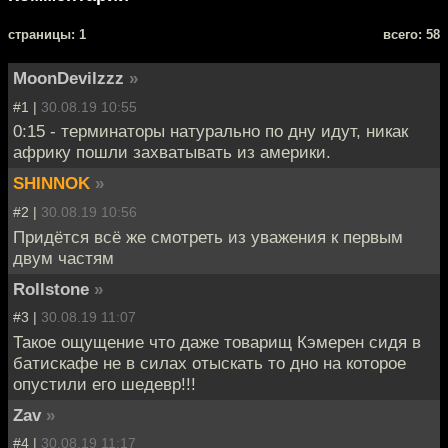
cтраницы: 1
всего: 58
MoonDevilzzz
»
#1 |
30.08.19 10:55
0:15 - терминаторы натурально по дну идут, никак
африку пошли захватывать из америки.
SHINNOK
»
#2 |
30.08.19 10:56
Придётся всё же смотреть из уважения к первым
двум частям
Rollstone
»
#3 |
30.08.19 11:07
Такое ощущение что даже товарищ Кэмерен сидя в
батискафе не в силах отыскать то дно на которое
опустили его шедевр!!!
Zav
»
#4 |
30.08.19 11:17