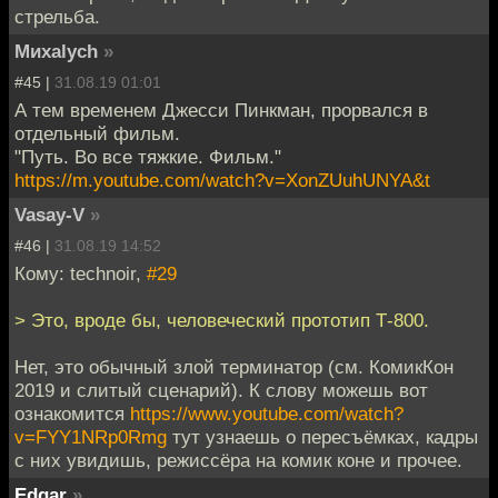
стрельба.
Миxalych
»
#45 |
31.08.19 01:01
А тем временем Джесси Пинкман, прорвался в
отдельный фильм.
"Путь. Во все тяжкие. Фильм."
https://m.youtube.com/watch?v=XonZUuhUNYA&t
Vasay-V
»
#46 |
31.08.19 14:52
Кому: technoir,
#29
> Это, вроде бы, человеческий прототип Т-800.
Нет, это обычный злой терминатор (см. КомикКон
2019 и слитый сценарий). К слову можешь вот
ознакомится
https://www.youtube.com/watch?
v=FYY1NRp0Rmg
тут узнаешь о пересъёмках, кадры
с них увидишь, режиссёра на комик коне и прочее.
Edgar
»