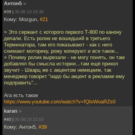
Антон5
»
#39 |
30.08.19 19:36
Кому: Mozgun,
#21
> Это сержант с которого первого Т-800 по канону
делали. Есть ролик не вошедший в третьего
Терминатора, там его показывают - как с него
снимают моторику, рожу копируют и все такое...
> Почему ролик вырезали - не могу понять, он там
добавлял бы смысла истории...там ещё прикол
звучит - Шварц же с акцентом немецким, так
менеджер говорит "надо бы акцент в рекламке ему
подправить"...
Ага есть такое
https://www.youtube.com/watch?v=fQlsWoaRZs0
karan
»
#40 |
30.08.19 21:03
Кому: Антон5,
#39