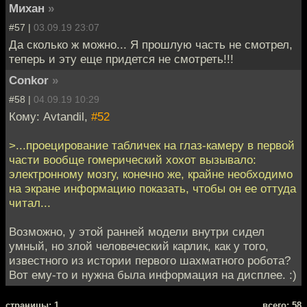
Михан
»
#57 |
03.09.19 23:07
Да сколько ж можно... Я прошлую часть не смотрел,
теперь и эту еще придется не смотреть!!!
Conkor
»
#58 |
04.09.19 10:29
Кому: Avtandil,
#52
>...проецирование табличек на глаз-камеру в первой
части вообще гомерический хохот вызывало:
электронному мозгу, конечно же, крайне необходимо
на экране информацию показать, чтобы он ее оттуда
читал...
Возможно, у этой ранней модели внутри сидел
умный, но злой человеческий карлик, как у того,
известного из истории первого шахматного робота?
Вот ему-то и нужна была информация на дисплее. :)
cтраницы: 1
всего: 58