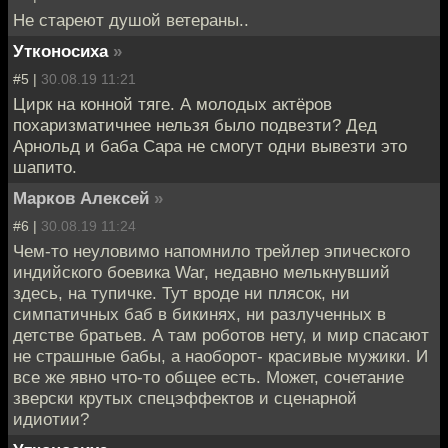
Не стареют душой ветераны..
Утконосиха
»
#5 |
30.08.19 11:21
Цирк на конной тяге. А молодых актёров
похаризматичнее нельзя было подвезти? Дед
Арнольд и баба Сара не смогут одни вывезти это
шапито.
Марков Алексей
»
#6 |
30.08.19 11:24
Чем-то неуловимо напомнило трейлер эпического
индийского боевика War, недавно мелькнувший
здесь, на тупичке. Тут вроде ни плясок, ни
симпатичных баб в бикинях, ни разлученных в
детстве братьев. А там роботов нету, и мир спасают
не страшные бабы, а наоборот- красивые мужики. И
все же явно что-то общее есть. Может, сочетание
зверски крутых спецэффектов и сценарной
идиотии?