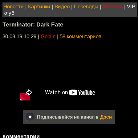
Новости
|
Картинки
|
Видео
|
Переводы
|
Магазин
|
VIP
клуб
Terminator: Dark Fate
30.08.19 10:29
|
Goblin
|
58 комментариев
Подписывайся на канал в
Дзен
Комментарии