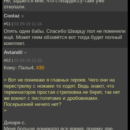
Не, задаётся мне, что стюардессу-таки уже
откопали.
Coolaz
»
#51 |
02.09.19 11:24
Опять одни бабы. Спасибо Шварцу пол не поменяли
ещё. Может геем обзовётся вот тогда будет полный
комплект.
Avtandil
»
#52 |
02.09.19 12:33
Кому: Палы4,
#30
> Вот не понимаю я главных героев. Чего они на
перестрелку с ножами то ходят. Ведь знают, что
терминаторов простая стрелковка не берет, так нет
же воюют с пистолетами и дробовиками.
Посерьезней ничего нет?
>
Дикари-с.
Меня больше донимало все время, почему две