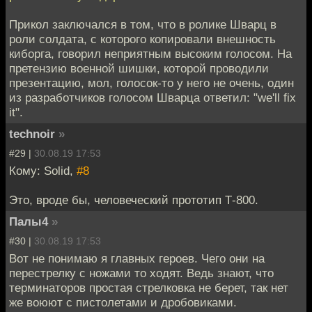
Прикол заключался в том, что в ролике Шварц в
роли солдата, с которого копировали внешность
киборга, говорил неприятным высоким голосом. На
претензию военной шишки, которой проводили
презентацию, мол, голосок-то у него не очень, один
из разработчиков голосом Шварца ответил: "we'll fix
it".
technoir
»
#29 |
30.08.19 17:53
Кому: Solid,
#8
Это, вроде бы, человеческий прототип Т-800.
Палы4
»
#30 |
30.08.19 17:53
Вот не понимаю я главных героев. Чего они на
перестрелку с ножами то ходят. Ведь знают, что
терминаторов простая стрелковка не берет, так нет
же воюют с пистолетами и дробовиками.