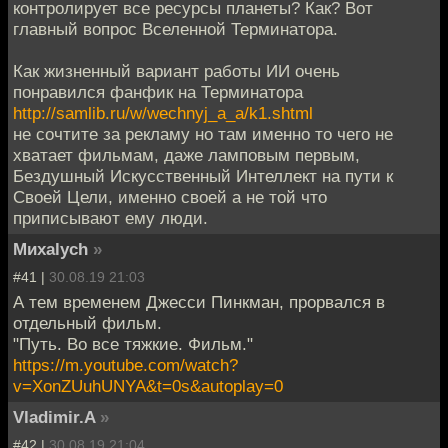
контролирует все ресурсы планеты? Как? Вот
главный вопрос Вселенной Терминатора.
Как жизненный вариант работы ИИ очень
понравился фанфик на Терминатора
http://samlib.ru/w/wechnyj_a_a/k1.shtml
не сочтите за рекламу но там именно то чего не
хватает фильмам, даже ламповым первым,
Бездушный Искусственный Интеллект на пути к
Своей Цели, именно своей а не той что
приписывают ему люди.
Миxalych
»
#41 |
30.08.19 21:03
А тем временем Джесси Пинкман, прорвался в
отдельный фильм.
"Путь. Во все тяжкие. Фильм."
https://m.youtube.com/watch?
v=XonZUuhUNYA&t=0s&autoplay=0
Vladimir.A
»
#42 |
30.08.19 21:04