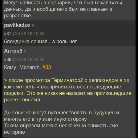
Могут написать в сценарии, что был бэкап базы
данных, да и вообще негр был не главным в
разработке.
pavlikadze
»
#37 |
30.08.19 19:36
блондинка сочная , а роль нет
Антон5
»
#38 |
30.08.19 19:36
Кому: Monarch,
#33
> после просмотра Терминатор2 с хеппиэндом я хз
как смотреть и воспринимать все последующие
поделки. Это же никак не налазит на произошедшие
ранее события.
Дык они же могут путешествовать в будущее и
менять его в ту или иную сторону
Таким образом можно бесконечно снимать сие
историю