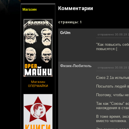
Комментарии
Магазин
cтраницы: 1
GrUm
отправлено 30.08.19 
"Как повысить себ
повысятся (:
Физик-Любитель
отправлено 30.08.19 
Союз 2.1а испыты
Магазин
ОПЕРМАЙКИ
Посылать людей в 
Поэтому, чтобы не
Так как "Союзы" в
нахождения в ста
В тоже время, эк
вместо человека.