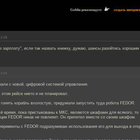
Goblin рекомендует
создать интерне
13:49
е зарплату", если так назвать книжку, думаю, шансы разойтись хороши
15:05
вали с новой, цифровой системой управления.
этом рейсе никто и не планировал.
 гонять корабль вхолостую, придумали запустить туда робота FEDOR.
сё время, пока пристыкованы к МКС, являются шкафами для всякого, то
нции FEDOR никак не повлияет. Он прилетел вместе со своим шкафом.
сперименты с FEDOR подразумеваю использования его для выхода в отк