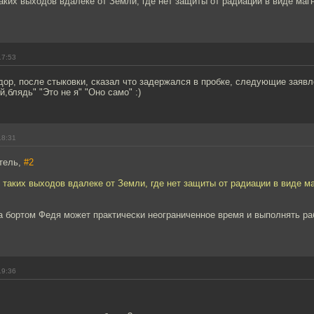
аких выходов вдалеке от Земли, где нет защиты от радиации в виде маг
17:53
дор, после стыковки, сказал что задержался в пробке, следующие заяв
,блядь" "Это не я" "Оно само" :)
18:31
тель,
#2
 таких выходов вдалеке от Земли, где нет защиты от радиации в виде м
а бортом Федя может практически неограниченное время и выполнять ра
19:36