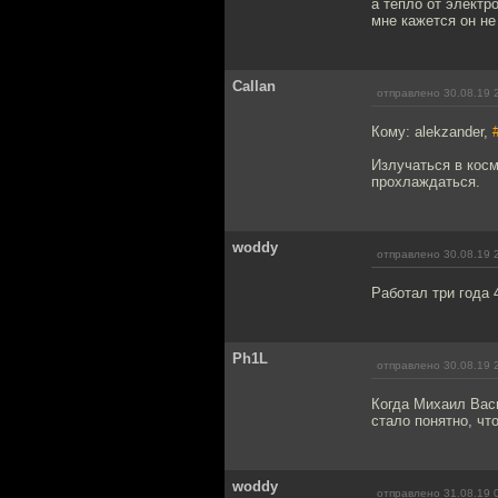
а тепло от электр
мне кажется он не
Callan
отправлено 30.08.19 
Кому: alekzander,
Излучаться в косм
прохлаждаться.
woddy
отправлено 30.08.19 
Работал три года 
Ph1L
отправлено 30.08.19 
Когда Михаил Васи
стало понятно, чт
woddy
отправлено 31.08.19 