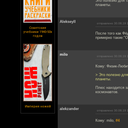
Это полезно для т
планеты.
Alekseyll
отправлено 30.08.19 
Советские
учебники 1940-50х
После того как Фё
годов
примерно такие:"Ой
milo
отправлено 30.08.19 
Кому: Физик-Люби
> Это полезно для
планеты.
Плюс находится з
космонавтов.
Империя ножей
alekzander
отправлено 30.08.19 
Кому: milo,
#4