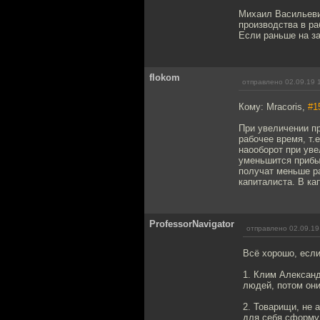
Михаил Васильеви
производства в ра
Если раньше на за
flokom
отправлено 02.09.19 
Кому: Mracoris,
#1
При увеличении п
рабочее время, т.
наооборот при уве
уменьшится прибыл
получат меньше ра
капиталиста. В ка
ProfessorNavigator
отправлено 02.09.19
Всё хорошо, если
1. Клим Александ
людей, потом они
2. Товарищи, не 
для себя сформул