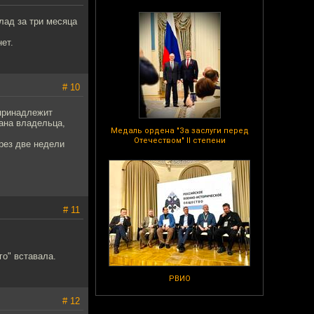
лад за три месяца
ет.
# 10
 принадлежит
рана владельца,
Медаль ордена "За заслуги перед
Отечеством" II степени
рез две недели
# 11
го" вставала.
РВИО
# 12