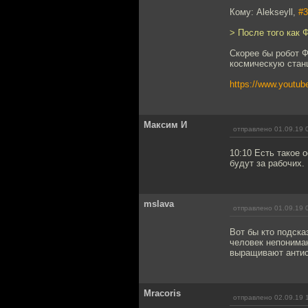
Кому: Alekseyll,
#3
> После того как 
Скорее бы робот 
космическую стан
https://www.youtu
Максим И
отправлено 01.09.19 
10:10 Есть такое 
будут за рабочих.
mslava
отправлено 01.09.19 
Вот бы кто подска
человек непонима
выращивают антисо
Mracoris
отправлено 02.09.19 