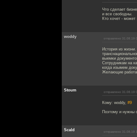
Что сделает бизн
и все свободны.
Кто хочет - может
woddy
отправлено 31.08.19 
История из жизни.
транснациональной
выемки документо
Сотрудникам на ка
когда изымем доку
Желающие работат
Stoum
отправлено 31.08.19 
Кому: woddy,
#9
Поэтому и нужны о
Scald
отправлено 31.08.19 