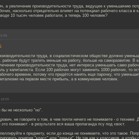
ч, а увеличение производительности труда, ведущее к уменьшению пот
бочих, насколько отрицательно влияет на потенциал рабочего класса в 
воде 10 тысяч человек работали, а теперь 100 человек?
16:58
5
роизводительности труда, в социалистическом обществе должно уменьш
е. рабочие будут тратить меньше на работу, больше на саморазвитие. В 
лечении производительности труда, нет интереса уменьшать само рабоче
ь у капиталиста. Если 100 рабочих могут заменить 1000 рабочих, то ос
бочего времени, потому что придётся нанять еще парочку, что уменьши
питализме на первом месте прибыль, а в коммунизме человек.
 18:05
 бы не несколько "но".
рович, не говорите о том, в чем почти ничего не понимаете - о технике
 это понимают - в результате вся ваша пропаганда псу под хвост.
апеллируйте к предмету, если до конца не понимаете, что это такое. Поп
ировать понятия "класс" или "деньги". Не так как у классиков, а чтобы 