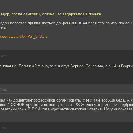
Фёдор, после стыковки, сказал что задержался в пробке
Фёдор перестал прикидываться добреньким и занялся тем за чем послан
цию.
be.com/watch?v=Pa-_9ri9C-s
09:54
основание! Если в 42-м округе выберут Бориса Юльевича, а в 14-м Георг
09:54
зал как доцентов-профессоров организовать. У них там вообще беда. А с
ющий ОСНОВ другого и не заслуживает. PS Жалко что в мягком подбр
ветский гриб. В РК 4 года идет антисоветская истерия. Могу обосноват
11:04