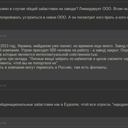
есмен в случае общей забастовки на заводе? Ликвидирует ООО. Всем ок
 попробовать устроиться в новое ООО. А он посмотрит кого брать а кого н
01:01
 2013 год, Украина, майданом уже пахнет, но времени еще много. Завод
 компании. Утром приходят 600 человек на работу - а завод закрыт. Ох
в которые являются интеллектуальной собственностью.
рты три оклада. "Личные вещи забрать из кабинетов и цехов сможете че
менты, чтоб вы не попортили их"
ь в компании могут переехать в Россию, там есть филиалы.
07:37
бщенациональные забастовки как в Еуроппе, чтоб вся отросль "народно
14:31