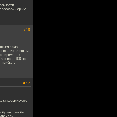
ребности
классовой борьбе.
# 16
аться само
капиталистическом
е время, т.к.
тавшиеся 100 не
т прибыль
# 17
. Дезинформируете
робуйте хотя бы
отвечали