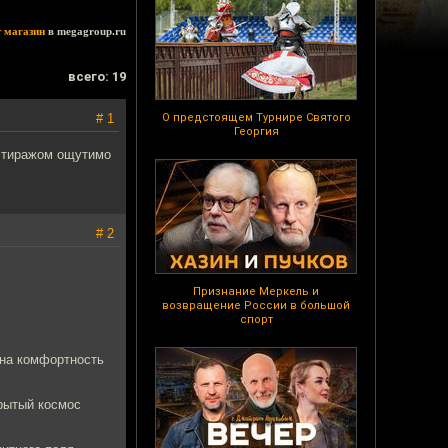
т магазин
в megagroup.ru
всего: 19
# 1
О предстоящем Турнире Святого
Георгия
м тиражом ощутимо
# 2
Признание Меркель и
возвращение России в большой
спорт
 на комфортность
рытый космос