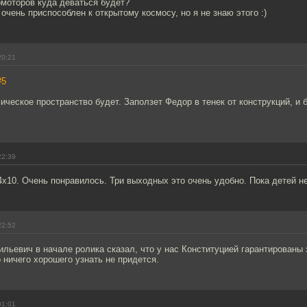
омоторов куда деваться будет?
 очень приспособлен к открытому космосу, но я не знаю этого :)
20:21
#5
ическое пространство будет. Заползет Федор в тенек от конструкций, и 
22:39
4х10. Очень понравилось. Три выходных это очень удобно. Пока детей н
22:52
льевич в начале ролика сказал, что у нас Конституцией гарантированы 
о ничего хорошего узнать не придется.
01:01