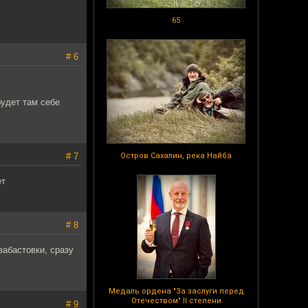
65
# 6
будет там себе
# 7
Остров Сахалин, река Найба
ет
# 8
забастовки, сразу
Медаль ордена "За заслуги перед
Отечеством" II степени
# 9