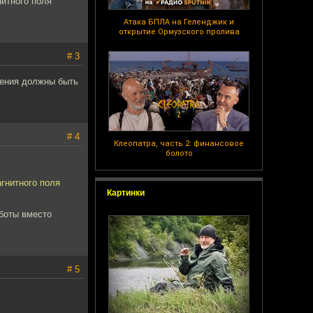
нитного поля
Атака БПЛА на Геленджик и
открытие Ормузского пролива
# 3
ления должны быть
# 4
Клеопатра, часть 2: финансовое
болото
агнитного поля
Картинки
боты вместо
# 5