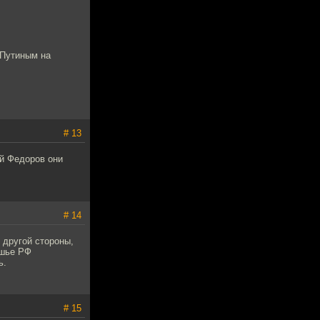
 Путиным на
# 13
ий Федоров они
# 14
 другой стороны,
юшье РФ
ь.
# 15