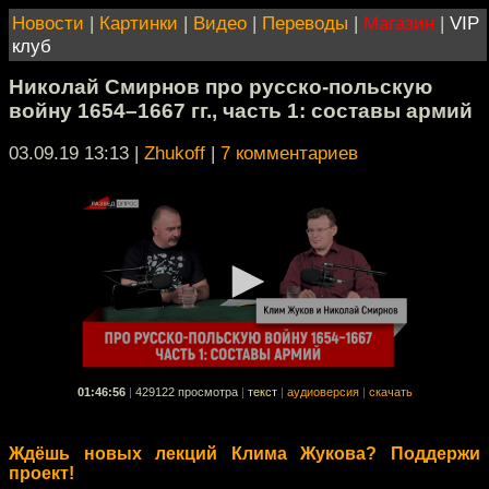
Новости
|
Картинки
|
Видео
|
Переводы
|
Магазин
|
VIP
клуб
Николай Смирнов про русско-польскую
войну 1654–1667 гг., часть 1: составы армий
03.09.19 13:13
|
Zhukoff
|
7 комментариев
01:46:56
|
429122 просмотра
|
текст
|
аудиоверсия
|
скачать
Ждёшь новых лекций Клима Жукова? Поддержи
проект!