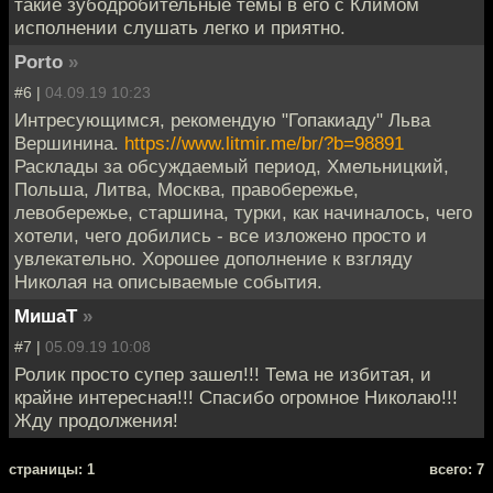
такие зубодробительные темы в его с Климом
исполнении слушать легко и приятно.
Porto
»
#6 |
04.09.19 10:23
Интресующимся, рекомендую "Гопакиаду" Льва
Вершинина.
https://www.litmir.me/br/?b=98891
Расклады за обсуждаемый период, Хмельницкий,
Польша, Литва, Москва, правобережье,
левобережье, старшина, турки, как начиналось, чего
хотели, чего добились - все изложено просто и
увлекательно. Хорошее дополнение к взгляду
Николая на описываемые события.
МишаТ
»
#7 |
05.09.19 10:08
Ролик просто супер зашел!!! Тема не избитая, и
крайне интересная!!! Спасибо огромное Николаю!!!
Жду продолжения!
cтраницы: 1
всего: 7