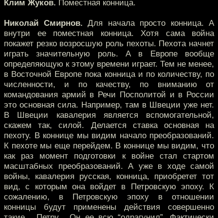
Клим Жуков.
Поместная конница.
Николай Смирнов.
Для начала просто конница. А
внутри ее поместная конница. Хотя сама война
покажет резко возросшую роль пехоты. Пехота начнет
играть значительную роль. А в Европе вообще
определяющую к этому времени играет. Тем не менее,
в Восточной Европе пока конница и по количеству, по
численности, и по качеству, по вниманию от
командования армий в Речи Посполитой и в России
это основная сила. Например, там в Швеции уже нет.
В Швеции кавалерия является вспомогательной,
скажем так, силой. Делается ставка основная на
пехоту. В коннице мы видим начало преобразований.
К пехоте мы еще перейдем. В коннице мы видим, что
как раз момент подготовки к войне стал стартом
масштабных преобразований. А уже в ходе самой
войны, кавалерия русская, конница, приобретет тот
вид, с которым она войдет в Петровскую эпоху. К
сожалению, в Петровскую эпоху в отношении
конницы будут применены действия совершенно
такие... Петру... Он ее всю “одрагунил”. Фактически