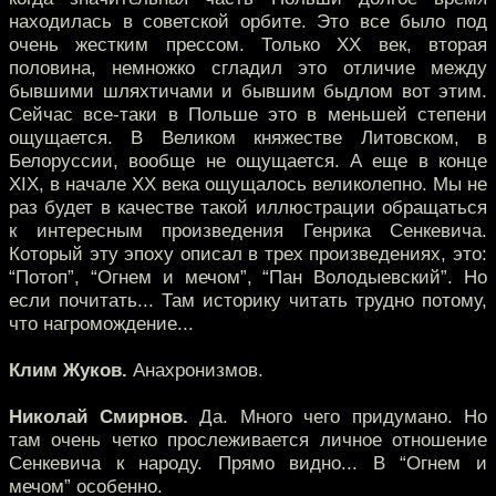
находилась в советской орбите. Это все было под
очень жестким прессом. Только XX век, вторая
половина, немножко сгладил это отличие между
бывшими шляхтичами и бывшим быдлом вот этим.
Сейчас все-таки в Польше это в меньшей степени
ощущается. В Великом княжестве Литовском, в
Белоруссии, вообще не ощущается. А еще в конце
XIX, в начале XX века ощущалось великолепно. Мы не
раз будет в качестве такой иллюстрации обращаться
к интересным произведения Генрика Сенкевича.
Который эту эпоху описал в трех произведениях, это:
“Потоп”, “Огнем и мечом”, “Пан Володыевский”. Но
если почитать... Там историку читать трудно потому,
что нагромождение...
Клим Жуков.
Анахронизмов.
Николай Смирнов.
Да. Много чего придумано. Но
там очень четко прослеживается личное отношение
Сенкевича к народу. Прямо видно... В “Огнем и
мечом” особенно.