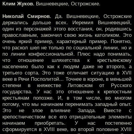
Клим Жуков.
Вишневецкие, Острожские.
Николай Смирнов.
Да. Вишневецкие, Острожские
держались дольше всех. Иеремия Вишневецкий,
один из персонажей этого восстания, он, родившись
православным, закончил свою жизнь католиком. Это
очень яркий пример, характерный пример. Понятно,
что раскол шел не только по социальной линии, но и
по линии конфессиональной. Плюс надо понимать,
что отношение шляхетства к крестьянскому
населению было как к людям даже не второго, а
третьего сорта. Это тоже отличает ситуацию в XVII
веке в Речи Посполитой... Точнее в короне, в меньшей
степени в княжестве Литовском от Русского
государства. У нас это отношение к крепостным
крестьянам попозже. И, в том числе, во многом
потому, что мы начинаем перенимать западный опыт.
Это не злое влияние Запада. Вместе с
крепостничеством все его отрицательные элементы
начинаем приобретать. У нас постепенно
сформируется в XVIII веке, во второй половине XVIII