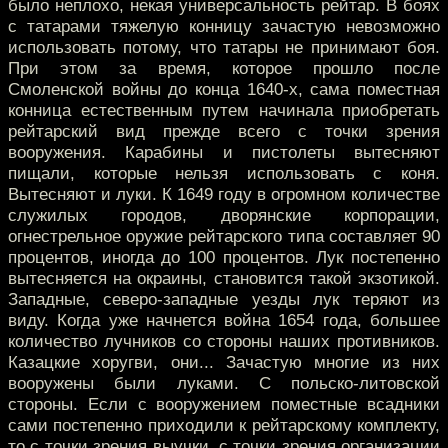
было неплохо, некая универсальность рейтар. В боях
с татарами тяжелую конницу зачастую невозможно
использовать потому, что татары не принимают боя.
При этом за время, которое прошло после
Смоленской войны до конца 1640-х, сама поместная
конница естественным путем начинала приобретать
рейтарский вид прежде всего с точки зрения
вооружения. Карабины и пистолеты вытесняют
пищали, которые нельзя использовать с коня.
Вытесняют и луки. К 1649 году в огромном количестве
служилых городов, дворянские корпорации,
огнестрельное оружие рейтарского типа составляет 90
процентов, иногда до 100 процентов. Лук постепенно
вытесняется на окраины, становится такой экзотикой.
Западные, северо-западные уезды лук теряют из
виду. Когда уже начнется война 1654 года, большее
количество лучников со стороны наших противников.
Казацкие хоругви, они... Зачастую многие из них
вооружены были луками. С польско-литовской
стороны. Если с вооружением поместные всадники
сами постепенно приходили к рейтарскому комплекту,
то с точки зрения выучки, с точки зрения организации