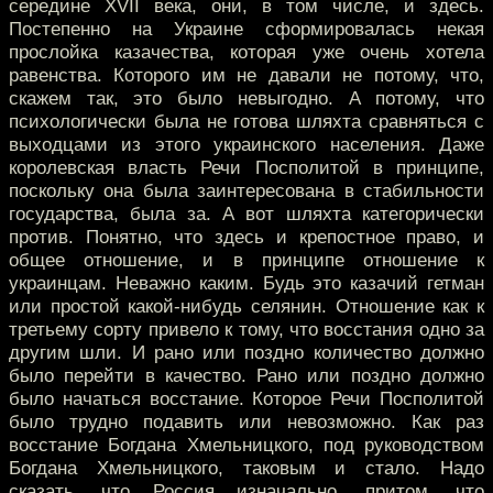
середине XVII века, они, в том числе, и здесь.
Постепенно на Украине сформировалась некая
прослойка казачества, которая уже очень хотела
равенства. Которого им не давали не потому, что,
скажем так, это было невыгодно. А потому, что
психологически была не готова шляхта сравняться с
выходцами из этого украинского населения. Даже
королевская власть Речи Посполитой в принципе,
поскольку она была заинтересована в стабильности
государства, была за. А вот шляхта категорически
против. Понятно, что здесь и крепостное право, и
общее отношение, и в принципе отношение к
украинцам. Неважно каким. Будь это казачий гетман
или простой какой-нибудь селянин. Отношение как к
третьему сорту привело к тому, что восстания одно за
другим шли. И рано или поздно количество должно
было перейти в качество. Рано или поздно должно
было начаться восстание. Которое Речи Посполитой
было трудно подавить или невозможно. Как раз
восстание Богдана Хмельницкого, под руководством
Богдана Хмельницкого, таковым и стало. Надо
сказать, что Россия изначально, притом, что