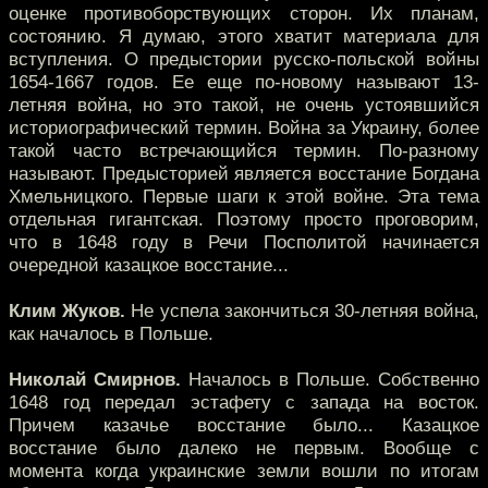
оценке противоборствующих сторон. Их планам,
состоянию. Я думаю, этого хватит материала для
вступления. О предыстории русско-польской войны
1654-1667 годов. Ее еще по-новому называют 13-
летняя война, но это такой, не очень устоявшийся
историографический термин. Война за Украину, более
такой часто встречающийся термин. По-разному
называют. Предысторией является восстание Богдана
Хмельницкого. Первые шаги к этой войне. Эта тема
отдельная гигантская. Поэтому просто проговорим,
что в 1648 году в Речи Посполитой начинается
очередной казацкое восстание...
Клим Жуков.
Не успела закончиться 30-летняя война,
как началось в Польше.
Николай Смирнов.
Началось в Польше. Собственно
1648 год передал эстафету с запада на восток.
Причем казачье восстание было... Казацкое
восстание было далеко не первым. Вообще с
момента когда украинские земли вошли по итогам