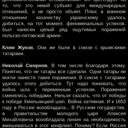
то, что это некий субъект для международных
отношений, а не просто объект. Плюс в военном
отношении казачеству украинскому удалось
добиться, на тот момент, феноменальных успехов.
Был нанесен целый ряд ощутимых поражений
польско-литовской армии.
Клим Жуков.
Они же были в союзе с крымскими
татарами.
Николай Смирнов.
В том числе благодаря этому.
Понятно, что не татары все сделали. Одни татары не
могли нанести такие поражения. В союзе с татарами
удалось этого добиться. Тут надо понимать, что
война шла с переменным успехом. Поражения
сменялись победами. Нельзя сказать, что от победы
к победе Хмельницкий шел. Война затяжная. И к 1653
году в России возобладала... В Русском государстве,
в правительстве молодого царя Алексея
Михайловича возобладала линия на необходимость
вмешиваться в этот конфликт. Почему? Если Россия