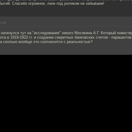
ытий. Спасибо огромное, линк под роликом не забываем!
11:45
 наткнулся тут на "исследования" некого Мосякина А.Г. Который повеств
та в 1919-1922 гг. и создании секретных банковских счетов - парашютов
а сколько вообще это соотносится с реальностью?