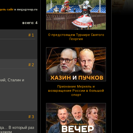
дать сайт
в megagroup.ru
всего: 4
# 1
О предстоящем Турнире Святого
Георгия
# 2
кий, Сталин и
Признание Меркель и
возвращение России в большой
спорт
# 3
а... В который раз
скажем