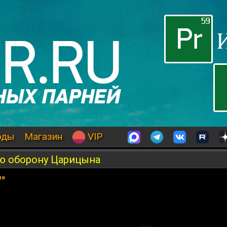
оды
Магазин
VIP
ую оборону Царицына
ия