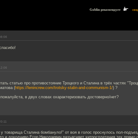
Goblin рекомендует
соз
08:06
спасибо!
12:06
тать статью про противостояние Троцкого и Сталина в трёх частях "Троц
матова (
https://lenincrew.com/trotsky-stalin-and-communism-1/
) ?
пожалуйста, в двух словах охарактеризовать достоверно/нет?
20:11
 у товарища Сталина бомбануло!" от воя в голос проснулось пол-подъезд
то и доходчиво Егор Николаевич разъясняет хитросплетения тех прямо 