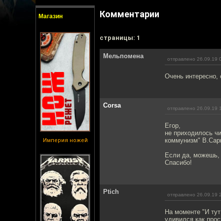
Комментарии
Магазин
cтраницы: 1
Мельпомена
отправлено 26.09.19 
Очень интересно, 
Corsa
отправлено 26.09.19 
Егор,
не приходилось чи
коммунизм" В.Сар
Империя ножей
Если да, можешь, 
Спасибо!
Ptich
отправлено 26.09.19 
На моменте "И тут
удивился как прос