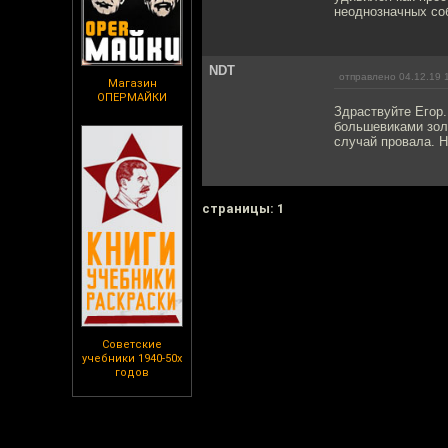
неоднозначных соб
NDT
отправлено 04.12.19 
Магазин
ОПЕРМАЙКИ
Здраствуйте Егор.
большевиками золо
случай провала. Н
cтраницы: 1
Советские
учебники 1940-50х
годов