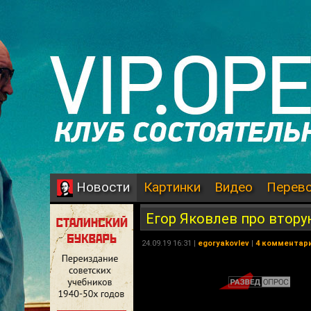
Картинки
Видео
Перев
Новости
Егор Яковлев про втор
24.09.19 16:31 |
egoryakovlev
|
4 комментар