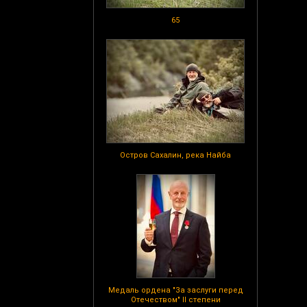
65
Остров Сахалин, река Найба
Медаль ордена "За заслуги перед
Отечеством" II степени