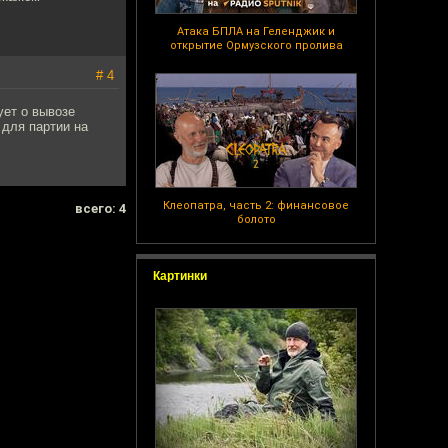
Атака БПЛА на Геленджик и
открытие Ормузского пролива
# 4
ует о вывозе
 для партии на
Клеопатра, часть 2: финансовое
всего: 4
болото
Картинки