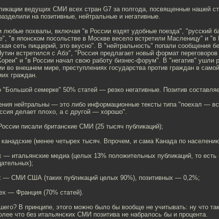
ликации ведущих СМИ всех стран G7 за полгода, посвященные нашей ст
разделили на позитивные, нейтральные и негативные.
и любые похвалы, включая "в России ездят удобные поезда", "русский б
", "в японском посольстве в Москве весело встретили Масленицу" и "в
кая сеть пиццерий, это вкусно". В "нейтральность" попали сообщения бе
утин встретился с Абэ", "Россия предлагает новый формат переговоров
ореи" и "в России начал свою работу бизнес-форум". В "негатив" ушли 
и во внешнем мире, преступлениях государства против граждан в самой
мих граждан.
о "Большой семерке" 50% статей — резко негативные. Позитив составляе
ния нейтральны — это либо информационные тексты типа "поехал — вст
ссия делает плохо, а с другой — хорошо".
оссии писали британские СМИ (25 тысяч публикаций);
канадские (менее четырех тысяч. Впрочем, и сама Канада по населению
х — итальянские медиа (целых 13% положительных публикаций, то есть 
цательных);
х — СМИ США (таких публикаций целых 90%), позитивных — 0,2%;
ех — Франция (70% статей).
шего? В принципе, этого можно было бы вообще не учитывать: ну что та
олее что без итальянских СМИ позитива не набралось бы и процента.