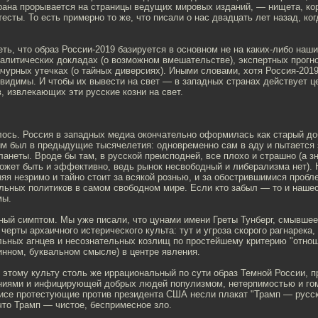
трана прорывается на страницы ведущих мировых изданий, — нищета, ко
тесты. То есть примерно то же, что писали о нас двадцать лет назад, ко
еть, что образ России-2019 базируется в основном не на каких-либо наш
налитических докладах (о возможном вмешательстве), экспертных прогн
ычурных утечках (о тайных диверсиях). Иными словами, хотя Россия-201
евидимы. И чтобы их вывести на свет — в западных странах действует 
 извлекающих эти русские козни на свет.
лось. Россия в западных медиа окончательно оформилась как старый до
им был в предыдущие тысячелетия: одновременно сам в аду и пытается 
анеты. Вроде бы там, в русской преисподней, все плохо и страшно (а зн
ожет быть и эффективно, ведь рынок несвободный и либерализма нет). 
яя незримо и тайно стоит за всякой рознью, и за обострившимися пробл
льных политиков в самом свободном мире. Если кто забыл — то и нашес
мы.
сный симптом. Мы уже писали, что цунами имени Греты Тунберг, смывше
 черты архаичного истерического культа: тут и угроза скорого рагнарека,
ьных агнцев и несознательных козлищ по простейшему критерию "отноше
инном, буквальном смысле) в центре явления.
к этому культу столь же иррациональный по сути образ Темной России,
ниями и инфицирующей добрых людей популизмом, нетерпимостью и гом
исе протестующие против президента США несли плакат "Трамп — русски
что Трамп — чистое, беспримесное зло.