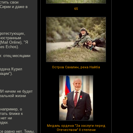
стить свои
 Сирии и даже в
65
протестующих,
иностранным
ail Online), "Я
Les Echos).
я: отец месяцами
Остров Сахалин, река Найба
едача Курил
ации").
МИ ничем не будет
реальной жизни
 например, о
тать ближе к
 нет ни
едки.
Медаль ордена "За заслуги перед
Отечеством" II степени
се равно нет. Темы,