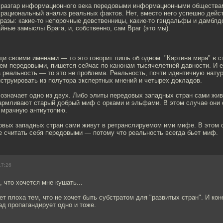
в разгар информационного века передовыми информационными общества
 рациональный анализ реальных фактов. Нет, вместо него успешно дейс
разы: какие-то непорочные девственницы, какие-то гэндальфы и дамблд
ные замыслы Врага, и, собственно, сам Враг (это мы).
и своими именами — то это говорит лишь об одном. "Картина мира" в с
ем передовыми, пишется сейчас по канонам тысячелетней давности. И е
 реальность — то это не проблема. Реальность, почти идентичную нату
струировать из полутора экспертных мнений и четырех докладов.
 означает одно из двух. Либо элиты передовых западных стран сами жив
армливают старый добрый миф с орками и эльфами. В этом случае они 
 мрачную антиутопию.
овых западных стран сами живут в ретранслируемом ими мифе. В этом 
е считать себя передовыми — потому что реальность всегда бьет миф.
17:26
, что хочется мне кушать...
ет плоха тем, что не хочет быть субстратом для "развитых стран". И кон
д пропагандирует одно и тоже.