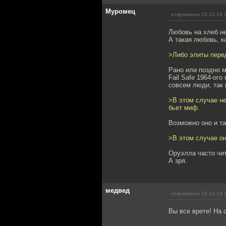
Муромец
отправлено 15.10.19 
Любовь на хлеб н
А такая любовь, к
>Либо элиты пере
Рано или поздно 
Fail Safe 1964-ог
совсем люди, так 
>В этом случае н
бьет миф.
Возможно оно и та
>В этом случае о
Оруэлла часто чит
А зря.
медвед
отправлено 15.10.19 
Вы все врете! На 