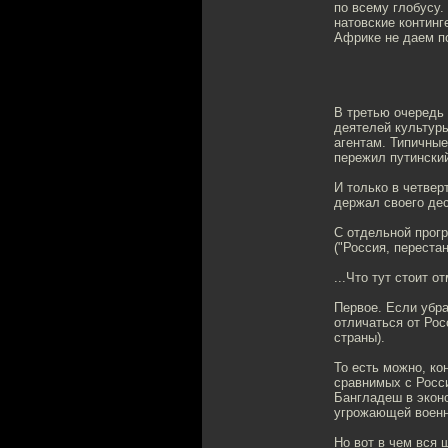
по всему глобусу
натовские континг
Африке не даем п
В третью очередь
деятелей культуры
агентам. Типичные
пережил путинский
И только в четве
держал своего дес
С отдельной прог
("Россия, переста
...Что тут стоит о
Первое. Если убр
отличаться от Рос
страны).
То есть можно, ко
сравнимых с Росс
Бангладеш в эконо
угрожающей военн
Но вот в чем вся 