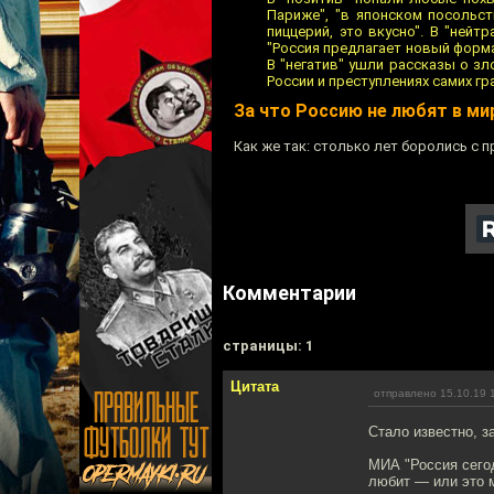
Париже", "в японском посольс
пиццерий, это вкусно". В "нейт
"Россия предлагает новый форма
В "негатив" ушли рассказы о з
России и преступлениях самих гр
За что Россию не любят в ми
Как же так: столько лет боролись с
Комментарии
cтраницы: 1
Цитата
отправлено 15.10.19 
Стало известно, з
МИА "Россия сегод
любит — или это 