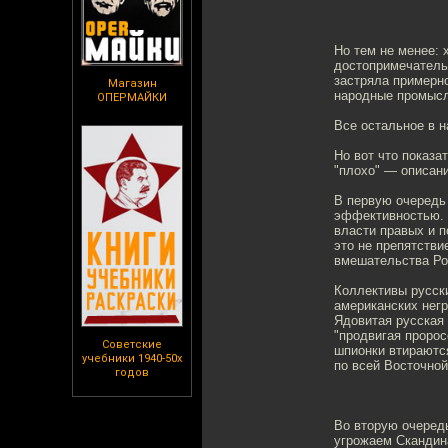
Но тем не менее: 
достопримечатель
застряла примерно
Магазин
народные промыслы
ОПЕРМАЙКИ
Все остальное в н
Но вот что показа
"плохо" — описан
В первую очередь
эффективностью. 
власти правых и п
это не препятстви
вмешательства Рос
Коллективы русски
американских негр
Ядовитая русская 
"продвигая пророс
Советские
шпионки втираютс
учебники 1940-50х
по всей Восточной
годов
Во вторую очеред
угрожаем Скандин