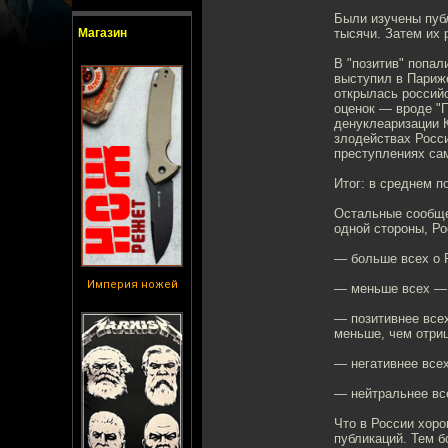
Были изучены пуб
Магазин
тысячи. Затем их 
В "позитив" попал
выступил в Париже
открылась российс
оценок — вроде "П
денуклеаризации К
злодействах Росси
преступлениях са
Итог: в среднем п
Остальные сообще
одной стороны, Ро
— больше всех о Р
Империя ножей
— меньше всех — 
— позитивнее все
меньше, чем отри
— негативнее все
— нейтральнее вс
Что в России хоро
публикаций. Тем б