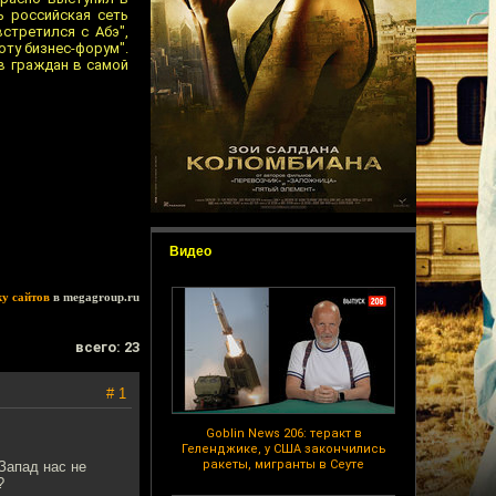
ь российская сеть
встретился с Абэ",
оту бизнес-форум".
в граждан в самой
Видео
ку сайтов
в megagroup.ru
всего: 23
# 1
Goblin News 206: теракт в
Геленджике, у США закончились
ракеты, мигранты в Сеуте
Запад нас не
?