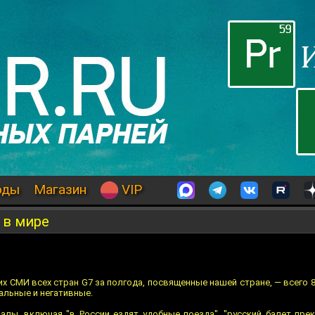
оды
Магазин
VIP
 в мире
х СМИ всех стран G7 за полгода, посвященные нашей стране, — всего 8
альные и негативные.
алы, включая "в России ездят удобные поезда", "русский балет пре