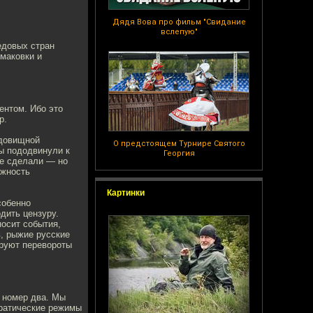
Дядя Вова про фильм "Свидание
вслепую"
едовых стран
 маковки и
ентом. Ибо это
р.
удовищной
О предстоящем Турнире Святого
ы пододвинули к
Георгия
не сделали — но
ожность
Картинки
собенно
дить цензуру.
носит события,
, рыжие русские
ируют перевороты
 номер два. Мы
ратические режимы