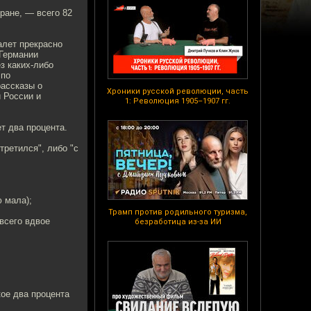
ране, — всего 82
алет прекрасно
 Германии
з каких-либо
 по
рассказы о
Хроники русской революции, часть
 России и
1: Революция 1905–1907 гг.
т два процента.
ретился", либо "с
 мала);
Трамп против родильного туризма,
всего вдвое
безработица из-за ИИ
кое два процента