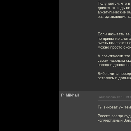
Получается, что 
движет отнюдь не
архетипические об
разгадывающие тай
Если называть вещ
по привычке счита
очень налезают на
можно просто скон
А практически это
своим народам ск
народов довольно
Либо элиты перед
осталось и дальш
P_Mikhail
отправлено 15.10.19 
Ты виноват уж тем
Россия всегда буд
коллективный Запа