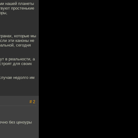
ми нашей планеты
твуют простенькие
оры,
транах, которые мы
сли эти каноны не
ральной, сегодня
ут в реальности, а
строят для своих
случае недолго им
# 2
ечно без цензуры