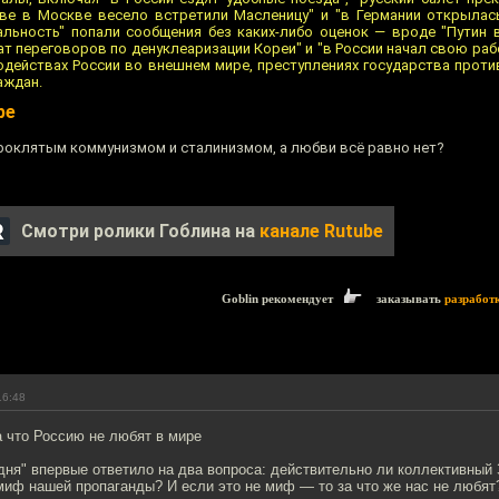
тве в Москве весело встретили Масленицу" и "в Германии открылас
ральность" попали сообщения без каких-либо оценок — вроде "Путин 
т переговоров по денуклеаризации Кореи" и "в России начал свою раб
лодействах России во внешнем мире, преступлениях государства проти
аждан.
ре
 проклятым коммунизмом и сталинизмом, а любви всё равно нет?
Смотри ролики Гоблина на
канале Rutube
Goblin рекомендует
заказывать
разработ
16:48
а что Россию не любят в мире
ня" впервые ответило на два вопроса: действительно ли коллективный 
миф нашей пропаганды? И если это не миф — то за что же нас не любят