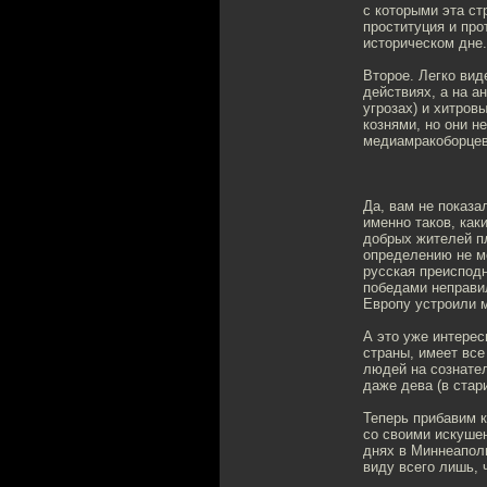
с которыми эта с
проституция и про
историческом дне.
Второе. Легко вид
действиях, а на а
угрозах) и хитров
кознями, но они н
медиамракоборцев,
Да, вам не показа
именно таков, как
добрых жителей пл
определению не м
русская преисподн
победами неправи
Европу устроили 
А это уже интере
страны, имеет все
людей на сознател
даже дева (в стар
Теперь прибавим 
со своими искуше
днях в Миннеапол
виду всего лишь, 