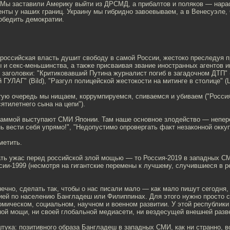
. Мы заставили Америку выйти из ДРСМД, а прибалтов и поляков — нара
енты у наших границ. Украину мы гибридно завоевываем, а в Венесуэле,
обедить демократии.
 российская власть душит свободу в самой России, жестоко преследуя 
 и секс-меньшинства, а также присваивая звание иностранных агентов 
 заголовки: "Критиковавший Путина журналист погиб в загадочном ДТП" (M
 ГУЛАГ" (Bild), "Разгул полицейской жестокости на митинге в столице" (
ртую очередь мы нищаем, коррумпируемся, спиваемся и убиваем ("Росси
ятилетнего сына на цепи").
раммой выступают СМИ Японии. Там наше основное злодейство — непер
нь вести себя упрямо!", "Недопустимо опровергать факт незаконной оккуп
тметить.
ать ужас перед российской злой мощью — то Россия-2019 в западных С
сии-1999 (несмотря на гигантские перемены к лучшему, случившиеся в 
нечно, сделать так, чтобы о нас писали мало — как мало пишут сегодня,
ией по населению Бангладеш или Филиппинах. Для этого нужно просто с
мическом, социальном, научном и военном развитии. У этой республики
ой мощи, ни своей глобальной медиасети, ни вездесущей внешней разв
штука: позитивного образа Бангладеш в западных СМИ, как ни странно, в