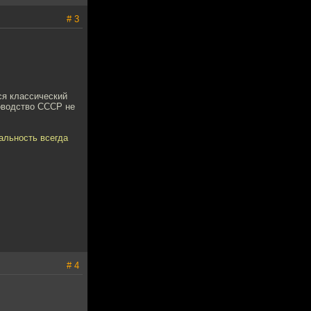
# 3
ся классический
ководство СССР не
альность всегда
# 4