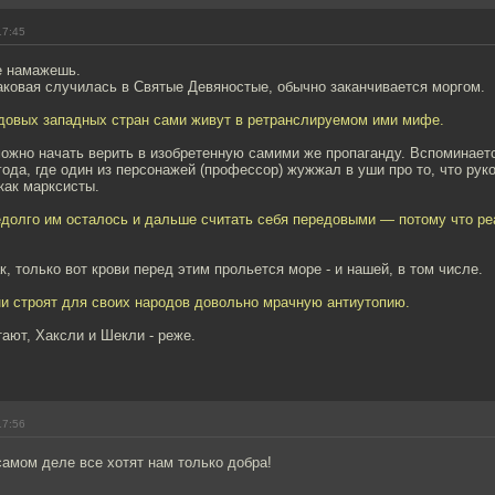
17:45
е намажешь.
аковая случилась в Святые Девяностые, обычно заканчивается моргом.
довых западных стран сами живут в ретранслируемом ими мифе.
можно начать верить в изобретенную самими же пропаганду. Вспоминает
о года, где один из персонажей (профессор) жужжал в уши про то, что ру
как марксисты.
едолго им осталось и дальше считать себя передовыми — потому что ре
к, только вот крови перед этим прольется море - и нашей, в том числе.
ни строят для своих народов довольно мрачную антиутопию.
ают, Хаксли и Шекли - реже.
17:56
самом деле все хотят нам только добра!