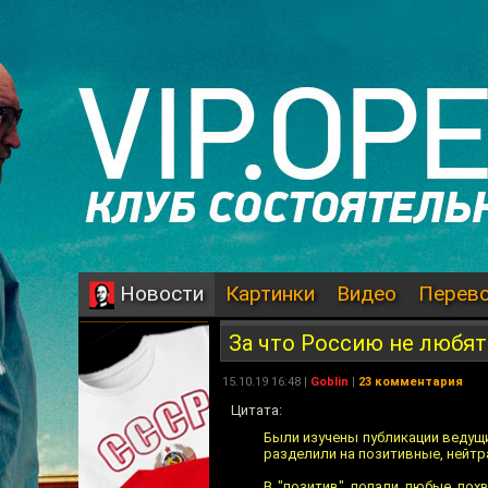
Картинки
Видео
Перев
Новости
За что Россию не любят
15.10.19 16:48 |
Goblin
|
23 комментария
Цитата:
Были изучены публикации ведущи
разделили на позитивные, нейтр
В "позитив" попали любые похв