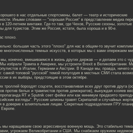
хорошего в нас отдельные спортсмены, балет — театр и исторические
ности. Иными словами — "хорошая Россия" в представлении медиа пер
 в 120-летнем винтаже. Где-то там, где Чехов, Русские сезоны, золотые
 для туристов. Этим же Россия, кстати, была хороша и в 90-е.
ас плохо.
тельно: большая часть этого "плохо" для нас в общем-то звучит комплим
ие многочисленных темных искусств, в которых мы с вами опережаем ми
 мы, конечно, вмешиваемся в жизнь других держав — и делаем это с ч
Мы избрали Трампа в Америке, мы устроили Brexit в Великобритании. М
опулистов в Италии, Германии и Австрии. В Канаде мы, правда, ничего 
е: самой топовой "русской" темой полугодия в местных СМИ стала возм
сии в их выборы, предстоящие в этом октябре.
х троллей бороздят соцсети, восстанавливая всех друг против друга (о
ов против белых и трампистов против демократов), вынуждая хозяев вво
пропаганда RT и Sputnik сеет фейки или как минимум предвзято препод
сийские взгляды". Русские шпионы травят Скрипалей и случайных жертв
я в доверие к влиятельным лицам. Секретные подразделения ГРУ план
 Европе.
ь мы наращиваем свою агрессивную военную мощь. Это стабильно тема
авии, угрожаем Великобритании и США. Мы снабжаем оружием недемок