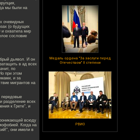
ррупция,
гда мы были на
их очевидных
озах (о будущих
9 и охватила мир
целое сословие
Медаль ордена "За заслуги перед
брый дьявол. И он
Отечеством" II степени
затащить в ад всех
ачит, по
Но при этом
емами, и за
твие мигрантов на
е передовые
 и разделение всех
ния к Грете", и
 проникающей всюду
РВИО
офобией. Когда на
й!", они имели в