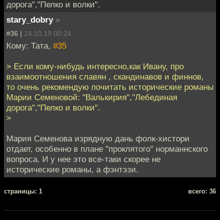
дорога","Пелко и волки".
stary_dobry
»
#36 |
24.10.19 00:24
Кому: Тата,
#35
> Если кому-нибудь интересно,как Ивану, про
взаимоотношения славян , скандинавов и финнов,
то очень рекомендую почитать исторические романы
Марии Семеновой: "Валькирия","Лебединая
дорога","Пелко и волки".
>
Мария Семенова изрядную дань фолк-хистори
отдает, особенно в плане "проклятого" норманнского
вопроса. И у нее это все-таки скорее не
исторические романы, а фэнтэзи.
cтраницы: 1
всего: 36