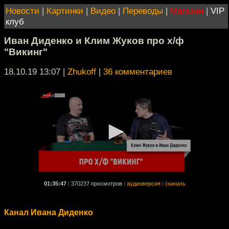
Новости
|
Картинки
|
Видео
|
Переводы
|
Магазин
|
VIP
клуб
Иван Диденко и Клим Жуков про х/ф
"Викинг"
18.10.19 13:07
|
Zhukoff
|
36 комментариев
01:35:47
|
370237 просмотров
|
аудиоверсия
|
скачать
Канал Ивана Диденко