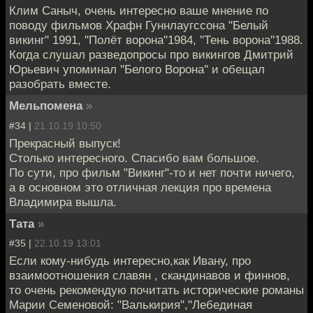
Клим Саныч, очень интересно ваше мнение по
поводу фильмов Храфн Гуннлаугссона ''Белый
викинг'' 1991, ''Полёт ворона''1984, ''Тень ворона''1988.
Когда слушал разведопросы про викингов Дмитрий
Юрьевич упоминал ''Белого Ворона'' и обещал
разобрать вместе.
Мельпомена
»
#34 |
21.10.19 10:50
Прекрасный выпуск!
Столько интересного. Спасибо вам большое.
По сути, про фильм "Викинг"-то и нет почти ничего,
а в основном это отличная лекция про времена
Владимира вышла.
Тата
»
#35 |
22.10.19 13:01
Если кому-нибудь интересно,как Ивану, про
взаимоотношения славян , скандинавов и финнов,
то очень рекомендую почитать исторические романы
Марии Семеновой: "Валькирия","Лебединая