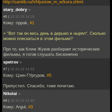
http://samlib.ru/h/hljustow_m_w/kura.shtml
stary_dobry
»
#6 |
18.10.19 14:18
Кому: rippak,
#1
> "Вот так он весь день в дерьмо и нырял". Сколько
можно плескаться в этом фильме?
Про то, как Клим Жуков разбирает исторические
фильмы, я готов слушать бесконечно
spetrov
»
#7 |
18.10.19 14:33
Кому: Цзен ГУргуров,
#5
Пропустил. Спасибо, тоже почитаю.
Nikolai
»
#8 |
18.10.19 14:40
Кому: Argut,
#3