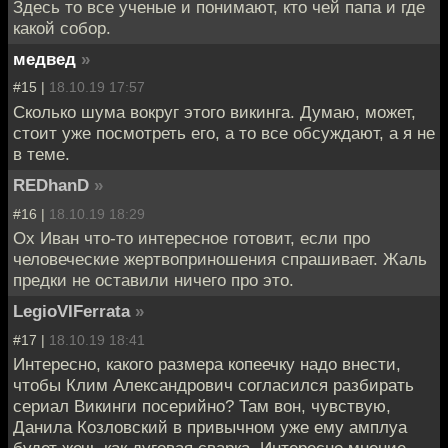
Здесь то все ученые и понимают, кто чей папа и где
какой собор.
медвед
»
#15 |
18.10.19 17:57
Сколько шума вокруг этого викинга. Думаю, может,
стоит уже посмотреть его, а то все обсуждают, а я не
в теме.
REDhanD
»
#16 |
18.10.19 18:29
Ох Иван что-то интересное готовит, если про
человеческие жертвоприношения спрашивает. Жаль
предки не оставили ничего про это.
LegioVIFerrata
»
#17 |
18.10.19 18:41
Интересно, какого размера копеечку надо внести,
чтобы Клим Александрович согласился разбирать
сериал Викинги посерийно? Там вон, чувствую,
Данила Козловский в привычном уже ему амплуа