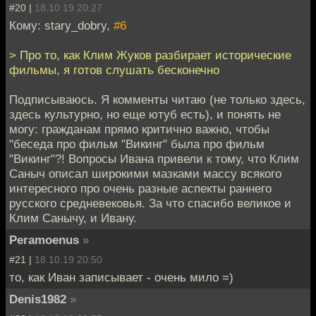
#20 |
18.10.19 20:27
Кому: stary_dobry,
#6
> Про то, как Клим Жуков разбирает исторические
фильмы, я готов слушать бесконечно
Подписываюсь. Я комменты читаю (не только здесь,
здесь культурно, но еще ютуб есть), и понять не
могу: гражданам прямо критично важно, чтобы
"беседа про фильм "Викинг" была про фильм
"Викинг"?! Вопросы Ивана привели к тому, что Клим
Саныч описал широкими мазками массу всякого
интересного про очень разные аспекты раннего
русского средневековья. За что спасибо великое и
Клим Санычу, и Ивану.
Peramoenus
»
#21 |
18.10.19 20:50
то, как Иван записывает - очень мило =)
Denis1982
»