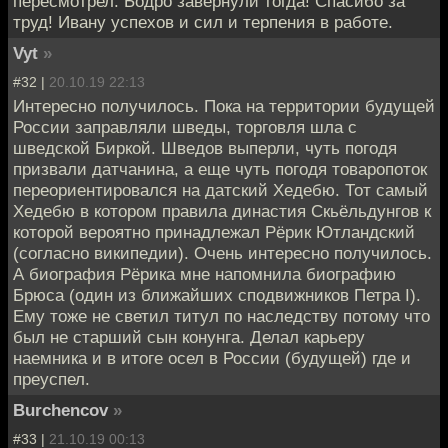
пересмотрел. Бодро завернули тогда! Спасибо за
труд! Ивану успехов и сил и терпения в работе.
Vyt
»
#32 |
20.10.19 22:13
Интересно получилось. Пока на территории будущей
России заправляли шведы, торговля шла с
шведской Биркой. Шведов выперли, чуть погодя
призвали датчанина, а еще чуть погодя товаропоток
переориентировался на датский Хедебю. Тот самый
Хедебю в котором правила династия Скьёльдунгов к
которой вероятно принадлежал Рёрик Ютландский
(согласно википедии). Очень интересно получилось.
А биография Рёрика мне напомнила биографию
Брюса (один из ближайших сподвижников Петра I).
Ему тоже не светил титул по наследству потому что
был не старший сын конунга. Делал карьеру
наемника и в итоге осел в России (будущей) где и
преуспел.
Burchencov
»
#33 |
21.10.19 00:13