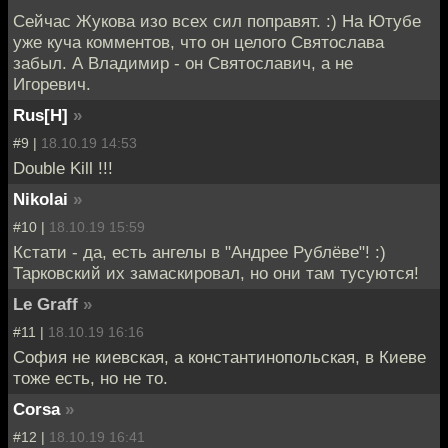
Сейчас Жукова изо всех сил поправят. :) На Ютубе
уже куча комментов, что он целого Святослава
забыл. А Владимир - он Святославич, а не
Игоревич.
Rus[H]
»
#9 |
18.10.19 14:53
Double Kill !!!
Nikolai
»
#10 |
18.10.19 15:59
Кстати - да, есть ангелы в "Андрее Рублёве"! :)
Тарковский их замаскировал, но они там тусуются!
Le Graff
»
#11 |
18.10.19 16:16
София не киевская, а константинопольская, в Киеве
тоже есть, но не то.
Corsa
»
#12 |
18.10.19 16:41