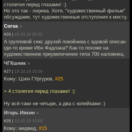
столетия перед глазами! :)
Но это так - лирика. Хотя, "художественный фильм"
обсуждаем, тут художественные отступлния к месту.
Corsa
»
#26 |
19.10.19 00:02
А групповой секс друзей покойника с вдовой описан
где-то кроме Ибн Фадлана? Как-то похоже на
художественное преувеличение типа 700 наложниц.
ЧГКшник
»
#27 |
19.10.19 10:00
Кому: Цзен ГУргуров,
#25
> 4 столетия перед глазами! :)
Ну всё-таки не четыре, а два с копейками :)
Игорь Ивкин
»
#28 |
19.10.19 10:00
Кому: медвед,
#15