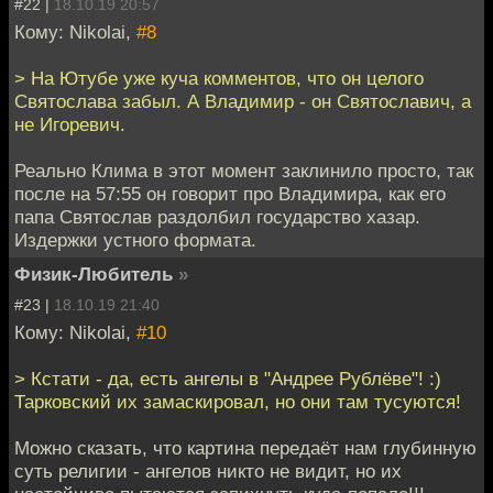
#22 |
18.10.19 20:57
Кому: Nikolai,
#8
> На Ютубе уже куча комментов, что он целого
Святослава забыл. А Владимир - он Святославич, а
не Игоревич.
Реально Клима в этот момент заклинило просто, так
после на 57:55 он говорит про Владимира, как его
папа Святослав раздолбил государство хазар.
Издержки устного формата.
Физик-Любитель
»
#23 |
18.10.19 21:40
Кому: Nikolai,
#10
> Кстати - да, есть ангелы в "Андрее Рублёве"! :)
Тарковский их замаскировал, но они там тусуются!
Можно сказать, что картина передаёт нам глубинную
суть религии - ангелов никто не видит, но их