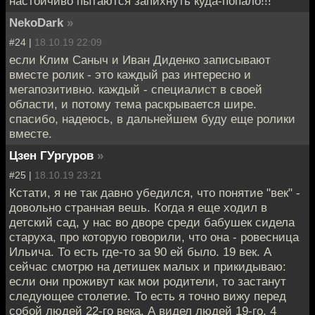
настойчиво пытаются запихнуть куда-попало!!!
NekoDark
»
#24 |
18.10.19 22:09
если Клим Саныч и Иван Диденко записывают
вместе ролик - это каждый раз интересно и
мегапозитивно. каждый - специалист в своей
области, и потому тема раскрывается шире.
спасибо, надеюсь, в дальнейшем буду еще ролики
вместе.
Цзен ГУргуров
»
#25 |
18.10.19 23:21
Кстати, я не так давно убедился, что понятие "век" -
довольно странная вешь. Когда я еще ходил в
детский сад, у нас во дворе среди бабушек сидела
старуха, про которую говорили, что она - ровесница
Ильича. То есть где-то за 90 ей было. 19 век. А
сейчас смотрю на детишек малых и прикидываю:
если они проживут как мои родители, то застанут
следующее столетие. То есть я точно вижу перед
собой людей 22-го века. А видел людей 19-го. 4