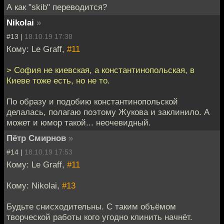
А как "skib" переводится?
Nikolai
»
#13 |
18.10.19 17:38
Кому: Le Graff,
#11
> София не киевская, а константинопольская, в
Киеве тоже есть, но не то.
По образу и подобию константинопольской
делалась, полагаю поэтому Жукова и заклинило. А
может и юмор такой... неочевидный.
Пётр Смирнов
»
#14 |
18.10.19 17:53
Кому: Le Graff,
#11
Кому: Nikolai,
#13
Будьте снисходительны. С таким объёмом
творческой работы кого угодно клинить начнёт.