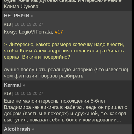
будет жечь как дуговая сварка. Интересно мнение
Клима Жукова!
НЕ..РЫЧИ
»
#18 |
18.10.19 20:27
Кому: LegioVIFerrata,
#17
> Интересно, какого размера копеечку надо внести,
чтобы Клим Александрович согласился разбирать
сериал Викинги посерийно?
лучше послушать реальную историю (что известно),
чем фантазии творцов разбирать
Kermai
»
#19 |
18.10.19 20:27
Еще не малоинтересны похождения 5-6лет
Владимира как викинга в набегах, ведь он пришел с
добром (взятым в походах) и дружиной, т.е. как ярл
выступил, показал себя в боях и командовании...
Alcothrash
»