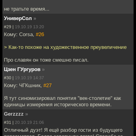
не тратьте время...
УниверСол
»
#29 |
19.10.19 13:20
Кому: Corsa,
#26
> Как-то похоже на художественное преувеличение
Про славян он тоже смешно писал.
Цзен ГУргуров
»
#30 |
19.10.19 14:37
Кому: ЧГКшник,
#27
Я тут синомизировал понятия "век-столетие" как
единицы измерения исторического времени.
Gerzzzz
»
#31 |
20.10.19 21:06
Отличный дуэт! Я ещё разбор гости из будущего