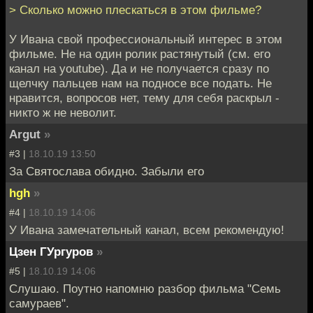
> Сколько можно плескаться в этом фильме?
У Ивана свой профессиональный интерес в этом
фильме. Не на один ролик растянутый (см. его
канал на youtube). Да и не получается сразу по
щелчку пальцев нам на подносе все подать. Не
нравится, вопросов нет, тему для себя раскрыл -
никто ж не неволит.
Argut
»
#3 |
18.10.19 13:50
За Святослава обидно. Забыли его
hgh
»
#4 |
18.10.19 14:06
У Ивана замечательный канал, всем рекомендую!
Цзен ГУргуров
»
#5 |
18.10.19 14:06
Cлушаю. Поутно напомню разбор фильма "Семь
самураев".