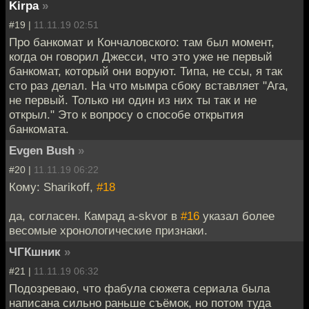
Kirpa
»
#19 |
11.11.19 02:51
Про банкомат и Кончаловского: там был момент,
когда он говорил Джесси, что это уже не первый
банкомат, который они воруют. Типа, не ссы, я так
сто раз делал. На что мымра сбоку вставляет "Ага,
не первый. Только ни один из них ты так и не
открыл." Это к вопросу о способе открытия
банкомата.
Evgen Bush
»
#20 |
11.11.19 06:22
Кому: Sharikoff,
#18
да, согласен. Камрад a-skvor в
#16
указал более
весомые хронологические признаки.
ЧГКшник
»
#21 |
11.11.19 06:32
Подозреваю, что фабула сюжета сериала была
написана сильно раньше съёмок, но потом туда