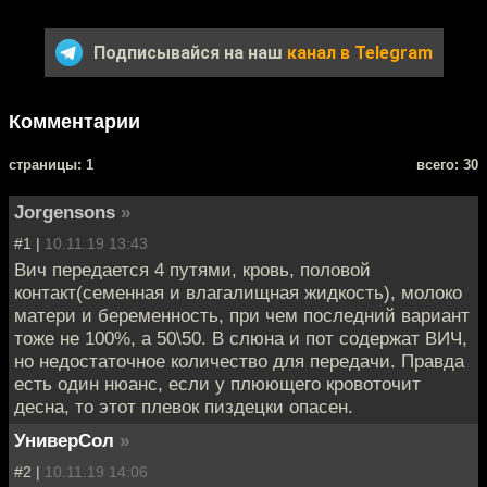
Подписывайся на наш
канал в Telegram
Комментарии
cтраницы: 1
всего: 30
Jorgensons
»
#1 |
10.11.19 13:43
Вич передается 4 путями, кровь, половой
контакт(семенная и влагалищная жидкость), молоко
матери и беременность, при чем последний вариант
тоже не 100%, а 50\50. В слюна и пот содержат ВИЧ,
но недостаточное количество для передачи. Правда
есть один нюанс, если у плюющего кровоточит
десна, то этот плевок пиздецки опасен.
УниверСол
»
#2 |
10.11.19 14:06