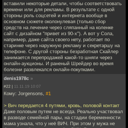
вставили некоторые детали, чтобы соответствовать
времени или для рекламы. В результате с одной
стороны роль соцсетей и интернета вообще в
основном сюжете околонулевая (только сбор
средств на лечение через сляпанный на коленке
сайт с дизайном "привет из 90-х"). А вот у Сола,
например, даже сайта своего нету, работает по
старинке через наружную рекламу и секретаршу на
телефоне. С другой стороны безработная Скайлер
занимается перепродажей какой-то шняги через
онлайн-аукционы. И раненый Шрейдер во время
болезни развлекался онлайн-покупками.
denis1978c
»
#22 |
11.11.19 10:07
Кому: Jorgensons,
#1
> Вич передается 4 путями, кровь, половой контакт
Даже половым путем не всегда. Реально участвовал
в разводе семейной пары, на стадии беременности
мама узнала, что у неё ВИЧ. При этом у мужа не