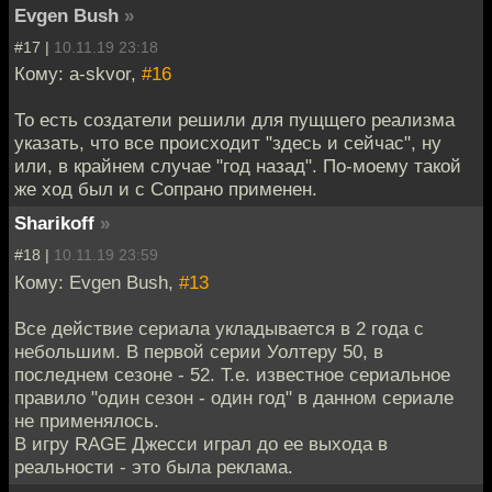
Evgen Bush
»
#17 |
10.11.19 23:18
Кому: a-skvor,
#16
То есть создатели решили для пущщего реализма
указать, что все происходит "здесь и сейчас", ну
или, в крайнем случае "год назад". По-моему такой
же ход был и с Сопрано применен.
Sharikoff
»
#18 |
10.11.19 23:59
Кому: Evgen Bush,
#13
Все действие сериала укладывается в 2 года с
небольшим. В первой серии Уолтеру 50, в
последнем сезоне - 52. Т.е. известное сериальное
правило "один сезон - один год" в данном сериале
не применялось.
В игру RAGE Джесси играл до ее выхода в
реальности - это была реклама.