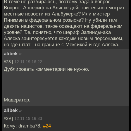
В теме не разбираюсь, поэтому задаю вопрос.
Вопрос: А шериф на Аляске действительно смотрит
местные новости из Альбукерке? Или мистер
Пинкман в федеральном розыске? Ну убили там
девять нацистов, такое освещают на федеральном
уровне? Т.е. понятно, что шериф Запинды-аkа
Аляска заинтересуется каждым новым персонажем,
но где штат - на границе с Мексикой и где Аляска.
alibek
»
#28 |
12.11.19 16:22
Дублировать комментарии не нужно.
Модератор.
alibek
»
#29 |
12.11.19 16:33
Кому: dramba78,
#24