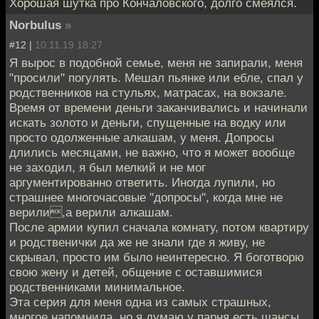
Хорошая шутка про Кончаловского, долго смеялся.
Norbulus
»
#12 |
10.11.19 18:27
Я вырос в подобной семье, меня не запирали, меня
"просили" погулять. Мешал пьянке или ебле, спал у
родственников на стульях, матрасах, на вокзале.
Время от времени деньги заканчивались и начинали
искать золото и деньги, спущенные на водку или
просто одолженные алкашам, у меня. Допросы
длились месяцами, не важно, что я может вообще
не заходил, я был мелкий и не мог
аргументированно ответить. Иногда лупили, но
страшнее многочасовые "допросы", когда мне не
верили,а верили алкашам.
После армии купил сначала комнату, потом квартиру
и родственички да же не знали где я живу, не
скрывал, просто им было неинтересно. Я боготворю
свою жену и детей, общение с оставшимися
родственниками минимальное.
Эта серия для меня одна из самых страшных,
многое напомнила, но я думаю у парня есть шансы.