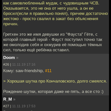
как самовлюбленный мудак, с чудовищным ЧСВ.
Оказывается, это не она от него ушла, а он ее
бросил(если я правильно понял), причем достаточно
жестоко - просто свалил в закат без объяснения
причин.
Гретхен это же имя девушки из "Фауста" Гёте, с
которой главный герой - Фауст поступил точно так
же омолодив себя и охмурив её помощью тёмных
сил, только ещё ребёнка оставил.
Doom
»
#26 |
11.11.19 17:16
Кому: saw-friendship,
#11
> Хорошая шутка про Кончаловского, долго смеялся.
Рождение шутки, которая даже не пять, а все сто :)
R_M
»
#27 |
11.11.19 17:53