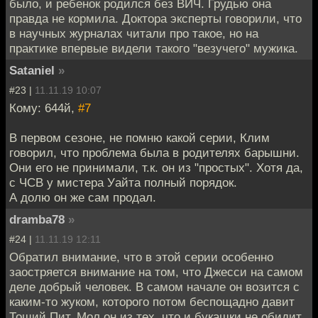
было, и ребенок родился без ВИЧ. Грудью она
правда не кормила. Доктора эксперты говорили, что
в научных журналах читали про такое, но на
практике впервые видели такого "везучего" мужика.
Sataniel
»
#23 |
11.11.19 10:07
Кому: 644й,
#7
В первом сезоне, не помню какой серии, Клим
говорил, что проблема была в родителях барышни.
Они его не принимали, т.к. он из "простых". Хотя да,
с ЧСВ у мистера Уайта полный порядок.
А долю он же сам продал.
dramba78
»
#24 |
11.11.19 12:11
Обратил внимание, что в этой серии особенно
заостряется внимание на том, что Джесси на самом
деле добрый человек. В самом начале он возится с
каким-то жуком, которого потом беспощадно давит
Тощий Пит. Мол он из тех, что и букашки не обидит.