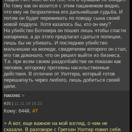
По тому как он возится с этим пацаненком видно,
что ему не безразлична его дальнейшая судьба. И
потом он будет переживать по поводу сына своей
новой подруги. Хотя казалось бы, кто он ему?
На убийство Ботикера он пошел лишь чтобы спасти
напарника, а до этого предлагал сдаться полиции,
лишь бы не убивать. И последнее убийство
мальчишки на мопеде, свидетелем которого он стал,
его так доконало, что он решил выйти из бизнеса.
Т.е. при всем своем раздолбайстве он показан как
человек, которому противны насильственные
действия. В отличии от Уолтера, который готов
перешагнуть через любого, лишь добиться своей
цели.
nacosc
»
#25 |
11.11.19 16:23
Кому: 644й,
#7
> А вот, еще важное на мой взгляд, о чем не
сказали. В разговоре с Гретхен Уолтер повел себя