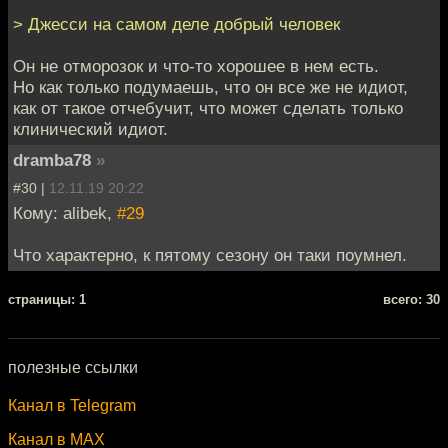
> Джесси на самом деле добрый человек
Он не отморозок и что-то хорошее в нем есть.
Но как только подумаешь, что он все же не идиот,
как от такое отчебучит, что может сделать только
клинический идиот.
dramba78
»
#30 |
12.11.19 20:22
Кому: alibek,
#29
Что характерно, к пятому сезону он таки поумнел.
cтраницы: 1
всего: 30
полезные ссылки
Канал в Telegram
Канал в MAX