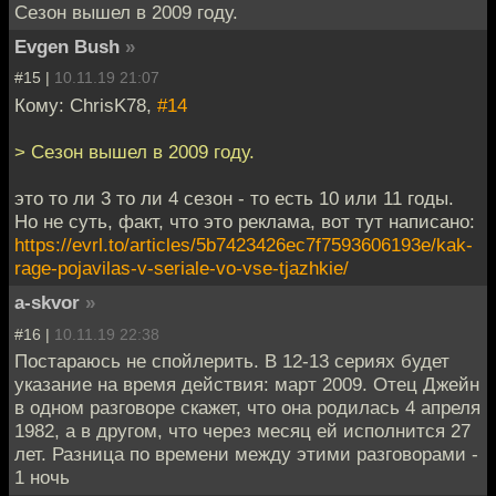
Сезон вышел в 2009 году.
Evgen Bush
»
#15 |
10.11.19 21:07
Кому: ChrisK78,
#14
> Сезон вышел в 2009 году.
это то ли 3 то ли 4 сезон - то есть 10 или 11 годы.
Но не суть, факт, что это реклама, вот тут написано:
https://evrl.to/articles/5b7423426ec7f7593606193e/kak-
rage-pojavilas-v-seriale-vo-vse-tjazhkie/
a-skvor
»
#16 |
10.11.19 22:38
Постараюсь не спойлерить. В 12-13 сериях будет
указание на время действия: март 2009. Отец Джейн
в одном разговоре скажет, что она родилась 4 апреля
1982, а в другом, что через месяц ей исполнится 27
лет. Разница по времени между этими разговорами -
1 ночь