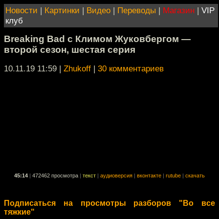
Новости
|
Картинки
|
Видео
|
Переводы
|
Магазин
|
VIP
клуб
Breaking Bad с Климом Жуковбергом —
второй сезон, шестая серия
10.11.19 11:59
|
Zhukoff
|
30 комментариев
45:14
|
472462 просмотра
|
текст
|
аудиоверсия
|
вконтакте
|
rutube
|
скачать
Подписаться на просмотры разборов "Во все
тяжкие"