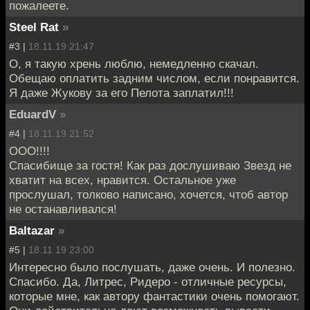
пожалеете.
Steel Rat
»
#3 |
18.11.19 21:47
О, я такую хрень люблю, немедленно скачал.
Обещаю оплатить задним числом, если понравится.
Я даже Жукову за его Пелота заплатил!!!
EduardV
»
#4 |
18.11.19 21:52
ООО!!!!
Спасибище за гостя! Как раз дослушиваю Звезд не
хватит на всех, нравится. Остальное уже
прослушал, толково написано, хочется, чтоб автор
не останавливался!
Baltazar
»
#5 |
18.11.19 23:00
Интересно было послушать, даже очень. И полезно.
Спасибо. Да, Литрес, Ридеро - отличные ресурсы,
которые мне, как автору фантастики очень помогают.