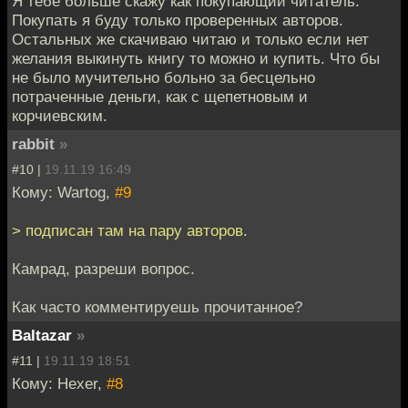
Я тебе больше скажу как покупающий читатель.
Покупать я буду только проверенных авторов.
Остальных же скачиваю читаю и только если нет
желания выкинуть книгу то можно и купить. Что бы
не было мучительно больно за бесцельно
потраченные деньги, как с щепетновым и
корчиевским.
rabbit
»
#10 |
19.11.19 16:49
Кому: Wartog,
#9
> подписан там на пару авторов.
Камрад, разреши вопрос.
Как часто комментируешь прочитанное?
Baltazar
»
#11 |
19.11.19 18:51
Кому: Hexer,
#8