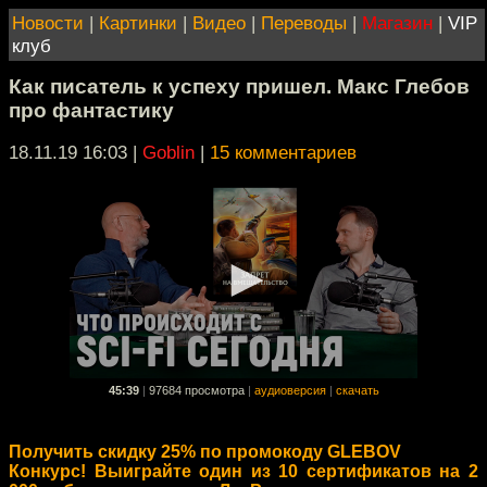
Новости
|
Картинки
|
Видео
|
Переводы
|
Магазин
|
VIP
клуб
Как писатель к успеху пришел. Макс Глебов
про фантастику
18.11.19 16:03
|
Goblin
|
15 комментариев
45:39
|
97684 просмотра
|
аудиоверсия
|
скачать
Получить скидку 25% по промокоду GLEBOV
Конкурс! Выиграйте один из 10 сертификатов на 2