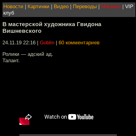
Новости
|
Картинки
|
Видео
|
Переводы
|
Магазин
|
VIP
клуб
В мастерской художника Гвидона
Вишневского
24.11.19 22:16
|
Goblin
|
60 комментариев
Ролики — адский ад.
Талант.