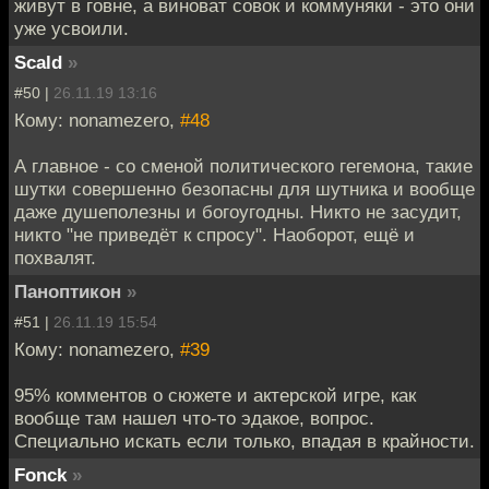
живут в говне, а виноват совок и коммуняки - это они
уже усвоили.
Scald
»
#50 |
26.11.19 13:16
Кому: nonamezero,
#48
А главное - со сменой политического гегемона, такие
шутки совершенно безопасны для шутника и вообще
даже душеполезны и богоугодны. Никто не засудит,
никто "не приведёт к спросу". Наоборот, ещё и
похвалят.
Паноптикон
»
#51 |
26.11.19 15:54
Кому: nonamezero,
#39
95% комментов о сюжете и актерской игре, как
вообще там нашел что-то эдакое, вопрос.
Специально искать если только, впадая в крайности.
Fonck
»