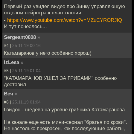
Первый раз увидел видео про Зинку управляющую
отделом нейротрансплантологии
-
https://www.youtube.com/watch?v=MZuCYRORJiQ
И тут понеслось...
Sergeant0808
»
#4 |
25.11.19 00:16
Катамаранов у него особенно хорош)
IzLesa
»
#5 |
25.11.19 01:04
"КАТАМАРАНОВ УШЕЛ ЗА ГРИБАМИ" особенно
доставил
Веч
»
#6 |
25.11.19 01:04
Гвидон - шедевр на уровне грибника Катамаранова.
На канале еще есть мини-сериал "братья по крови".
Не настолько прекрасен, как последующие работы,