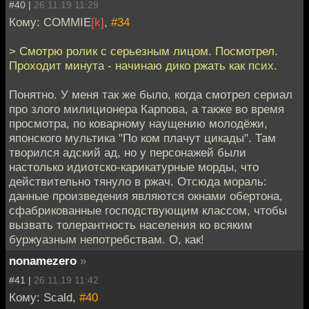
#40 |
26.11.19 11:29
Кому: COMMIE
[k]
,
#34
> Смотрю ролик с серьезным лицом. Посмотрел.
Проходит минута - начинаю дико ржать как псих.
Понятно. У меня так же было, когда смотрел сериал
про злого милиционера Карпова, а также во время
просмотра, по коварному наущению молодёжи,
японского мультика "По ком плачут цикады". Там
творился адский ад, но у персонажей были
настолько идиотско-карикатурные морды, что
действительно тянуло в ржач. Отсюда мораль:
данные произведения являются окнами обертона,
сфабрикованные господствующим классом, чтобы
вызвать толерантность населения ко всяким
буржуазным непотребствам. О, как!
nonamezero
»
#41 |
26.11.19 11:42
Кому: Scald,
#40