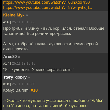
https://www.youtube.com/watch?v=6unXtio7i30
https://www.youtube.com/watch?v=87wTjwhcj1c
Kleine Мук
»
#16 |
25.11.19 13:06
Про грибы и Зинку - выл, корчился, стенал! Вообще,
талантище! Все ролики прекрасны.
А тут, отображён накал духовности неимоверной
силы просто!
Ares80
»
#17 |
25.11.19 13:15
"Я - художник! У меня справка есть."
stary_dobry
»
#18 |
25.11.19 13:30
Кому: Bairum,
#10
> Жаль, что мужчина участвовал в шабаше "Я/Мы"
про Устинова, но талантливый, безусловно.