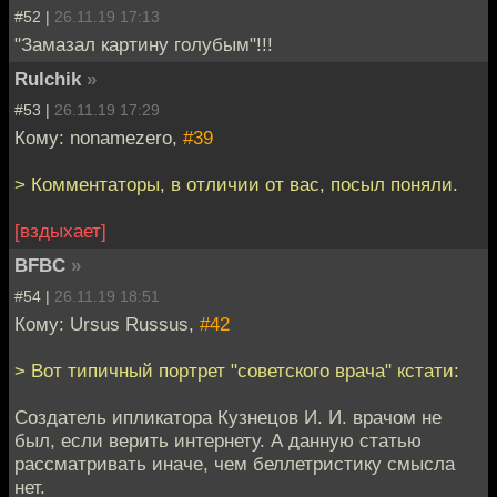
#52 |
26.11.19 17:13
"Замазал картину голубым"!!!
Rulchik
»
#53 |
26.11.19 17:29
Кому: nonamezero,
#39
> Комментаторы, в отличии от вас, посыл поняли.
[вздыхает]
BFBC
»
#54 |
26.11.19 18:51
Кому: Ursus Russus,
#42
> Вот типичный портрет "советского врача" кстати:
Создатель ипликатора Кузнецов И. И. врачом не
был, если верить интернету. А данную статью
рассматривать иначе, чем беллетристику смысла
нет.