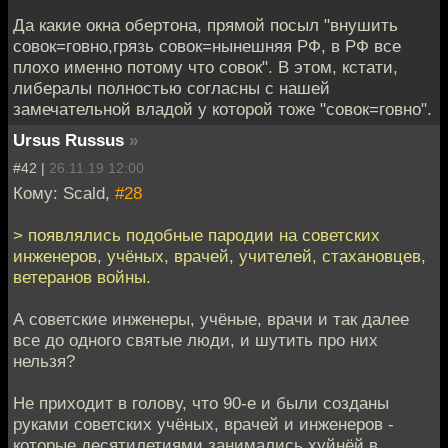
Да какие окна обертона, прямой посыл "внушить
совок=говно,грязь совок=нынешняя РФ, в РФ все
плохо именно потому что совок". В этом, кстати,
либералы полностью согласны с нашей
замечательной владой у которой тоже "совок=говно".
Ursus Russus
»
#42 |
26.11.19 12:00
Кому: Scald,
#28
> появлялись подобные пародии на советских
инженеров, учёных, врачей, учителей, стахановцев,
ветеранов войны.
А советские инженеры, учёные, врачи и так далее
все до одного святые люди, и шутить про них
нельзя?
Не приходит в голову, что 90-е и были созданы
руками советских учёных, врачей и инженеров -
которые десятилетиями занимались хуйнёй в