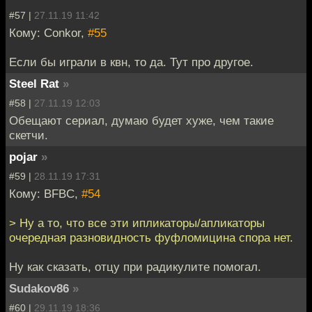
#57 |
27.11.19 11:42
Кому: Conkor,
#55
Если бы играли в квн, то да. Тут про другое.
Steel Rat
»
#58 |
27.11.19 12:03
Обещают сериал, думаю будет хуже, чем такие
скетчи.
pojar
»
#59 |
28.11.19 17:31
Кому: BFBC,
#54
> Ну а то, что все эти ипликаторы/апликаторы
очередная разновидность фуфломицина спора нет.
Ну как сказать, отцу при радикулите помогал.
Sudakov86
»
#60 |
29.11.19 18:36