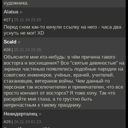
художника.
Alatus
»
#27 |
25.11.19 23:20
Перед сном как-то кинули ссылку на него - часа два
уснуть не мог! XD
Scald
»
#28 |
25.11.19 23:35
Объясните мне кто-нибудь: в чём причина такого
восторга и восхищения? Все "святые девяностые" на
экранах частенько появлялись подобные пародии на
советских инженеров, учёных, врачей, учителей,
стахановцев, ветеранов войны. Чем данный-то
персонаж так исключителен и примечателен, что все
просто кончают от восторга? Я тоже хочу. Так что
раскройте мне глаза, а то грустно быть
непричастным к такому празднику.
Неандерталец
»
#29 |
26.11.19 01:23