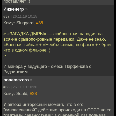
поставляет :)
Инженегр
»
#37 |
26.11.19 10:15
Кому: Sluggard,
#35
> «ЗАГАДКА ДЫРЫ» — любопытная пародия на
всякие срывопокровные передачки. Даже не знаю,
«Военная тайна» + «Необъяснимо, но факт» + чёрти
что в одном флаконе. )
>
И манера у ведущего - смесь Парфенова с
Радзинским.
nonamezero
»
#38 |
26.11.19 10:30
Кому: Scald,
#28
У автора интересный момент, что в его
"киновселенной" действие происходит в СССР но со
"святыми девяностыми" в очередной раз поливая