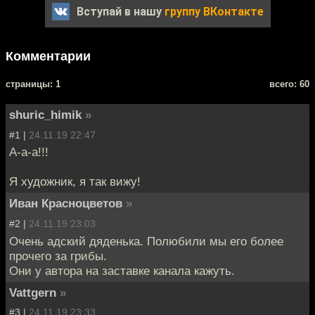
Вступай в нашу
группу ВКонтакте
Комментарии
cтраницы: 1
всего: 60
shuric_himik
»
#1 |
24.11.19 22:47
А-а-а!!!
Я художник, я так вижу!
Иван Красноцветов
»
#2 |
24.11.19 23:03
Очень адский дяденька. Полюбили мы его более
прочего за грибы.
Они у автора на заставке канала кажуть.
Vattgern
»
#3 |
24.11.19 23:33