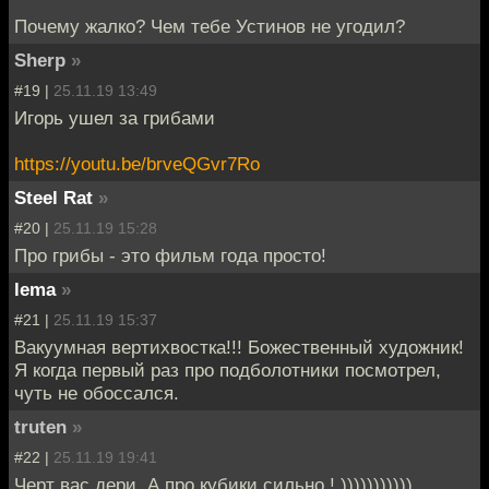
Почему жалко? Чем тебе Устинов не угодил?
Sherp
»
#19 |
25.11.19 13:49
Игорь ушел за грибами
https://youtu.be/brveQGvr7Ro
Steel Rat
»
#20 |
25.11.19 15:28
Про грибы - это фильм года просто!
lema
»
#21 |
25.11.19 15:37
Вакуумная вертихвостка!!! Божественный художник!
Я когда первый раз про подболотники посмотрел,
чуть не обоссался.
truten
»
#22 |
25.11.19 19:41
Черт вас дери, А про кубики сильно ! )))))))))))