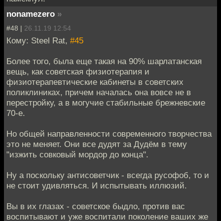
nonamezero
»
#48 |
26.11.19 12:54
Кому: Steel Rat,
#45
Более того, была еще такая на 90% шарлатанская
вещь, как советская физиотерапия и
физиотерапевтические кабинеты в советских
поликлиниках, причем началась она вовсе не в
перестройку, а в могучие стабильные брежневские
70-е.
Но общей направленности современного творчества
это не меняет. Они все дудят за Дудём в тему
"изжить совковый мордор до конца".
Ну а поскольку антисоветчик - всегда русофоб, то и
не стоит удивляться. И испытывать иллюзий.
Вы в их глазах - советское быдло, против вас
воспитывают и уже воспитали поколение ваших же