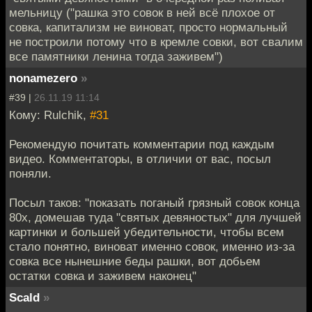
мельницу ("рашка это совок в ней всё плохое от
совка, капитализм не виноват, просто нормальный
не построили потому что в кремле совки, вот свалим
все памятники ленина тогда заживем")
nonamezero
»
#39 |
26.11.19 11:14
Кому: Rulchik,
#31
Рекомендую почитать комментарии под каждым
видео. Комментаторы, в отличии от вас, посыл
поняли.
Посыл таков: "показать поганый грязный совок конца
80х, домешав туда "святых девяностых" для лучшей
картинки и большей убедительности, чтобы всем
стало понятно, виноват именно совок, именно из-за
совка все нынешние беды рашки, вот добьем
остатки совка и заживем наконец"
Scald
»