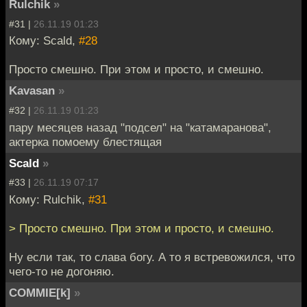
Rulchik
»
#31 |
26.11.19 01:23
Кому: Scald,
#28
Просто смешно. При этом и просто, и смешно.
Kavasan
»
#32 |
26.11.19 01:23
пару месяцев назад "подсел" на "катамаранова",
актерка помоему блестящая
Scald
»
#33 |
26.11.19 07:17
Кому: Rulchik,
#31
> Просто смешно. При этом и просто, и смешно.
Ну если так, то слава богу. А то я встревожился, что
чего-то не догоняю.
COMMIE[k]
»