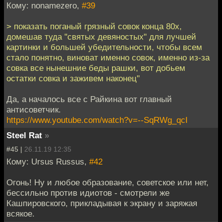
Кому: nonamezero,
#39
> показать поганый грязный совок конца 80х,
домешав туда "святых девяностых" для лучшей
картинки и большей убедительности, чтобы всем
стало понятно, виноват именно совок, именно из-за
совка все нынешние беды рашки, вот добьем
остатки совка и заживем наконец"
Да, а началось все с Райкина вот главный
антисоветчик.
https://www.youtube.com/watch?v=--SqRWg_qcI
Steel Rat
»
#45 |
26.11.19 12:35
Кому: Ursus Russus,
#42
Огонь! Ну и любое образование, советское или нет,
бессильно против идиотов - смотрели же
Кашпировского, прикладывая к экрану и заряжая
всякое.