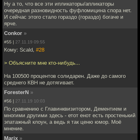
Ну а то, что все эти ипликаторы/апликаторы
очередная разновидность фуфломицина спора нет.
И сейчас этого стало гораздо (гораздо) богаче и
ярче.
Conkor
»
#55 |
27.11.19 09:55
Кому: Scald,
#28
> Объясните мне кто-нибудь...
На 100500 процентов солидарен. Даже до самого
среднего КВН не дотягивает.
ForesterN
»
#56 |
27.11.19 10:03
По сравнению с Главинквизитором, Дементием и
многими другими здесь - етот енот есть простенький
эпатажный клоун, а ведь я так ценю юмор. Моё
мнение.
Marix
»