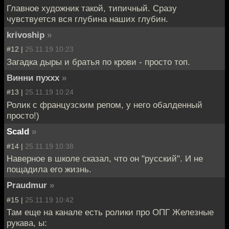
Главное художник такой, типичный. Сразу
чувствуется вся глубина наших глубин.
krivoship
»
#12 |
25.11.19 10:23
Загадка дыры и братья по крови - просто топ.
Винни пуххх
»
#13 |
25.11.19 10:24
Ролик с французским репом, у него обалденный
просто!)
Scald
»
#14 |
25.11.19 10:38
Наверное в школе сказал, что он "русский". И не
пощадила его жизнь.
Praudmur
»
#15 |
25.11.19 10:42
Там еще на канале есть ролики про ОПГ Железные
рукава, ы: