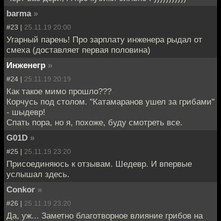
barma
»
#23 |
25.11.19 20:00
Угарный парень! Про зарплату инженера рыдал от
смеха (доставляет первая половина)
Инженегр
»
#24 |
25.11.19 20:19
Как такое мимо прошло???
Корчусь под столом. "Катамаранов ушел за грибами"
- шыдевр!
Спать пора, но я, похоже, буду смотреть все.
G01D
»
#25 |
25.11.19 23:20
Присоединяюсь к отзывам. Шедевр. И впервые
услышал здесь.
Conkor
»
#26 |
25.11.19 23:20
Да, уж... Заметно благотворное влияние грибов на