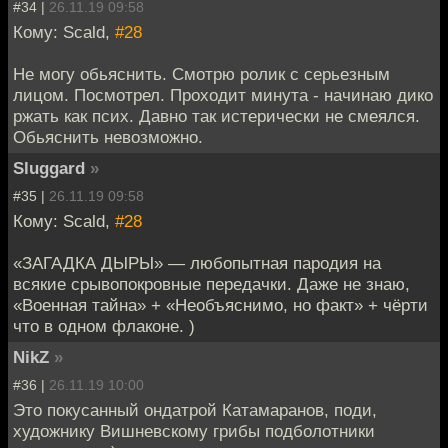
#34 |
26.11.19 09:58
Кому: Scald,
#28
Не могу обьяснить. Смотрю ролик с серьезным
лицом. Посмотрел. Проходит минута - начинаю дико
ржать как псих. Давно так истерически не смеялся.
Обьяснить невозможно.
Sluggard
»
#35 |
26.11.19 09:58
Кому: Scald,
#28
«ЗАГАДКА ДЫРЫ» — любопытная пародия на
всякие срывопокровные передачки. Даже не знаю,
«Военная тайна» + «Необъяснимо, но факт» + чёрти
что в одном флаконе. )
NikZ
»
#36 |
26.11.19 10:00
Это покусанный ондатрой Катамаранов, поди,
художнику Вишневскому грибы подболотники