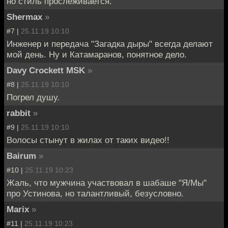
но стиль прослеживается.
Shermax
»
#7 |
25.11.19 10:10
Инженер и передача "Загадка дыры" всегда делают
мой день. Ну и Катамаранов, понятное дело.
Davy Crockett MSK
»
#8 |
25.11.19 10:10
Погрел душу.
rabbit
»
#9 |
25.11.19 10:10
Волосы стынут в жилах от таких видео!!
Bairum
»
#10 |
25.11.19 10:23
Жаль, что мужчина участвовал в шабаше "Я/Мы"
про Устинова, но талантливый, безусловно.
Marix
»
#11 |
25.11.19 10:23