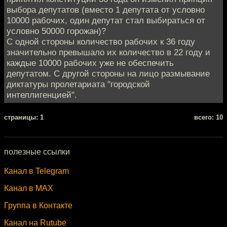
выбора депутатов (вместо 1 депутата от условно
10000 рабочих, один депутат стал выбираться от
условно 50000 горожан)?
С одной стороны количество рабочих к 36 году
значительно превышало их количество в 22 году и
каждые 10000 рабочих уже не обеспечить
депутатом. С другой стороны на лицо размывание
диктатуры пролетариата "городской
интеллигенцией".
cтраницы: 1
всего: 10
полезные ссылки
Канал в Telegram
Канал в MAX
Группа в Контакте
Канал на Rutube