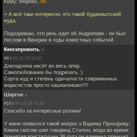
Кому: Mоpnex,
#4
> А всё таки интересно, кто такой будапештский
иуда.
Подозреваю, что речь идет об Андропове - он был
послом в Венгрии в годы известных событий
Кенгапромить
»
#9 |
02.12.19 18:20
Докладчика несёт во весь опор.
Самолюбование бы подрезать :)
Сорта иуд и степень одичалости современных
марксистов просто зашкаливают!!!
Шаргон
»
#10 |
04.12.19 10:16
Спасибо за интересные ролики!
У меня появился такой вопрос к Вадиму Прохорову:
Каким галсом шел товарищ Сталин, когда во время
принятия конституции 36 года он изменил принцип