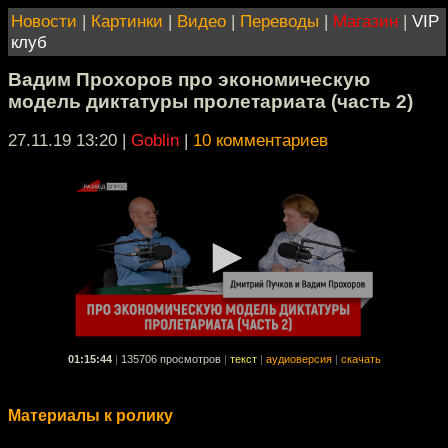
Новости
|
Картинки
|
Видео
|
Переводы
|
Магазин
|
VIP
клуб
Вадим Прохоров про экономическую
модель диктатуры пролетариата (часть 2)
27.11.19 13:20
|
Goblin
|
10 комментариев
01:15:44
|
135706 просмотров
|
текст
|
аудиоверсия
|
скачать
Материалы к ролику