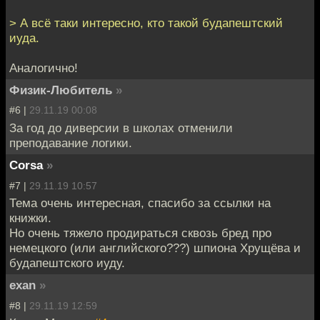
> А всё таки интересно, кто такой будапештский
иуда.
Аналогично!
Физик-Любитель
»
#6 |
29.11.19 00:08
За год до диверсии в школах отменили
преподавание логики.
Corsa
»
#7 |
29.11.19 10:57
Тема очень интересная, спасибо за ссылки на
книжки.
Но очень тяжело продираться сквозь бред про
немецкого (или английского???) шпиона Хрущёва и
будапештского иуду.
exan
»
#8 |
29.11.19 12:59