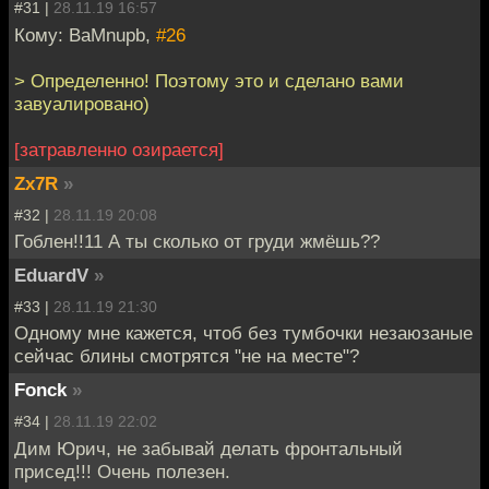
#31 |
28.11.19 16:57
Кому: BaMnupb,
#26
> Определенно! Поэтому это и сделано вами
завуалировано)
[затравленно озирается]
Zx7R
»
#32 |
28.11.19 20:08
Гоблен!!11 А ты сколько от груди жмёшь??
EduardV
»
#33 |
28.11.19 21:30
Одному мне кажется, чтоб без тумбочки незаюзаные
сейчас блины смотрятся "не на месте"?
Fonck
»
#34 |
28.11.19 22:02
Дим Юрич, не забывай делать фронтальный
присед!!! Очень полезен.