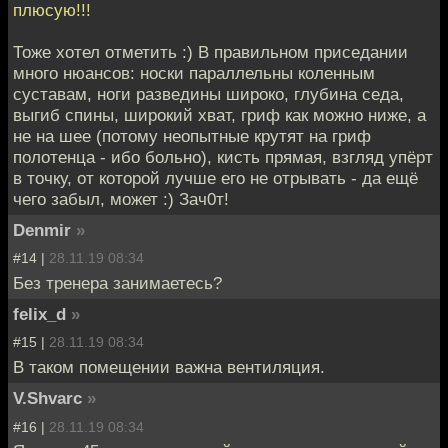
плюсую!!!
Тоже хотел отметить :) В правильном приседании
много нюансов: носки параллельны коленным
суставам, ноги разведины широко, глубина седа,
выгиб спины, широкий хват, гриф как можно ниже, а
не на шее (потому неопытные крутят на гриф
полотенца - ибо больно), кисть прямая, взгляд упёрт
в точку, от которой лучше его не отрывать - да ещё
чего забыл, может :) Зач0т!
Denmir
»
#14 |
28.11.19 08:34
Без тренера занимаетесь?
felix_d
»
#15 |
28.11.19 08:34
В таком помещении важна вентиляция.
V.Shvarc
»
#16 |
28.11.19 08:34