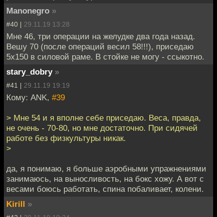
Manonegro
»
#40 |
29.11.19 13:28
Мне 46, три операции на желудке два года назад.
Вешу 70 (после операций весил 58!!!), приседаю
5х150 в силовой раме. В стойке не могу - ссыкотно.
stary_dobry
»
#41 |
29.11.19 19:19
Кому: ANK,
#39
> Мне 54 и я вполне себе приседаю. Веса, правда,
не очень - 70-80, но мне достаточно. При сидячей
работе без физкультуры никак.
>
да, я понимаю, я больше аэробными упражнениями
занимаюсь, на выносливость, на бокс хожу. А вот с
весами боюсь работать, спина побаливает, колени.
Kirill
»