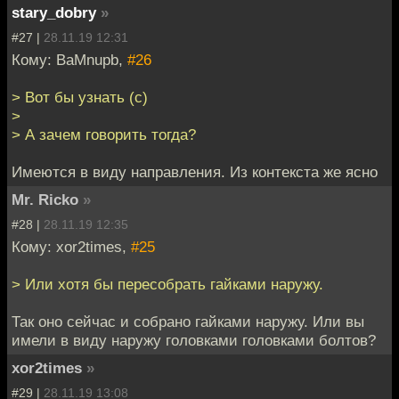
stary_dobry
»
#27 |
28.11.19 12:31
Кому: BaMnupb,
#26
> Вот бы узнать (с)
>
> А зачем говорить тогда?
Имеются в виду направления. Из контекста же ясно
Mr. Ricko
»
#28 |
28.11.19 12:35
Кому: xor2times,
#25
> Или хотя бы пересобрать гайками наружу.
Так оно сейчас и собрано гайками наружу. Или вы
имели в виду наружу головками головками болтов?
xor2times
»
#29 |
28.11.19 13:08