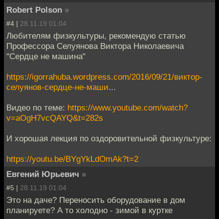
Robert Polson
»
#4 |
28.11.19 01:04
Любителям физкультуры, рекомендую статью
Профессора Селуянова Виктора Николаевича
"Сердце не машина"
https://igorrahuba.wordpress.com/2016/09/21/виктор-
селуянов-сердце-не-маши
...
Видео по теме:
https://www.youtube.com/watch?
v=aOgH7vcQAYQ&t=282s
И хорошая лекция по оздоровительной физкультуре:
https://youtu.be/BYgYkLdOmAk?t=2
Евгений Юрьевич
»
#5 |
28.11.19 01:04
Это на даче? Переносить оборудование в дом
планируете? А то холодно - зимой в куртке