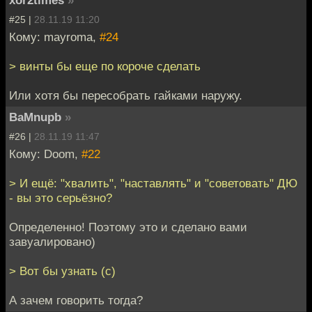
#25 |
28.11.19 11:20
Кому: mayroma,
#24
> винты бы еще по короче сделать
Или хотя бы пересобрать гайками наружу.
BaMnupb
»
#26 |
28.11.19 11:47
Кому: Doom,
#22
> И ещё: "хвалить", "наставлять" и "советовать" ДЮ
- вы это серьёзно?
Определенно! Поэтому это и сделано вами
завуалировано)
> Вот бы узнать (с)
А зачем говорить тогда?