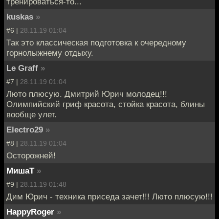
тренироваться-то...
kuskas
»
#6 |
28.11.19 01:04
Так это классическая подготовка к очередному
горнолыжнему отдыху.
Le Graff
»
#7 |
28.11.19 01:04
Люто плюсую. Дмитрий Юрич молодец!!!
Олимпийский гриф красота, стойка красота, блины
вообще улет.
Electro29
»
#8 |
28.11.19 01:04
Осторожней!
МишаТ
»
#9 |
28.11.19 01:48
Дим Юрич - техника приседа зачет!!! Люто плюсую!!!
HappyRoger
»