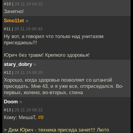
#10 |
28.11.19 04:22
Зачетно!
Smo11et
»
#11 |
28.11.19 06:43
Ну вот, а говорил что только над унитазом
приседаешь!!!
Юрич без травм! Крепкого здоровья!
stary_dobry
»
#12 |
28.11.19 08:20
Хорошо, когда здоровье позволяет со штангой
приседать. Мне 43, и я уже все, отприседался. Во-
первых, колено, во-вторых, спина
Doom
»
#13 |
28.11.19 08:22
Кому: МишаТ,
#9
> Дим Юрич - техника приседа зачет!!! Люто