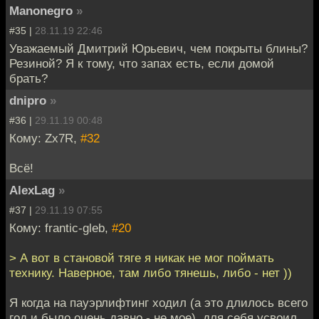
Manonegro
»
#35 |
28.11.19 22:46
Уважаемый Дмитрий Юрьевич, чем покрыты блины?
Резиной? Я к тому, что запах есть, если домой
брать?
dnipro
»
#36 |
29.11.19 00:48
Кому: Zx7R,
#32
Всё!
AlexLag
»
#37 |
29.11.19 07:55
Кому: frantic-gleb,
#20
> А вот в становой тяге я никак не мог поймать
технику. Наверное, там либо тянешь, либо - нет ))
Я когда на пауэрлифтинг ходил (а это длилось всего
год и было очень давно - не мое), для себя усвоил,