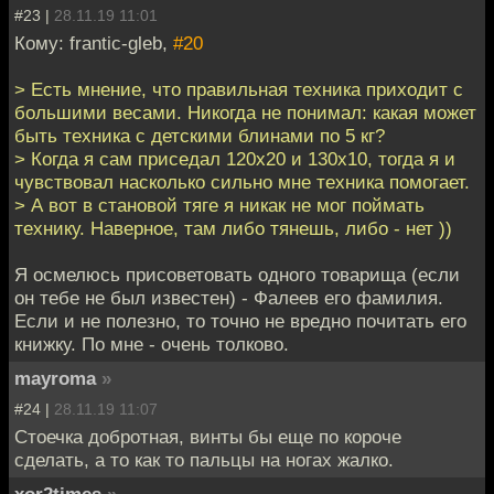
#23 |
28.11.19 11:01
Кому: frantic-gleb,
#20
> Есть мнение, что правильная техника приходит с
большими весами. Никогда не понимал: какая может
быть техника с детскими блинами по 5 кг?
> Когда я сам приседал 120х20 и 130х10, тогда я и
чувствовал насколько сильно мне техника помогает.
> А вот в становой тяге я никак не мог поймать
технику. Наверное, там либо тянешь, либо - нет ))
Я осмелюсь присоветовать одного товарища (если
он тебе не был известен) - Фалеев его фамилия.
Если и не полезно, то точно не вредно почитать его
книжку. По мне - очень толково.
mayroma
»
#24 |
28.11.19 11:07
Стоечка добротная, винты бы еще по короче
сделать, а то как то пальцы на ногах жалко.
xor2times
»