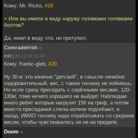
Кому: Mr. Ricko,
#28
> Или вы имели в виду наружу головками головками
болтов?
Да, имел в виду это, но протупил.
ComradeIrish
»
#30 |
28.11.19 13:43
Кому: frantic-gleb,
#20
Ну 30 кг это конечно "детский", в смысле лечебно
оздоровительный, вес, с таким технику не поймёшь.
Но если сразу приседать с серёзными весами, 120-
130кг, тоже ничего хорошего не выйдет. Наблюдаю
много ребят которые нагрузят 150 на гриф, а потом
вместо приседания слегка колени подгибают, и
назад. ИМХО технику надо отрабатывать со средним
весом, чтобы чувствовалось но не на пределе.
Doom
»