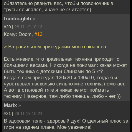
обязательно рвануть вес, чтобы позвоночник в
трусы ссыпался, иначе не считается)
frantic-gleb
»
#20 |
28.11.19 10:13
Кому: Doom,
#13
> В правильном приседании много нюансов
Есть мнение, что правильная техника приходит с
большими весами. Никогда не понимал: какая может
быть техника с детскими блинами по 5 кг?
Когда я сам приседал 120х20 и 130х10, тогда я и
чувствовал насколько сильно мне техника помогает.
А вот в становой тяге я никак не мог поймать
технику. Наверное, там либо тянешь, либо - нет ))
Marix
»
#21 |
28.11.19 10:21
В здоровом теле - здоровый дух! Отдельный плюс за
гири на заднем плане. Мое уважение!