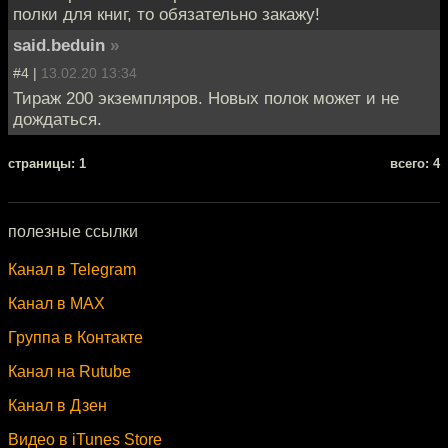
полки для книг, то обязательно закажу!
said.beduin
»
#4 |
13.02.20 13:34
Тираж 200 экземпляров. Новых полок может и не
дождаться.
cтраницы: 1
всего: 4
полезные ссылки
Канал в Telegram
Канал в MAX
Группа в Контакте
Канал на Rutube
Канал в Дзен
Видео в iTunes Store