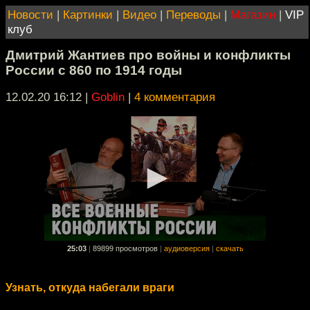
Новости
|
Картинки
|
Видео
|
Переводы
|
Магазин
|
VIP
клуб
Дмитрий Жантиев про войны и конфликты
России с 860 по 1914 годы
12.02.20 16:12
|
Goblin
|
4 комментария
25:03
|
89899 просмотров
|
аудиоверсия
|
скачать
Узнать, откуда набегали враги