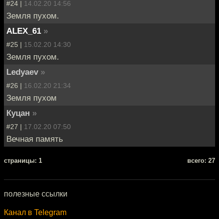
#24 |
14.02.20 14:56
Земля пухом.
ALEX_61
»
#25 |
15.02.20 14:30
Земля пухом.
Ledyaev
»
#26 |
16.02.20 21:34
Земля пухом
Куцан
»
#27 |
17.02.20 07:50
Вечная память
cтраницы: 1
всего: 27
полезные ссылки
Канал в Telegram