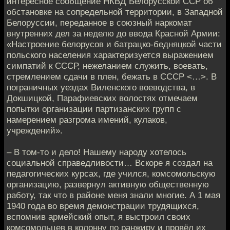
интересное сообщение НКВД Белорусской ССР об
обстановке на сопредельной территории, в Западной
Белоруссии, переданное в союзный наркомат
внутренних дел за неделю до ввода Красной Армии:
«Настроение белорусов и батрацко-бедняцкой части
польского населения характеризуется выражением
симпатий к СССР, нежеланием служить, воевать,
стремлением сдачи в плен, бежать в СССР <…>. В
пограничных уездах Виленского воеводства, в
Докшицкой, Парафиевских волостях отмечаем
попытки организации партизанских групп с
намерением разгрома имений, кулаков,
учреждений».
– В том-то и дело! Нашему народу хотелось
социальной справедливости… Вскоре я создал на
педагогических курсах, где учился, комсомольскую
организацию, развернул активную общественную
работу, так что в районе меня знали многие. А 1 мая
1940 года во время демонстрации трудящихся,
вспомнив армейский опыт, я выстроил своих
комсомольцев в колонну по ранжиру и провёл их