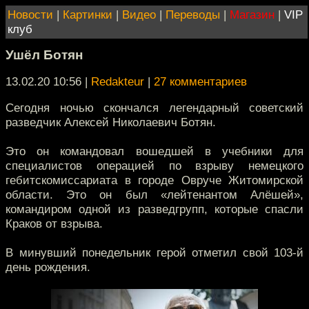
Новости
|
Картинки
|
Видео
|
Переводы
|
Магазин
|
VIP
клуб
Ушёл Ботян
13.02.20 10:56
|
Redakteur
|
27 комментариев
Сегодня ночью скончался легендарный советский
разведчик Алексей Николаевич Ботян.
Это он командовал вошедшей в учебники для
специалистов операцией по взрыву немецкого
гебитскомиссариата в городе Овруче Житомирской
области. Это он был «лейтенантом Алёшей»,
командиром одной из разведгрупп, которые спасли
Краков от взрыва.
В минувший понедельник герой отметил свой 103-й
день рождения.