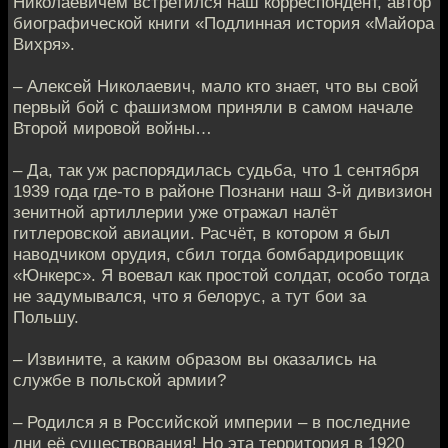
Николаевичем встретился наш корреспондент, автор
биографической книги «Подлинная история «Майора
Вихря».
– Алексей Николаевич, мало кто знает, что вы свой
первый бой с фашизмом приняли в самом начале
Второй мировой войны…
– Да, так уж распорядилась судьба, что 1 сентября
1939 года где-то в районе Познани наш 3-й дивизион
зенитной артиллерии уже отражал налёт
гитлеровской авиации. Расчёт, в котором я был
наводчиком орудия, сбил тогда бомбардировщик
«Юнкерс». Я воевал как простой солдат, особо тогда
не задумывался, что я белорус, а тут бои за
Польшу.
– Извините, а каким образом вы оказались на
службе в польской армии?
– Родился я в Российской империи – в последние
дни её существования! Но эта территория в 1920