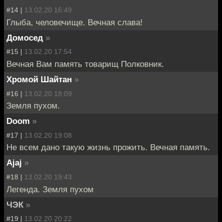
#14 |
13.02.20 16:49
Глыба, человечище. Вечная слава!
Домосед
»
#15 |
13.02.20 17:54
Вечная Вам память товарищ Полковник.
Хромой Шайтан
»
#16 |
13.02.20 18:09
Земля пухом.
Doom
»
#17 |
13.02.20 19:08
Не всем дано такую жизнь прожить. Вечная память.
Ajaj
»
#18 |
13.02.20 19:43
Легенда. Земля пухом
ЧЭК
»
#19 |
13.02.20 20:22