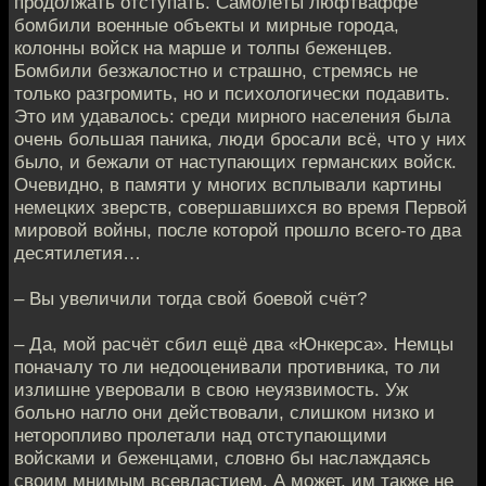
продолжать отступать. Самолёты люфтваффе
бомбили военные объекты и мирные города,
колонны войск на марше и толпы беженцев.
Бомбили безжалостно и страшно, стремясь не
только разгромить, но и психологически подавить.
Это им удавалось: среди мирного населения была
очень большая паника, люди бросали всё, что у них
было, и бежали от наступающих германских войск.
Очевидно, в памяти у многих всплывали картины
немецких зверств, совершавшихся во время Первой
мировой войны, после которой прошло всего-то два
десятилетия…
– Вы увеличили тогда свой боевой счёт?
– Да, мой расчёт сбил ещё два «Юнкерса». Немцы
поначалу то ли недооценивали противника, то ли
излишне уверовали в свою неуязвимость. Уж
больно нагло они действовали, слишком низко и
неторопливо пролетали над отступающими
войсками и беженцами, словно бы наслаждаясь
своим мнимым всевластием. А может, им также не