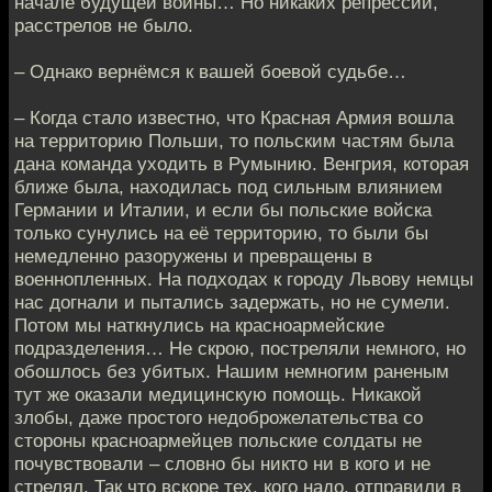
начале будущей войны… Но никаких репрессий,
расстрелов не было.
– Однако вернёмся к вашей боевой судьбе…
– Когда стало известно, что Красная Армия вошла
на территорию Польши, то польским частям была
дана команда уходить в Румынию. Венгрия, которая
ближе была, находилась под сильным влиянием
Германии и Италии, и если бы польские войска
только сунулись на её территорию, то были бы
немедленно разоружены и превращены в
военнопленных. На подходах к городу Львову немцы
нас догнали и пытались задержать, но не сумели.
Потом мы наткнулись на красноармейские
подразделения… Не скрою, постреляли немного, но
обошлось без убитых. Нашим немногим раненым
тут же оказали медицинскую помощь. Никакой
злобы, даже простого недоброжелательства со
стороны красноармейцев польские солдаты не
почувствовали – словно бы никто ни в кого и не
стрелял. Так что вскоре тех, кого надо, отправили в