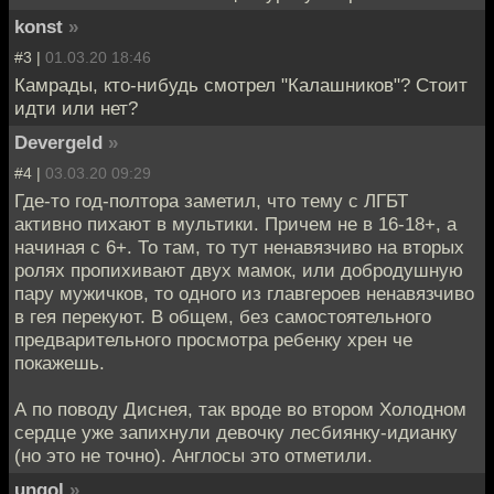
konst
»
#3 |
01.03.20 18:46
Камрады, кто-нибудь смотрел "Калашников"? Стоит
идти или нет?
Devergeld
»
#4 |
03.03.20 09:29
Где-то год-полтора заметил, что тему с ЛГБТ
активно пихают в мультики. Причем не в 16-18+, а
начиная с 6+. То там, то тут ненавязчиво на вторых
ролях пропихивают двух мамок, или добродушную
пару мужичков, то одного из главгероев ненавязчиво
в гея перекуют. В общем, без самостоятельного
предварительного просмотра ребенку хрен че
покажешь.
А по поводу Диснея, так вроде во втором Холодном
сердце уже запихнули девочку лесбиянку-идианку
(но это не точно). Англосы это отметили.
ungol
»