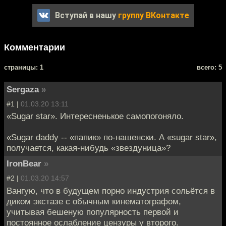
Вступай в нашу
группу ВКонтакте
Комментарии
cтраницы: 1
всего: 5
Sergaza
»
#1 |
01.03.20 13:11
«Sugar star». Интересненькое самопогоняло.
«Sugar daddy -- «папик» по-нашенски. А «sugar star»,
получается, какая-нибудь «звездуница»?
IronBear
»
#2 |
01.03.20 14:57
Вангую, что в будущем порно индустрия сольётся в
диком экстазе с обычным кинематографом,
учитывая бешеную популярность первой и
постоянное ослабление цензуры у второго.