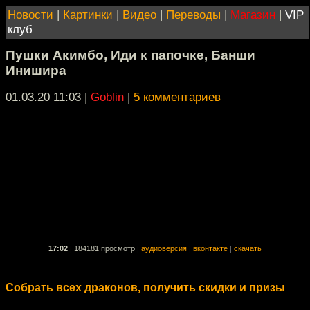
Новости
|
Картинки
|
Видео
|
Переводы
|
Магазин
|
VIP
клуб
Пушки Акимбо, Иди к папочке, Банши
Инишира
01.03.20 11:03
|
Goblin
|
5 комментариев
17:02
|
184181 просмотр
|
аудиоверсия
|
вконтакте
|
скачать
Собрать всех драконов, получить скидки и призы