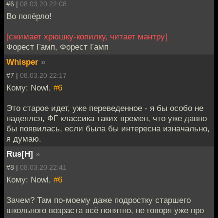
#6 |
08.03.20 22:08
Во попёрло!
[сжимает хрюшку-копилку, читает мантру]
Форест Гамп, Форест Гамп
Whisper
»
#7 |
08.03.20 22:17
Кому: Nowl,
#6
Это старое идет, уже переведенное - я бы особо не
надеялся, ФГ классика таких времен, что уже давно
бы появилась, если была бы интересна изначально,
я думаю.
Rus[H]
»
#8 |
08.03.20 22:41
Кому: Nowl,
#6
Зачем? Там по-моему даже подростку старшего
школьного возраста всё понятно, не говоря уже про