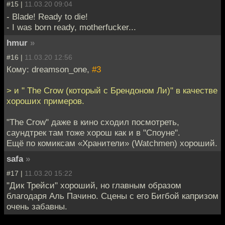
#15 |
11.03.20 09:04
- Blade! Ready to die!
- I was born ready, motherfucker...
hmur
»
#16 |
11.03.20 12:56
Кому: dreamson_one,
#3
> и " The Crow (который с Брендоном Ли)" в качестве
хороших примеров.
"The Crow" даже в кино сходил посмотреть,
саундтрек там тоже хорош как и в "Споуне".
Ещё по комиксам «Хранители» (Watchmen) хороший.
safa
»
#17 |
11.03.20 15:22
"Дик Трейси" хороший, но главным образом
благодаря Аль Пачино. Сцены с его Бигбой капризом
очень забавны.