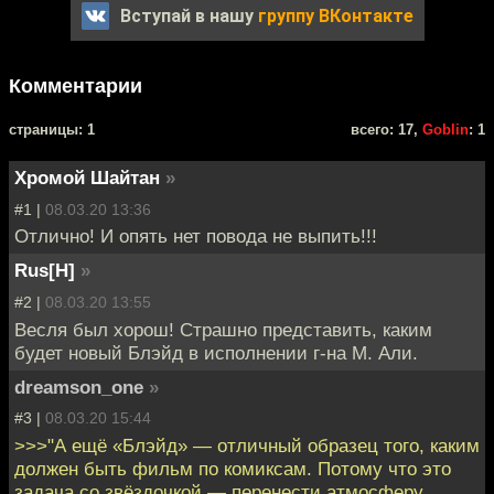
Вступай в нашу
группу ВКонтакте
Комментарии
cтраницы: 1
всего: 17,
Goblin
: 1
Хромой Шайтан
»
#1 |
08.03.20 13:36
Отлично! И опять нет повода не выпить!!!
Rus[H]
»
#2 |
08.03.20 13:55
Весля был хорош! Страшно представить, каким
будет новый Блэйд в исполнении г-на М. Али.
dreamson_one
»
#3 |
08.03.20 15:44
>>>"А ещё «Блэйд» — отличный образец того, каким
должен быть фильм по комиксам. Потому что это
задача со звёздочкой — перенести атмосферу