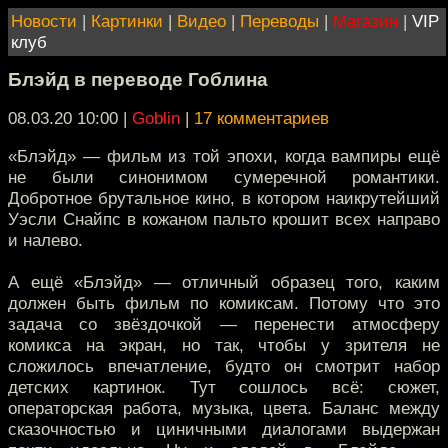
Новости
|
Картинки
|
Видео
|
Переводы
|
Магазин
|
VIP
клуб
Блэйд в переводе Гоблина
08.03.20 10:00
|
Goblin
|
17 комментариев
«Блэйд» — фильм из той эпохи, когда вампиры ещё
не были синонимом сумеречной романтики.
Добротное брутальное кино, в котором наикрутейший
Уэсли Снайпс в кожаном пальто крошит всех направо
и налево.
А ещё «Блэйд» — отличный образец того, каким
должен быть фильм по комиксам. Потому что это
задача со звёздочкой — перенести атмосферу
комикса на экран, но так, чтобы у зрителя не
сложилось впечатление, будто он смотрит набор
детских картинок. Тут сошлось всё: сюжет,
операторская работа, музыка, цвета. Баланс между
сказочностью и циничными диалогами выдержан