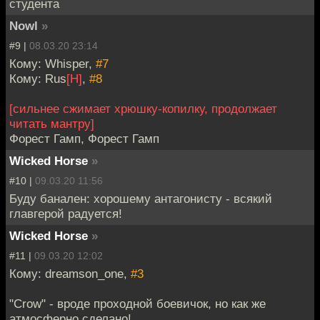
студента
Nowl
»
#9 |
08.03.20 23:14
Кому: Whisper,
#7
Кому: Rus
[H]
,
#8
[сильнее сжимает хрюшку-копилку, продолжает
читать мантру]
Форест Гамп, Форест Гамп
Wicked Horse
»
#10 |
09.03.20 11:56
Буду банален: хорошему антагонисту - всякий
главгерой радуется!
Wicked Horse
»
#11 |
09.03.20 12:02
Кому: dreamson_one,
#3
"Crow" - вроде проходной боевичок, но как же
атмосферно сделано!