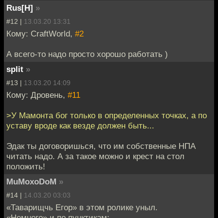
Rus[H]
»
#12 |
13.03.20 13:31
Кому: CraftWorld,
#2
А всего-то надо просто хорошо работать )
split
»
#13 |
13.03.20 14:09
Кому: Дровень,
#11
>У Мамонта бог только в определенных точках, а по
уставу вроде как везде должен быть...
Эдак ты договоришься, что им собственные НПА
читать надо. А за такое можно и крест на стол
положить!
MuMoxoDoM
»
#14 |
14.03.20 03:03
«Таварищчь Егор» в этом ролике уныл.
«Немного» и по пунктикам: