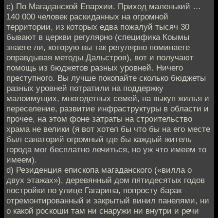
c) По Магаданской Епархии. Приход маленький …
140 000 человек раскиданных на огромной
территории, из которых едва пожалуй тысяч 30
бывают в церкви регулярно (специфика Коымы
знаете ли, которую вы так регулярно поминаете
оправдывая методы Дальстроя), вот и получают
помощь из бюджетов разных уровней. Ничего
преступного. Вы лучше покопайте сколько бюджеты
разных уровней потратили на поддержку
малоимущих, многодетных семей, на выкуп жилья и
переселение, развитие инфраструктуры в области и
прочее, на этом фоне затраты на строительство
храма не велики (я вот хотел бы что бы на его месте
был санаторий огромный где бы каждый житель
города мог бесплатно лечиться, но уж что имеем то
имеем).
d) Резиденция епископа магаданского («вилла о
двух этажах»), деревянный дом пятидесятых годов
постройки по улице Гагарина, попросту барак
отремонтированный и закрытый винил панелями, ни
о какой роскоши там ни снаружи ни внутри и речи