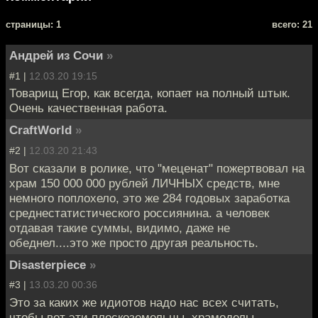
cтраницы: 1
всего: 21
Андрей из Сочи
»
#1 |
12.03.20 19:15
Товарищ Егор, как всегда, копает на полный штык.
Очень качественная работа.
CraftWorld
»
#2 |
12.03.20 21:43
Вот сказали в ролике, что "меценат" пожертвовал на
храм 150 000 000 рублей ЛИЧНЫХ средств, мне
немного поплохело, это же 284 годовых заработка
среднестатистического россиянина. а человек
отдавая такие суммы, видимо, даже не
обеднел....это же просто другая реальность.
Disasterpiece
»
#3 |
13.03.20 00:36
Это за каких же идиотов надо нас всех считать,
чтобы вот эти плоскоземельцы, храмоделы,