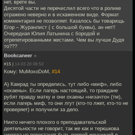
нет, врете вы.
Десятой части не перечислил всего что в ролике
отражено неверно и в искаженном виде. Формат
комментария не позволяет. Казалось бы товарищь
Егор – Журанлист ( с большой буквы), ан нет!!
Очередная Юлия Латынина с бородой и
отрепетированными жестами. Чем вы лучше Дудя
то???
Bookcaneer
»
#15 |
14.03.20 08:53
Кому: MuMoxoDoM,
#14
A) Камрад ты определись, тут либо «миф», либо
«охаены». Если лагерь настоящий, то граждане
рубят правду матку и они охаены «низачто» (тм),
если лагерь миф, то они лгут (кто-то лжет, кто-то не
проверяет) и получили за дело.
Никто ничего плохого о преподавательской
деятельности не говорит, так же как и теркшкова
никогда не перестанет быть первой женщиной в