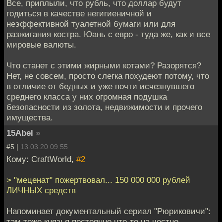
Все, приплыли, что рубль, что доллар будут
годиться в качестве негигиеничной и
неэффективной туалетной бумаги или для
разжигания костра. Юань с евро - туда же, как и все
мировые валюты.
Что станет с этими жирными котами? Разорятся?
Нет, не совсем, просто слегка похудеют потому, что
в отличие от бедных и уже почти исчезнувшего
среднего класса у них огромная подушка
безопасности из золота, недвижимости и прочего
имущества.
15Abel
»
#5 |
13.03.20 09:55
Кому: CraftWorld,
#2
> "меценат" пожертвовал... 150 000 000 рублей
ЛИЧНЫХ средств
Напоминает документальный сериал "Рюриковичи":
там тоже князья постоянно что-то на честно