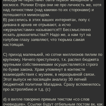
космосе. Ролики Егора они не про личность же, хотя
над личностями (над какими-то их сторонами) и
потешаются мимоходом.
B) расселись в этих ваших интернетах, попу с
дивана в архив не отрывают, а исчо
«журналистами» называются!!! Бессмысленно
искать доказательства?! Надо же, а нам тут на
голубом глазу заявляют, что тюрьма самая
настоящая.
С) приход маленький, но сотни миллионов пилим по
крупному. Ничего преступного, т.к. распил бюджета
крупными собственниками осуществляется строго
по букве закона. Храм упомянут в контексте
взаимодействия с музеем, в неразрывной связи.
Этот выпуск не посвящён анализу 30 летней
бюджетной политики Магадана. Сразу вспомнилось
про астролябию и т.д. (с)
d) о вилле говорено прямым текстом «со слов
очевидцев». Ссылки будут отбельным постом вк, как