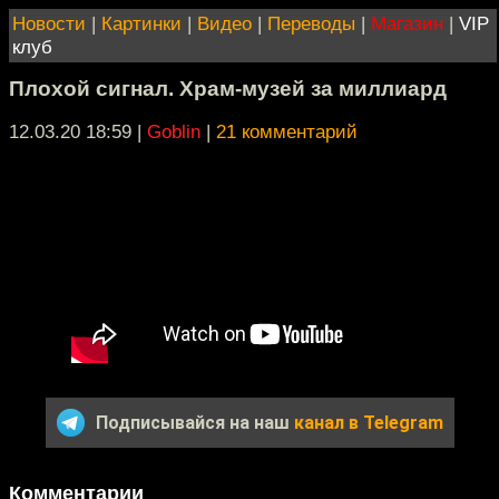
Новости
|
Картинки
|
Видео
|
Переводы
|
Магазин
|
VIP
клуб
Плохой сигнал. Храм-музей за миллиард
12.03.20 18:59
|
Goblin
|
21 комментарий
Подписывайся на наш
канал в Telegram
Комментарии