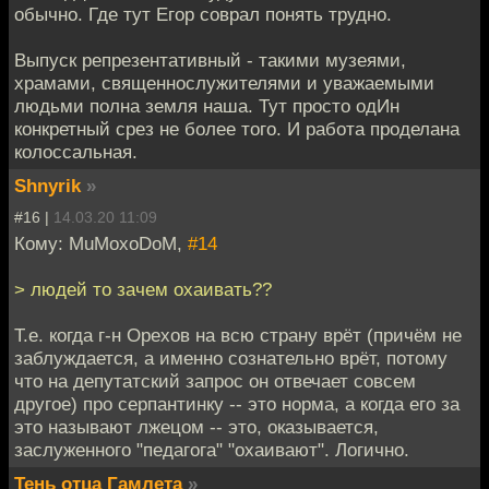
обычно. Где тут Егор соврал понять трудно.
Выпуск репрезентативный - такими музеями,
храмами, священнослужителями и уважаемыми
людьми полна земля наша. Тут просто одИн
конкретный срез не более того. И работа проделана
колоссальная.
Shnyrik
»
#16 |
14.03.20 11:09
Кому: MuMoxoDoM,
#14
> людей то зачем охаивать??
Т.е. когда г-н Орехов на всю страну врёт (причём не
заблуждается, а именно сознательно врёт, потому
что на депутатский запрос он отвечает совсем
другое) про серпантинку -- это норма, а когда его за
это называют лжецом -- это, оказывается,
заслуженного "педагога" "охаивают". Логично.
Тень отца Гамлета
»