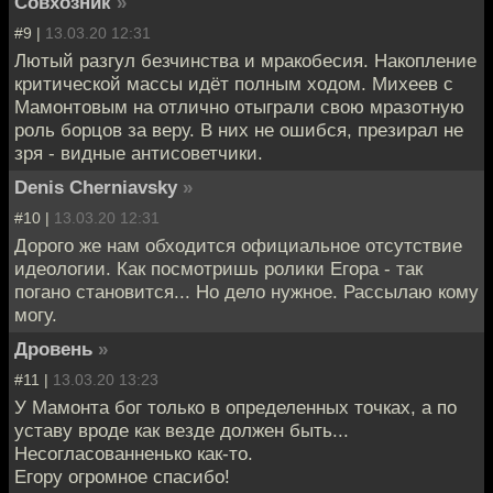
Совхозник
»
#9 |
13.03.20 12:31
Лютый разгул безчинства и мракобесия. Накопление
критической массы идёт полным ходом. Михеев с
Мамонтовым на отлично отыграли свою мразотную
роль борцов за веру. В них не ошибся, презирал не
зря - видные антисоветчики.
Denis Cherniavsky
»
#10 |
13.03.20 12:31
Дорого же нам обходится официальное отсутствие
идеологии. Как посмотришь ролики Егора - так
погано становится... Но дело нужное. Рассылаю кому
могу.
Дровень
»
#11 |
13.03.20 13:23
У Мамонта бог только в определенных точках, а по
уставу вроде как везде должен быть...
Несогласованненько как-то.
Егору огромное спасибо!