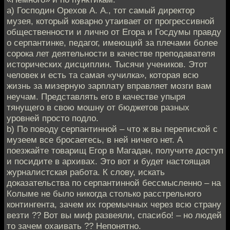
a) Господин Орехов А. А., тот самый директор
музея, который коварно утаивает от прогрессивной
общественности и лично от Егора и Госдумы правду
о серпантинке, педагог, имеющий за плечами более
сорока лет деятельности в качестве преподавателя
исторических дисциплин. Тысячи учеников. Этот
человек и есть та самая «училка», которая всю
жизнь за мизерную зарплату вправляет мозги вам
неучам. Представлять его в качестве упыря
тянущего в свою мошну от бюджетов разных
уровней просто подло.
b) По поводу серпантинной – что ж вы перепиской с
музеем все бросаетесь, в ней ничего нет. А
поезжайте товарищ Егор в Магадан, получите доступ
и посидите в архивах. Это вот и будет настоящая
журналистская работа. К слову, искать
доказательства по серпантинной бессмысленно – на
Колыме не было никогда столько расстрельного
контингента, зачем их горемычных через всю страну
везти ?? Вот вы миф развеяли, спасибо! – но людей
то зачем охаивать ?? Непонятно.