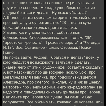
от нынешних киноделов лично я не рискую, да и
другим не советую. Не надо ущербных совестью
людям браться и делать. Ну пожалуйста, а?
А.Шальопа таки сумел смастерить толковый фильм
про войну, ну а супротив этих "28" - целая куча
фекалий разного толка, цвета и запаха.
У меня, как и у многих, есть собственная
фильмотека. Из современных там - только "28",
"Брестская крепость", "Грозовые ворота" и "Легенда
№17". Всё. Остальное - шлак. Отбросы. Помои.
Говно.
Не призывайте, Андрей, "браться и делать" всех, у
кого найдутся возможности взяться и сделать.
Знаете, чего от этих "художников" остаётся ожидать?
А вот навскидку: про шизофреническую Зою, про
мегапредателя Павлика, про подскользнувшегося
Александра, про слепого Николая, ну и как вишенку
на торте - про Ленина-гриба и его же-радиоволну. Не
надо этим говноделам снимать фильмы про Героев.
Снимайте про Героев уж лучше Вы сами: у Вас
получается. Всё обснимать, конечно, не успеете, но -