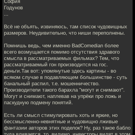
София
Годунов
...
Всё не объять, извиняюсь, там список чудовищных
размеров. Неудивительно, что ниши переполнены.
Помнишь ведь, чем именно BadComedian более
всего возмущается помимо отсутствия здравого
смысла в рассматриваемых фильмах? Тем, что
рассматриваемый гон производится на гос.
деньги.Так вот: упомянутые здесь картины - во
всяком случае в подавляющем большинстве - суть
банальный распил, т.е. мошенничество.
Производители такого барахла "могут и снимают".
Могут и снимают, наплевав на упрёки про ложь и
паскудную подмену понятий.
Есть ли смысл стимулировать хоть и яркие, но
бессмысленно-невнятные и чудовищно лживые
фантазии авторов этих поделок? Ну, раз такое бабло
туда вливается, то, видимо, инвесторы видят в этом