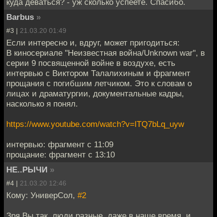
куда деваться? - уж сколько успеете. Спасибо.
Barbus
»
#3 |
21.03.20 01:49
Если интересно и, вдруг, может пригодиться:
В киносериале "Неизвестная война/Unknown war", в
серии 9 посвященной войне в воздухе, есть
интервью с Виктором Талалихиным и фрагмент
прощания с погибшим летчиком. Это к словам о
лицах и драматургии, документальные кадры,
насколько я понял.
https://www.youtube.com/watch?v=lTQ7bLq_uyw
интервью: фрагмент с 11:09
прощание: фрагмент с 13:10
НЕ..РЫЧИ
»
#4 |
21.03.20 12:46
Кому: УниверСол,
#2
Зря Вы так, люди разные, даже в наше время, и,