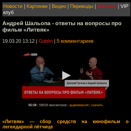
Новости
|
Картинки
|
Видео
|
Переводы
|
Магазин
|
VIP
клуб
Андрей Шальопа - ответы на вопросы про
фильм «Литвяк»
19.03.20 13:12
|
Goblin
|
5 комментариев
55:58
|
59018 просмотров
|
аудиоверсия
|
скачать
«Литвяк» — сбор средств на кинофильм о
легендарной лётчице