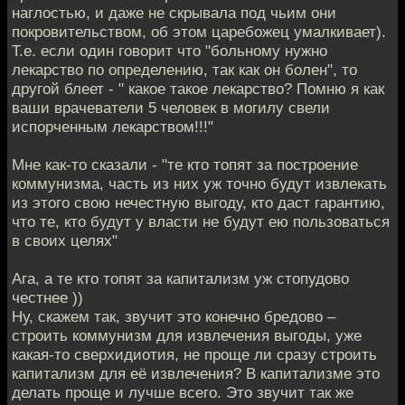
наглостью, и даже не скрывала под чьим они
покровительством, об этом царебожец умалкивает).
Т.е. если один говорит что "больному нужно
лекарство по определению, так как он болен", то
другой блеет - " какое такое лекарство? Помню я как
ваши врачеватели 5 человек в могилу свели
испорченным лекарством!!!"
Мне как-то сказали - "те кто топят за построение
коммунизма, часть из них уж точно будут извлекать
из этого свою нечестную выгоду, кто даст гарантию,
что те, кто будут у власти не будут ею пользоваться
в своих целях"
Ага, а те кто топят за капитализм уж стопудово
честнее ))
Ну, скажем так, звучит это конечно бредово –
строить коммунизм для извлечения выгоды, уже
какая-то сверхидиотия, не проще ли сразу строить
капитализм для её извлечения? В капитализме это
делать проще и лучше всего. Это звучит так же