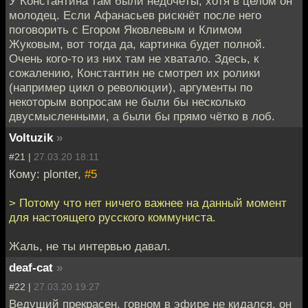
У Константина там были недочёты, хотя в целом он
молодец. Если Афанасьев рискнёт после него
поговорить с Егором Яковлевым и Климом
Жуковым, вот тогда да, картинка будет полной.
Очень кого-то из них там не хватало. Здесь, к
сожалению, Константин не смотрел их ролики
(например цикл о революции), аргументы по
некоторым вопросам не были бы несколько
двусмысленными, а были бы прямо чётко в лоб.
Voltuzik
»
#21 |
27.03.20 18:11
Кому: plonter,
#5
> Потому что нет ничего важнее на данный момент
для настоящего русского коммуниста.
Жаль, не ты интервью давал.
deaf-cat
»
#22 |
27.03.20 19:27
Ведущий прекрасен, говном в эфире не кидался, он