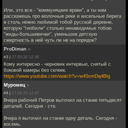
Или, это все - "коммуняцкие враки", а ты нам
расскажешь про молочные реки и кисельные берега
в столь нежно любимой тобой русской деревне,
которую "гнобили" столько ненавидимые тобою
"жиды-большевички", уменьшив детскую
смертность в ней чуть ли не на порядок?
ProDiman
»
#3 |
27.03.20 12:36
Кому интересно - черновик интервью, снятый с
боковой камеры без склеек.
https://www.youtube.com/watch?v=w45smDq4Blg
Муромец
»
#4 |
27.03.20 12:47
Вчера рабочий Петров выточил на станке пятьдесят
деталей. Сегодня - сто.
Вчера я выточил на станке одну деталь. Сегодня -
восемь.