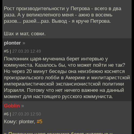
Рост производительности у Петрова - всего в два
раза. А у великолепного меня - ажно в восемь
разов... разей...раз. Вывод - я круче Петрова.
Шах и мат, совки.
plonter
»
#5 |
27.03.20 12:49
Поклонник царя-мученика берет интервью у
коммуниста. Казалось бы, что может пойти не так?
Но через 20 минут беседы она неизбежно коснется
произраильского лобби в Америке и милитаристской
империалистической экспансионистской политики
Израиля. Потому что нет ничего важнее на данный
момент для настоящего русского коммуниста.
Goblin
»
#6 |
27.03.20 12:50
Кому: plonter,
#5
> Поклонник царя-мученика берет интервью у