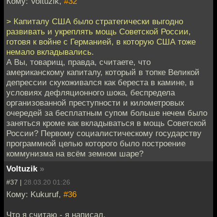
Кому: Voltuzik,
#32
> Капиталу США было стратегически выгодно
развивать и укреплять мощь Советской России,
готовя к войне с Германией, в которую США тоже
немало вкладывались.
А Вы, товарищ, правда, считаете, что
американскому капиталу, который в топке Великой
депрессии скукоживался как береста в камине, в
условиях дефляционного шока, беспредела
организованной преступности и километровых
очередей за бесплатным супом больше нечем было
заняться кроме как вкладываться в мощь Советской
России? Первому социалистическому государству
программной целью которого было построение
коммунизма на всём земном шаре?
Voltuzik
»
#37 |
28.03.20 01:26
Кому: Kukuruf,
#36
Что я считаю - я написал.