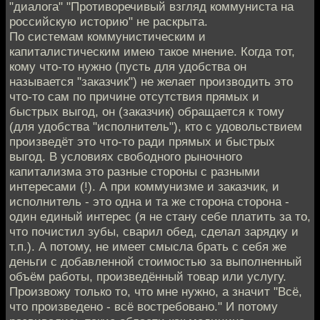
"диалога" "Противоречивый взгляд коммуниста на
российскую историю" не раскрыта.
По системам коммунистическим и
капиталистическим имею такое мнение. Когда тот,
кому что-то нужно (пусть для удобства он
называется "заказчик") не желает производить это
что-то сам по причине отсутствия прямых и
быстрых выгод, он (заказчик) обращается к тому
(для удобства "исполнитель"), кто с удовольствием
произведёт это что-то ради прямых и быстрых
выгод. В условиях свободного рыночного
капитализма это разные стороны с разными
интересами (!). А при коммунизме и заказчик, и
исполнитель - это одна и та же сторона сторона -
один единый интерес (я не стану себе платить за то,
что почистил зубы, сварил обед, сделал зарядку и
т.п.). А потому, не имеет смысла брать с себя же
деньги с добавленной стоимостью за выполненный
объём работы, произведённый товар или услугу.
Произвожу только то, что мне нужно, а значит "Всё,
что произведено - всё востребовано." И потому