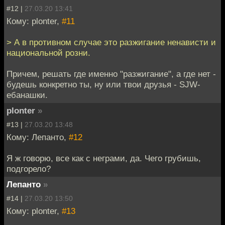
#12 |
27.03.20 13:41
Кому: plonter,
#11
> А в противном случае это разжигание ненависти и
национальной розни.
Причем, решать где именно "разжигание", а где нет -
будешь конкретно ты, ну или твои друзья - SJW-
ебанашки.
plonter
»
#13 |
27.03.20 13:48
Кому: Лепанто,
#12
Я ж говорю, все как с неграми, да. Чего грубишь,
подгорело?
Лепанто
»
#14 |
27.03.20 13:50
Кому: plonter,
#13