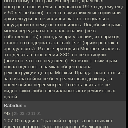
По второму, про храм. Во-первых, храм был
построен относительно недавно (к 1917 году ему еще
и 50 лет не было), то есть памятником истории или
архитектуры он не являлся, как-то специально
государство к нему не относилось. Подобные храмы
могли передаваться в пользование (не в
собственность) приходам при условии, что приход
станет его содержать за свой счет (примерно как в
аренду взять). Разные приходы в Москве пытались
это делать в отношении ХХС, но не потянули
(понятно, что это недешево). В связи с этим храм
попал под снос в рамках общего плана
реконструкции центра Москвы. Правда, план этот из-
за начала войны не был реализован до конца, а
после войны пересмотрен. То есть опять же не
видно каких-либо специальных антирелигиозных
целей.
Rabidus
»
#42 |
28.03.20 11:01
1:07:10 надпись "красный террор", а показывают
известное фото: Расстрел членов Александро-