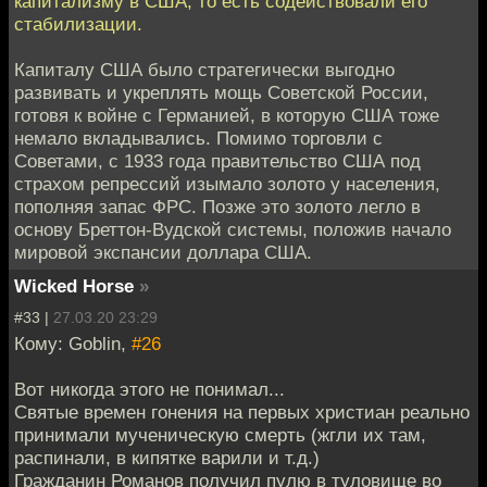
капитализму в США, то есть содействовали его
стабилизации.
Капиталу США было стратегически выгодно
развивать и укреплять мощь Советской России,
готовя к войне с Германией, в которую США тоже
немало вкладывались. Помимо торговли с
Советами, с 1933 года правительство США под
страхом репрессий изымало золото у населения,
пополняя запас ФРС. Позже это золото легло в
основу Бреттон-Вудской системы, положив начало
мировой экспансии доллара США.
Wicked Horse
»
#33 |
27.03.20 23:29
Кому: Goblin,
#26
Вот никогда этого не понимал...
Святые времен гонения на первых христиан реально
принимали мученическую смерть (жгли их там,
распинали, в кипятке варили и т.д.)
Гражданин Романов получил пулю в туловище во