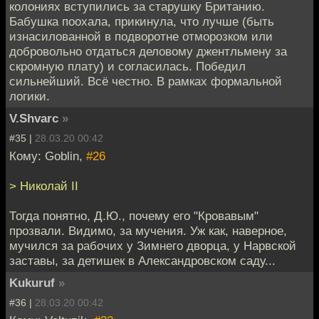
колониях вступились за старушку Британию.
Бабушка поохала, прикинула, что лучше (быть
изнасилованной в подворотне отморозком или
добровольно отдаться деловому джентльмену за
скромную плату) и согласилась. Победил
сильнейший. Всё честно. В рамках формальной
логики.
V.Shvarc
»
#35 |
28.03.20 00:42
Кому: Goblin,
#26
> Николай II
Тогда понятно, Д.Ю., почему его "Кровавым"
прозвали. Видимо, за мучения. Уж как, наверное,
мучился за рабочих у Зимнего дворца, у Нарвской
заставы, за детишек в Александровском саду...
Kukuruf
»
#36 |
28.03.20 00:42