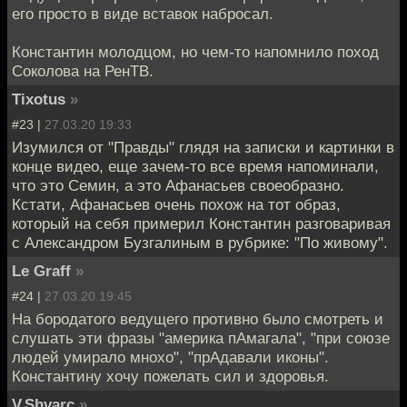
его просто в виде вставок набросал.
Константин молодцом, но чем-то напомнило поход
Соколова на РенТВ.
Tixotus
»
#23 |
27.03.20 19:33
Изумился от "Правды" глядя на записки и картинки в
конце видео, еще зачем-то все время напоминали,
что это Семин, а это Афанасьев своеобразно.
Кстати, Афанасьев очень похож на тот образ,
который на себя примерил Константин разговаривая
с Александром Бузгалиным в рубрике: "По живому".
Le Graff
»
#24 |
27.03.20 19:45
На бородатого ведущего противно было смотреть и
слушать эти фразы "америка пАмагала", "при союзе
людей умирало мнохо", "прАдавали иконы".
Константину хочу пожелать сил и здоровья.
V.Shvarc
»