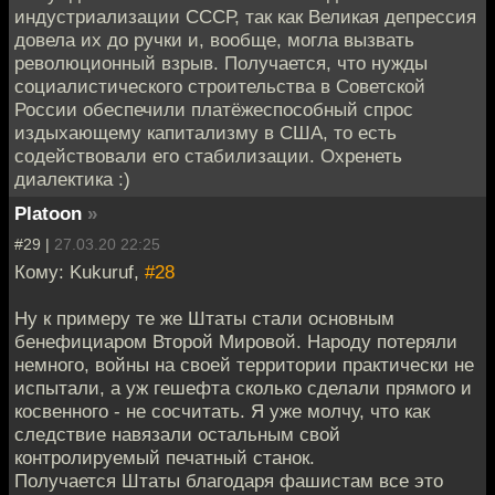
индустриализации СССР, так как Великая депрессия
довела их до ручки и, вообще, могла вызвать
революционный взрыв. Получается, что нужды
социалистического строительства в Советской
России обеспечили платёжеспособный спрос
издыхающему капитализму в США, то есть
содействовали его стабилизации. Охренеть
диалектика :)
Platoon
»
#29 |
27.03.20 22:25
Кому: Kukuruf,
#28
Ну к примеру те же Штаты стали основным
бенефициаром Второй Мировой. Народу потеряли
немного, войны на своей территории практически не
испытали, а уж гешефта сколько сделали прямого и
косвенного - не сосчитать. Я уже молчу, что как
следствие навязали остальным свой
контролируемый печатный станок.
Получается Штаты благодаря фашистам все это