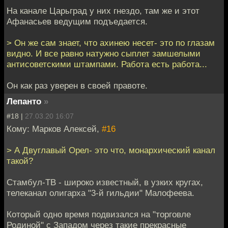
На канале Царьград у них гнездо, там же и этот
Афанасьев ведущим подъедается.
> Он же сам знает, что ахинею несет- это по глазам
видно. И все равно натужно сыплет замшелыми
антисоветскими штампами. Работа есть работа...
Он как раз уверен в своей правоте.
Лепанто
»
#18 |
27.03.20 16:07
Кому: Марков Алексей,
#16
> А Двуглавый Орел- это что, монархический канал
такой?
Стамбул-ТВ - широко известный, в узких кругах,
телеканал олигарха "3-й гильдии" Малофеева.
Который одно время подвизался на "торговле
Родиной" с Западом через такие прекрасные