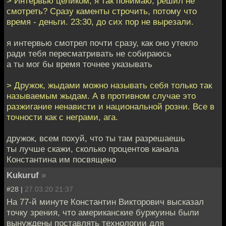
> Интервью целиком, я так понимаю, решил не
смотреть? Сразу каменты строчить, потому что
время - деньги. 23:30, до сих пор не вырезали.
я интервью смотрел почти сразу, как оно утекло
ради тебя пересматривать не собираюсь
а ты мог бы время точнее указывать
> Дружок, жыдами можно называть себя только так
называемым жыдам. А в противном случае это
разжигание ненависти и национальной розни. Все в
точности как с неграми, ага.
дружок, всем похуй, что ты там разрешаешь
ты лучше скажи, сколько процентов канала
Константина им посвящено
Kukuruf
»
#28 |
27.03.20 21:37
На 77-й минуте Константин Викторович высказал
точку зрения, что американские буржуины были
вынуждены поставлять технологии для