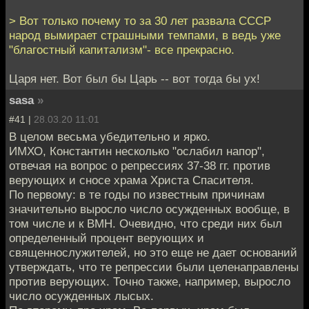
> Вот только почему то за 30 лет развала СССР
народ вымирает страшными темпами, в ведь уже
"благостный капитализм"- все прекрасно.
Царя нет. Вот был бы Царь -- вот тогда бы ух!
sasa
»
#41 |
28.03.20 11:01
В целом весьма убедительно и ярко.
ИМХО, Константин несколько "ослабил напор",
отвечая на вопрос о репрессиях 37-38 гг. против
верующих и сносе храма Христа Спасителя.
По первому: в те годы по известным причинам
значительно выросло число осужденных вообще, в
том числе и к ВМН. Очевидно, что среди них был
определенный процент верующих и
священнослужителей, но это еще не дает оснований
утверждать, что те репрессии были целенаправлены
против верующих. Точно также, например, выросло
число осужденных лысых.