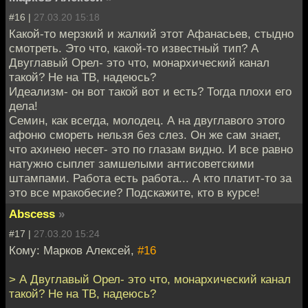
#16 |
27.03.20 15:18
Какой-то мерзкий и жалкий этот Афанасьев, стыдно
смотреть. Это что, какой-то известный тип? А
Двуглавый Орел- это что, монархический канал
такой? Не на ТВ, надеюсь?
Идеализм- он вот такой вот и есть? Тогда плохи его
дела!
Семин, как всегда, молодец. А на двуглавого этого
афоню смореть нельзя без слез. Он же сам знает,
что ахинею несет- это по глазам видно. И все равно
натужно сыплет замшелыми антисоветскими
штампами. Работа есть работа... А кто платит-то за
это все мракобесие? Подскажите, кто в курсе!
Abscess
»
#17 |
27.03.20 15:24
Кому: Марков Алексей,
#16
> А Двуглавый Орел- это что, монархический канал
такой? Не на ТВ, надеюсь?