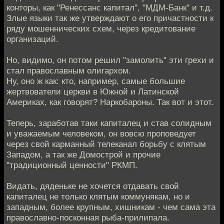
конторы, как "Ренессанс капитал", "МДМ-Банк" и т.д.
Злые языки так же утверждают о его причастности к
ряду мошеннических схем, через кредитование
организаций.
Но, видимо, он потом решил "замолить" эти грехи и
стал православным олигархом.
Ну, оно ж как: кто, например, самые большие
жертвователи церкви в Южной и Латинской
Америках, как говорят? Наркобароны. Так вот и этот.
Теперь, заработав таки капиталец и став солидным
и уважаемым человеком, он вовсю проповедует
через свой карманный телеканал борьбу с клятым
Западом, а так же Домострой и прочие
"традиционный ценности" РКМП.
Видать, дяденьке не хочется отдавать свой
капиталец не только клятым коммунякам, но и
западным, более крупным, хишникам - чем сама эта
православно-посконная рыба-прилипала.