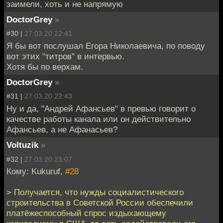
заимели, хоть и не напрямую
DoctorGrey
»
#30 |
27.03.20 22:41
Я бы вот послушал Егора Николаевича, по поводу
вот этих "титров" в интервью.
Хотя бы по верхам.
DoctorGrey
»
#31 |
27.03.20 22:43
Ну и да, "Андрей Афансьев" в превью говорит о
качестве работы канала или он действительно
Афансьев, а не Афанасьев?
Voltuzik
»
#32 |
27.03.20 23:07
Кому: Kukuruf,
#28
> Получается, что нужды социалистического
строительства в Советской России обеспечили
платёжеспособный спрос издыхающему