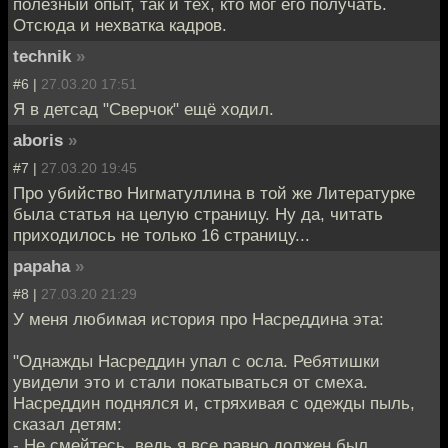
полезный опыт, так и тех, кто мог его получать.
Отсюда и нехватка кадров.
technik
»
#6 |
27.03.20 17:51
Я в детсад "Сверчок" ещё ходил.
aboris
»
#7 |
27.03.20 19:45
Про убийство Нигматуллина в той же Литературке
была статья на целую страницу. Ну да, читать
приходилось не только 16 страницу...
papaha
»
#8 |
27.03.20 21:29
У меня любимая история про Насреддина эта:
"Однажды Насреддин упал с осла. Ребятишки
увидели это и стали покатываться от смеха.
Насреддин поднялся и, стряхивая с одежды пыль,
сказал детям:
- Не смейтесь, ведь я все равно должен был