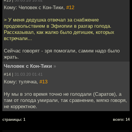
#13 |
30.03.20 10:02
Кому: Человек с Кон-Тики,
#12
> У меня дедушка отвечал за снабжение
продовольствием в Эфиопии в разгар голода.
Рассказывал, как жалко было детишек, которых
встречали...
Сейчас говорят - зря помогали, самим надо было
жрать.
Человек с Кон-Тики
»
#14 |
31.03.20 01:41
Кому: тулячка,
#13
Ну мы в это время точно не голодали (Саратов), а
там от голода умирали, так сравнение, мягко говоря,
не корректное.
cтраницы: 1
всего: 14