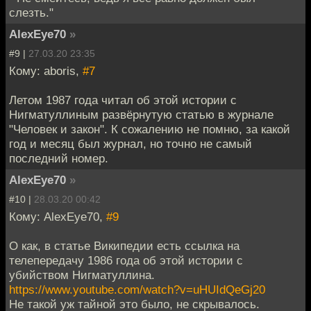
слезть."
AlexEye70
»
#9 |
27.03.20 23:35
Кому: aboris,
#7
Летом 1987 года читал об этой истории с
Нигматуллиным развёрнутую статью в журнале
"Человек и закон". К сожалению не помню, за какой
год и месяц был журнал, но точно не самый
последний номер.
AlexEye70
»
#10 |
28.03.20 00:42
Кому: AlexEye70,
#9
О как, в статье Википедии есть ссылка на
телепередачу 1986 года об этой истории с
убийством Нигматуллина.
https://www.youtube.com/watch?v=uHUIdQeGj20
Не такой уж тайной это было, не скрывалось.