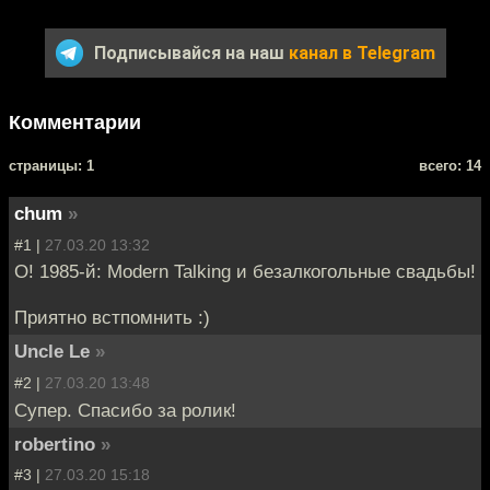
Подписывайся на наш
канал в Telegram
Комментарии
cтраницы: 1
всего: 14
chum
»
#1 |
27.03.20 13:32
О! 1985-й: Modern Talking и безалкогольные свадьбы!
Приятно встпомнить :)
Uncle Le
»
#2 |
27.03.20 13:48
Супер. Спасибо за ролик!
robertino
»
#3 |
27.03.20 15:18