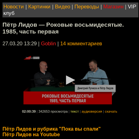
Новости
|
Картинки
|
Видео
|
Переводы
|
Магазин
|
VIP
клуб
Пётр Лидов — Роковые восьмидесятые.
1985, часть первая
27.03.20 13:29
|
Goblin
|
14 комментариев
02:00:39
|
342653 просмотра
|
текст
|
аудиоверсия
|
скачать
Пётр Лидов и рубрика "Пока вы спали"
Пётр Лидов на Youtube