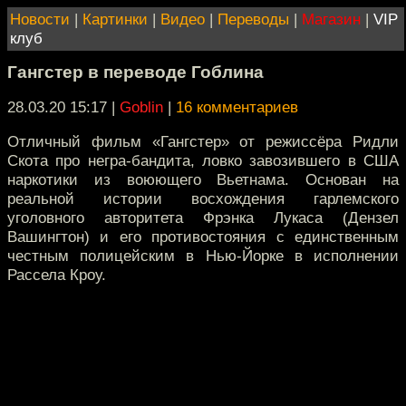
Новости
|
Картинки
|
Видео
|
Переводы
|
Магазин
|
VIP
клуб
Гангстер в переводе Гоблина
28.03.20 15:17
|
Goblin
|
16 комментариев
Отличный фильм «Гангстер» от режиссёра Ридли
Скота про негра-бандита, ловко завозившего в США
наркотики из воюющего Вьетнама. Основан на
реальной истории восхождения гарлемского
уголовного авторитета Фрэнка Лукаса (Дензел
Вашингтон) и его противостояния с единственным
честным полицейским в Нью-Йорке в исполнении
Рассела Кроу.