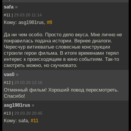
safa
»
#11 |
29.03.20 11:14
Кому: asg1981rus,
#8
Да ни чем особо. Просто дело вкуса. Мне лично не
понравилась подача истории. Вернее диалоги.
Чересчур витиеватые словесные конструкции
строили герои фильма. В итоге временами терял
интерес к происходящем в кино событиям. Так-то
смотреть можно, но скучновато.
vas0
»
#12 |
29.03.20 12:16
Отменный фильм! Хороший повод пересмотреть.
Спасибо!
asg1981rus
»
#13 |
29.03.20 20:45
Кому: safa,
#11