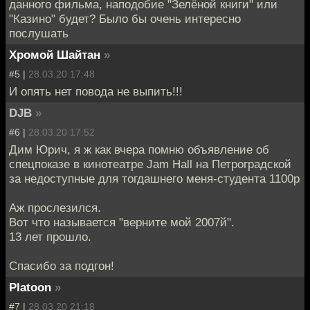
данного фильма, наподобие "Зелёной книги" или
"Казино" будет? Было бы очень интересно
послушать
Хромой Шайтан
»
#5 |
28.03.20 17:48
И опять нет повода не выпить!!!
DJB
»
#6 |
28.03.20 17:52
Дим Юрич, я ж как вчера помню объявление об
спецпоказе в кинотеатре Jam Hall на Петроградской
за недоступные для тогдашнего меня-студента 1100р
Аж прослезился.
Вот что называется "верните мой 2007й".
13 лет прошло.
Спасибо за подгон!
Platoon
»
#7 |
28.03.20 21:18