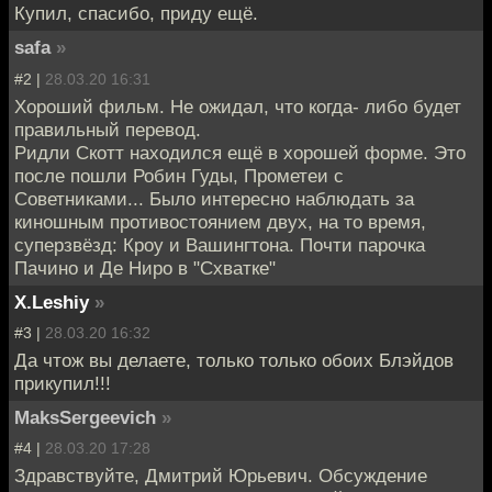
Купил, спасибо, приду ещё.
safa
»
#2 |
28.03.20 16:31
Хороший фильм. Не ожидал, что когда- либо будет
правильный перевод.
Ридли Скотт находился ещё в хорошей форме. Это
после пошли Робин Гуды, Прометеи с
Советниками... Было интересно наблюдать за
киношным противостоянием двух, на то время,
суперзвёзд: Кроу и Вашингтона. Почти парочка
Пачино и Де Ниро в "Схватке"
X.Leshiy
»
#3 |
28.03.20 16:32
Да чтож вы делаете, только только обоих Блэйдов
прикупил!!!
MaksSergeevich
»
#4 |
28.03.20 17:28
Здравствуйте, Дмитрий Юрьевич. Обсуждение