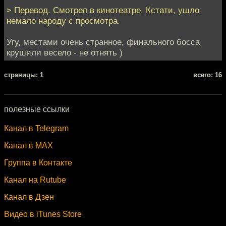
> Перевод. Смотрел в кинотеатре. Кстати, ушло
немало народу с просмотра.
Угу, местами очень странное, финального босса
крушили весело - не отнять )
cтраницы: 1
всего: 16
полезные ссылки
Канал в Telegram
Канал в MAX
Группа в Контакте
Канал на Rutube
Канал в Дзен
Видео в iTunes Store