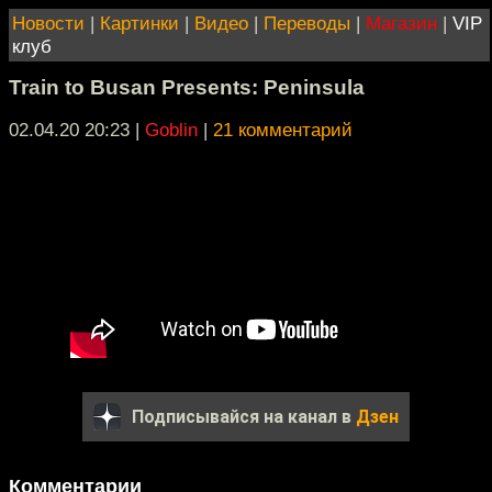
Новости
|
Картинки
|
Видео
|
Переводы
|
Магазин
|
VIP
клуб
Train to Busan Presents: Peninsula
02.04.20 20:23
|
Goblin
|
21 комментарий
Подписывайся на канал в
Дзен
Комментарии