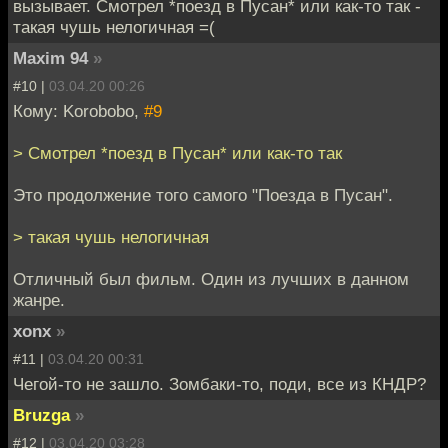
вызывает. Смотрел *поезд в Пусан* или как-то так -
такая чушь нелогичная =(
Maxim 94
»
#10 |
03.04.20 00:26
Кому: Korobobo,
#9
> Смотрел *поезд в Пусан* или как-то так
Это продолжение того самого "Поезда в Пусан".
> такая чушь нелогичная
Отличный был фильм. Один из лучших в данном
жанре.
xonx
»
#11 |
03.04.20 00:31
Чегой-то не зашло. Зомбаки-то, поди, все из КНДР?
Bruzga
»
#12 |
03.04.20 03:28