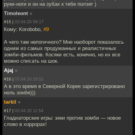
руки-ноги и он на зубах к тебе ползет )
Timoleont
»
#15 |
03.04.20 08:17
Кому: Korobobo,
#9
А чего там нелогичного? Мне наоборот показалось
одним из самых продуманных и реалистичных
зомби-фильмов. Косяки есть, конечно, но их все
можно списать на шок.
Ajaj
»
#16 |
03.04.20 10:51
А в это время в Северной Корее зарегистрировано
ноль зонбе)))
tarkil
»
#17 |
03.04.20 11:54
Гладиаторские игры: зеки против зомби — новое
слово в хоррорах!