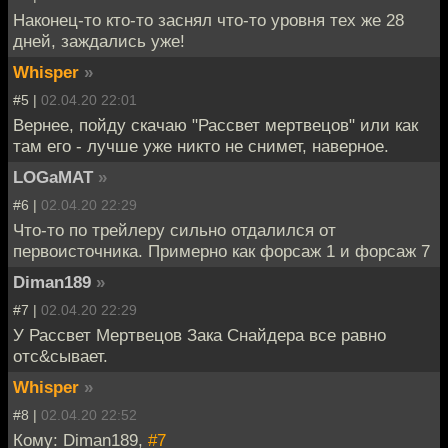
Наконец-то кто-то заснял что-то уровня тех же 28
дней, заждались уже!
Whisper
»
#5 |
02.04.20 22:01
Вернее, пойду скачаю "Рассвет мертвецов" или как
там его - лучше уже никто не снимет, наверное.
LOGaMAT
»
#6 |
02.04.20 22:29
Что-то по трейлеру сильно отдалился от
первоисточника. Примерно как форсаж 1 и форсаж 7
Diman189
»
#7 |
02.04.20 22:29
У Рассвет Мертвецов Зака Снайдера все равно
отс&сывает.
Whisper
»
#8 |
02.04.20 22:52
Кому: Diman189,
#7