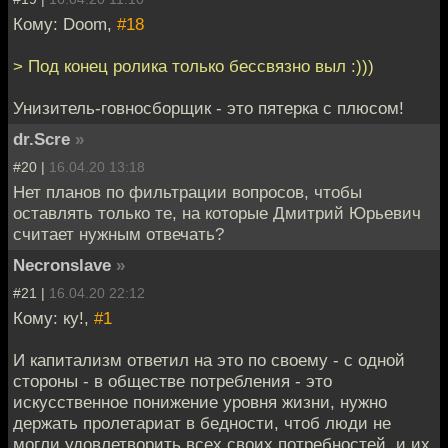
Кому: Doom,
#18
> Под конец ролика только бессвязно выл :)))
Унизитель-говносборщик - это пятерка с плюсом!
dr.Scre
»
#20 |
16.04.20 13:18
Нет планов по фильтрации вопросов, чтобы
оставлять только те, на которые Дмитрий Юрьевич
считает нужным отвечать?
Necronslave
»
#21 |
16.04.20 22:12
Кому: ку!,
#1
И капитализм ответил на это по своему - с одной
стороны - в обществе потребления - это
искусственное понижение уровня жизни, нужно
держать пролетариат в бедности, чтоб люди не
могли удовлетворить всех своих потребностей, и их