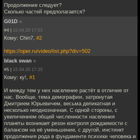
Продолжение следует?
Сколько частей предполагается?
G01D
»
#4 |
15.04.20 17:01
Кому: Chin7,
#2
https://oper.ru/video/list.php?div=502
black swan
»
#5 |
15.04.20 17:25
Кому: ку!,
#1
И между тем у них население растёт в отличие от
нас. Вообще, тема демографии, затронутая
Дмитрием Юрьевичем, весьма деликатная и
несколько неоднозначная. С одной стороны, с
увеличением общей численности населения
планеты возникает резон контроля рождаемости с
балансом на её уменьшение, с другой, инстинкт
продолжения рода в фундаменте психики человека и