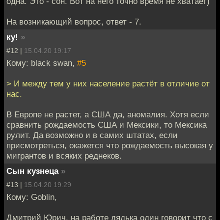
одна. Это - сон. Вот на него точно время не хватает)
На возникающий вопрос, ответ - 7.
ку!
»
#12 |
15.04.20 19:17
Кому: black swan,
#5
> И между тем у них население растёт в отличие от
нас.
В Европе не растет, а США да, аномалия. Хотя если
сравнить рождаемость США и Мексики, то Мексика
рулит. Да возможно и в самих штатах, если
присмотреться, окажется что рождаемость высокая у
мигрантов и всяких реднеков.
Сын кузнеца
»
#13 |
15.04.20 19:29
Кому: Goblin,
Дмитрий Юрич, на работе дядька один говорит что с