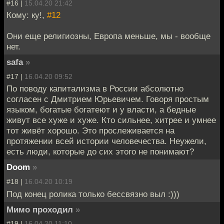
#16 |
15.04.20 21:42
Кому: ку!,
#12
Они еще религиозны, Европа меньше, мы - вообще
нет.
safa
»
#17 |
16.04.20 09:52
По поводу капитализма в России абсолютно
согласен с Дмитрием Юрьевичем. Говоря простым
языком, богатые богатеют и у власти, а бедные
живут все хуже и хуже. Кто сильнее, хитрее и умнее
тот живёт хорошо. Это прослеживается на
протяжении всей истории человечества. Неужели,
есть люди, которые до сих этого не понимают?
Doom
»
#18 |
16.04.20 10:19
Под конец ролика только бессвязно выл :)))
Мимо проходил
»
#19 |
16.04.20 11:10