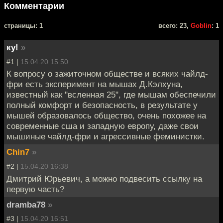
Комментарии
cтраницы: 1
всего: 23,
Goblin
: 1
ку!
»
#1 |
15.04.20 15:50
К вопросу о зажиточном обществе и всяких чайлд-
фри есть эксперимент на мышах Д.Кэлхуна,
известный как "всленная 25", где мышам обеспечили
полный комфорт и безопасность, в результате у
мышей образовалось общество, очень похожее на
современные сша и западную европу, даже свои
мышиные чайлд-фри и агрессивные феминистки.
Chin7
»
#2 |
15.04.20 16:38
Дмитрий Юрьевич, а можно подвесить ссылку на
первую часть?
dramba78
»
#3 |
15.04.20 16:51