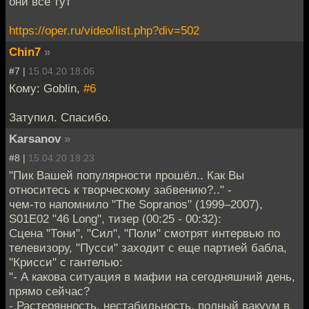
они все тут
https://oper.ru/video/list.php?div=502
Chin7
»
#7 |
15.04.20 18:06
Кому: Goblin,
#6
Затупил. Спасибо.
Karsanov
»
#8 |
15.04.20 18:23
"Пик Вашей популярности прошёл.. Как Вы
относитесь к творческому забвению?.." -
чем-то напомнило "The Sopranos" (1999–2007),
S01E02 "46 Long", тизер (00:25 - 00:32):
Сцена "Тони", "Сил", "Поли" смотрят интервью по
телевизору, "Пусси" заходит с еще партией бабла,
"Крисси" с гантелью:
"- А какова ситуация в мафии на сегодняшний день,
прямо сейчас?
- Растерянность, нестабильность, полный вакуум в