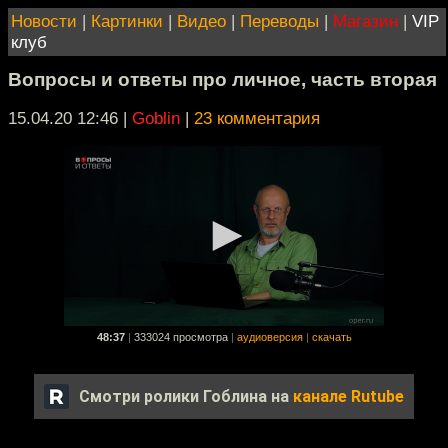
Новости
|
Картинки
|
Видео
|
Переводы
|
Магазин
|
VIP
клуб
Вопросы и ответы про личное, часть вторая
15.04.20 12:46
|
Goblin
|
23 комментария
48:37
|
333024 просмотра
|
аудиоверсия
|
скачать
Смотри ролики Гоблина на
канале Rutube